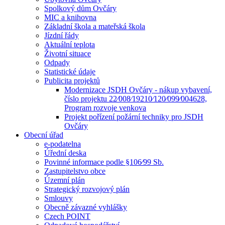
Spolkový dům Ovčáry
MIC a knihovna
Základní škola a mateřská škola
Jízdní řády
Aktuální teplota
Životní situace
Odpady
Statistické údaje
Publicita projektů
Modernizace JSDH Ovčáry - nákup vybavení,
číslo projektu 22⁄008⁄19210⁄120⁄099⁄004628,
Program rozvoje venkova
Projekt pořízení požární techniky pro JSDH
Ovčáry
Obecní úřad
e-podatelna
Úřední deska
Povinné informace podle §106⁄99 Sb.
Zastupitelstvo obce
Územní plán
Strategický rozvojový plán
Smlouvy
Obecně závazné vyhlášky
Czech POINT