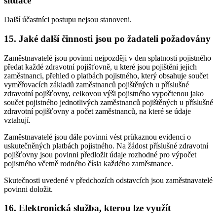
situace
Další účastníci postupu nejsou stanoveni.
15. Jaké další činnosti jsou po žadateli požadovány
Zaměstnavatelé jsou povinni nejpozději v den splatnosti pojistného
předat každé zdravotní pojišťovně, u které jsou pojištěni jejich
zaměstnanci, přehled o platbách pojistného, který obsahuje součet
vyměřovacích základů zaměstnanců pojištěných u příslušné
zdravotní pojišťovny, celkovou výši pojistného vypočtenou jako
součet pojistného jednotlivých zaměstnanců pojištěných u příslušné
zdravotní pojišťovny a počet zaměstnanců, na které se údaje
vztahují.
Zaměstnavatelé jsou dále povinni vést průkaznou evidenci o
uskutečněných platbách pojistného. Na žádost příslušné zdravotní
pojišťovny jsou povinni předložit údaje rozhodné pro výpočet
pojistného včetně rodného čísla každého zaměstnance.
Skutečnosti uvedené v předchozích odstavcích jsou zaměstnavatelé
povinni doložit.
16. Elektronická služba, kterou lze využít