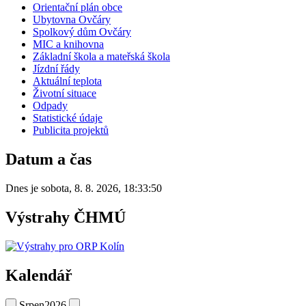
Orientační plán obce
Ubytovna Ovčáry
Spolkový dům Ovčáry
MIC a knihovna
Základní škola a mateřská škola
Jízdní řády
Aktuální teplota
Životní situace
Odpady
Statistické údaje
Publicita projektů
Datum a čas
Dnes je
sobota
,
8. 8. 2026
,
18:33:50
Výstrahy ČHMÚ
Kalendář
Srpen
2026