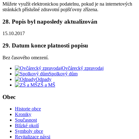
Můžete využít elektronickou podatelnu, pokud je na internetových
stránkách příslušné zdravotní pojišťovny zřízena.
28. Popis byl naposledy aktualizován
15.10.2017
29. Datum konce platnosti popisu
Bez časového omezení.
Ovčárecký zpravodaj
Spolkový dům
Odpady
ZŠ a MŠ
Obec
Historie obce
Kroniky
Současnost
Blízké okolí
Symboly obce
Revitalizace návsi