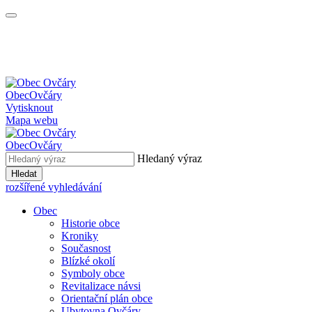
Obec
Ovčáry
Vytisknout
Mapa webu
Obec
Ovčáry
Hledaný výraz
Hledat
rozšířené vyhledávání
Obec
Historie obce
Kroniky
Současnost
Blízké okolí
Symboly obce
Revitalizace návsi
Orientační plán obce
Ubytovna Ovčáry