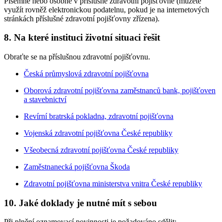
Písemně nebo osobně v příslušné zdravotní pojišťovně (můžete
využít rovněž elektronickou podatelnu, pokud je na internetových
stránkách příslušné zdravotní pojišťovny zřízena).
8. Na které instituci životní situaci řešit
Obraťte se na příslušnou zdravotní pojišťovnu.
Česká průmyslová zdravotní pojišťovna
Oborová zdravotní pojišťovna zaměstnanců bank, pojišťoven
a stavebnictví
Revírní bratrská pokladna, zdravotní pojišťovna
Vojenská zdravotní pojišťovna České republiky
Všeobecná zdravotní pojišťovna České republiky
Zaměstnanecká pojišťovna Škoda
Zdravotní pojišťovna ministerstva vnitra České republiky
10. Jaké doklady je nutné mít s sebou
Při plnění oznamovací povinnosti je požadováno sdělit: