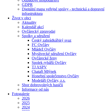
Odpadové hospodářství
GDPR
Digitální mapa veřejné správy - technická a dopravní
infrastruktura
Život v obci
Aktuality
Kalendář akcí
Ovčárecký zpravodaj
Spolky a sdružení
Český zahrádkářský svaz
FC Ovčáry
Mládež Ovčáry
Myslivecké sdružení Ovčáry
Ovčárecké ženy
Spolek rybářů Ovčáry
TJ ASPV
Chataři Mlýnek
Honební společenstvo Ovčáry
Modeláři Ovčáry, z.s.
Sbor dobrovolných hasičů
Informace od nás
Fotogalerie
2026
2025
2024