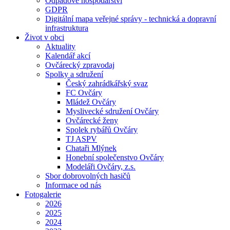
Odpadové hospodářství
GDPR
Digitální mapa veřejné správy - technická a dopravní
infrastruktura
Život v obci
Aktuality
Kalendář akcí
Ovčárecký zpravodaj
Spolky a sdružení
Český zahrádkářský svaz
FC Ovčáry
Mládež Ovčáry
Myslivecké sdružení Ovčáry
Ovčárecké ženy
Spolek rybářů Ovčáry
TJ ASPV
Chataři Mlýnek
Honební společenstvo Ovčáry
Modeláři Ovčáry, z.s.
Sbor dobrovolných hasičů
Informace od nás
Fotogalerie
2026
2025
2024