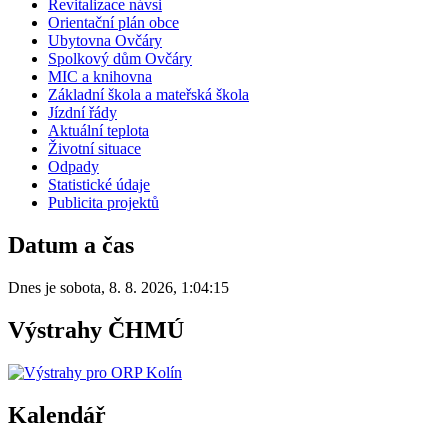
Revitalizace návsi
Orientační plán obce
Ubytovna Ovčáry
Spolkový dům Ovčáry
MIC a knihovna
Základní škola a mateřská škola
Jízdní řády
Aktuální teplota
Životní situace
Odpady
Statistické údaje
Publicita projektů
Datum a čas
Dnes je
sobota
,
8. 8. 2026
,
1:04:15
Výstrahy ČHMÚ
Kalendář