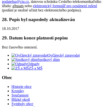
podatelna@ctu.cz
, datovou schránku Českého telekomunikačního
úřadu:
a9qaats
nebo
elektronický formulář pro oznámení rušení
(podání je možné učinit bez elektronického podpisu).
28. Popis byl naposledy aktualizován
18.10.2017
29. Datum konce platnosti popisu
Bez časového omezení.
Ovčárecký zpravodaj
Spolkový dům
Odpady
ZŠ a MŠ
Obec
Historie obce
Kroniky
Současnost
Blízké okolí
Symboly obce