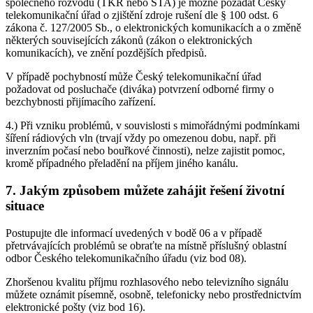
společného rozvodu (TKR nebo STA) je možné požádat Český
telekomunikační úřad o zjištění zdroje rušení dle § 100 odst. 6
zákona č. 127/2005 Sb., o elektronických komunikacích a o změně
některých souvisejících zákonů (zákon o elektronických
komunikacích), ve znění pozdějších předpisů.
V případě pochybností může Český telekomunikační úřad
požadovat od posluchače (diváka) potvrzení odborné firmy o
bezchybnosti přijímacího zařízení.
4.) Při vzniku problémů, v souvislosti s mimořádnými podmínkami
šíření rádiových vln (trvají vždy po omezenou dobu, např. při
inverzním počasí nebo bouřkové činnosti), nelze zajistit pomoc,
kromě případného přeladění na příjem jiného kanálu.
7. Jakým způsobem můžete zahájit řešení životní
situace
Postupujte dle informací uvedených v bodě 06 a v případě
přetrvávajících problémů se obraťte na místně příslušný oblastní
odbor Českého telekomunikačního úřadu (viz bod 08).
Zhoršenou kvalitu příjmu rozhlasového nebo televizního signálu
můžete oznámit písemně, osobně, telefonicky nebo prostřednictvím
elektronické pošty (viz bod 16).