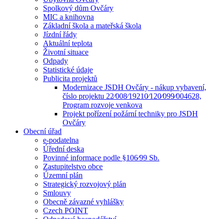
Spolkový dům Ovčáry
MIC a knihovna
Základní škola a mateřská škola
Jízdní řády
Aktuální teplota
Životní situace
Odpady
Statistické údaje
Publicita projektů
Modernizace JSDH Ovčáry - nákup vybavení,
číslo projektu 22⁄008⁄19210⁄120⁄099⁄004628,
Program rozvoje venkova
Projekt pořízení požární techniky pro JSDH
Ovčáry
Obecní úřad
e-podatelna
Úřední deska
Povinné informace podle §106⁄99 Sb.
Zastupitelstvo obce
Územní plán
Strategický rozvojový plán
Smlouvy
Obecně závazné vyhlášky
Czech POINT