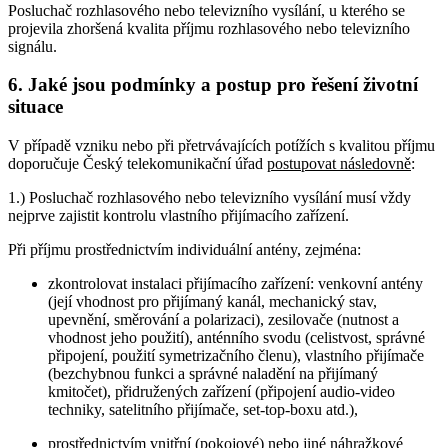
Posluchač rozhlasového nebo televizního vysílání, u kterého se
projevila zhoršená kvalita příjmu rozhlasového nebo televizního
signálu.
6. Jaké jsou podmínky a postup pro řešení životní
situace
V případě vzniku nebo při přetrvávajících potížích s kvalitou příjmu
doporučuje Český telekomunikační úřad
postupovat následovně
:
1.) Posluchač rozhlasového nebo televizního vysílání musí vždy
nejprve zajistit kontrolu vlastního přijímacího zařízení.
Při příjmu prostřednictvím individuální antény, zejména:
zkontrolovat instalaci přijímacího zařízení: venkovní antény
(její vhodnost pro přijímaný kanál, mechanický stav,
upevnění, směrování a polarizaci), zesilovače (nutnost a
vhodnost jeho použití), anténního svodu (celistvost, správné
připojení, použití symetrizačního členu), vlastního přijímače
(bezchybnou funkci a správné naladění na přijímaný
kmitočet), přidružených zařízení (připojení audio-video
techniky, satelitního přijímače, set-top-boxu atd.),
prostřednictvím vnitřní (pokojové) nebo jiné náhražkové