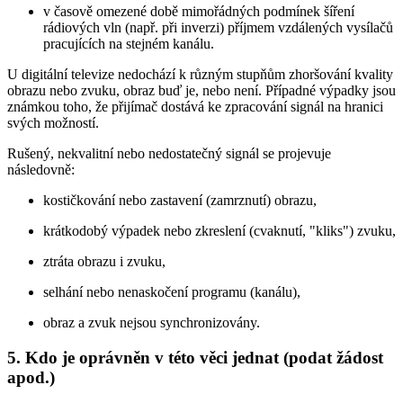
v časově omezené době mimořádných podmínek šíření
rádiových vln (např. při inverzi) příjmem vzdálených vysílačů
pracujících na stejném kanálu.
U digitální televize nedochází k různým stupňům zhoršování kvality
obrazu nebo zvuku, obraz buď je, nebo není. Případné výpadky jsou
známkou toho, že přijímač dostává ke zpracování signál na hranici
svých možností.
Rušený, nekvalitní nebo nedostatečný signál se projevuje
následovně:
kostičkování nebo zastavení (zamrznutí) obrazu,
krátkodobý výpadek nebo zkreslení (cvaknutí, "kliks") zvuku,
ztráta obrazu i zvuku,
selhání nebo nenaskočení programu (kanálu),
obraz a zvuk nejsou synchronizovány.
5. Kdo je oprávněn v této věci jednat (podat žádost
apod.)