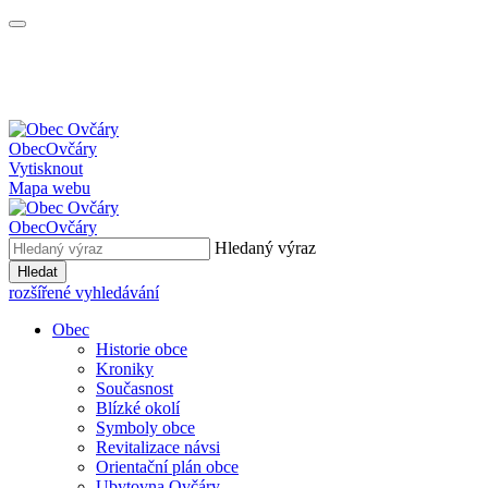
Obec
Ovčáry
Vytisknout
Mapa webu
Obec
Ovčáry
Hledaný výraz
Hledat
rozšířené vyhledávání
Obec
Historie obce
Kroniky
Současnost
Blízké okolí
Symboly obce
Revitalizace návsi
Orientační plán obce
Ubytovna Ovčáry