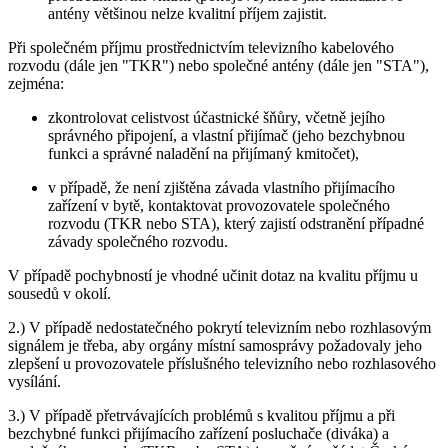
antény většinou nelze kvalitní příjem zajistit.
Při společném příjmu prostřednictvím televizního kabelového
rozvodu (dále jen "TKR") nebo společné antény (dále jen "STA"),
zejména:
zkontrolovat celistvost účastnické šňůry, včetně jejího
správného připojení, a vlastní přijímač (jeho bezchybnou
funkci a správné naladění na přijímaný kmitočet),
v případě, že není zjištěna závada vlastního přijímacího
zařízení v bytě, kontaktovat provozovatele společného
rozvodu (TKR nebo STA), který zajistí odstranění případné
závady společného rozvodu.
V případě pochybností je vhodné učinit dotaz na kvalitu příjmu u
sousedů v okolí.
2.) V případě nedostatečného pokrytí televizním nebo rozhlasovým
signálem je třeba, aby orgány místní samosprávy požadovaly jeho
zlepšení u provozovatele příslušného televizního nebo rozhlasového
vysílání.
3.) V případě přetrvávajících problémů s kvalitou příjmu a při
bezchybné funkci přijímacího zařízení posluchače (diváka) a