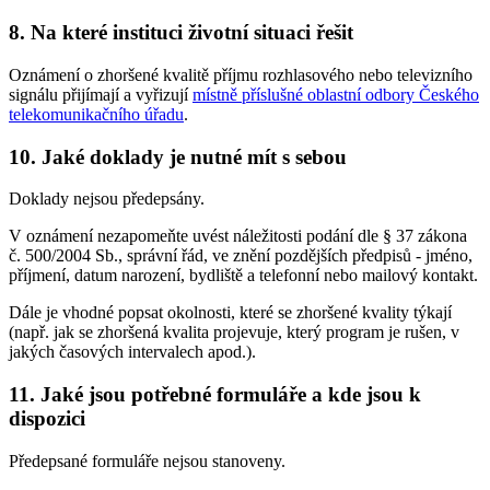
8. Na které instituci životní situaci řešit
Oznámení o zhoršené kvalitě příjmu rozhlasového nebo televizního
signálu přijímají a vyřizují
místně příslušné oblastní odbory Českého
telekomunikačního úřadu
.
10. Jaké doklady je nutné mít s sebou
Doklady nejsou předepsány.
V oznámení nezapomeňte uvést náležitosti podání dle § 37 zákona
č. 500/2004 Sb., správní řád, ve znění pozdějších předpisů - jméno,
příjmení, datum narození, bydliště a telefonní nebo mailový kontakt.
Dále je vhodné popsat okolnosti, které se zhoršené kvality týkají
(např. jak se zhoršená kvalita projevuje, který program je rušen, v
jakých časových intervalech apod.).
11. Jaké jsou potřebné formuláře a kde jsou k
dispozici
Předepsané formuláře nejsou stanoveny.