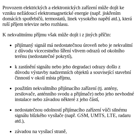
Provozem elektrických a elektronických zařízení může dojít ke
vzniku nežádoucí elektromagnetické energie (např. jiskřením
domácích spotřebičů, termostatů, linek vysokého napětí atd.), která
ruší příjem televize nebo rozhlasu.
K nekvalitnímu příjmu však může dojít i z jiných příčin:
přijímaný signál má nedostatečnou úroveň nebo je nekvalitní
z důvodu vícecestného šíření vlivem odrazů od okolního
terénu (nedostatečné pokrytí),
k zastínění signálu nebo jeho degradaci odrazy došlo z
důvodu výstavby nadzemních objektů a související stavební
činností v okolí místa příjmu,
použitím nekvalitního přijímacího zařízení (tj. antény,
zesilovače, anténního svodu a přijímače) nebo jeho nevhodné
instalace nebo závadou některé z jeho částí,
nedostatečnou odolností přijímacího zařízení vůči silnému
signálu blízkého vysílače (např. GSM, UMTS, LTE, radaru
atd.),
závadou na vysílací straně,