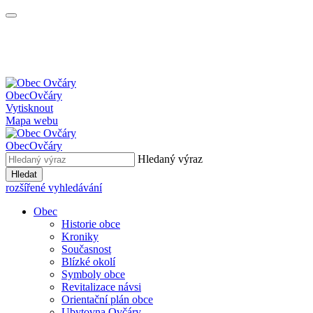
Obec
Ovčáry
Vytisknout
Mapa webu
Obec
Ovčáry
Hledaný výraz
Hledat
rozšířené vyhledávání
Obec
Historie obce
Kroniky
Současnost
Blízké okolí
Symboly obce
Revitalizace návsi
Orientační plán obce
Ubytovna Ovčáry