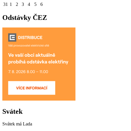
31
1
2
3
4
5
6
Odstávky ČEZ
Svátek
Svátek má
Lada