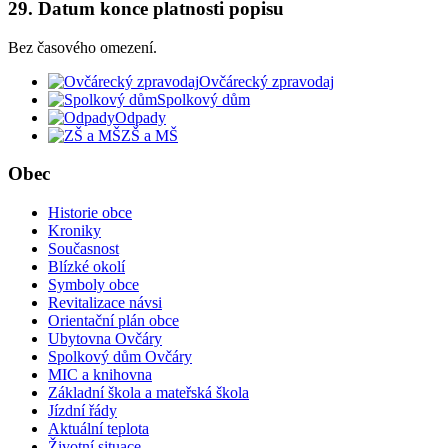
29. Datum konce platnosti popisu
Bez časového omezení.
Ovčárecký zpravodaj
Spolkový dům
Odpady
ZŠ a MŠ
Obec
Historie obce
Kroniky
Současnost
Blízké okolí
Symboly obce
Revitalizace návsi
Orientační plán obce
Ubytovna Ovčáry
Spolkový dům Ovčáry
MIC a knihovna
Základní škola a mateřská škola
Jízdní řády
Aktuální teplota
Životní situace