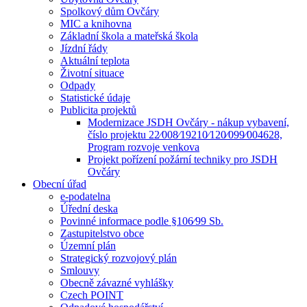
Spolkový dům Ovčáry
MIC a knihovna
Základní škola a mateřská škola
Jízdní řády
Aktuální teplota
Životní situace
Odpady
Statistické údaje
Publicita projektů
Modernizace JSDH Ovčáry - nákup vybavení,
číslo projektu 22⁄008⁄19210⁄120⁄099⁄004628,
Program rozvoje venkova
Projekt pořízení požární techniky pro JSDH
Ovčáry
Obecní úřad
e-podatelna
Úřední deska
Povinné informace podle §106⁄99 Sb.
Zastupitelstvo obce
Územní plán
Strategický rozvojový plán
Smlouvy
Obecně závazné vyhlášky
Czech POINT