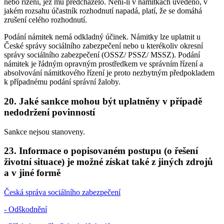
nebo řízení, jež mu předcházelo. Není-li v námitkách uvedeno, v
jakém rozsahu účastník rozhodnutí napadá, platí, že se domáhá
zrušení celého rozhodnutí.
Podání námitek nemá odkladný účinek. Námitky lze uplatnit u
České správy sociálního zabezpečení nebo u kterékoliv okresní
správy sociálního zabezpečení (OSSZ/ PSSZ/ MSSZ). Podání
námitek je řádným opravným prostředkem ve správním řízení a
absolvování námitkového řízení je proto nezbytným předpokladem
k případnému podání správní žaloby.
20. Jaké sankce mohou být uplatněny v případě
nedodržení povinností
Sankce nejsou stanoveny.
23. Informace o popisovaném postupu (o řešení
životní situace) je možné získat také z jiných zdrojů
a v jiné formě
Česká správa sociálního zabezpečení
- Odškodnění