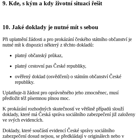
9. Kde, s kým a kdy životní situaci řešit
10. Jaké doklady je nutné mít s sebou
Při uplatnění žádosti a pro prokázání českého státního občanství je
nutné mít k dispozici některý z těchto dokladů:
platný občanský průkaz,
platný cestovní pas České republiky,
ověřený doklad (osvědčení) o státním občanství České
republiky.
Uplatňuje-li žádost pro oprávněného jeho zmocněnec, musí
předložit též písemnou plnou moc.
K prokázání rozhodných skutečností ve většině případů slouží
doklady, které má Česká správa sociálního zabezpečení již založeny
ve svých evidencích.
Doklady, které součástí evidencí České správy sociálního
zabezpečení dosud nejsou, se předkládají v originálech nebo v