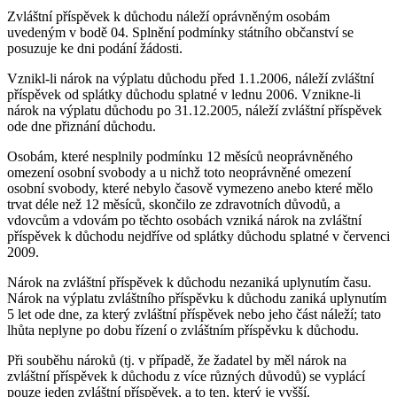
Zvláštní příspěvek k důchodu náleží oprávněným osobám
uvedeným v bodě 04. Splnění podmínky státního občanství se
posuzuje ke dni podání žádosti.
Vznikl-li nárok na výplatu důchodu před 1.1.2006, náleží zvláštní
příspěvek od splátky důchodu splatné v lednu 2006. Vznikne-li
nárok na výplatu důchodu po 31.12.2005, náleží zvláštní příspěvek
ode dne přiznání důchodu.
Osobám, které nesplnily podmínku 12 měsíců neoprávněného
omezení osobní svobody a u nichž toto neoprávněné omezení
osobní svobody, které nebylo časově vymezeno anebo které mělo
trvat déle než 12 měsíců, skončilo ze zdravotních důvodů, a
vdovcům a vdovám po těchto osobách vzniká nárok na zvláštní
příspěvek k důchodu nejdříve od splátky důchodu splatné v červenci
2009.
Nárok na zvláštní příspěvek k důchodu nezaniká uplynutím času.
Nárok na výplatu zvláštního příspěvku k důchodu zaniká uplynutím
5 let ode dne, za který zvláštní příspěvek nebo jeho část náleží; tato
lhůta neplyne po dobu řízení o zvláštním příspěvku k důchodu.
Při souběhu nároků (tj. v případě, že žadatel by měl nárok na
zvláštní příspěvek k důchodu z více různých důvodů) se vyplácí
pouze jeden zvláštní příspěvek, a to ten, který je vyšší.