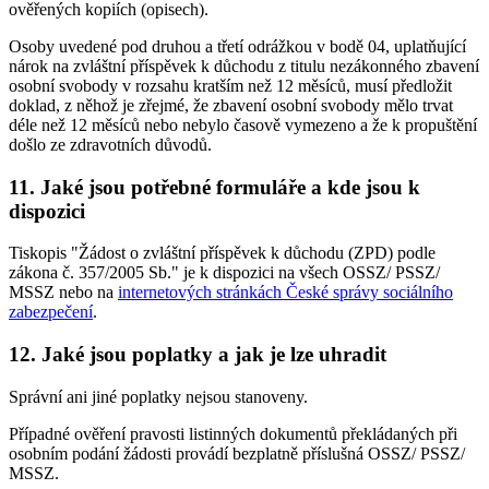
ověřených kopiích (opisech).
Osoby uvedené pod druhou a třetí odrážkou v bodě 04, uplatňující
nárok na zvláštní příspěvek k důchodu z titulu nezákonného zbavení
osobní svobody v rozsahu kratším než 12 měsíců, musí předložit
doklad, z něhož je zřejmé, že zbavení osobní svobody mělo trvat
déle než 12 měsíců nebo nebylo časově vymezeno a že k propuštění
došlo ze zdravotních důvodů.
11. Jaké jsou potřebné formuláře a kde jsou k
dispozici
Tiskopis "Žádost o zvláštní příspěvek k důchodu (ZPD) podle
zákona č. 357/2005 Sb." je k dispozici na všech OSSZ/ PSSZ/
MSSZ nebo na
internetových stránkách České správy sociálního
zabezpečení
.
12. Jaké jsou poplatky a jak je lze uhradit
Správní ani jiné poplatky nejsou stanoveny.
Případné ověření pravosti listinných dokumentů překládaných při
osobním podání žádosti provádí bezplatně příslušná OSSZ/ PSSZ/
MSSZ.