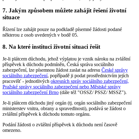
7. Jakým způsobem můžete zahájit řešení životní
situace
Řízení lze zahájit pouze na podkladě písemné žádosti podané
některou z osob uvedených v bodě 05.
8. Na které instituci životní situaci řešit
Je-li plátcem důchodu, jehož výplatou je vznik nároku na zvláštní
příspěvek k důchodu podmíněn, Česká správa sociálního
zabezpečení, lze písemnou žádost zaslat na adresu
České správy
sociálního zabezpečení
, popřípadě ji podat prostřednictvím jejích
pracovišť - jednotlivých
okresních správ sociálního zabezpečení,
Pražské správy sociálního zabezpečení nebo Městské správy
sociálního zabezpečení Brno
(dále též "OSSZ/ PSSZ/ MSSZ").
Je-li plátcem důchodu jiný orgán (tj. orgán sociálního zabezpečení
ministerstev vnitra, obrany a spravedlnosti), podává se žádost o
zvláštní příspěvek k důchodu tomuto orgánu.
Podání žádosti o zvláštní příspěvek k důchodu není časově
omezeno.