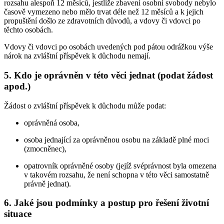
rozsahu alespoň 12 měsíců, jestliže zbavení osobní svobody nebylo
časově vymezeno nebo mělo trvat déle než 12 měsíců a k jejich
propuštění došlo ze zdravotních důvodů, a vdovy či vdovci po
těchto osobách.
Vdovy či vdovci po osobách uvedených pod pátou odrážkou výše
nárok na zvláštní příspěvek k důchodu nemají.
5. Kdo je oprávněn v této věci jednat (podat žádost
apod.)
Žádost o zvláštní příspěvek k důchodu může podat:
oprávněná osoba,
osoba jednající za oprávněnou osobu na základě plné moci
(zmocněnec),
opatrovník oprávněné osoby (jejíž svéprávnost byla omezena
v takovém rozsahu, že není schopna v této věci samostatně
právně jednat).
6. Jaké jsou podmínky a postup pro řešení životní
situace