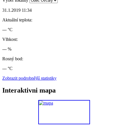
Výběr lokality
31.1.2019 11:34
Aktuální teplota:
--- °C
Vlhkost:
--- %
Rosný bod:
--- °C
Zobrazit podrobnější statistiky
Interaktivni mapa