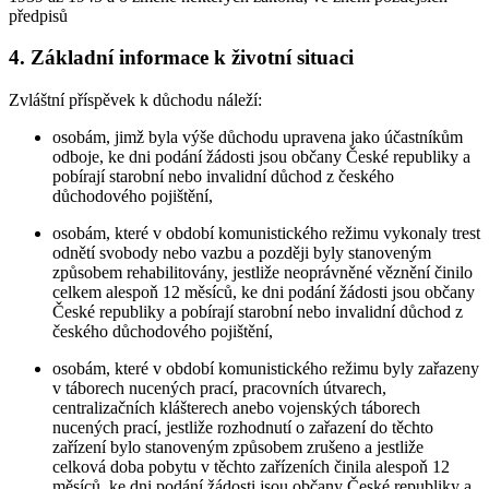
předpisů
4. Základní informace k životní situaci
Zvláštní příspěvek k důchodu náleží:
osobám, jimž byla výše důchodu upravena jako účastníkům
odboje, ke dni podání žádosti jsou občany České republiky a
pobírají starobní nebo invalidní důchod z českého
důchodového pojištění,
osobám, které v období komunistického režimu vykonaly trest
odnětí svobody nebo vazbu a později byly stanoveným
způsobem rehabilitovány, jestliže neoprávněné věznění činilo
celkem alespoň 12 měsíců, ke dni podání žádosti jsou občany
České republiky a pobírají starobní nebo invalidní důchod z
českého důchodového pojištění,
osobám, které v období komunistického režimu byly zařazeny
v táborech nucených prací, pracovních útvarech,
centralizačních klášterech anebo vojenských táborech
nucených prací, jestliže rozhodnutí o zařazení do těchto
zařízení bylo stanoveným způsobem zrušeno a jestliže
celková doba pobytu v těchto zařízeních činila alespoň 12
měsíců, ke dni podání žádosti jsou občany České republiky a