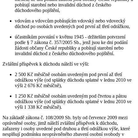
pobírají starobní nebo invalidní důchod z českého
důchodového pojištění,
vdovám a vdovcům pobírajícím vdovský nebo vdovecký
důchod po osobách uvedených pod první až třetí odrážkou,
účastníkům povstání v květnu 1945 - držitelům potvrzení
podle § 7 zákona č. 357/2005 Sb., jenž jsou ke dni podání
žádosti občany České republiky a pobírají starobní nebo
invalidní důchod z českého důchodového pojištění.
Zvláštní příspěvek k důchodu náleží ve výši:
2 500 Kč měsíčně osobám uvedeným pod první až třetí
odrážkou výše (od splátky důchodu splatné v lednu 2010 ve
výši 2 676 Kč měsíčně),
1 250 Kč měsíčně osobám uvedeným pod čtvrtou a pátou
odrážkou výše (od splátky důchodu splatné v lednu 2010 ve
výši 1 338 Kč měsíčně).
Na základě zákona č. 108/2009 Sb. byly od července 2009 mezi
oprávněné osoby, jimž náleží zvláštní příspěvek k důchodu,
zařazeny i osoby uvedené pod druhou a třetí odrážkou výše, které
nesplňují podmínku neoprávněného zbavení osobní svobody v