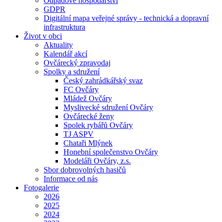
Odpadové hospodářství
GDPR
Digitální mapa veřejné správy - technická a dopravní
infrastruktura
Život v obci
Aktuality
Kalendář akcí
Ovčárecký zpravodaj
Spolky a sdružení
Český zahrádkářský svaz
FC Ovčáry
Mládež Ovčáry
Myslivecké sdružení Ovčáry
Ovčárecké ženy
Spolek rybářů Ovčáry
TJ ASPV
Chataři Mlýnek
Honební společenstvo Ovčáry
Modeláři Ovčáry, z.s.
Sbor dobrovolných hasičů
Informace od nás
Fotogalerie
2026
2025
2024