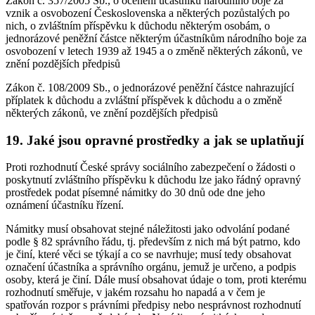
Zákon č. 357/2005 Sb., o ocenění účastníků národního boje za
vznik a osvobození Československa a některých pozůstalých po
nich, o zvláštním příspěvku k důchodu některým osobám, o
jednorázové peněžní částce některým účastníkům národního boje za
osvobození v letech 1939 až 1945 a o změně některých zákonů, ve
znění pozdějších předpisů
Zákon č. 108/2009 Sb., o jednorázové peněžní částce nahrazující
příplatek k důchodu a zvláštní příspěvek k důchodu a o změně
některých zákonů, ve znění pozdějších předpisů
19. Jaké jsou opravné prostředky a jak se uplatňují
Proti rozhodnutí České správy sociálního zabezpečení o žádosti o
poskytnutí zvláštního příspěvku k důchodu lze jako řádný opravný
prostředek podat písemné námitky do 30 dnů ode dne jeho
oznámení účastníku řízení.
Námitky musí obsahovat stejné náležitosti jako odvolání podané
podle § 82 správního řádu, tj. především z nich má být patrno, kdo
je činí, které věci se týkají a co se navrhuje; musí tedy obsahovat
označení účastníka a správního orgánu, jemuž je určeno, a podpis
osoby, která je činí. Dále musí obsahovat údaje o tom, proti kterému
rozhodnutí směřuje, v jakém rozsahu ho napadá a v čem je
spatřován rozpor s právními předpisy nebo nesprávnost rozhodnutí