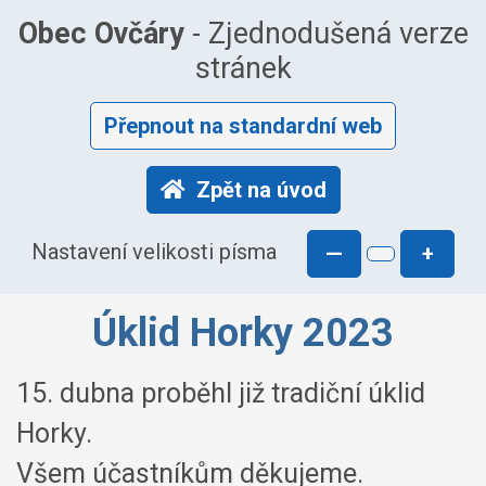
Obec Ovčáry
- Zjednodušená verze
stránek
Přepnout na standardní web
Zpět na úvod
Nastavení velikosti písma
—
+
Úklid Horky 2023
15. dubna proběhl již tradiční úklid
Horky.
Všem účastníkům děkujeme.