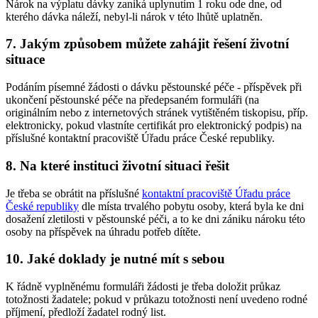
Nárok na výplatu dávky zaniká uplynutím 1 roku ode dne, od
kterého dávka náleží, nebyl-li nárok v této lhůtě uplatněn.
7. Jakým způsobem můžete zahájit řešení životní
situace
Podáním písemné žádosti o dávku pěstounské péče - příspěvek při
ukončení pěstounské péče na předepsaném formuláři (na
originálním nebo z internetových stránek vytištěném tiskopisu, příp.
elektronicky, pokud vlastníte certifikát pro elektronický podpis) na
příslušné kontaktní pracoviště Úřadu práce České republiky.
8. Na které instituci životní situaci řešit
Je třeba se obrátit na příslušné
kontaktní pracoviště Úřadu práce
České republiky
dle místa trvalého pobytu osoby, která byla ke dni
dosažení zletilosti v pěstounské péči, a to ke dni zániku nároku této
osoby na příspěvek na úhradu potřeb dítěte.
10. Jaké doklady je nutné mít s sebou
K řádně vyplněnému formuláři žádosti je třeba doložit průkaz
totožnosti žadatele; pokud v průkazu totožnosti není uvedeno rodné
příjmení, předloží žadatel rodný list.