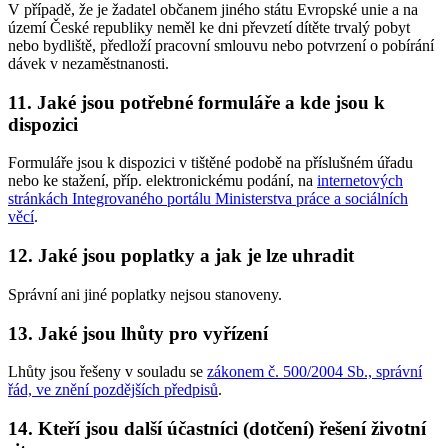
V případě, že je žadatel občanem jiného státu Evropské unie a na
území České republiky neměl ke dni převzetí dítěte trvalý pobyt
nebo bydliště, předloží pracovní smlouvu nebo potvrzení o pobírání
dávek v nezaměstnanosti.
11. Jaké jsou potřebné formuláře a kde jsou k
dispozici
Formuláře jsou k dispozici v tištěné podobě na příslušném úřadu
nebo ke stažení, příp. elektronickému podání, na
internetových
stránkách Integrovaného portálu Ministerstva práce a sociálních
věcí
.
12. Jaké jsou poplatky a jak je lze uhradit
Správní ani jiné poplatky nejsou stanoveny.
13. Jaké jsou lhůty pro vyřízení
Lhůty jsou řešeny v souladu se
zákonem č. 500/2004 Sb., správní
řád, ve znění pozdějších předpisů
.
14. Kteří jsou další účastníci (dotčení) řešení životní