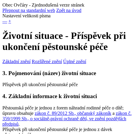
Obec Ovčáry
- Zjednodušená verze stránek
Přepnout na standardní web
Zpět na úvod
Nastavení velikosti písma
—
+
Životní situace - Příspěvek při
ukončení pěstounské péče
Základní znění
Rozšířené znění
Úplné znění
3. Pojmenování (název) životní situace
Příspěvek při ukončení pěstounské péče
4. Základní informace k životní situaci
Pěstounská péče je jednou z forem náhradní rodinné péče o dítě;
úpravu obsahuje
zákon č. 89/2012 Sb., občanský zákoník
a
zákon č.
359/1999 Sb., o sociálně-právní ochraně dětí, ve znění pozdějších
předpisů
.
Příspěvek při ukončení pěstounské péče je jednou z dávek