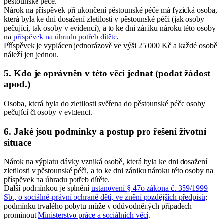
pěstounské péče.
Nárok na příspěvek při ukončení pěstounské péče má fyzická osoba,
která byla ke dni dosažení zletilosti v pěstounské péči (jak osoby
pečující, tak osoby v evidenci), a to ke dni zániku nároku této osoby
na
příspěvek na úhradu potřeb dítěte
.
Příspěvek je vyplácen jednorázově ve výši 25 000 Kč a každé osobě
náleží jen jednou.
5. Kdo je oprávněn v této věci jednat (podat žádost
apod.)
Osoba, která byla do zletilosti svěřena do pěstounské péče osoby
pečující či osoby v evidenci.
6. Jaké jsou podmínky a postup pro řešení životní
situace
Nárok na výplatu dávky vzniká osobě, která byla ke dni dosažení
zletilosti v pěstounské péči, a to ke dni zániku nároku této osoby na
příspěvek na úhradu potřeb dítěte.
Další podmínkou je splnění
ustanovení § 47o zákona č. 359/1999
Sb., o sociálně-právní ochraně dětí, ve znění pozdějších předpisů
;
podmínku trvalého pobytu může v odůvodněných případech
prominout
Ministerstvo práce a sociálních věcí
.