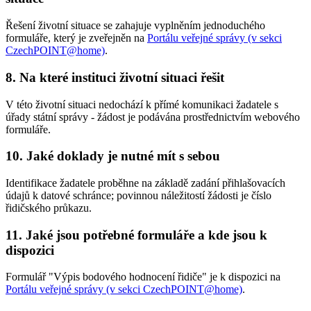
Řešení životní situace se zahajuje vyplněním jednoduchého
formuláře, který je zveřejněn na
Portálu veřejné správy (v sekci
CzechPOINT@home)
.
8. Na které instituci životní situaci řešit
V této životní situaci nedochází k přímé komunikaci žadatele s
úřady státní správy - žádost je podávána prostřednictvím webového
formuláře.
10. Jaké doklady je nutné mít s sebou
Identifikace žadatele proběhne na základě zadání přihlašovacích
údajů k datové schránce; povinnou náležitostí žádosti je číslo
řidičského průkazu.
11. Jaké jsou potřebné formuláře a kde jsou k
dispozici
Formulář "Výpis bodového hodnocení řidiče" je k dispozici na
Portálu veřejné správy (v sekci CzechPOINT@home)
.