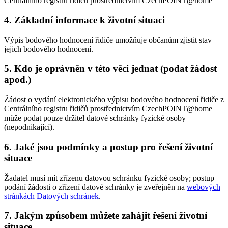
Centrálního registru řidičů prostřednictvím CzechPOINT@home
4. Základní informace k životní situaci
Výpis bodového hodnocení řidiče umožňuje občanům zjistit stav
jejich bodového hodnocení.
5. Kdo je oprávněn v této věci jednat (podat žádost
apod.)
Žádost o vydání elektronického výpisu bodového hodnocení řidiče z
Centrálního registru řidičů prostřednictvím CzechPOINT@home
může podat pouze držitel datové schránky fyzické osoby
(nepodnikající).
6. Jaké jsou podmínky a postup pro řešení životní
situace
Žadatel musí mít zřízenu datovou schránku fyzické osoby; postup
podání žádosti o zřízení datové schránky je zveřejněn na
webových
stránkách Datových schránek
.
7. Jakým způsobem můžete zahájit řešení životní
situace