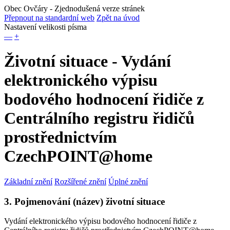
Obec Ovčáry
- Zjednodušená verze stránek
Přepnout na standardní web
Zpět na úvod
Nastavení velikosti písma
—
+
Životní situace - Vydání
elektronického výpisu
bodového hodnocení řidiče z
Centrálního registru řidičů
prostřednictvím
CzechPOINT@home
Základní znění
Rozšířené znění
Úplné znění
3. Pojmenování (název) životní situace
Vydání elektronického výpisu bodového hodnocení řidiče z