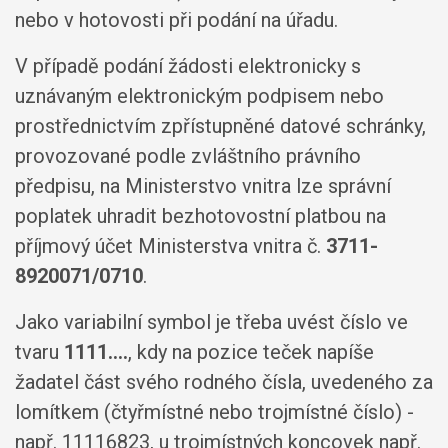
nebo v hotovosti při podání na úřadu.
V případě podání žádosti elektronicky s
uznávaným elektronickým podpisem nebo
prostřednictvím zpřístupněné datové schránky,
provozované podle zvláštního právního
předpisu, na Ministerstvo vnitra lze správní
poplatek uhradit bezhotovostní platbou na
příjmový účet Ministerstva vnitra č.
3711-
8920071/0710
.
Jako variabilní symbol je třeba uvést číslo ve
tvaru
1111....
, kdy na pozice teček napíše
žadatel část svého rodného čísla, uvedeného za
lomítkem (čtyřmístné nebo trojmístné číslo) -
např. 11116823, u trojmístných koncovek např.