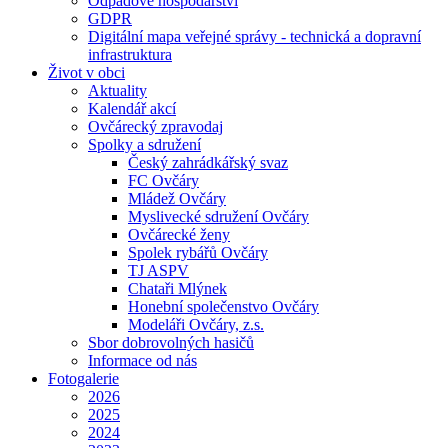
Odpadové hospodářství
GDPR
Digitální mapa veřejné správy - technická a dopravní
infrastruktura
Život v obci
Aktuality
Kalendář akcí
Ovčárecký zpravodaj
Spolky a sdružení
Český zahrádkářský svaz
FC Ovčáry
Mládež Ovčáry
Myslivecké sdružení Ovčáry
Ovčárecké ženy
Spolek rybářů Ovčáry
TJ ASPV
Chataři Mlýnek
Honební společenstvo Ovčáry
Modeláři Ovčáry, z.s.
Sbor dobrovolných hasičů
Informace od nás
Fotogalerie
2026
2025
2024