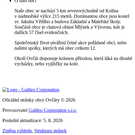
O naší obci
Naše obec se nachází 5 km severovýchodně od Kolína
v nadmořské výšce 215 metrů. Dominantou obce jsou kostel
sv. Jakuba Většího a budova Základní a Mateřské školy.
Součástí obce je chatová oblast Mlýnek a Výrovna, kde je
dalších 57 čísel evidenčních.
Společenský život utváření četné akce pořádané obcí, nebo
našimi spolky, kterých má obec celkem 12.
Okolí Ovčár disponuje krásnou přírodou, která láká na dlouhé
vycházky, nebo vyjížďky na kole.
Oficiální stránky obce Ovčáry © 2026
Provozovatel
Galileo Corporation s.r.o.
Poslední aktualizace: 5. 8. 2026
Změna vzhledu
,
Struktura stránek