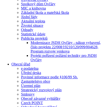
Spolkový dům Ovčáry
MIC a knihovna
Základní škola a mateřská škola
Jízdní řády
Aktuální teplota
Životní situace
Odpady
Statistické údaje
Publicita projektů
Modernizace JSDH Ovčáry - nákup vybavení,
číslo projektu 22⁄008⁄19210⁄120⁄099⁄004628,
Program rozvoje venkova
Projekt pořízení požární techniky pro JSDH
Ovčáry
Obecní úřad
e-podatelna
Úřední deska
Povinné informace podle §106⁄99 Sb.
Zastupitelstvo obce
Územní plán
Strategický rozvojový plán
Smlouvy
Obecně závazné vyhlášky
Czech POINT