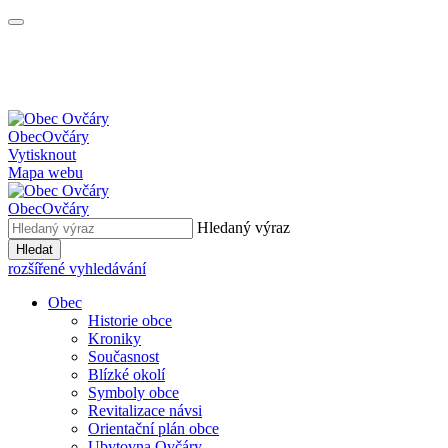
Obec
Ovčáry
Vytisknout
Mapa webu
Obec
Ovčáry
Hledaný výraz
Hledat
rozšířené vyhledávání
Obec
Historie obce
Kroniky
Současnost
Blízké okolí
Symboly obce
Revitalizace návsi
Orientační plán obce
Ubytovna Ovčáry