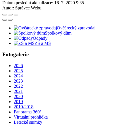
Datum poslední aktualizace:
16. 7. 2020 9:35
Autor:
Správce Webu
Ovčárecký zpravodaj
Spolkový dům
Odpady
ZŠ a MŠ
Fotogalerie
2026
2025
2024
2023
2022
2021
2020
2019
2010-2018
Panorama 360°
Virtuální prohlídka
Letecké snímky