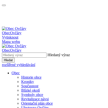
Obec
Ovčáry
Vytisknout
Mapa webu
Obec
Ovčáry
Hledaný výraz
Hledat
rozšířené vyhledávání
Obec
Historie obce
Kroniky
Současnost
Blízké okolí
Symboly obce
Revitalizace návsi
Orientační plán obce
Ubytovna Ovčáry