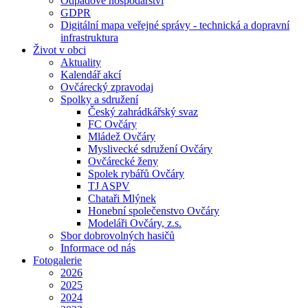
Odpadové hospodářství
GDPR
Digitální mapa veřejné správy - technická a dopravní
infrastruktura
Život v obci
Aktuality
Kalendář akcí
Ovčárecký zpravodaj
Spolky a sdružení
Český zahrádkářský svaz
FC Ovčáry
Mládež Ovčáry
Myslivecké sdružení Ovčáry
Ovčárecké ženy
Spolek rybářů Ovčáry
TJ ASPV
Chataři Mlýnek
Honební společenstvo Ovčáry
Modeláři Ovčáry, z.s.
Sbor dobrovolných hasičů
Informace od nás
Fotogalerie
2026
2025
2024