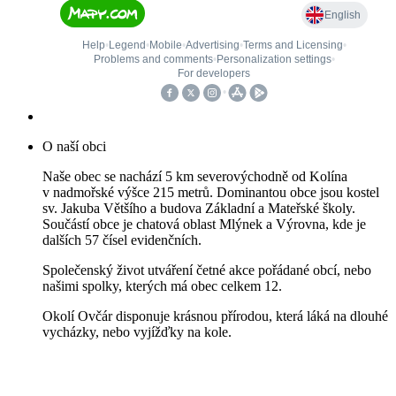
O naší obci
Naše obec se nachází 5 km severovýchodně od Kolína
v nadmořské výšce 215 metrů. Dominantou obce jsou kostel
sv. Jakuba Většího a budova Základní a Mateřské školy.
Součástí obce je chatová oblast Mlýnek a Výrovna, kde je
dalších 57 čísel evidenčních.
Společenský život utváření četné akce pořádané obcí, nebo
našimi spolky, kterých má obec celkem 12.
Okolí Ovčár disponuje krásnou přírodou, která láká na dlouhé
vycházky, nebo vyjížďky na kole.