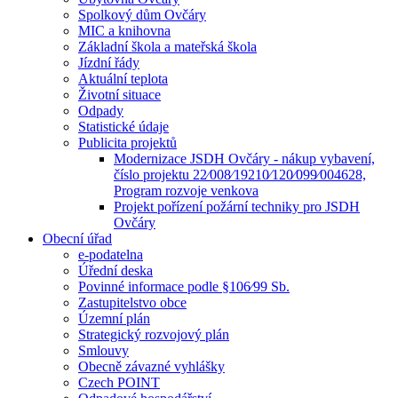
Spolkový dům Ovčáry
MIC a knihovna
Základní škola a mateřská škola
Jízdní řády
Aktuální teplota
Životní situace
Odpady
Statistické údaje
Publicita projektů
Modernizace JSDH Ovčáry - nákup vybavení,
číslo projektu 22⁄008⁄19210⁄120⁄099⁄004628,
Program rozvoje venkova
Projekt pořízení požární techniky pro JSDH
Ovčáry
Obecní úřad
e-podatelna
Úřední deska
Povinné informace podle §106⁄99 Sb.
Zastupitelstvo obce
Územní plán
Strategický rozvojový plán
Smlouvy
Obecně závazné vyhlášky
Czech POINT