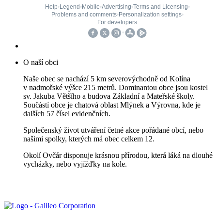
O naší obci
Naše obec se nachází 5 km severovýchodně od Kolína
v nadmořské výšce 215 metrů. Dominantou obce jsou kostel
sv. Jakuba Většího a budova Základní a Mateřské školy.
Součástí obce je chatová oblast Mlýnek a Výrovna, kde je
dalších 57 čísel evidenčních.
Společenský život utváření četné akce pořádané obcí, nebo
našimi spolky, kterých má obec celkem 12.
Okolí Ovčár disponuje krásnou přírodou, která láká na dlouhé
vycházky, nebo vyjížďky na kole.