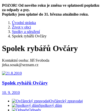
POZOR! Od nového roku je změna ve splatnosti poplatku
za odpady a psy.
Poplatky jsou splatné do 31. března atuálního roku.
Úvodní stránka
Život v obci
Spolky a sdružení
Spolek rybářů Ovčáry
Spolek rybářů Ovčáry
Kontaktní osoba: Jiří Svoboda
jirka.sosak@seznam.cz
Spolek rybářů Ovčáry
10. 9. 2010
Ovčárecký zpravodaj
Spolkový dům
Odpady