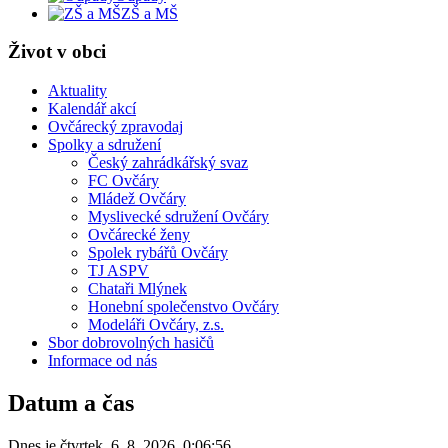
ZŠ a MŠ
Život v obci
Aktuality
Kalendář akcí
Ovčárecký zpravodaj
Spolky a sdružení
Český zahrádkářský svaz
FC Ovčáry
Mládež Ovčáry
Myslivecké sdružení Ovčáry
Ovčárecké ženy
Spolek rybářů Ovčáry
TJ ASPV
Chataři Mlýnek
Honební společenstvo Ovčáry
Modeláři Ovčáry, z.s.
Sbor dobrovolných hasičů
Informace od nás
Datum a čas
Dnes je
čtvrtek
,
6. 8. 2026
,
0:06:56