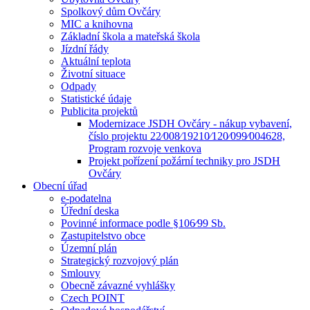
Spolkový dům Ovčáry
MIC a knihovna
Základní škola a mateřská škola
Jízdní řády
Aktuální teplota
Životní situace
Odpady
Statistické údaje
Publicita projektů
Modernizace JSDH Ovčáry - nákup vybavení,
číslo projektu 22⁄008⁄19210⁄120⁄099⁄004628,
Program rozvoje venkova
Projekt pořízení požární techniky pro JSDH
Ovčáry
Obecní úřad
e-podatelna
Úřední deska
Povinné informace podle §106⁄99 Sb.
Zastupitelstvo obce
Územní plán
Strategický rozvojový plán
Smlouvy
Obecně závazné vyhlášky
Czech POINT