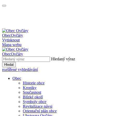
Obec
Ovčáry
Vytisknout
Mapa webu
Obec
Ovčáry
Hledaný výraz
Hledat
rozšířené vyhledávání
Obec
Historie obce
Kroniky
Současnost
Blízké okolí
Symboly obce
Revitalizace návsi
Orientační plán obce
Ubytovna Ovčáry