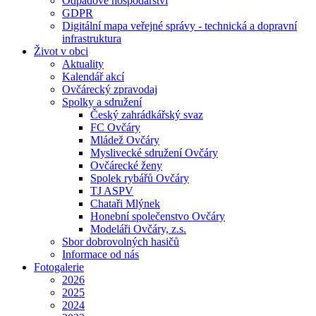
Odpadové hospodářství
GDPR
Digitální mapa veřejné správy - technická a dopravní
infrastruktura
Život v obci
Aktuality
Kalendář akcí
Ovčárecký zpravodaj
Spolky a sdružení
Český zahrádkářský svaz
FC Ovčáry
Mládež Ovčáry
Myslivecké sdružení Ovčáry
Ovčárecké ženy
Spolek rybářů Ovčáry
TJ ASPV
Chataři Mlýnek
Honební společenstvo Ovčáry
Modeláři Ovčáry, z.s.
Sbor dobrovolných hasičů
Informace od nás
Fotogalerie
2026
2025
2024