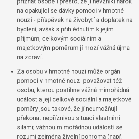
přiznat osobě i přesto, že jí nevznikl nárok
na opakující se dávky pomoci v hmotné
nouzi - příspěvek na živobytí a doplatek na
bydlení, avšak s přihlédnutím k jejím
příjmům, celkovým sociálním a
majetkovým poměrům jí hrozí vážná újma
na zdraví.
Za osobu v hmotné nouzi může orgán
pomoci v hmotné nouzi považovat též
osobu, kterou postihne vážná mimořádná
událost a její celkové sociální a majetkové
poměry jsou takové, že jí neumožňují
překonat nepříznivou situaci vlastními
silami; vážnou mimořádnou událostí se
rozumí zejména živelní pohroma (např.