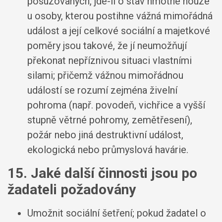
posuzovaných, jde-li o stav hmotné nouze
u osoby, kterou postihne vážná mimořádná
událost a její celkové sociální a majetkové
poměry jsou takové, že jí neumožňují
překonat nepříznivou situaci vlastními
silami; přičemž vážnou mimořádnou
událostí se rozumí zejména živelní
pohroma (např. povodeň, vichřice a vyšší
stupně větrné pohromy, zemětřesení),
požár nebo jiná destruktivní událost,
ekologická nebo průmyslová havárie.
15. Jaké další činnosti jsou po
žadateli požadovány
Umožnit sociální šetření; pokud žadatel o