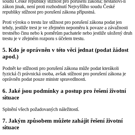
soudu České republiky stížnost pro porušení zákona; nestanoví-li
zákon jinak, není proti rozhodnutí Nejvyššího soudu České
republiky stížnost pro porušení zákona přípustná.
Proti výroku o trestu lze stížnost pro porušení zákona podat jen
tehdy, jestliže trest je ve zřejmém nepoměru k povaze a závažnosti
trestného činu nebo k poměrům pachatele nebo jestliže uložený druh
trestu je v zřejmém rozporu s účelem trestu.
5. Kdo je oprávněn v této věci jednat (podat žádost
apod.)
Podnět ke stížnosti pro porušení zákona může podat kterákoli
fyzická či právnická osoba, avšak stížnost pro porušení zákona je
oprávněn podat pouze ministr spravedlnosti.
6. Jaké jsou podmínky a postup pro řešení životní
situace
Splnění všech požadovaných náležitostí.
7. Jakým způsobem můžete zahájit řešení životní
situace