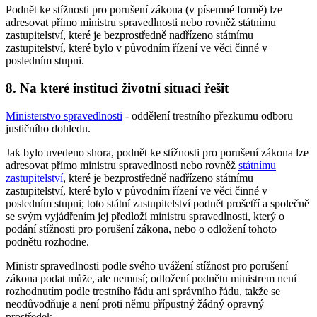
Podnět ke stížnosti pro porušení zákona (v písemné formě) lze
adresovat přímo ministru spravedlnosti nebo rovněž státnímu
zastupitelství, které je bezprostředně nadřízeno státnímu
zastupitelství, které bylo v původním řízení ve věci činné v
posledním stupni.
8. Na které instituci životní situaci řešit
Ministerstvo spravedlnosti
- oddělení trestního přezkumu odboru
justičního dohledu.
Jak bylo uvedeno shora, podnět ke stížnosti pro porušení zákona lze
adresovat přímo ministru spravedlnosti nebo rovněž
státnímu
zastupitelství
, které je bezprostředně nadřízeno státnímu
zastupitelství, které bylo v původním řízení ve věci činné v
posledním stupni; toto státní zastupitelství podnět prošetří a společně
se svým vyjádřením jej předloží ministru spravedlnosti, který o
podání stížnosti pro porušení zákona, nebo o odložení tohoto
podnětu rozhodne.
Ministr spravedlnosti podle svého uvážení stížnost pro porušení
zákona podat může, ale nemusí; odložení podnětu ministrem není
rozhodnutím podle trestního řádu ani správního řádu, takže se
neodůvodňuje a není proti němu přípustný žádný opravný
prostředek.