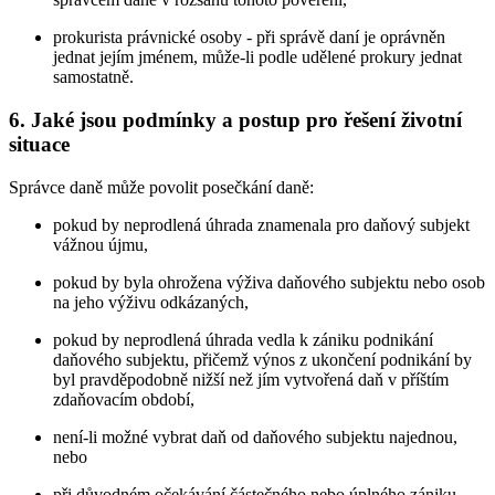
prokurista právnické osoby - při správě daní je oprávněn
jednat jejím jménem, může-li podle udělené prokury jednat
samostatně.
6. Jaké jsou podmínky a postup pro řešení životní
situace
Správce daně může povolit posečkání daně:
pokud by neprodlená úhrada znamenala pro daňový subjekt
vážnou újmu,
pokud by byla ohrožena výživa daňového subjektu nebo osob
na jeho výživu odkázaných,
pokud by neprodlená úhrada vedla k zániku podnikání
daňového subjektu, přičemž výnos z ukončení podnikání by
byl pravděpodobně nižší než jím vytvořená daň v příštím
zdaňovacím období,
není-li možné vybrat daň od daňového subjektu najednou,
nebo
při důvodném očekávání částečného nebo úplného zániku