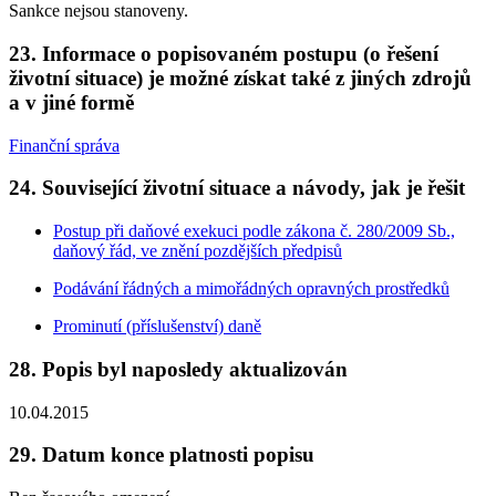
Sankce nejsou stanoveny.
23. Informace o popisovaném postupu (o řešení
životní situace) je možné získat také z jiných zdrojů
a v jiné formě
Finanční správa
24. Související životní situace a návody, jak je řešit
Postup při daňové exekuci podle zákona č. 280/2009 Sb.,
daňový řád, ve znění pozdějších předpisů
Podávání řádných a mimořádných opravných prostředků
Prominutí (příslušenství) daně
28. Popis byl naposledy aktualizován
10.04.2015
29. Datum konce platnosti popisu