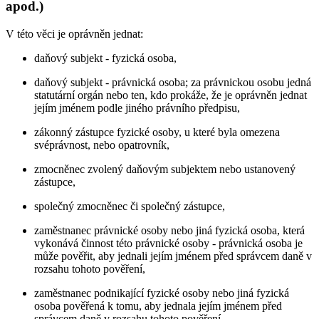
apod.)
V této věci je oprávněn jednat:
daňový subjekt - fyzická osoba,
daňový subjekt - právnická osoba; za právnickou osobu jedná
statutární orgán nebo ten, kdo prokáže, že je oprávněn jednat
jejím jménem podle jiného právního předpisu,
zákonný zástupce fyzické osoby, u které byla omezena
svéprávnost, nebo opatrovník,
zmocněnec zvolený daňovým subjektem nebo ustanovený
zástupce,
společný zmocněnec či společný zástupce,
zaměstnanec právnické osoby nebo jiná fyzická osoba, která
vykonává činnost této právnické osoby - právnická osoba je
může pověřit, aby jednali jejím jménem před správcem daně v
rozsahu tohoto pověření,
zaměstnanec podnikající fyzické osoby nebo jiná fyzická
osoba pověřená k tomu, aby jednala jejím jménem před
správcem daně v rozsahu tohoto pověření,