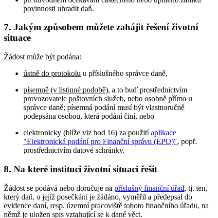
povinnosti uhradit daň.
7. Jakým způsobem můžete zahájit řešení životní
situace
Žádost může být podána:
ústně do protokolu
u příslušného správce daně,
písemně (v listinné podobě)
, a to buď prostřednictvím
provozovatele poštovních služeb, nebo osobně přímo u
správce daně; písemná podání musí být vlastnoručně
podepsána osobou, která podání činí, nebo
elektronicky
(blíže viz bod 16) za použití
aplikace
"Elektronická podání pro Finanční správu (EPO)"
, popř.
prostřednictvím datové schránky.
8. Na které instituci životní situaci řešit
Žádost se podává nebo doručuje na
příslušný finanční úřad
, tj. ten,
který daň, o jejíž posečkání je žádáno, vyměřil a předepsal do
evidence daní, resp. územní pracoviště tohoto finančního úřadu, na
němž je uložen spis vztahující se k dané věci.