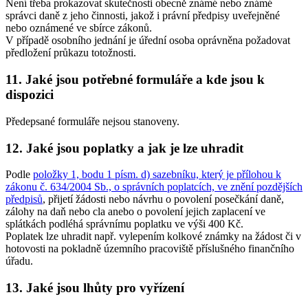
Není třeba prokazovat skutečnosti obecně známé nebo známé
správci daně z jeho činnosti, jakož i právní předpisy uveřejněné
nebo oznámené ve sbírce zákonů.
V případě osobního jednání je úřední osoba oprávněna požadovat
předložení průkazu totožnosti.
11. Jaké jsou potřebné formuláře a kde jsou k
dispozici
Předepsané formuláře nejsou stanoveny.
12. Jaké jsou poplatky a jak je lze uhradit
Podle
položky 1, bodu 1 písm. d) sazebníku, který je přílohou k
zákonu č. 634/2004 Sb., o správních poplatcích, ve znění pozdějších
předpisů
, přijetí žádosti nebo návrhu o povolení posečkání daně,
zálohy na daň nebo cla anebo o povolení jejich zaplacení ve
splátkách podléhá správnímu poplatku ve výši 400 Kč.
Poplatek lze uhradit např. vylepením kolkové známky na žádost či v
hotovosti na pokladně územního pracoviště příslušného finančního
úřadu.
13. Jaké jsou lhůty pro vyřízení