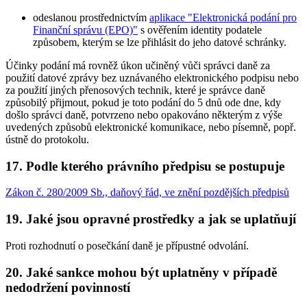
odeslanou prostřednictvím
aplikace "Elektronická podání pro
Finanční správu (EPO)"
s ověřením identity podatele
způsobem, kterým se lze přihlásit do jeho datové schránky.
Účinky podání má rovněž úkon učiněný vůči správci daně za
použití datové zprávy bez uznávaného elektronického podpisu nebo
za použití jiných přenosových technik, které je správce daně
způsobilý přijmout, pokud je toto podání do 5 dnů ode dne, kdy
došlo správci daně, potvrzeno nebo opakováno některým z výše
uvedených způsobů elektronické komunikace, nebo písemně, popř.
ústně do protokolu.
17. Podle kterého právního předpisu se postupuje
Zákon č. 280/2009 Sb., daňový řád, ve znění pozdějších předpisů
19. Jaké jsou opravné prostředky a jak se uplatňují
Proti rozhodnutí o posečkání daně je přípustné odvolání.
20. Jaké sankce mohou být uplatněny v případě
nedodržení povinností