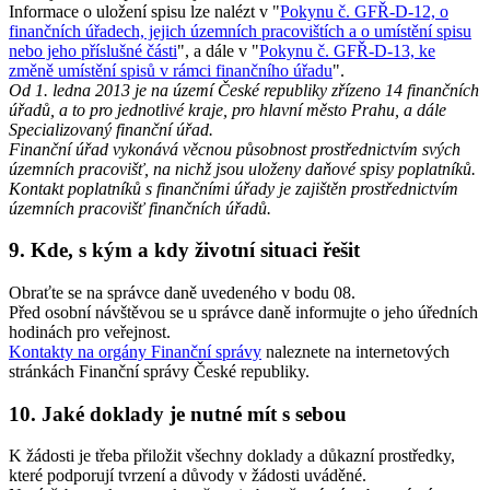
Informace o uložení spisu lze nalézt v "
Pokynu č. GFŘ-D-12, o
finančních úřadech, jejich územních pracovištích a o umístění spisu
nebo jeho příslušné části
", a dále v "
Pokynu č. GFŘ-D-13, ke
změně umístění spisů v rámci finančního úřadu
".
Od 1. ledna 2013 je na území České republiky zřízeno 14 finančních
úřadů, a to pro jednotlivé kraje, pro hlavní město Prahu, a dále
Specializovaný finanční úřad.
Finanční úřad vykonává věcnou působnost prostřednictvím svých
územních pracovišť, na nichž jsou uloženy daňové spisy poplatníků.
Kontakt poplatníků s finančními úřady je zajištěn prostřednictvím
územních pracovišť finančních úřadů.
9. Kde, s kým a kdy životní situaci řešit
Obraťte se na správce daně uvedeného v bodu 08.
Před osobní návštěvou se u správce daně informujte o jeho úředních
hodinách pro veřejnost.
Kontakty na orgány Finanční správy
naleznete na internetových
stránkách Finanční správy České republiky.
10. Jaké doklady je nutné mít s sebou
K žádosti je třeba přiložit všechny doklady a důkazní prostředky,
které podporují tvrzení a důvody v žádosti uváděné.