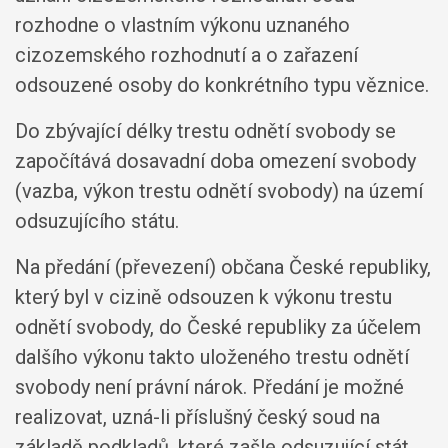
rozhodne o vlastním výkonu uznaného
cizozemského rozhodnutí a o zařazení
odsouzené osoby do konkrétního typu věznice.
Do zbývající délky trestu odnětí svobody se
započítává dosavadní doba omezení svobody
(vazba, výkon trestu odnětí svobody) na území
odsuzujícího státu.
Na předání (převezení) občana České republiky,
který byl v cizině odsouzen k výkonu trestu
odnětí svobody, do České republiky za účelem
dalšího výkonu takto uloženého trestu odnětí
svobody není právní nárok. Předání je možné
realizovat, uzná-li příslušný český soud na
základě podkladů, které zašle odsuzující stát,