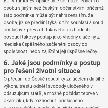
EU
: V rámci Evropské unie se může jednat i o
osobu s jiným než českým občanstvím, přičemž
tato podmínka může být nahrazena tím, že
osoba, jíž se předání týká, s tím souhlasí a soud
příslušný k převzetí takového rozhodnutí
posoudí takový postup jako vhodný a účelný z
hlediska úspěšného začlenění osoby do
společnosti nebo zajištění její úspěšné léčby.
6. Jaké jsou podmínky a postup
pro řešení životní situace
O předání do České republiky za účelem dalšího
výkonu trestu odnětí svobody uloženého v
odsuzujícím státě je možné požádat teprve v
okamžiku, kdy rozhodnutí příslušného
cizozemského soudu ukládající nepodmíněný