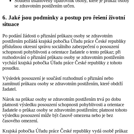
Soudem ustanovený opatrovník osoby, které je průkaz osoby
se zdravotním postižením určen.
6. Jaké jsou podmínky a postup pro řešení životní
situace
Po podání žádosti o přiznání průkazu osoby se zdravotním
postižením požádá krajská pobočka Úřadu práce České republiky
příslušnou okresní správu sociálního zabezpečení o posouzení
schopnosti pohyblivosti a orientace žadatele o tento průkaz; při
rozhodování o přiznání průkazu osoby se zdravotním postižením
vychází krajská pobočka Úřadu práce České republiky z tohoto
posudku.
Výsledek posouzení je součástí rozhodnutí o přiznání nebo
zamítnutí průkazu osoby se zdravotním postižením, které obdrží
žadatel.
Nárok na průkaz osoby se zdravotním postižením trvá po dobu
platnosti výsledku posouzení schopnosti pohyblivosti a orientace
žadatele o průkaz osoby se zdravotním postižením; platnost tohoto
výsledku posouzení může být časově omezena nebo je bez
časového omezení.
Krajská pobočka Úřadu práce České republiky vydá osobě průkaz