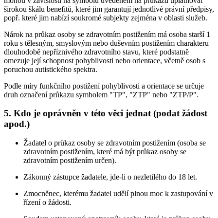
mohou v závislosti na symbolu uvedeném na průkazu uplatňovat
širokou škálu benefitů, které jim garantují jednotlivé právní předpisy,
popř. které jim nabízí soukromé subjekty zejména v oblasti služeb.
Nárok na průkaz osoby se zdravotním postižením má osoba starší 1
roku s tělesným, smyslovým nebo duševním postižením charakteru
dlouhodobě nepříznivého zdravotního stavu, které podstatně
omezuje její schopnost pohyblivosti nebo orientace, včetně osob s
poruchou autistického spektra.
Podle míry funkčního postižení pohyblivosti a orientace se určuje
druh označení průkazu symbolem "TP", "ZTP" nebo "ZTP/P".
5. Kdo je oprávněn v této věci jednat (podat žádost
apod.)
Žadatel o průkaz osoby se zdravotním postižením (osoba se
zdravotním postižením, které má být průkaz osoby se
zdravotním postižením určen).
Zákonný zástupce žadatele, jde-li o nezletilého do 18 let.
Zmocněnec, kterému žadatel udělí plnou moc k zastupování v
řízení o žádosti.