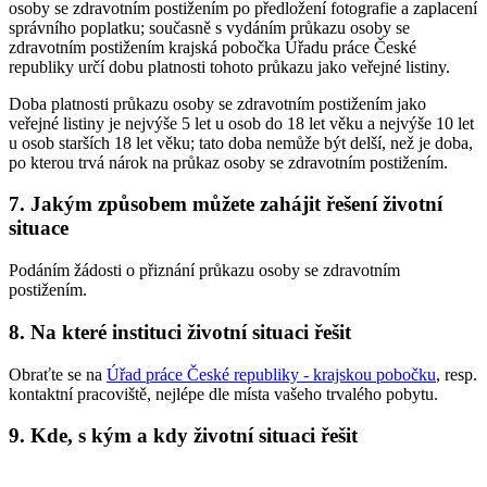
osoby se zdravotním postižením po předložení fotografie a zaplacení
správního poplatku; současně s vydáním průkazu osoby se
zdravotním postižením krajská pobočka Úřadu práce České
republiky určí dobu platnosti tohoto průkazu jako veřejné listiny.
Doba platnosti průkazu osoby se zdravotním postižením jako
veřejné listiny je nejvýše 5 let u osob do 18 let věku a nejvýše 10 let
u osob starších 18 let věku; tato doba nemůže být delší, než je doba,
po kterou trvá nárok na průkaz osoby se zdravotním postižením.
7. Jakým způsobem můžete zahájit řešení životní
situace
Podáním žádosti o přiznání průkazu osoby se zdravotním
postižením.
8. Na které instituci životní situaci řešit
Obraťte se na
Úřad práce České republiky - krajskou pobočku
, resp.
kontaktní pracoviště, nejlépe dle místa vašeho trvalého pobytu.
9. Kde, s kým a kdy životní situaci řešit