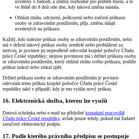
uvedeny v žádosti, a změny rozhodné pro průběh řízení, a to
ve lhůtě do 8 dnů ode dne, kdy taková změna nastala.
Ohlásit ztrátu, odcizení, poškození nebo zničení průkazu
osoby se zdravotním postižením, příp. změnu údajů
uvedených na průkazu.
Každý, kdo nalezne průkaz osoby se zdravotním postižením, nebo
má v držení takový průkaz osoby zemřelé nebo prohlášené za
mrtvou, je povinen jej neprodleně odevzdat krajské pobočce Úřadu
práce České republiky; stejnou povinnost má i držitel průkazu osoby
se zdravotním postižením, který ohlásil ztrátu svého průkazu, jestliže
průkaz nalezl nebo získal zpět.
Držitel průkazu osoby se zdravotním postižením je povinen
odevzdat tento průkaz krajské pobočce Úřadu práce České
republiky také v případě, kdy je mu vydán nový průkaz.
16. Elektronická služba, kterou lze využít
Datová schránka nebo e-mail na příslušné
kontaktní pracoviště
Úřadu práce České republiky
, avšak pouze tehdy, pokud má žadatel
zaručený elektronický podpis.
17. Podle kterého právního předpisu se postupuje