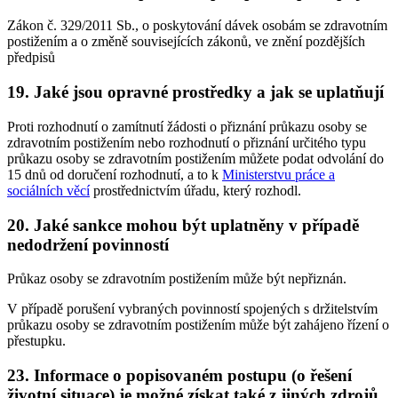
Zákon č. 329/2011 Sb., o poskytování dávek osobám se zdravotním
postižením a o změně souvisejících zákonů, ve znění pozdějších
předpisů
19. Jaké jsou opravné prostředky a jak se uplatňují
Proti rozhodnutí o zamítnutí žádosti o přiznání průkazu osoby se
zdravotním postižením nebo rozhodnutí o přiznání určitého typu
průkazu osoby se zdravotním postižením můžete podat odvolání do
15 dnů od doručení rozhodnutí, a to k
Ministerstvu práce a
sociálních věcí
prostřednictvím úřadu, který rozhodl.
20. Jaké sankce mohou být uplatněny v případě
nedodržení povinností
Průkaz osoby se zdravotním postižením může být nepřiznán.
V případě porušení vybraných povinností spojených s držitelstvím
průkazu osoby se zdravotním postižením může být zahájeno řízení o
přestupku.
23. Informace o popisovaném postupu (o řešení
životní situace) je možné získat také z jiných zdrojů