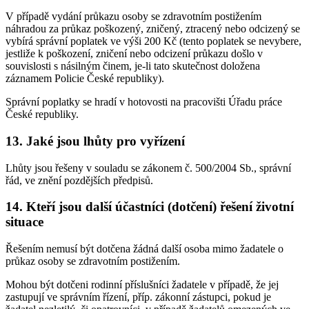
V případě vydání průkazu osoby se zdravotním postižením
náhradou za průkaz poškozený, zničený, ztracený nebo odcizený se
vybírá správní poplatek ve výši 200 Kč (tento poplatek se nevybere,
jestliže k poškození, zničení nebo odcizení průkazu došlo v
souvislosti s násilným činem, je-li tato skutečnost doložena
záznamem Policie České republiky).
Správní poplatky se hradí v hotovosti na pracovišti Úřadu práce
České republiky.
13. Jaké jsou lhůty pro vyřízení
Lhůty jsou řešeny v souladu se zákonem č. 500/2004 Sb., správní
řád, ve znění pozdějších předpisů.
14. Kteří jsou další účastníci (dotčení) řešení životní
situace
Řešením nemusí být dotčena žádná další osoba mimo žadatele o
průkaz osoby se zdravotním postižením.
Mohou být dotčeni rodinní příslušníci žadatele v případě, že jej
zastupují ve správním řízení, příp. zákonní zástupci, pokud je