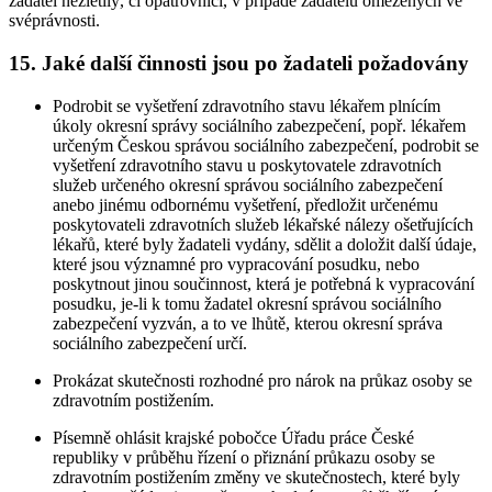
žadatel nezletilý, či opatrovníci, v případě žadatelů omezených ve
svéprávnosti.
15. Jaké další činnosti jsou po žadateli požadovány
Podrobit se vyšetření zdravotního stavu lékařem plnícím
úkoly okresní správy sociálního zabezpečení, popř. lékařem
určeným Českou správou sociálního zabezpečení, podrobit se
vyšetření zdravotního stavu u poskytovatele zdravotních
služeb určeného okresní správou sociálního zabezpečení
anebo jinému odbornému vyšetření, předložit určenému
poskytovateli zdravotních služeb lékařské nálezy ošetřujících
lékařů, které byly žadateli vydány, sdělit a doložit další údaje,
které jsou významné pro vypracování posudku, nebo
poskytnout jinou součinnost, která je potřebná k vypracování
posudku, je-li k tomu žadatel okresní správou sociálního
zabezpečení vyzván, a to ve lhůtě, kterou okresní správa
sociálního zabezpečení určí.
Prokázat skutečnosti rozhodné pro nárok na průkaz osoby se
zdravotním postižením.
Písemně ohlásit krajské pobočce Úřadu práce České
republiky v průběhu řízení o přiznání průkazu osoby se
zdravotním postižením změny ve skutečnostech, které byly