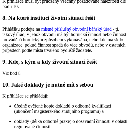
K přihlášce musí být přiloženy všechny požadované náležitosti dle
bodu 10.
8. Na které instituci životní situaci řešit
Přihlášku podejte na
místně příslušný obvodní báňský úřad
- tj.
takový úřad, v jehož obvodu má být hornická činnost nebo činnost
prováděná hornickým způsobem vykonávána, nebo kde má sídlo
organizace, pokud činnost spadá do více obvodů, nebo v ostatních
případech podle místa trvalého bydliště žadatele.
9. Kde, s kým a kdy životní situaci řešit
Viz bod 8
10. Jaké doklady je nutné mít s sebou
K přihlášce se přikládají:
úředně ověřené kopie dokladů o odborné kvalifikaci
(ukončení magisterského studijního programu) a
doklady (délka odborné praxe) o dosavadní činnosti v oblasti
regulované činnosti.