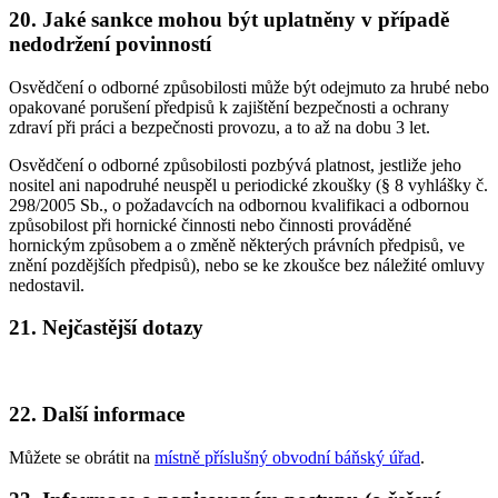
20. Jaké sankce mohou být uplatněny v případě
nedodržení povinností
Osvědčení o odborné způsobilosti může být odejmuto za hrubé nebo
opakované porušení předpisů k zajištění bezpečnosti a ochrany
zdraví při práci a bezpečnosti provozu, a to až na dobu 3 let.
Osvědčení o odborné způsobilosti pozbývá platnost, jestliže jeho
nositel ani napodruhé neuspěl u periodické zkoušky (§ 8 vyhlášky č.
298/2005 Sb., o požadavcích na odbornou kvalifikaci a odbornou
způsobilost při hornické činnosti nebo činnosti prováděné
hornickým způsobem a o změně některých právních předpisů, ve
znění pozdějších předpisů), nebo se ke zkoušce bez náležité omluvy
nedostavil.
21. Nejčastější dotazy
22. Další informace
Můžete se obrátit na
místně příslušný obvodní báňský úřad
.