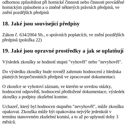
odbornou způsobilost při hornické činnosti nebo činnosti prováděné
hornickým způsobem a o změně některých právních předpisů, ve
znění pozdějších předpisů
18. Jaké jsou související předpisy
Zákon č. 634/2004 Sb., o správních poplatcích, ve znění pozdějších
předpisů (položka 22)
19. Jaké jsou opravné prostředky a jak se uplatňují
Výsledek zkoušky se hodnotí stupni "vyhověl" nebo "nevyhověl".
Do výsledku zkoušky bude rovněž zahrnuto hodnocení z hlediska
platných bezpečnostních předpisů ve zpracované dokumentaci.
O zkoušce se vyhotoví záznam, ve kterém se uvedou otázky,
hodnocení odpovědí, hodnocení předložené dokumentace, výsledek
zkoušky a podpisy zkušební komise.
Uchazeč, který byl hodnocen stupněm "nevyhověl", může zkoušku
opakovat. Zkouška může být opakována nejvýše jedenkrát v
termínu stanoveném zkušební komisí, a to až po uplynutí doby 3
měsíců.