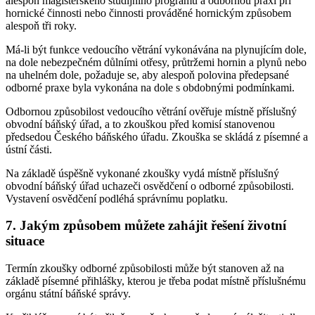
alespoň magisterského studijního programu a odbornou praxi při
hornické činnosti nebo činnosti prováděné hornickým způsobem
alespoň tři roky.
Má-li být funkce vedoucího větrání vykonávána na plynujícím dole,
na dole nebezpečném důlními otřesy, průtržemi hornin a plynů nebo
na uhelném dole, požaduje se, aby alespoň polovina předepsané
odborné praxe byla vykonána na dole s obdobnými podmínkami.
Odbornou způsobilost vedoucího větrání ověřuje místně příslušný
obvodní báňský úřad, a to zkouškou před komisí stanovenou
předsedou Českého báňského úřadu. Zkouška se skládá z písemné a
ústní části.
Na základě úspěšně vykonané zkoušky vydá místně příslušný
obvodní báňský úřad uchazeči osvědčení o odborné způsobilosti.
Vystavení osvědčení podléhá správnímu poplatku.
7. Jakým způsobem můžete zahájit řešení životní
situace
Termín zkoušky odborné způsobilosti může být stanoven až na
základě písemné přihlášky, kterou je třeba podat místně příslušnému
orgánu státní báňské správy.