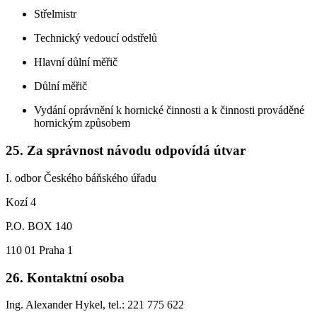
Střelmistr
Technický vedoucí odstřelů
Hlavní důlní měřič
Důlní měřič
Vydání oprávnění k hornické činnosti a k činnosti prováděné
hornickým způsobem
25. Za správnost návodu odpovídá útvar
I. odbor Českého báňského úřadu
Kozí 4
P.O. BOX 140
110 01 Praha 1
26. Kontaktní osoba
Ing. Alexander Hykel, tel.: 221 775 622