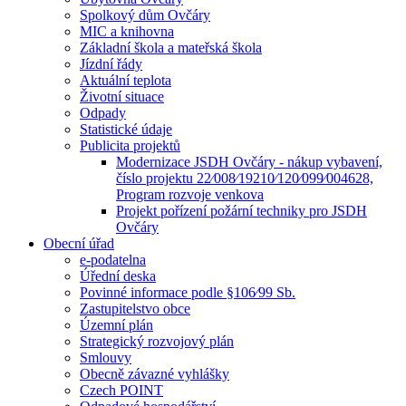
Spolkový dům Ovčáry
MIC a knihovna
Základní škola a mateřská škola
Jízdní řády
Aktuální teplota
Životní situace
Odpady
Statistické údaje
Publicita projektů
Modernizace JSDH Ovčáry - nákup vybavení,
číslo projektu 22⁄008⁄19210⁄120⁄099⁄004628,
Program rozvoje venkova
Projekt pořízení požární techniky pro JSDH
Ovčáry
Obecní úřad
e-podatelna
Úřední deska
Povinné informace podle §106⁄99 Sb.
Zastupitelstvo obce
Územní plán
Strategický rozvojový plán
Smlouvy
Obecně závazné vyhlášky
Czech POINT