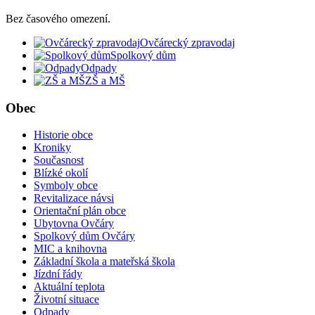
Bez časového omezení.
Ovčárecký zpravodaj
Spolkový dům
Odpady
ZŠ a MŠ
Obec
Historie obce
Kroniky
Současnost
Blízké okolí
Symboly obce
Revitalizace návsi
Orientační plán obce
Ubytovna Ovčáry
Spolkový dům Ovčáry
MIC a knihovna
Základní škola a mateřská škola
Jízdní řády
Aktuální teplota
Životní situace
Odpady