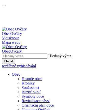
Obec
Ovčáry
Vytisknout
Mapa webu
Obec
Ovčáry
Hledaný výraz
Hledat
rozšířené vyhledávání
Obec
Historie obce
Kroniky
Současnost
Blízké okolí
Symboly obce
Revitalizace návsi
Orientační plán obce
Ubytovna Ovčáry