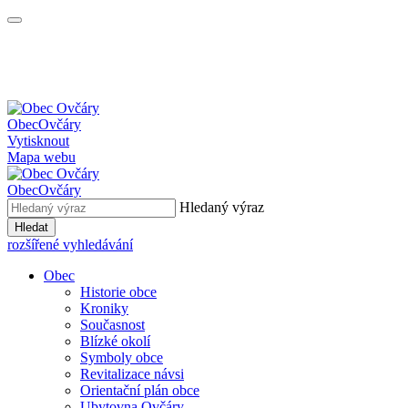
Obec
Ovčáry
Vytisknout
Mapa webu
Obec
Ovčáry
Hledaný výraz
Hledat
rozšířené vyhledávání
Obec
Historie obce
Kroniky
Současnost
Blízké okolí
Symboly obce
Revitalizace návsi
Orientační plán obce
Ubytovna Ovčáry