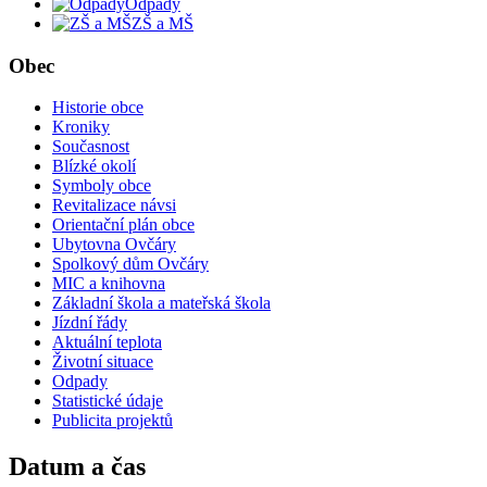
Odpady
ZŠ a MŠ
Obec
Historie obce
Kroniky
Současnost
Blízké okolí
Symboly obce
Revitalizace návsi
Orientační plán obce
Ubytovna Ovčáry
Spolkový dům Ovčáry
MIC a knihovna
Základní škola a mateřská škola
Jízdní řády
Aktuální teplota
Životní situace
Odpady
Statistické údaje
Publicita projektů
Datum a čas