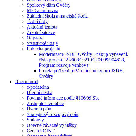
Spolkový dům Ovčáry
MIC a knihovna
Základní škola a mateřská škola
Jízdní řády
Aktuální teplota
Životní situace
Odpady
Statistické údaje
Publicita projektů
Modernizace JSDH Ovčáry - nákup vybavení,
číslo projektu 22⁄008⁄19210⁄120⁄099⁄004628,
Program rozvoje venkova
Projekt pořízení požární techniky pro JSDH
Ovčáry
Obecní úřad
e-podatelna
Úřední deska
Povinné informace podle §106⁄99 Sb.
Zastupitelstvo obce
Územní plán
Strategický rozvojový plán
Smlouvy
Obecně závazné vyhlášky
Czech POINT