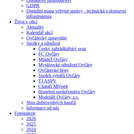
Odpadové hospodářství
GDPR
Digitální mapa veřejné správy - technická a dopravní
infrastruktura
Život v obci
Aktuality
Kalendář akcí
Ovčárecký zpravodaj
Spolky a sdružení
Český zahrádkářský svaz
FC Ovčáry
Mládež Ovčáry
Myslivecké sdružení Ovčáry
Ovčárecké ženy
Spolek rybářů Ovčáry
TJ ASPV
Chataři Mlýnek
Honební společenstvo Ovčáry
Modeláři Ovčáry, z.s.
Sbor dobrovolných hasičů
Informace od nás
Fotogalerie
2026
2025
2024