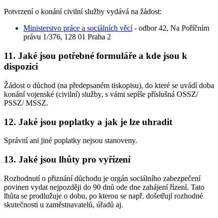
Potvrzení o konání civilní služby vydává na žádost:
Ministerstvo práce a sociálních věcí
- odbor 42, Na Poříčním
právu 1/376, 128 01 Praha 2
11. Jaké jsou potřebné formuláře a kde jsou k
dispozici
Žádost o důchod (na předepsaném tiskopisu), do které se uvádí doba
konání vojenské (civilní) služby, s vámi sepíše příslušná OSSZ/
PSSZ/ MSSZ.
12. Jaké jsou poplatky a jak je lze uhradit
Správní ani jiné poplatky nejsou stanoveny.
13. Jaké jsou lhůty pro vyřízení
Rozhodnutí o přiznání důchodu je orgán sociálního zabezpečení
povinen vydat nejpozději do 90 dnů ode dne zahájení řízení. Tato
lhůta se prodlužuje o dobu, po kterou se např. došetřují rozhodné
skutečnosti u zaměstnavatelů, úřadů aj.