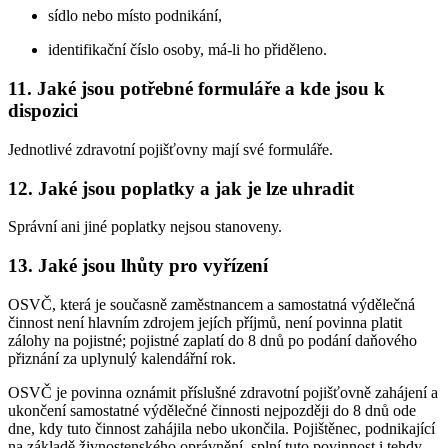
sídlo nebo místo podnikání,
identifikační číslo osoby, má-li ho přiděleno.
11. Jaké jsou potřebné formuláře a kde jsou k
dispozici
Jednotlivé zdravotní pojišťovny mají své formuláře.
12. Jaké jsou poplatky a jak je lze uhradit
Správní ani jiné poplatky nejsou stanoveny.
13. Jaké jsou lhůty pro vyřízení
OSVČ, která je současně zaměstnancem a samostatná výdělečná
činnost není hlavním zdrojem jejích příjmů, není povinna platit
zálohy na pojistné; pojistné zaplatí do 8 dnů po podání daňového
přiznání za uplynulý kalendářní rok.
OSVČ je povinna oznámit příslušné zdravotní pojišťovně zahájení a
ukončení samostatné výdělečné činnosti nejpozději do 8 dnů ode
dne, kdy tuto činnost zahájila nebo ukončila. Pojištěnec, podnikající
na základě živnostenského oprávnění, splní tuto povinnost i tehdy,