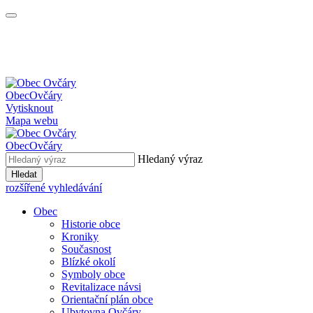
Obec
Ovčáry
Vytisknout
Mapa webu
Obec
Ovčáry
Hledaný výraz
Hledat
rozšířené vyhledávání
Obec
Historie obce
Kroniky
Současnost
Blízké okolí
Symboly obce
Revitalizace návsi
Orientační plán obce
Ubytovna Ovčáry