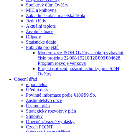
Spolkový dům Ovčáry
MIC a knihovna
Základní škola a mateřská škola
Jízdní řády
Aktuální teplota
Životní situace
Odpady
Statistické údaje
Publicita projektů
Modernizace JSDH Ovčáry - nákup vybavení,
číslo projektu 22⁄008⁄19210⁄120⁄099⁄004628,
Program rozvoje venkova
Projekt pořízení požární techniky pro JSDH
Ovčáry
Obecní úřad
e-podatelna
Úřední deska
Povinné informace podle §106⁄99 Sb.
Zastupitelstvo obce
Územní plán
Strategický rozvojový plán
Smlouvy
Obecně závazné vyhlášky
Czech POINT