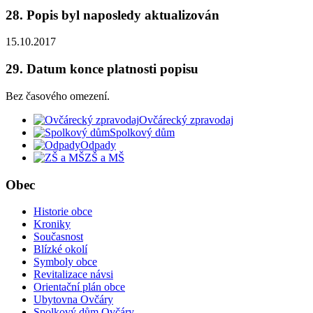
28. Popis byl naposledy aktualizován
15.10.2017
29. Datum konce platnosti popisu
Bez časového omezení.
Ovčárecký zpravodaj
Spolkový dům
Odpady
ZŠ a MŠ
Obec
Historie obce
Kroniky
Současnost
Blízké okolí
Symboly obce
Revitalizace návsi
Orientační plán obce
Ubytovna Ovčáry
Spolkový dům Ovčáry