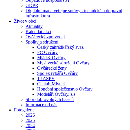
Odpadové hospodářství
GDPR
Digitální mapa veřejné správy - technická a dopravní
infrastruktura
Život v obci
Aktuality
Kalendář akcí
Ovčárecký zpravodaj
Spolky a sdružení
Český zahrádkářský svaz
FC Ovčáry
Mládež Ovčáry
Myslivecké sdružení Ovčáry
Ovčárecké ženy
Spolek rybářů Ovčáry
TJ ASPV
Chataři Mlýnek
Honební společenstvo Ovčáry
Modeláři Ovčáry, z.s.
Sbor dobrovolných hasičů
Informace od nás
Fotogalerie
2026
2025
2024