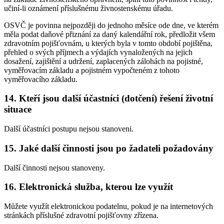
učiní-li oznámení příslušnému živnostenskému úřadu.
OSVČ je povinna nejpozději do jednoho měsíce ode dne, ve kterém
měla podat daňové přiznání za daný kalendářní rok, předložit všem
zdravotním pojišťovnám, u kterých byla v tomto období pojištěna,
přehled o svých příjmech a výdajích vynaložených na jejich
dosažení, zajištění a udržení, zaplacených zálohách na pojistné,
vyměřovacím základu a pojistném vypočteném z tohoto
vyměřovacího základu.
14. Kteří jsou další účastníci (dotčení) řešení životní
situace
Další účastníci postupu nejsou stanoveni.
15. Jaké další činnosti jsou po žadateli požadovány
Další činnosti nejsou stanoveny.
16. Elektronická služba, kterou lze využít
Můžete využít elektronickou podatelnu, pokud je na internetových
stránkách příslušné zdravotní pojišťovny zřízena.