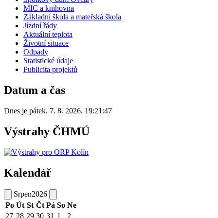
MIC a knihovna
Základní škola a mateřská škola
Jízdní řády
Aktuální teplota
Životní situace
Odpady
Statistické údaje
Publicita projektů
Datum a čas
Dnes je
pátek
,
7. 8. 2026
,
19:21:47
Výstrahy ČHMÚ
Kalendář
Srpen
2026
Po
Út
St
Čt
Pá
So
Ne
27
28
29
30
31
1
2