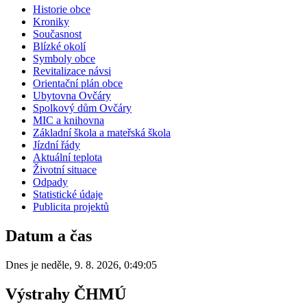
Historie obce
Kroniky
Současnost
Blízké okolí
Symboly obce
Revitalizace návsi
Orientační plán obce
Ubytovna Ovčáry
Spolkový dům Ovčáry
MIC a knihovna
Základní škola a mateřská škola
Jízdní řády
Aktuální teplota
Životní situace
Odpady
Statistické údaje
Publicita projektů
Datum a čas
Dnes je
neděle
,
9. 8. 2026
,
0:49:05
Výstrahy ČHMÚ