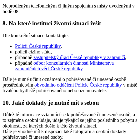
Neprodleným telefonickým či jiným spojením s místy uvedenými v
bodě 08.
8. Na které instituci životní situaci řešit
Dle konkrétní situace kontaktujte:
Policii České republiky
,
policii cizího státu,
případně
zastupitelský úřad České republiky v zahraničí
,
případně
odbor konzulárních činností Ministerstva
zahraničních věcí České republiky
.
Dále
je nutné
učinit oznámení o pohřešované či unesené osobě
prostřednictvím
obvodního oddělení Policie České republiky
v místě
trvalého bydliště pohřešovaného nebo oznamovatele.
10. Jaké doklady je nutné mít s sebou
Důležité informace vztahující se k pohřešované či unesené osobě, a
to zejména osobní údaje, údaje týkající se jejího posledního pobytu a
okolností, za kterých došlo k této životní situaci.
Dále je vhodné mít k dispozici také fotografii a osobní doklady
pohřešované či unesené osoby.