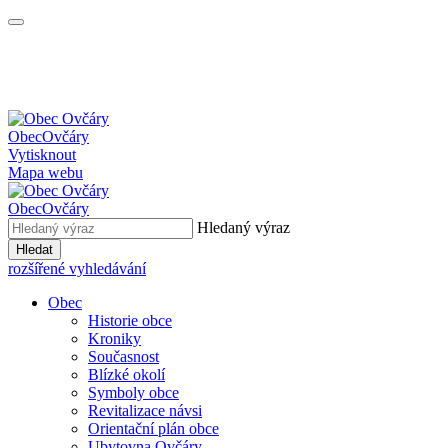
Obec
Ovčáry
Vytisknout
Mapa webu
Obec
Ovčáry
Hledaný výraz
Hledat
rozšířené vyhledávání
Obec
Historie obce
Kroniky
Současnost
Blízké okolí
Symboly obce
Revitalizace návsi
Orientační plán obce
Ubytovna Ovčáry