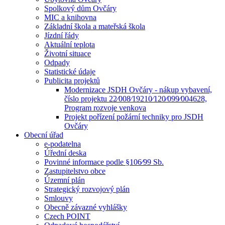
Spolkový dům Ovčáry
MIC a knihovna
Základní škola a mateřská škola
Jízdní řády
Aktuální teplota
Životní situace
Odpady
Statistické údaje
Publicita projektů
Modernizace JSDH Ovčáry - nákup vybavení,
číslo projektu 22⁄008⁄19210⁄120⁄099⁄004628,
Program rozvoje venkova
Projekt pořízení požární techniky pro JSDH
Ovčáry
Obecní úřad
e-podatelna
Úřední deska
Povinné informace podle §106⁄99 Sb.
Zastupitelstvo obce
Územní plán
Strategický rozvojový plán
Smlouvy
Obecně závazné vyhlášky
Czech POINT