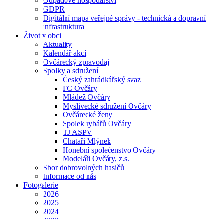
Odpadové hospodářství
GDPR
Digitální mapa veřejné správy - technická a dopravní
infrastruktura
Život v obci
Aktuality
Kalendář akcí
Ovčárecký zpravodaj
Spolky a sdružení
Český zahrádkářský svaz
FC Ovčáry
Mládež Ovčáry
Myslivecké sdružení Ovčáry
Ovčárecké ženy
Spolek rybářů Ovčáry
TJ ASPV
Chataři Mlýnek
Honební společenstvo Ovčáry
Modeláři Ovčáry, z.s.
Sbor dobrovolných hasičů
Informace od nás
Fotogalerie
2026
2025
2024