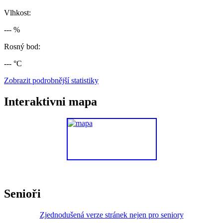
Vlhkost:
--- %
Rosný bod:
--- °C
Zobrazit podrobnější statistiky
Interaktivni mapa
Senioři
Zjednodušená verze stránek nejen pro seniory