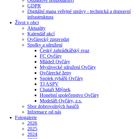
Odpadové hospodářství
GDPR
Digitální mapa veřejné správy - technická a dopravní
infrastruktura
Život v obci
Aktuality
Kalendář akcí
Ovčárecký zpravodaj
Spolky a sdružení
Český zahrádkářský svaz
FC Ovčáry
Mládež Ovčáry
Myslivecké sdružení Ovčáry
Ovčárecké ženy
Spolek rybářů Ovčáry
TJ ASPV
Chataři Mlýnek
Honební společenstvo Ovčáry
Modeláři Ovčáry, z.s.
Sbor dobrovolných hasičů
Informace od nás
Fotogalerie
2026
2025
2024