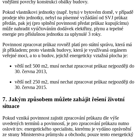
vnějšími povrchy konstrukcí obálky budovy.
Pokud vlastníkovi jednotky (např. bytu) v bytovém domě, v případě
prodeje této jednotky, nebyl na písemné vyžádání od SVJ průkaz
předán, pak jej (pro splnění povinnosti předat průkaz kupujícímu)
může nahradit vyúčtováním dodávek elektřiny, plynu a tepelné
energie pro příslušnou jednotku za uplynulé 3 roky.
Povinnost zpracovat průkaz rovněž platí pro státní správu, která má
jít příkladem; proto vlastník budovy, která je využívaná orgánem
veřejné moci, a to u budov, jejichž energeticky vztažná plocha je:
větší než 500 m2, musí nechat zpracovat průkaz nejpozději do
30. června 2013,
větší než 250 m2, musí nechat zpracovat průkaz nejpozději do
30. června 2015.
7. Jakým způsobem můžete zahájit řešení životní
situace
Pokud vzniká povinnost zajistit zpracování průkazu dle výše
uvedených termínů a povinností, je pro zpracování průkazu nutno
oslovit tzv. energetického specialistu, kterému je vydáno oprávnění
ze strany Ministerstva průmyslu a obchodu; pouze tento energetický