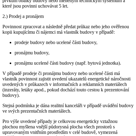
prvkům obálky budovy nebo měněným technickým systémům a
které jsou povinni uchovávat 5 let.
2.) Prodej a pronájem
Povinnost zpracovat a následně předat průkaz nebo jeho ověřenou
kopii kupujícímu či nájemci má vlastník budovy v případě:
prodeje budovy nebo ucelené části budovy,
pronájmu budovy,
pronájmu ucelené části budovy (např. bytová jednotka).
V případě prodeje či pronájmu budovy nebo ucelené části má
vlastník povinnost zajistit uvedení ukazatelů energetické náročnosti
uvedených v průkazech v informačních a reklamních materiálech
(inzeráty, letáky apod., pokud dochází touto cestou k prezentování
budovy).
Stejná podmínka je dána realitní kanceláři v případě uvádění budovy
ve svých prezentačních materiálech.
Pro výše uvedené případy je celkovou energeticky vztažnou
plochou myšlena vnější půdorysná plocha všech prostorů s
upravovaným vnitřním prostředím v celé budově, vymezená