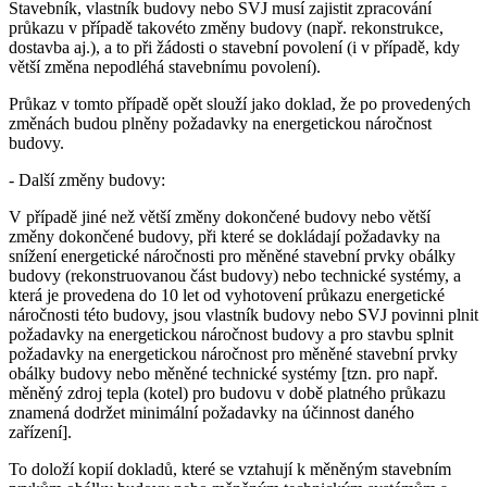
Stavebník, vlastník budovy nebo SVJ musí zajistit zpracování
průkazu v případě takovéto změny budovy (např. rekonstrukce,
dostavba aj.), a to při žádosti o stavební povolení (i v případě, kdy
větší změna nepodléhá stavebnímu povolení).
Průkaz v tomto případě opět slouží jako doklad, že po provedených
změnách budou plněny požadavky na energetickou náročnost
budovy.
- Další změny budovy:
V případě jiné než větší změny dokončené budovy nebo větší
změny dokončené budovy, při které se dokládají požadavky na
snížení energetické náročnosti pro měněné stavební prvky obálky
budovy (rekonstruovanou část budovy) nebo technické systémy, a
která je provedena do 10 let od vyhotovení průkazu energetické
náročnosti této budovy, jsou vlastník budovy nebo SVJ povinni plnit
požadavky na energetickou náročnost budovy a pro stavbu splnit
požadavky na energetickou náročnost pro měněné stavební prvky
obálky budovy nebo měněné technické systémy [tzn. pro např.
měněný zdroj tepla (kotel) pro budovu v době platného průkazu
znamená dodržet minimální požadavky na účinnost daného
zařízení].
To doloží kopií dokladů, které se vztahují k měněným stavebním