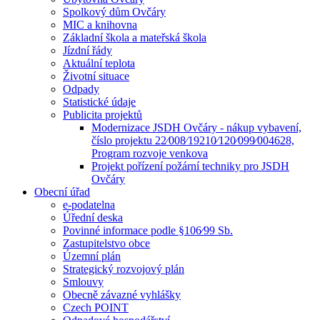
Spolkový dům Ovčáry
MIC a knihovna
Základní škola a mateřská škola
Jízdní řády
Aktuální teplota
Životní situace
Odpady
Statistické údaje
Publicita projektů
Modernizace JSDH Ovčáry - nákup vybavení,
číslo projektu 22⁄008⁄19210⁄120⁄099⁄004628,
Program rozvoje venkova
Projekt pořízení požární techniky pro JSDH
Ovčáry
Obecní úřad
e-podatelna
Úřední deska
Povinné informace podle §106⁄99 Sb.
Zastupitelstvo obce
Územní plán
Strategický rozvojový plán
Smlouvy
Obecně závazné vyhlášky
Czech POINT