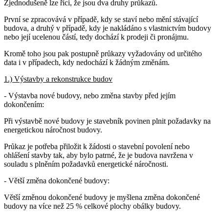
Zjednodušeně lze říci, že jsou dva druhy průkazů.
První se zpracovává v případě, kdy se staví nebo mění stávající
budova, a druhý v případě, kdy je nakládáno s vlastnictvím budovy
nebo její ucelenou částí, tedy dochází k prodeji či pronájmu.
Kromě toho jsou pak postupně průkazy vyžadovány od určitého
data i v případech, kdy nedochází k žádným změnám.
1.) Výstavby a rekonstrukce budov
- Výstavba nové budovy, nebo změna stavby před jejím
dokončením:
Při výstavbě nové budovy je stavebník povinen plnit požadavky na
energetickou náročnost budovy.
Průkaz je potřeba přiložit k žádosti o stavební povolení nebo
ohlášení stavby tak, aby bylo patrné, že je budova navržena v
souladu s plněním požadavků energetické náročnosti.
- Větší změna dokončené budovy:
Větší změnou dokončené budovy je myšlena změna dokončené
budovy na více než 25 % celkové plochy obálky budovy.