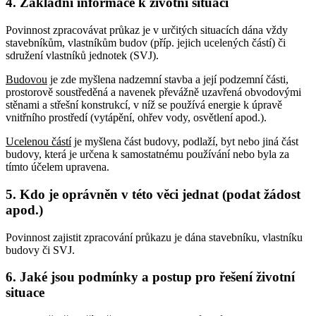
4. Základní informace k životní situaci
Povinnost zpracovávat průkaz je v určitých situacích dána vždy
stavebníkům, vlastníkům budov (příp. jejich ucelených částí) či
sdružení vlastníků jednotek (SVJ).
Budovou
je zde myšlena nadzemní stavba a její podzemní části,
prostorově soustředěná a navenek převážně uzavřená obvodovými
stěnami a střešní konstrukcí, v níž se používá energie k úpravě
vnitřního prostředí (vytápění, ohřev vody, osvětlení apod.).
Ucelenou částí
je myšlena část budovy, podlaží, byt nebo jiná část
budovy, která je určena k samostatnému používání nebo byla za
tímto účelem upravena.
5. Kdo je oprávněn v této věci jednat (podat žádost
apod.)
Povinnost zajistit zpracování průkazu je dána stavebníku, vlastníku
budovy či SVJ.
6. Jaké jsou podmínky a postup pro řešení životní
situace