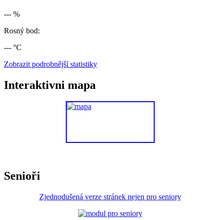
--- %
Rosný bod:
--- °C
Zobrazit podrobnější statistiky
Interaktivni mapa
Senioři
Zjednodušená verze stránek nejen pro seniory