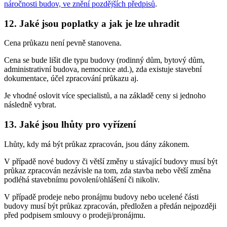
náročnosti budov, ve znění pozdějších předpisů
.
12. Jaké jsou poplatky a jak je lze uhradit
Cena průkazu není pevně stanovena.
Cena se bude lišit dle typu budovy (rodinný dům, bytový dům,
administrativní budova, nemocnice atd.), zda existuje stavební
dokumentace, účel zpracování průkazu aj.
Je vhodné oslovit více specialistů, a na základě ceny si jednoho
následně vybrat.
13. Jaké jsou lhůty pro vyřízení
Lhůty, kdy má být průkaz zpracován, jsou dány zákonem.
V případě nové budovy či větší změny u stávající budovy musí být
průkaz zpracován nezávisle na tom, zda stavba nebo větší změna
podléhá stavebnímu povolení/ohlášení či nikoliv.
V případě prodeje nebo pronájmu budovy nebo ucelené části
budovy musí být průkaz zpracován, předložen a předán nejpozději
před podpisem smlouvy o prodeji/pronájmu.