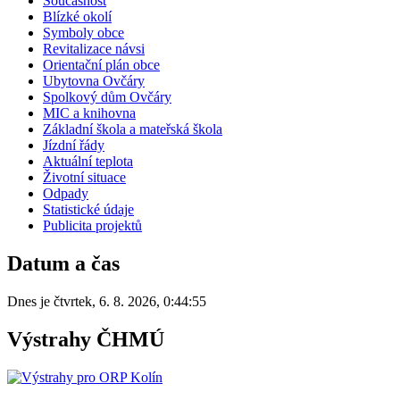
Současnost
Blízké okolí
Symboly obce
Revitalizace návsi
Orientační plán obce
Ubytovna Ovčáry
Spolkový dům Ovčáry
MIC a knihovna
Základní škola a mateřská škola
Jízdní řády
Aktuální teplota
Životní situace
Odpady
Statistické údaje
Publicita projektů
Datum a čas
Dnes je
čtvrtek
,
6. 8. 2026
,
0:44:55
Výstrahy ČHMÚ