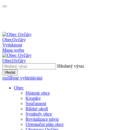
Obec
Ovčáry
Vytisknout
Mapa webu
Obec
Ovčáry
Hledaný výraz
Hledat
rozšířené vyhledávání
Obec
Historie obce
Kroniky
Současnost
Blízké okolí
Symboly obce
Revitalizace návsi
Orientační plán obce
Ubytovna Ovčáry