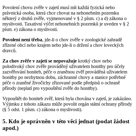
Povolení chovu zvěře v zajetí musí mít každá fyzická nebo
právnická osoba, která chce chovat na nehonebním pozemku
některý z druhů zvěře, vyjmenované v § 2 písm. c) a d) zákona o
myslivosti. Taxativní výčet nehonebních pozemků je uveden v § 2
písm. e) zákona o myslivosti.
Povolení není třeba
, jde-li o chov zvěře v zoologické zahradě
zřízené obcí nebo krajem nebo jde-li o držení a chov loveckých
dravců.
Za chov zvěře v zajetí se nepovažuje
krotký chov nebo
polodivoký chov zvěře prováděný uživatelem honitby pro účely
zazvěřování honiteb, péče o zraněnou zvěř prováděná uživatelem
honitby po nezbytnou dobu, záchranné chovy a stanice potřebné
péče o zraněné živočichy zřizované podle předpisů o ochraně
přírody (neplatí pro vypouštění zvěře do honitby).
Vypouštět do honiteb zvěř, která byla chována v zajetí, je zakázáno.
Výjimku z tohoto zákazu může povolit orgán státní ochrany přírody
(§ 5 odst. 1 písm. c) zákona o myslivosti).
5. Kdo je oprávněn v této věci jednat (podat žádost
apod.)