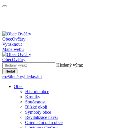
Obec
Ovčáry
Vytisknout
Mapa webu
Obec
Ovčáry
Hledaný výraz
Hledat
rozšířené vyhledávání
Obec
Historie obce
Kroniky
Současnost
Blízké okolí
Symboly obce
Revitalizace návsi
Orientační plán obce
Ubytovna Ovčáry