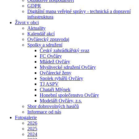
Odpadové hospodářství
GDPR
Digitální mapa veřejné správy - technická a dopravní
infrastruktura
Život v obci
Aktuality
Kalendář akcí
Ovčárecký zpravodaj
Spolky a sdružení
Český zahrádkářský svaz
FC Ovčáry
Mládež Ovčáry
Myslivecké sdružení Ovčáry
Ovčárecké ženy
Spolek rybářů Ovčáry
TJ ASPV
Chataři Mlýnek
Honební společenstvo Ovčáry
Modeláři Ovčáry, z.s.
Sbor dobrovolných hasičů
Informace od nás
Fotogalerie
2026
2025
2024