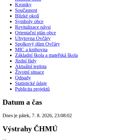
Kroniky
Současnost
Blízké okolí
Symboly obce
Revitalizace návsi
Orientační plán obce
Ubytovna Ovčáry
Spolkový dům Ovčáry
MIC a knihovna
Základní škola a mateřská škola
Jízdní řády
Aktuální teplota
Životní situace
Odpady
Statistické údaje
Publicita projektů
Datum a čas
Dnes je
pátek
,
7. 8. 2026
,
23:08:02
Výstrahy ČHMÚ