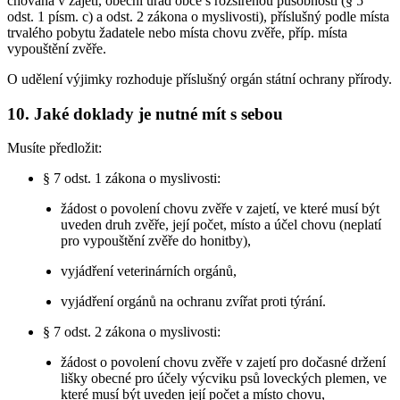
chována v zajetí, obecní úřad obce s rozšířenou působností (§ 5
odst. 1 písm. c) a odst. 2 zákona o myslivosti), příslušný podle místa
trvalého pobytu žadatele nebo místa chovu zvěře, příp. místa
vypouštění zvěře.
O udělení výjimky rozhoduje příslušný orgán státní ochrany přírody.
10. Jaké doklady je nutné mít s sebou
Musíte předložit:
§ 7 odst. 1 zákona o myslivosti:
žádost o povolení chovu zvěře v zajetí, ve které musí být
uveden druh zvěře, její počet, místo a účel chovu (neplatí
pro vypouštění zvěře do honitby),
vyjádření veterinárních orgánů,
vyjádření orgánů na ochranu zvířat proti týrání.
§ 7 odst. 2 zákona o myslivosti:
žádost o povolení chovu zvěře v zajetí pro dočasné držení
lišky obecné pro účely výcviku psů loveckých plemen, ve
které musí být uveden její počet a místo chovu,