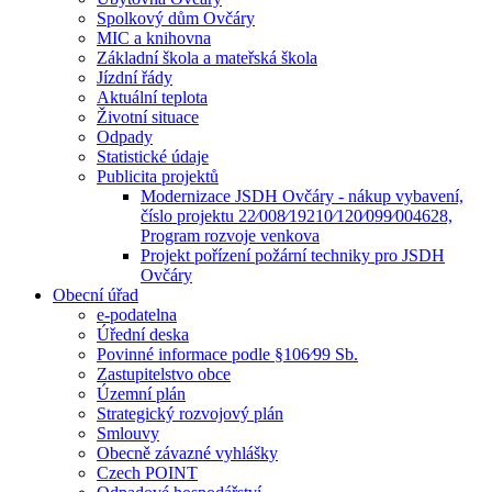
Spolkový dům Ovčáry
MIC a knihovna
Základní škola a mateřská škola
Jízdní řády
Aktuální teplota
Životní situace
Odpady
Statistické údaje
Publicita projektů
Modernizace JSDH Ovčáry - nákup vybavení,
číslo projektu 22⁄008⁄19210⁄120⁄099⁄004628,
Program rozvoje venkova
Projekt pořízení požární techniky pro JSDH
Ovčáry
Obecní úřad
e-podatelna
Úřední deska
Povinné informace podle §106⁄99 Sb.
Zastupitelstvo obce
Územní plán
Strategický rozvojový plán
Smlouvy
Obecně závazné vyhlášky
Czech POINT