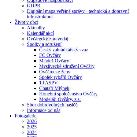
Odpadové hospodářství
GDPR
Digitální mapa veřejné správy - technická a dopravní
infrastruktura
Život v obci
Aktuality
Kalendář akcí
Ovčárecký zpravodaj
Spolky a sdružení
Český zahrádkářský svaz
FC Ovčáry
Mládež Ovčáry
Myslivecké sdružení Ovčáry
Ovčárecké ženy
Spolek rybářů Ovčáry
TJ ASPV
Chataři Mlýnek
Honební společenstvo Ovčáry
Modeláři Ovčáry, z.s.
Sbor dobrovolných hasičů
Informace od nás
Fotogalerie
2026
2025
2024