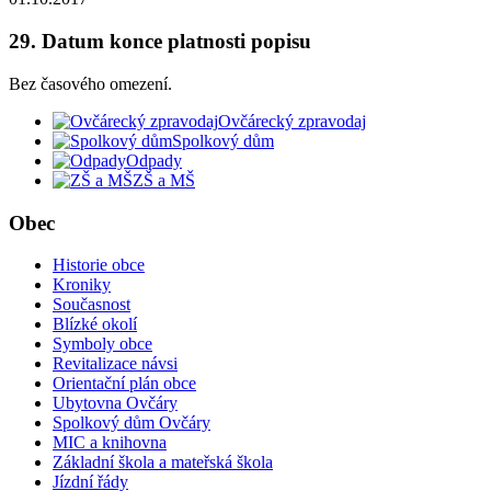
29. Datum konce platnosti popisu
Bez časového omezení.
Ovčárecký zpravodaj
Spolkový dům
Odpady
ZŠ a MŠ
Obec
Historie obce
Kroniky
Současnost
Blízké okolí
Symboly obce
Revitalizace návsi
Orientační plán obce
Ubytovna Ovčáry
Spolkový dům Ovčáry
MIC a knihovna
Základní škola a mateřská škola
Jízdní řády