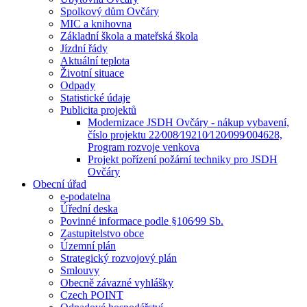
Spolkový dům Ovčáry
MIC a knihovna
Základní škola a mateřská škola
Jízdní řády
Aktuální teplota
Životní situace
Odpady
Statistické údaje
Publicita projektů
Modernizace JSDH Ovčáry - nákup vybavení,
číslo projektu 22⁄008⁄19210⁄120⁄099⁄004628,
Program rozvoje venkova
Projekt pořízení požární techniky pro JSDH
Ovčáry
Obecní úřad
e-podatelna
Úřední deska
Povinné informace podle §106⁄99 Sb.
Zastupitelstvo obce
Územní plán
Strategický rozvojový plán
Smlouvy
Obecně závazné vyhlášky
Czech POINT