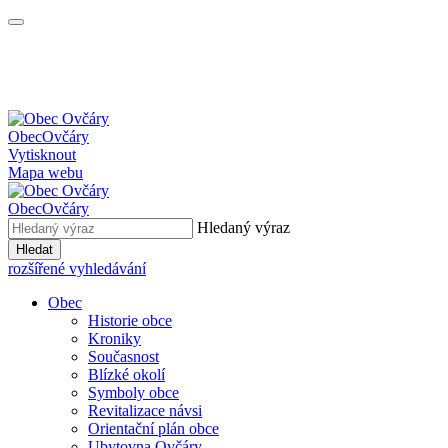
Obec
Ovčáry
Vytisknout
Mapa webu
Obec
Ovčáry
Hledaný výraz
Hledat
rozšířené vyhledávání
Obec
Historie obce
Kroniky
Současnost
Blízké okolí
Symboly obce
Revitalizace návsi
Orientační plán obce
Ubytovna Ovčáry