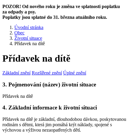
POZOR! Od nového roku je změna ve splatnosti poplatku
za odpady a psy.
Poplatky jsou splatné do 31. března atuálního roku.
Úvodní stránka
Obec
Životní situace
Přídavek na dítě
Přídavek na dítě
Základní znění
Rozšířené znění
Úplné znění
3. Pojmenování (název) životní situace
Přídavek na dítě
4. Základní informace k životní situaci
Přídavek na dítě je základní, dlouhodobou dávkou, poskytovanou
rodinám s dětmi, která jim pomáhá krýt náklady, spojené s
výchovou a výživou nezaopatřených dětí.