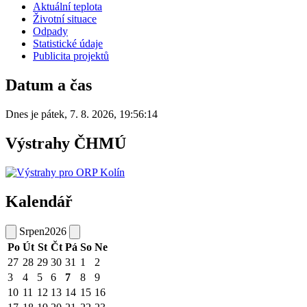
Aktuální teplota
Životní situace
Odpady
Statistické údaje
Publicita projektů
Datum a čas
Dnes je
pátek
,
7. 8. 2026
,
19:56:14
Výstrahy ČHMÚ
Kalendář
Srpen
2026
Po
Út
St
Čt
Pá
So
Ne
27
28
29
30
31
1
2
3
4
5
6
7
8
9
10
11
12
13
14
15
16