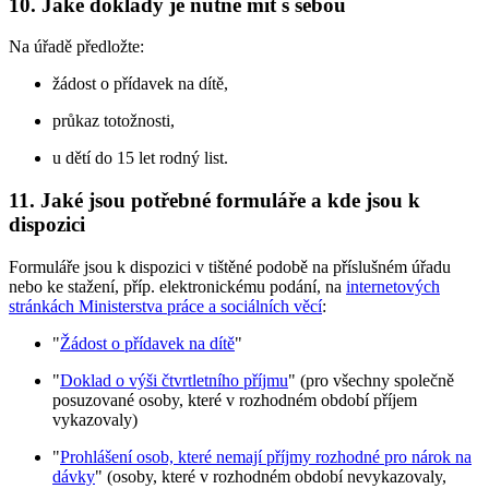
10. Jaké doklady je nutné mít s sebou
Na úřadě předložte:
žádost o přídavek na dítě,
průkaz totožnosti,
u dětí do 15 let rodný list.
11. Jaké jsou potřebné formuláře a kde jsou k
dispozici
Formuláře jsou k dispozici v tištěné podobě na příslušném úřadu
nebo ke stažení, příp. elektronickému podání, na
internetových
stránkách Ministerstva práce a sociálních věcí
:
"
Žádost o přídavek na dítě
"
"
Doklad o výši čtvrtletního příjmu
" (pro všechny společně
posuzované osoby, které v rozhodném období příjem
vykazovaly)
"
Prohlášení osob, které nemají příjmy rozhodné pro nárok na
dávky
" (osoby, které v rozhodném období nevykazovaly,