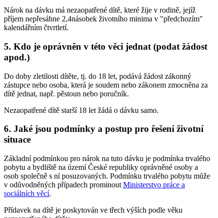
Nárok na dávku má nezaopatřené dítě, které žije v rodině, jejíž
příjem nepřesáhne 2,4násobek životního minima v "předchozím"
kalendářním čtvrtletí.
5. Kdo je oprávněn v této věci jednat (podat žádost
apod.)
Do doby zletilosti dítěte, tj. do 18 let, podává žádost zákonný
zástupce nebo osoba, která je soudem nebo zákonem zmocněna za
dítě jednat, např. pěstoun nebo poručník.
Nezaopatřené dítě starší 18 let žádá o dávku samo.
6. Jaké jsou podmínky a postup pro řešení životní
situace
Základní podmínkou pro nárok na tuto dávku je podmínka trvalého
pobytu a bydliště na území České republiky oprávněné osoby a
osob společně s ní posuzovaných. Podmínku trvalého pobytu může
v odůvodněných případech prominout
Ministerstvo práce a
sociálních věcí
.
Přídavek na dítě je poskytován ve třech výších podle věku