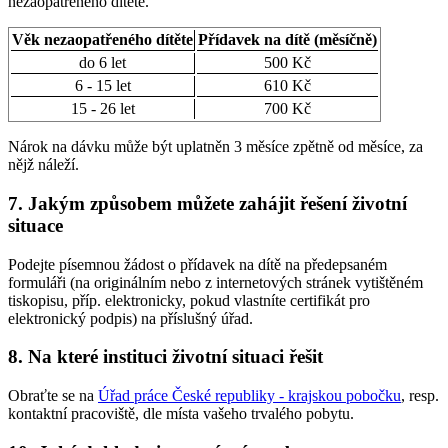
nezaopatřeného dítěte.
Věk nezaopatřeného dítěte
Přídavek na dítě (měsíčně)
do 6 let
500 Kč
6 - 15 let
610 Kč
15 - 26 let
700 Kč
Nárok na dávku může být uplatněn 3 měsíce zpětně od měsíce, za
nějž náleží.
7. Jakým způsobem můžete zahájit řešení životní
situace
Podejte písemnou žádost o přídavek na dítě na předepsaném
formuláři (na originálním nebo z internetových stránek vytištěném
tiskopisu, příp. elektronicky, pokud vlastníte certifikát pro
elektronický podpis) na příslušný úřad.
8. Na které instituci životní situaci řešit
Obraťte se na
Úřad práce České republiky - krajskou pobočku
, resp.
kontaktní pracoviště, dle místa vašeho trvalého pobytu.