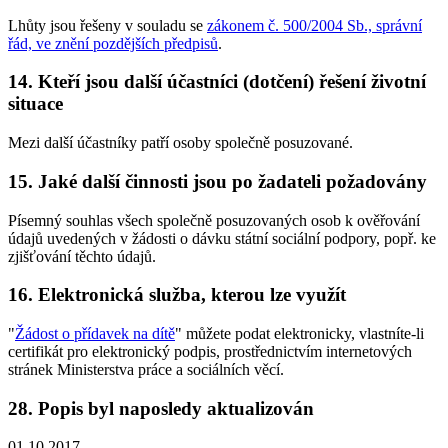
Lhůty jsou řešeny v souladu se
zákonem č. 500/2004 Sb., správní
řád, ve znění pozdějších předpisů
.
14. Kteří jsou další účastníci (dotčení) řešení životní
situace
Mezi další účastníky patří osoby společně posuzované.
15. Jaké další činnosti jsou po žadateli požadovány
Písemný souhlas všech společně posuzovaných osob k ověřování
údajů uvedených v žádosti o dávku státní sociální podpory, popř. ke
zjišťování těchto údajů.
16. Elektronická služba, kterou lze využít
"
Žádost o přídavek na dítě
" můžete podat elektronicky, vlastníte-li
certifikát pro elektronický podpis, prostřednictvím internetových
stránek Ministerstva práce a sociálních věcí.
28. Popis byl naposledy aktualizován
01.10.2017