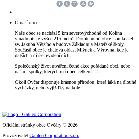
O naší obci
Naše obec se nachází 5 km severovýchodně od Kolína
v nadmořské výšce 215 metrů. Dominantou obce jsou kostel
sv. Jakuba Většího a budova Základní a Mateřské školy.
Součástí obce je chatová oblast Mlýnek a Výrovna, kde je
dalších 57 čísel evidenčních.
Společenský život utváření četné akce pořádané obcí, nebo
našimi spolky, kterých má obec celkem 12.
Okolí Ovčár disponuje krásnou přírodou, která láká na dlouhé
vycházky, nebo vyjížďky na kole.
Oficiální stránky obce Ovčáry © 2026
Provozovatel
Galileo Corporation s.r.o.