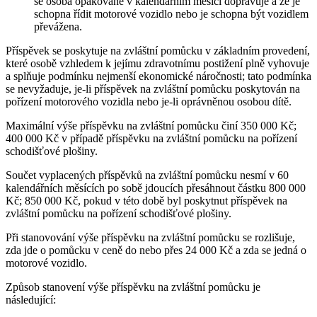
se osoba opakovaně v kalendářním měsíci dopravuje a že je
schopna řídit motorové vozidlo nebo je schopna být vozidlem
převážena.
Příspěvek se poskytuje na zvláštní pomůcku v základním provedení,
které osobě vzhledem k jejímu zdravotnímu postižení plně vyhovuje
a splňuje podmínku nejmenší ekonomické náročnosti; tato podmínka
se nevyžaduje, je-li příspěvek na zvláštní pomůcku poskytován na
pořízení motorového vozidla nebo je-li oprávněnou osobou dítě.
Maximální výše příspěvku na zvláštní pomůcku činí 350 000 Kč;
400 000 Kč v případě příspěvku na zvláštní pomůcku na pořízení
schodišťové plošiny.
Součet vyplacených příspěvků na zvláštní pomůcku nesmí v 60
kalendářních měsících po sobě jdoucích přesáhnout částku 800 000
Kč; 850 000 Kč, pokud v této době byl poskytnut příspěvek na
zvláštní pomůcku na pořízení schodišťové plošiny.
Při stanovování výše příspěvku na zvláštní pomůcku se rozlišuje,
zda jde o pomůcku v ceně do nebo přes 24 000 Kč a zda se jedná o
motorové vozidlo.
Způsob stanovení výše příspěvku na zvláštní pomůcku je
následující: