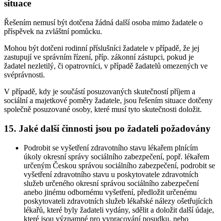
situace
Řešením nemusí být dotčena žádná další osoba mimo žadatele o
příspěvek na zvláštní pomůcku.
Mohou být dotčeni rodinní příslušníci žadatele v případě, že jej
zastupují ve správním řízení, příp. zákonní zástupci, pokud je
žadatel nezletilý, či opatrovníci, v případě žadatelů omezených ve
svéprávnosti.
V případě, kdy je součástí posuzovaných skutečností příjem a
sociální a majetkové poměry žadatele, jsou řešením situace dotčeny
společně posuzované osoby, které musí tyto skutečnosti doložit.
15. Jaké další činnosti jsou po žadateli požadovány
Podrobit se vyšetření zdravotního stavu lékařem plnícím
úkoly okresní správy sociálního zabezpečení, popř. lékařem
určeným Českou správou sociálního zabezpečení, podrobit se
vyšetření zdravotního stavu u poskytovatele zdravotních
služeb určeného okresní správou sociálního zabezpečení
anebo jinému odbornému vyšetření, předložit určenému
poskytovateli zdravotních služeb lékařské nálezy ošetřujících
lékařů, které byly žadateli vydány, sdělit a doložit další údaje,
které jsou významné pro vypracování posudku, nebo