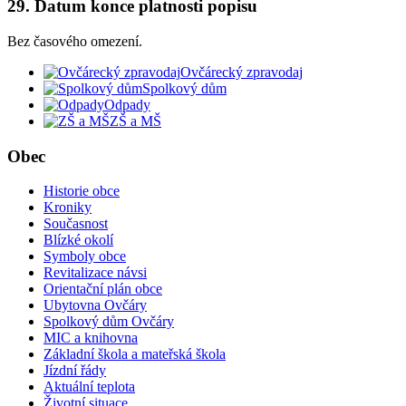
29. Datum konce platnosti popisu
Bez časového omezení.
Ovčárecký zpravodaj
Spolkový dům
Odpady
ZŠ a MŠ
Obec
Historie obce
Kroniky
Současnost
Blízké okolí
Symboly obce
Revitalizace návsi
Orientační plán obce
Ubytovna Ovčáry
Spolkový dům Ovčáry
MIC a knihovna
Základní škola a mateřská škola
Jízdní řády
Aktuální teplota
Životní situace