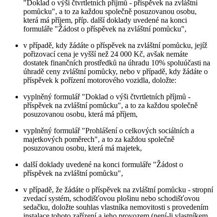
"Doklad o výši čtvrtletních příjmů - příspěvek na zvláštní
pomůcku", a to za každou společně posuzovanou osobu,
která má příjem, příp. další doklady uvedené na konci
formuláře "Žádost o příspěvek na zvláštní pomůcku",
v případě, kdy žádáte o příspěvek na zvláštní pomůcku, jejíž
pořizovací cena je vyšší než 24 000 Kč, avšak nemáte
dostatek finančních prostředků na úhradu 10% spoluúčasti na
úhradě ceny zvláštní pomůcky, nebo v případě, kdy žádáte o
příspěvek k pořízení motorového vozidla, doložte:
vyplněný formulář "Doklad o výši čtvrtletních příjmů -
příspěvek na zvláštní pomůcku", a to za každou společně
posuzovanou osobu, která má příjem,
vyplněný formulář "Prohlášení o celkových sociálních a
majetkových poměrech", a to za každou společně
posuzovanou osobu, která má majetek,
další doklady uvedené na konci formuláře "Žádost o
příspěvek na zvláštní pomůcku",
v případě, že žádáte o příspěvek na zvláštní pomůcku - stropní
zvedací systém, schodišťovou plošinu nebo schodišťovou
sedačku, doložte souhlas vlastníka nemovitosti s provedením
instalace tohoto zařízení a jeho provozem (není-li vlastníkem