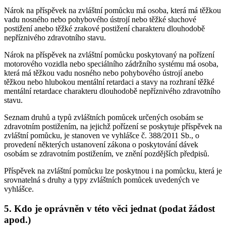
Nárok na příspěvek na zvláštní pomůcku má osoba, která má těžkou
vadu nosného nebo pohybového ústrojí nebo těžké sluchové
postižení anebo těžké zrakové postižení charakteru dlouhodobě
nepříznivého zdravotního stavu.
Nárok na příspěvek na zvláštní pomůcku poskytovaný na pořízení
motorového vozidla nebo speciálního zádržního systému má osoba,
která má těžkou vadu nosného nebo pohybového ústrojí anebo
těžkou nebo hlubokou mentální retardaci a stavy na rozhraní těžké
mentální retardace charakteru dlouhodobě nepříznivého zdravotního
stavu.
Seznam druhů a typů zvláštních pomůcek určených osobám se
zdravotním postižením, na jejichž pořízení se poskytuje příspěvek na
zvláštní pomůcku, je stanoven ve vyhlášce č. 388/2011 Sb., o
provedení některých ustanovení zákona o poskytování dávek
osobám se zdravotním postižením, ve znění pozdějších předpisů.
Příspěvek na zvláštní pomůcku lze poskytnou i na pomůcku, která je
srovnatelná s druhy a typy zvláštních pomůcek uvedených ve
vyhlášce.
5. Kdo je oprávněn v této věci jednat (podat žádost
apod.)