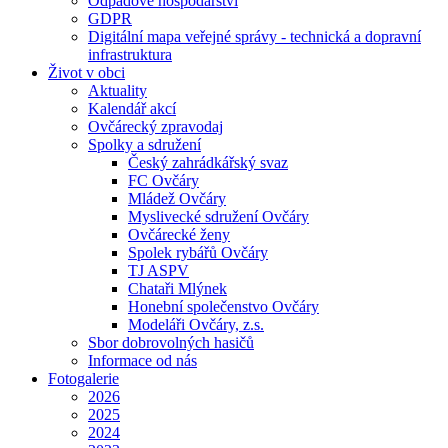
Odpadové hospodářství
GDPR
Digitální mapa veřejné správy - technická a dopravní
infrastruktura
Život v obci
Aktuality
Kalendář akcí
Ovčárecký zpravodaj
Spolky a sdružení
Český zahrádkářský svaz
FC Ovčáry
Mládež Ovčáry
Myslivecké sdružení Ovčáry
Ovčárecké ženy
Spolek rybářů Ovčáry
TJ ASPV
Chataři Mlýnek
Honební společenstvo Ovčáry
Modeláři Ovčáry, z.s.
Sbor dobrovolných hasičů
Informace od nás
Fotogalerie
2026
2025
2024