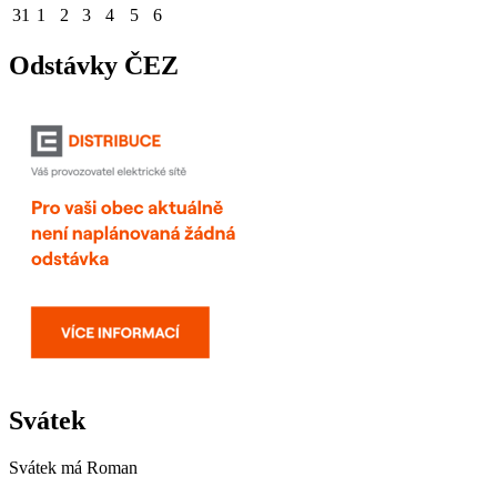
31
1
2
3
4
5
6
Odstávky ČEZ
Svátek
Svátek má
Roman