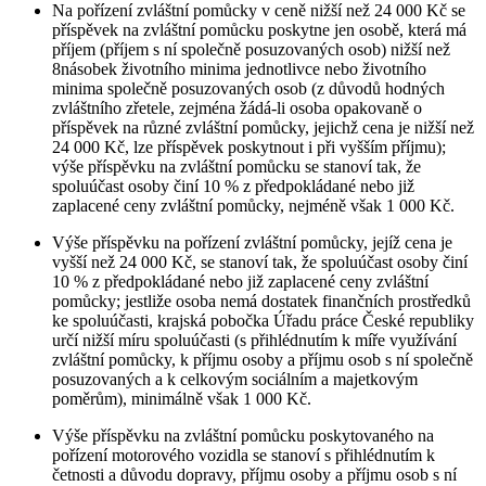
Na pořízení zvláštní pomůcky v ceně nižší než 24 000 Kč se
příspěvek na zvláštní pomůcku poskytne jen osobě, která má
příjem (příjem s ní společně posuzovaných osob) nižší než
8násobek životního minima jednotlivce nebo životního
minima společně posuzovaných osob (z důvodů hodných
zvláštního zřetele, zejména žádá-li osoba opakovaně o
příspěvek na různé zvláštní pomůcky, jejichž cena je nižší než
24 000 Kč, lze příspěvek poskytnout i při vyšším příjmu);
výše příspěvku na zvláštní pomůcku se stanoví tak, že
spoluúčast osoby činí 10 % z předpokládané nebo již
zaplacené ceny zvláštní pomůcky, nejméně však 1 000 Kč.
Výše příspěvku na pořízení zvláštní pomůcky, jejíž cena je
vyšší než 24 000 Kč, se stanoví tak, že spoluúčast osoby činí
10 % z předpokládané nebo již zaplacené ceny zvláštní
pomůcky; jestliže osoba nemá dostatek finančních prostředků
ke spoluúčasti, krajská pobočka Úřadu práce České republiky
určí nižší míru spoluúčasti (s přihlédnutím k míře využívání
zvláštní pomůcky, k příjmu osoby a příjmu osob s ní společně
posuzovaných a k celkovým sociálním a majetkovým
poměrům), minimálně však 1 000 Kč.
Výše příspěvku na zvláštní pomůcku poskytovaného na
pořízení motorového vozidla se stanoví s přihlédnutím k
četnosti a důvodu dopravy, příjmu osoby a příjmu osob s ní