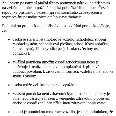
Za účelem posouzení plnění těchto podmínek nároku na příspěvek
na zvláštní pomůcku požádá krajská pobočka Úřadu práce České
republiky příslušnou okresní správu sociálního zabezpečení o
vypracování posudku zdravotního stavu žadatele.
Podmínkou pro poskytnutí příspěvku na zvláštní pomůcku dále je,
že:
osoba je starší 3 let (motorové vozidlo, schodolez, stropní
zvedací systém, schodišťová plošina, schodišťová sedačka,
úprava bytu), 15 let (vodicí pes), 1 roku (všechny ostatní
pomůcky),
zvláštní pomůcka umožní osobě sebeobsluhu nebo ji
potřebuje k realizaci pracovního uplatnění, k přípravě na
budoucí povolání, k získávání informací, vzdělávání anebo ke
styku s okolím,
osoba může zvláštní pomůcku využívat,
zvláštní pomůcka není zdravotnickým prostředkem, který je
plně nebo částečně hrazen z veřejného zdravotního pojištění
anebo je osobě zapůjčen příslušnou zdravotní pojišťovnou,
pokud je pomůckou motorové vozidlo, je také podmínkou, že