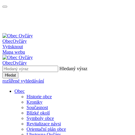
Obec
Ovčáry
Vytisknout
Mapa webu
Obec
Ovčáry
Hledaný výraz
Hledat
rozšířené vyhledávání
Obec
Historie obce
Kroniky
Současnost
Blízké okolí
Symboly obce
Revitalizace návsi
Orientační plán obce
Ubytovna Ovčáry