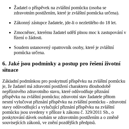
Žadatel o příspěvek na zvláštní pomůcku (osoba se
zdravotním postižením, které je zvláštní pomůcka určena).
Zákonný zástupce žadatele, jde-li o nezletilého do 18 let.
Zmocněnec, kterému žadatel udělí plnou moc k zastupování v
řízení o žádosti.
Soudem ustanovený opatrovník osoby, které je zvláštní
pomůcka určena.
6. Jaké jsou podmínky a postup pro řešení životní
situace
Základní podmínkou pro poskytnutí příspěvku na zvláštní pomůcku
je, že žadatel má zdravotní postižení charakteru dlouhodobě
nepříznivého zdravotního stavu, které odůvodňuje přiznání
příspěvku na zvláštní pomůcku; zdravotní stav žadatele přitom
nesmí vylučovat přiznání příspěvku na zvláštní pomůcku - zdravotní
stavy odůvodňující a vylučující přiznání příspěvku na zvláštní
pomůcku jsou uvedeny v příloze k zákonu č. 329/2011 Sb., o
poskytování dávek osobám se zdravotním postižením a o změně
souvisejících zákonů, ve znění pozdějších předpisů.