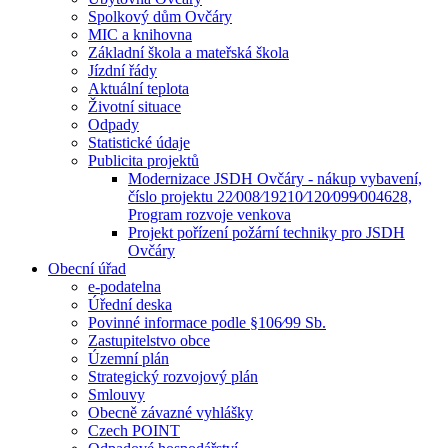
Spolkový dům Ovčáry
MIC a knihovna
Základní škola a mateřská škola
Jízdní řády
Aktuální teplota
Životní situace
Odpady
Statistické údaje
Publicita projektů
Modernizace JSDH Ovčáry - nákup vybavení,
číslo projektu 22⁄008⁄19210⁄120⁄099⁄004628,
Program rozvoje venkova
Projekt pořízení požární techniky pro JSDH
Ovčáry
Obecní úřad
e-podatelna
Úřední deska
Povinné informace podle §106⁄99 Sb.
Zastupitelstvo obce
Územní plán
Strategický rozvojový plán
Smlouvy
Obecně závazné vyhlášky
Czech POINT