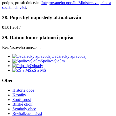
podpis, prostřednictvím
Integrovaného portálu Ministerstva práce a
sociálních věcí
.
28. Popis byl naposledy aktualizován
01.01.2017
29. Datum konce platnosti popisu
Bez časového omezení.
Ovčárecký zpravodaj
Spolkový dům
Odpady
ZŠ a MŠ
Obec
Historie obce
Kroniky
Současnost
Blízké okolí
Symboly obce
Revitalizace návsi