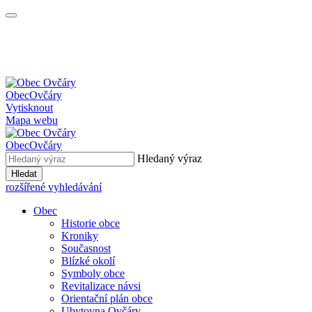
Obec
Ovčáry
Vytisknout
Mapa webu
Obec
Ovčáry
Hledaný výraz
Hledat
rozšířené vyhledávání
Obec
Historie obce
Kroniky
Současnost
Blízké okolí
Symboly obce
Revitalizace návsi
Orientační plán obce
Ubytovna Ovčáry