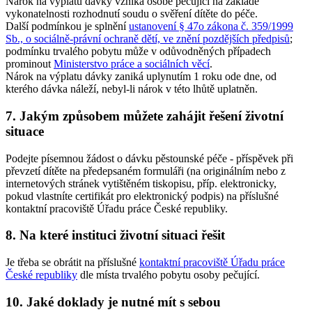
Nárok na výplatu dávky vzniká osobě pečující na základě
vykonatelnosti rozhodnutí soudu o svěření dítěte do péče.
Další podmínkou je splnění
ustanovení § 47o zákona č. 359/1999
Sb., o sociálně-právní ochraně dětí, ve znění pozdějších předpisů
;
podmínku trvalého pobytu může v odůvodněných případech
prominout
Ministerstvo práce a sociálních věcí
.
Nárok na výplatu dávky zaniká uplynutím 1 roku ode dne, od
kterého dávka náleží, nebyl-li nárok v této lhůtě uplatněn.
7. Jakým způsobem můžete zahájit řešení životní
situace
Podejte písemnou žádost o dávku pěstounské péče - příspěvek při
převzetí dítěte na předepsaném formuláři (na originálním nebo z
internetových stránek vytištěném tiskopisu, příp. elektronicky,
pokud vlastníte certifikát pro elektronický podpis) na příslušné
kontaktní pracoviště Úřadu práce České republiky.
8. Na které instituci životní situaci řešit
Je třeba se obrátit na příslušné
kontaktní pracoviště Úřadu práce
České republiky
dle místa trvalého pobytu osoby pečující.
10. Jaké doklady je nutné mít s sebou