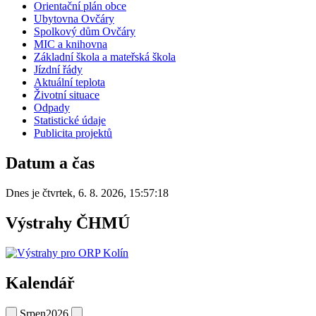
Orientační plán obce
Ubytovna Ovčáry
Spolkový dům Ovčáry
MIC a knihovna
Základní škola a mateřská škola
Jízdní řády
Aktuální teplota
Životní situace
Odpady
Statistické údaje
Publicita projektů
Datum a čas
Dnes je
čtvrtek
,
6. 8. 2026
,
15:57:18
Výstrahy ČHMÚ
Kalendář
Srpen
2026