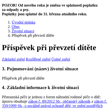
POZOR! Od nového roku je změna ve splatnosti poplatku
za odpady a psy.
Poplatky jsou splatné do 31. března atuálního roku.
Úvodní stránka
Obec
Životní situace
Příspěvek při převzetí dítěte
Příspěvek při převzetí dítěte
Základní znění
Rozšířené znění
Úplné znění
3. Pojmenování (název) životní situace
Příspěvek při převzetí dítěte
4. Základní informace k životní situaci
Pěstounská péče je jednou z forem náhradní rodinné péče o dítě;
úpravu obsahuje
zákon č. 89/2012 Sb., občanský zákoník
a
zákon č.
359/1999 Sb., o sociálně-právní ochraně dětí, ve znění pozdějších