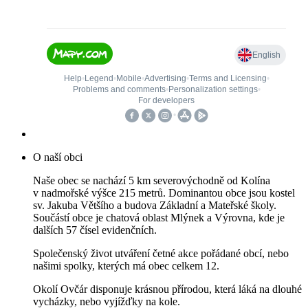
O naší obci
Naše obec se nachází 5 km severovýchodně od Kolína
v nadmořské výšce 215 metrů. Dominantou obce jsou kostel
sv. Jakuba Většího a budova Základní a Mateřské školy.
Součástí obce je chatová oblast Mlýnek a Výrovna, kde je
dalších 57 čísel evidenčních.
Společenský život utváření četné akce pořádané obcí, nebo
našimi spolky, kterých má obec celkem 12.
Okolí Ovčár disponuje krásnou přírodou, která láká na dlouhé
vycházky, nebo vyjížďky na kole.