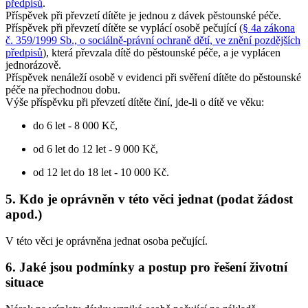
předpisů
.
Příspěvek při převzetí dítěte je jednou z dávek pěstounské péče.
Příspěvek při převzetí dítěte se vyplácí osobě pečující (
§ 4a zákona
č. 359/1999 Sb., o sociálně-právní ochraně dětí, ve znění pozdějších
předpisů
), která převzala dítě do pěstounské péče, a je vyplácen
jednorázově.
Příspěvek nenáleží osobě v evidenci při svěření dítěte do pěstounské
péče na přechodnou dobu.
Výše příspěvku při převzetí dítěte činí, jde-li o dítě ve věku:
do 6 let - 8 000 Kč,
od 6 let do 12 let - 9 000 Kč,
od 12 let do 18 let - 10 000 Kč.
5. Kdo je oprávněn v této věci jednat (podat žádost
apod.)
V této věci je oprávněna jednat osoba pečující.
6. Jaké jsou podmínky a postup pro řešení životní
situace