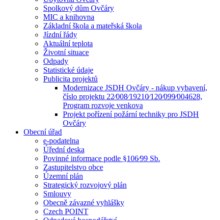
Spolkový dům Ovčáry
MIC a knihovna
Základní škola a mateřská škola
Jízdní řády
Aktuální teplota
Životní situace
Odpady
Statistické údaje
Publicita projektů
Modernizace JSDH Ovčáry - nákup vybavení,
číslo projektu 22⁄008⁄19210⁄120⁄099⁄004628,
Program rozvoje venkova
Projekt pořízení požární techniky pro JSDH
Ovčáry
Obecní úřad
e-podatelna
Úřední deska
Povinné informace podle §106⁄99 Sb.
Zastupitelstvo obce
Územní plán
Strategický rozvojový plán
Smlouvy
Obecně závazné vyhlášky
Czech POINT