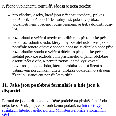
K řádně vyplněnému formuláři žádosti je třeba doložit:
pro všechny osoby, které jsou v žádosti uvedeny, průkaz
totožnosti, u dětí do 15 let rodný list; pokud v průkazu
totožnosti není uvedeno rodné příjmení, je třeba doložit rodný
list,
rozhodnutí o svěření uvedeného dítěte do pěstounské péče
nebo rozhodnutí soudu, kterým byl žadatel ustanoven jako
poručník tohoto dítěte; obdobně dočasné svěření do péče před
rozhodnutím soudu o svěření dítěte do pěstounské péče
žadatel prokáže rozhodnutím příslušného orgánu; obdobně
osobní péči o dítě, k němuž žadatel nemá vyživovací
povinnost, a to po dobu, kterou probíhá soudní řízení o
ustanovení poručníkem dítěte, prokáže dokladem o zahájení
řízení o ustanovení poručníkem dítěti.
11. Jaké jsou potřebné formuláře a kde jsou k
dispozici
Formuláře jsou k dispozici v tištěné podobě na příslušném úřadu
nebo ke stažení, příp. elektronickému podání, na
internetových
stránkách Integrovaného portálu Ministerstva práce a sociálních
věcí
.