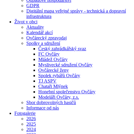
Odpadové hospodářství
GDPR
Digitální mapa veřejné správy - technická a dopravní
infrastruktura
Život v obci
Aktuality
Kalendář akcí
Ovčárecký zpravodaj
Spolky a sdružení
Český zahrádkářský svaz
FC Ovčáry
Mládež Ovčáry
Myslivecké sdružení Ovčáry
Ovčárecké ženy
Spolek rybářů Ovčáry
TJ ASPV
Chataři Mlýnek
Honební společenstvo Ovčáry
Modeláři Ovčáry, z.s.
Sbor dobrovolných hasičů
Informace od nás
Fotogalerie
2026
2025
2024