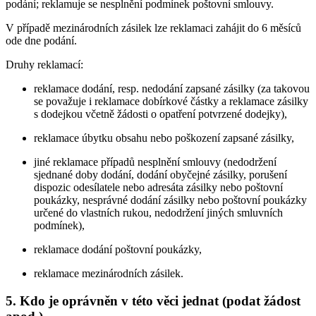
podání; reklamuje se nesplnění podmínek poštovní smlouvy.
V případě mezinárodních zásilek lze reklamaci zahájit do 6 měsíců
ode dne podání.
Druhy reklamací:
reklamace dodání, resp. nedodání zapsané zásilky (za takovou
se považuje i reklamace dobírkové částky a reklamace zásilky
s dodejkou včetně žádosti o opatření potvrzené dodejky),
reklamace úbytku obsahu nebo poškození zapsané zásilky,
jiné reklamace případů nesplnění smlouvy (nedodržení
sjednané doby dodání, dodání obyčejné zásilky, porušení
dispozic odesílatele nebo adresáta zásilky nebo poštovní
poukázky, nesprávné dodání zásilky nebo poštovní poukázky
určené do vlastních rukou, nedodržení jiných smluvních
podmínek),
reklamace dodání poštovní poukázky,
reklamace mezinárodních zásilek.
5. Kdo je oprávněn v této věci jednat (podat žádost