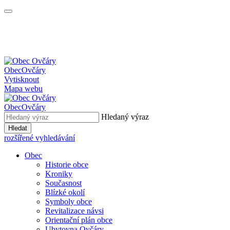
Obec
Ovčáry
Vytisknout
Mapa webu
Obec
Ovčáry
Hledaný výraz
Hledat
rozšířené vyhledávání
Obec
Historie obce
Kroniky
Současnost
Blízké okolí
Symboly obce
Revitalizace návsi
Orientační plán obce
Ubytovna Ovčáry