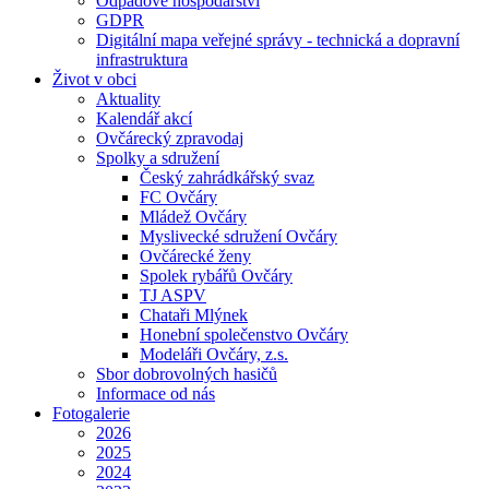
Odpadové hospodářství
GDPR
Digitální mapa veřejné správy - technická a dopravní
infrastruktura
Život v obci
Aktuality
Kalendář akcí
Ovčárecký zpravodaj
Spolky a sdružení
Český zahrádkářský svaz
FC Ovčáry
Mládež Ovčáry
Myslivecké sdružení Ovčáry
Ovčárecké ženy
Spolek rybářů Ovčáry
TJ ASPV
Chataři Mlýnek
Honební společenstvo Ovčáry
Modeláři Ovčáry, z.s.
Sbor dobrovolných hasičů
Informace od nás
Fotogalerie
2026
2025
2024