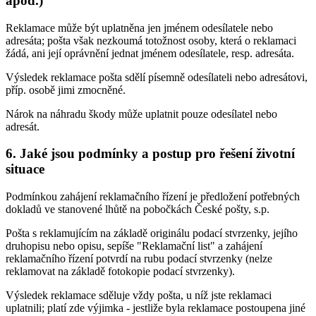
apod.)
Reklamace může být uplatněna jen jménem odesílatele nebo
adresáta; pošta však nezkoumá totožnost osoby, která o reklamaci
žádá, ani její oprávnění jednat jménem odesílatele, resp. adresáta.
Výsledek reklamace pošta sdělí písemně odesílateli nebo adresátovi,
příp. osobě jimi zmocněné.
Nárok na náhradu škody může uplatnit pouze odesílatel nebo
adresát.
6. Jaké jsou podmínky a postup pro řešení životní
situace
Podmínkou zahájení reklamačního řízení je předložení potřebných
dokladů ve stanovené lhůtě na pobočkách České pošty, s.p.
Pošta s reklamujícím na základě originálu podací stvrzenky, jejího
druhopisu nebo opisu, sepíše "Reklamační list" a zahájení
reklamačního řízení potvrdí na rubu podací stvrzenky (nelze
reklamovat na základě fotokopie podací stvrzenky).
Výsledek reklamace sděluje vždy pošta, u níž jste reklamaci
uplatnili; platí zde výjimka - jestliže byla reklamace postoupena jiné