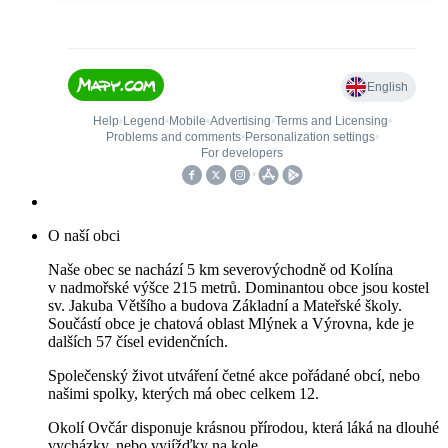
O naší obci
Naše obec se nachází 5 km severovýchodně od Kolína
v nadmořské výšce 215 metrů. Dominantou obce jsou kostel
sv. Jakuba Většího a budova Základní a Mateřské školy.
Součástí obce je chatová oblast Mlýnek a Výrovna, kde je
dalších 57 čísel evidenčních.
Společenský život utváření četné akce pořádané obcí, nebo
našimi spolky, kterých má obec celkem 12.
Okolí Ovčár disponuje krásnou přírodou, která láká na dlouhé
vycházky, nebo vyjížďky na kole.