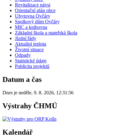
Revitalizace návsi
Orientační plán obce
Ubytovna Ovčáry
Spolkový dům Ovčáry
MIC a knihovna
Základní škola a mateřská škola
Jízdní řády
Aktuální teplota
Životní situace
Odpady
Statistické údaje
Publicita projektů
Datum a čas
Dnes je
neděle
,
9. 8. 2026
,
12:31:56
Výstrahy ČHMÚ
Kalendář