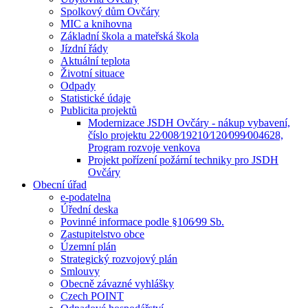
Spolkový dům Ovčáry
MIC a knihovna
Základní škola a mateřská škola
Jízdní řády
Aktuální teplota
Životní situace
Odpady
Statistické údaje
Publicita projektů
Modernizace JSDH Ovčáry - nákup vybavení,
číslo projektu 22⁄008⁄19210⁄120⁄099⁄004628,
Program rozvoje venkova
Projekt pořízení požární techniky pro JSDH
Ovčáry
Obecní úřad
e-podatelna
Úřední deska
Povinné informace podle §106⁄99 Sb.
Zastupitelstvo obce
Územní plán
Strategický rozvojový plán
Smlouvy
Obecně závazné vyhlášky
Czech POINT