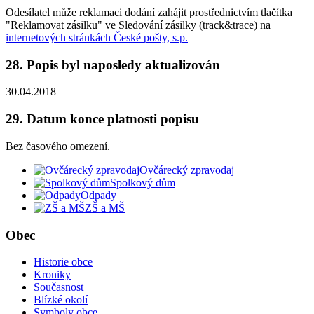
Odesílatel může reklamaci dodání zahájit prostřednictvím tlačítka
"Reklamovat zásilku" ve Sledování zásilky (track&trace) na
internetových stránkách České pošty, s.p.
28. Popis byl naposledy aktualizován
30.04.2018
29. Datum konce platnosti popisu
Bez časového omezení.
Ovčárecký zpravodaj
Spolkový dům
Odpady
ZŠ a MŠ
Obec
Historie obce
Kroniky
Současnost
Blízké okolí
Symboly obce