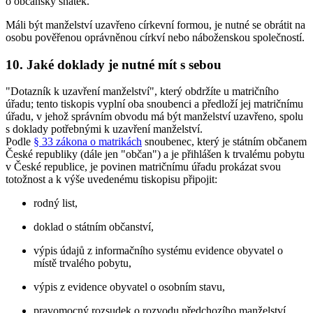
o občanský sňatek.
Máli být manželství uzavřeno církevní formou, je nutné se obrátit na
osobu pověřenou oprávněnou církví nebo náboženskou společností.
10. Jaké doklady je nutné mít s sebou
"Dotazník k uzavření manželství", který obdržíte u matričního
úřadu; tento tiskopis vyplní oba snoubenci a předloží jej matričnímu
úřadu, v jehož správním obvodu má být manželství uzavřeno, spolu
s doklady potřebnými k uzavření manželství.
Podle
§ 33 zákona o matrikách
snoubenec, který je státním občanem
České republiky (dále jen "občan") a je přihlášen k trvalému pobytu
v České republice, je povinen matričnímu úřadu prokázat svou
totožnost a k výše uvedenému tiskopisu připojit:
rodný list,
doklad o státním občanství,
výpis údajů z informačního systému evidence obyvatel o
místě trvalého pobytu,
výpis z evidence obyvatel o osobním stavu,
pravomocný rozsudek o rozvodu předchozího manželství,