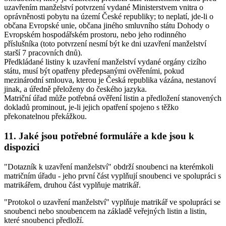
uzavřením manželství potvrzení vydané Ministerstvem vnitra o
oprávněnosti pobytu na území České republiky; to neplatí, jde-li o
občana Evropské unie, občana jiného smluvního státu Dohody o
Evropském hospodářském prostoru, nebo jeho rodinného
příslušníka (toto potvrzení nesmí být ke dni uzavření manželství
starší 7 pracovních dnů).
Předkládané listiny k uzavření manželství vydané orgány cizího
státu, musí být opatřeny předepsanými ověřeními, pokud
mezinárodní smlouva, kterou je Česká republika vázána, nestanoví
jinak, a úředně přeloženy do českého jazyka.
Matriční úřad může potřebná ověření listin a předložení stanovených
dokladů prominout, je-li jejich opatření spojeno s těžko
překonatelnou překážkou.
11. Jaké jsou potřebné formuláře a kde jsou k
dispozici
"Dotazník k uzavření manželství" obdrží snoubenci na kterémkoli
matričním úřadu - jeho první část vyplňují snoubenci ve spolupráci s
matrikářem, druhou část vyplňuje matrikář.
"Protokol o uzavření manželství" vyplňuje matrikář ve spolupráci se
snoubenci nebo snoubencem na základě veřejných listin a listin,
které snoubenci předloží.