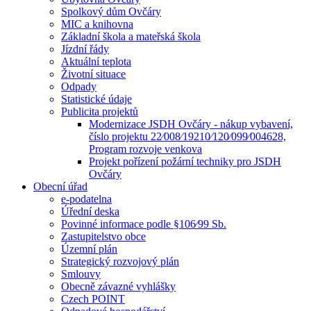
Spolkový dům Ovčáry
MIC a knihovna
Základní škola a mateřská škola
Jízdní řády
Aktuální teplota
Životní situace
Odpady
Statistické údaje
Publicita projektů
Modernizace JSDH Ovčáry - nákup vybavení,
číslo projektu 22⁄008⁄19210⁄120⁄099⁄004628,
Program rozvoje venkova
Projekt pořízení požární techniky pro JSDH
Ovčáry
Obecní úřad
e-podatelna
Úřední deska
Povinné informace podle §106⁄99 Sb.
Zastupitelstvo obce
Územní plán
Strategický rozvojový plán
Smlouvy
Obecně závazné vyhlášky
Czech POINT