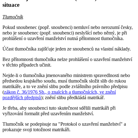
situace
Tlumočník
Pokud snoubenec (popř. snoubenci) nemluví nebo nerozumí česky,
nebo je snoubenec (popř. snoubenci) neslyšící nebo němý, je při
prohlášení o uzavření manželství nutná přítomnost tlumočníka.
Účast tlumočníka zajišťuje jeden ze snoubenců na vlastní náklady.
Bez přítomnosti tlumočníka nelze prohlášení o uzavření manželství
v těchto případech učinit.
Nejde-li o tlumočníka jmenovaného ministrem spravedlnosti nebo
předsedou krajského soudu, musí tlumočník složit slib do rukou
matrikáře, a to ve znění slibu podle zvláštního právního předpisu
(
zákon č. 36/1976 Sb., o znalcích a tlumočnících, ve znění
pozdějších předpisů
); znění slibu předkládá matrikář.
Je třeba, aby snoubenci tuto skutečnost sdělili matrikáři při
vyřizování formalit před uzavřením manželství.
Tlumočník se podepisuje na "Protokol o uzavření manželství" a
prokazuje svoji totožnost matrikáři.