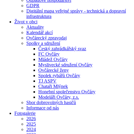
Odpadové hospodářství
GDPR
Digitální mapa veřejné správy - technická a dopravní
infrastruktura
Život v obci
Aktuality
Kalendář akcí
Ovčárecký zpravodaj
Spolky a sdružení
Český zahrádkářský svaz
FC Ovčáry
Mládež Ovčáry
Myslivecké sdružení Ovčáry
Ovčárecké ženy
Spolek rybářů Ovčáry
TJ ASPV
Chataři Mlýnek
Honební společenstvo Ovčáry
Modeláři Ovčáry, z.s.
Sbor dobrovolných hasičů
Informace od nás
Fotogalerie
2026
2025
2024