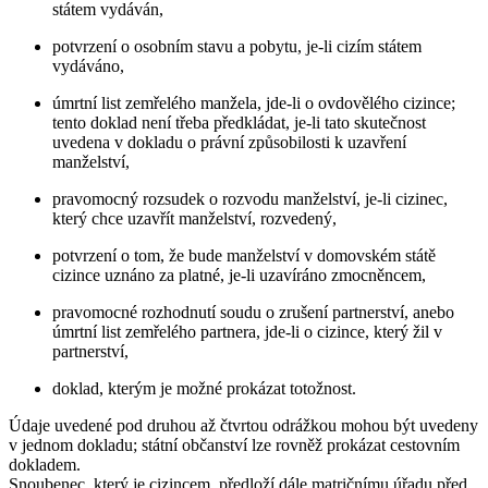
státem vydáván,
potvrzení o osobním stavu a pobytu, je-li cizím státem
vydáváno,
úmrtní list zemřelého manžela, jde-li o ovdovělého cizince;
tento doklad není třeba předkládat, je-li tato skutečnost
uvedena v dokladu o právní způsobilosti k uzavření
manželství,
pravomocný rozsudek o rozvodu manželství, je-li cizinec,
který chce uzavřít manželství, rozvedený,
potvrzení o tom, že bude manželství v domovském státě
cizince uznáno za platné, je-li uzavíráno zmocněncem,
pravomocné rozhodnutí soudu o zrušení partnerství, anebo
úmrtní list zemřelého partnera, jde-li o cizince, který žil v
partnerství,
doklad, kterým je možné prokázat totožnost.
Údaje uvedené pod druhou až čtvrtou odrážkou mohou být uvedeny
v jednom dokladu; státní občanství lze rovněž prokázat cestovním
dokladem.
Snoubenec, který je cizincem
, předloží dále matričnímu úřadu před