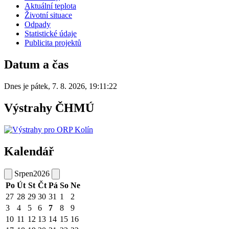
Aktuální teplota
Životní situace
Odpady
Statistické údaje
Publicita projektů
Datum a čas
Dnes je
pátek
,
7. 8. 2026
,
19:11:22
Výstrahy ČHMÚ
Kalendář
Srpen
2026
Po
Út
St
Čt
Pá
So
Ne
27
28
29
30
31
1
2
3
4
5
6
7
8
9
10
11
12
13
14
15
16