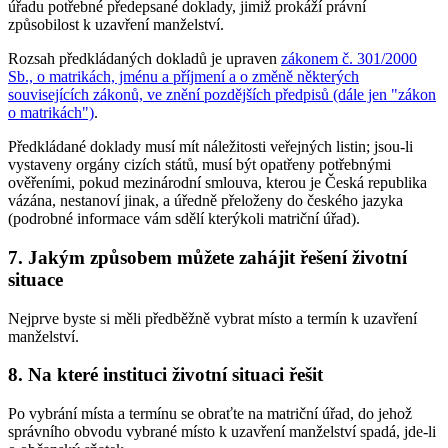
úřadu potřebné předepsané doklady, jimiž prokáží právní
způsobilost k uzavření manželství.
Rozsah předkládaných dokladů je upraven
zákonem č. 301/2000
Sb., o matrikách, jménu a příjmení a o změně některých
souvisejících zákonů, ve znění pozdějších předpisů (dále jen "zákon
o matrikách")
.
Předkládané doklady musí mít náležitosti veřejných listin; jsou-li
vystaveny orgány cizích států, musí být opatřeny potřebnými
ověřeními, pokud mezinárodní smlouva, kterou je Česká republika
vázána, nestanoví jinak, a úředně přeloženy do českého jazyka
(podrobné informace vám sdělí kterýkoli matriční úřad).
7. Jakým způsobem můžete zahájit řešení životní
situace
Nejprve byste si měli předběžně vybrat místo a termín k uzavření
manželství.
8. Na které instituci životní situaci řešit
Po vybrání místa a termínu se obraťte na matriční úřad, do jehož
správního obvodu vybrané místo k uzavření manželství spadá, jde-li