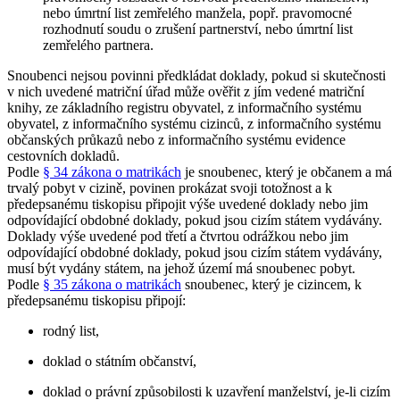
nebo úmrtní list zemřelého manžela, popř. pravomocné
rozhodnutí soudu o zrušení partnerství, nebo úmrtní list
zemřelého partnera.
Snoubenci nejsou povinni předkládat doklady, pokud si skutečnosti
v nich uvedené matriční úřad může ověřit z jím vedené matriční
knihy, ze základního registru obyvatel, z informačního systému
obyvatel, z informačního systému cizinců, z informačního systému
občanských průkazů nebo z informačního systému evidence
cestovních dokladů.
Podle
§ 34 zákona o matrikách
je snoubenec, který je občanem a má
trvalý pobyt v cizině, povinen prokázat svoji totožnost a k
předepsanému tiskopisu připojit výše uvedené doklady nebo jim
odpovídající obdobné doklady, pokud jsou cizím státem vydávány.
Doklady výše uvedené pod třetí a čtvrtou odrážkou nebo jim
odpovídající obdobné doklady, pokud jsou cizím státem vydávány,
musí být vydány státem, na jehož území má snoubenec pobyt.
Podle
§ 35 zákona o matrikách
snoubenec, který je cizincem, k
předepsanému tiskopisu připojí:
rodný list,
doklad o státním občanství,
doklad o právní způsobilosti k uzavření manželství, je-li cizím