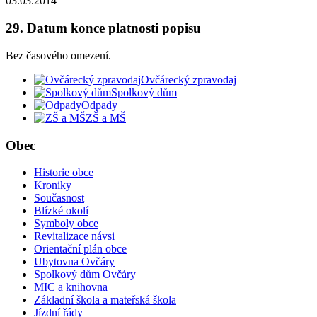
03.03.2014
29. Datum konce platnosti popisu
Bez časového omezení.
Ovčárecký zpravodaj
Spolkový dům
Odpady
ZŠ a MŠ
Obec
Historie obce
Kroniky
Současnost
Blízké okolí
Symboly obce
Revitalizace návsi
Orientační plán obce
Ubytovna Ovčáry
Spolkový dům Ovčáry
MIC a knihovna
Základní škola a mateřská škola
Jízdní řády