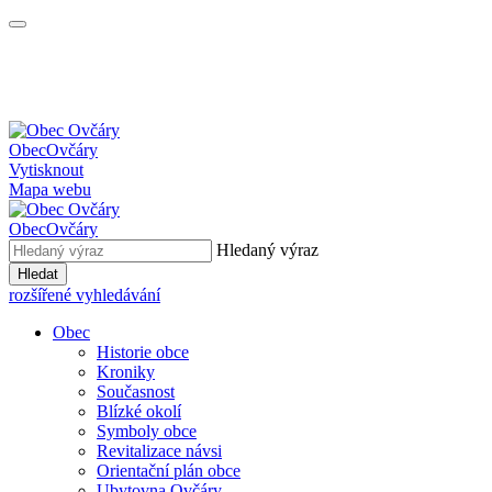
Obec
Ovčáry
Vytisknout
Mapa webu
Obec
Ovčáry
Hledaný výraz
Hledat
rozšířené vyhledávání
Obec
Historie obce
Kroniky
Současnost
Blízké okolí
Symboly obce
Revitalizace návsi
Orientační plán obce
Ubytovna Ovčáry