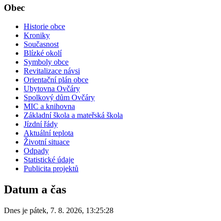
Obec
Historie obce
Kroniky
Současnost
Blízké okolí
Symboly obce
Revitalizace návsi
Orientační plán obce
Ubytovna Ovčáry
Spolkový dům Ovčáry
MIC a knihovna
Základní škola a mateřská škola
Jízdní řády
Aktuální teplota
Životní situace
Odpady
Statistické údaje
Publicita projektů
Datum a čas
Dnes je
pátek
,
7. 8. 2026
,
13:25:28