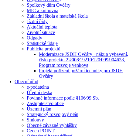
Spolkový dům Ovčáry
MIC a knihovna
Základní škola a mateřská škola
Jízdní řády
Aktuální teplota
Životní situace
Odpady
Statistické údaje
Publicita projektů
Modernizace JSDH Ovčáry - nákup vybavení,
číslo projektu 22⁄008⁄19210⁄120⁄099⁄004628,
Program rozvoje venkova
Projekt pořízení požární techniky pro JSDH
Ovčáry
Obecní úřad
e-podatelna
Úřední deska
Povinné informace podle §106⁄99 Sb.
Zastupitelstvo obce
Územní plán
Strategický rozvojový plán
Smlouvy
Obecně závazné vyhlášky
Czech POINT