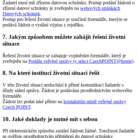
Žadatel musí mít zřízenu datovou schránku. Postup podání žádosti o
zřízení datové schránky je zveřejněn na
webových stránkách
Datových schránek
.
Postup pro řešení životní situace je součástí formuláře, kterým se
podává žádost o vydání výpisu z rejstříku.
7. Jakým způsobem můžete zahájit řešení životní
situace
Řešení životní situace se zahajuje vyplněním formuláře, který je
zveřejněn na
Portálu veřejné správy (v sekci CzechPOINT@home)
.
8. Na které instituci životní situaci řešit
V této životní situaci nedochází k přímé komunikaci žadatele s
úřady státní správy. Žádost je podávána prostřednictvím webového
formuláře.
Žádost lze podat také přímo na
kontaktním místě veřejné správy
Czech POINT
.
10. Jaké doklady je nutné mít s sebou
Při elektronickém způsobu zaslání žádosti žádné. Totožnost žadatele
se ověřuje prostřednictvím přihlášení do datové schránky.