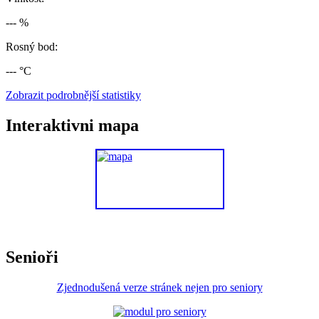
--- %
Rosný bod:
--- °C
Zobrazit podrobnější statistiky
Interaktivni mapa
Senioři
Zjednodušená verze stránek nejen pro seniory