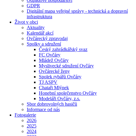
Odpadové hospodářství
GDPR
Digitální mapa veřejné správy - technická a dopravní
infrastruktura
Život v obci
Aktuality
Kalendář akcí
Ovčárecký zpravodaj
Spolky a sdružení
Český zahrádkářský svaz
FC Ovčáry
Mládež Ovčáry
Myslivecké sdružení Ovčáry
Ovčárecké ženy
Spolek rybářů Ovčáry
TJ ASPV
Chataři Mlýnek
Honební společenstvo Ovčáry
Modeláři Ovčáry, z.s.
Sbor dobrovolných hasičů
Informace od nás
Fotogalerie
2026
2025
2024