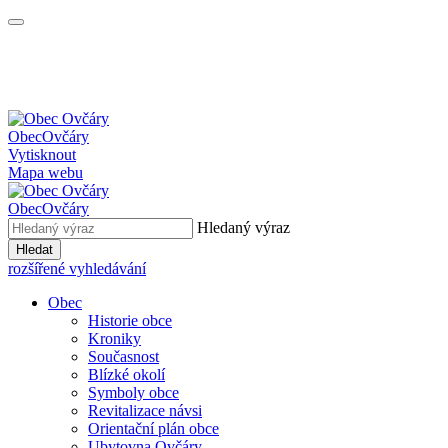
Obec
Ovčáry
Vytisknout
Mapa webu
Obec
Ovčáry
Hledaný výraz
Hledat
rozšířené vyhledávání
Obec
Historie obce
Kroniky
Současnost
Blízké okolí
Symboly obce
Revitalizace návsi
Orientační plán obce
Ubytovna Ovčáry