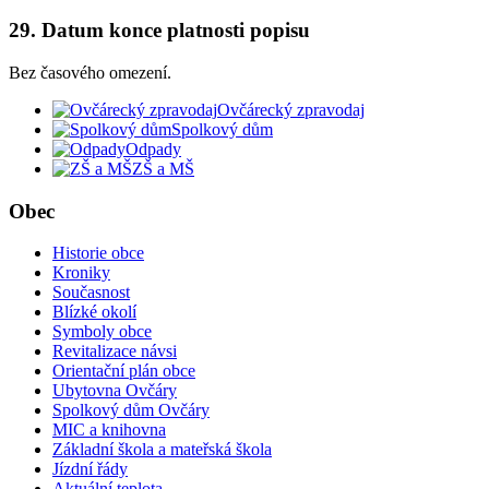
29. Datum konce platnosti popisu
Bez časového omezení.
Ovčárecký zpravodaj
Spolkový dům
Odpady
ZŠ a MŠ
Obec
Historie obce
Kroniky
Současnost
Blízké okolí
Symboly obce
Revitalizace návsi
Orientační plán obce
Ubytovna Ovčáry
Spolkový dům Ovčáry
MIC a knihovna
Základní škola a mateřská škola
Jízdní řády
Aktuální teplota