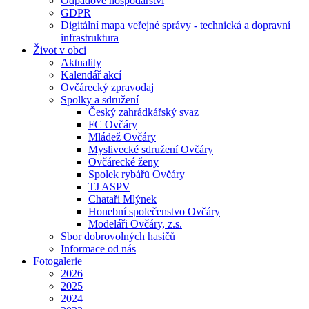
Odpadové hospodářství
GDPR
Digitální mapa veřejné správy - technická a dopravní
infrastruktura
Život v obci
Aktuality
Kalendář akcí
Ovčárecký zpravodaj
Spolky a sdružení
Český zahrádkářský svaz
FC Ovčáry
Mládež Ovčáry
Myslivecké sdružení Ovčáry
Ovčárecké ženy
Spolek rybářů Ovčáry
TJ ASPV
Chataři Mlýnek
Honební společenstvo Ovčáry
Modeláři Ovčáry, z.s.
Sbor dobrovolných hasičů
Informace od nás
Fotogalerie
2026
2025
2024