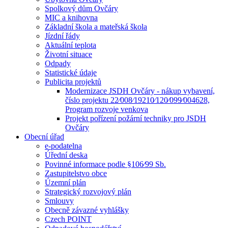
Spolkový dům Ovčáry
MIC a knihovna
Základní škola a mateřská škola
Jízdní řády
Aktuální teplota
Životní situace
Odpady
Statistické údaje
Publicita projektů
Modernizace JSDH Ovčáry - nákup vybavení,
číslo projektu 22⁄008⁄19210⁄120⁄099⁄004628,
Program rozvoje venkova
Projekt pořízení požární techniky pro JSDH
Ovčáry
Obecní úřad
e-podatelna
Úřední deska
Povinné informace podle §106⁄99 Sb.
Zastupitelstvo obce
Územní plán
Strategický rozvojový plán
Smlouvy
Obecně závazné vyhlášky
Czech POINT