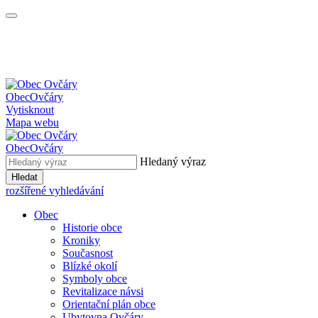
Obec
Ovčáry
Vytisknout
Mapa webu
Obec
Ovčáry
Hledaný výraz
Hledat
rozšířené vyhledávání
Obec
Historie obce
Kroniky
Současnost
Blízké okolí
Symboly obce
Revitalizace návsi
Orientační plán obce
Ubytovna Ovčáry