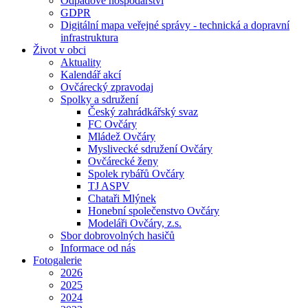
Odpadové hospodářství
GDPR
Digitální mapa veřejné správy - technická a dopravní
infrastruktura
Život v obci
Aktuality
Kalendář akcí
Ovčárecký zpravodaj
Spolky a sdružení
Český zahrádkářský svaz
FC Ovčáry
Mládež Ovčáry
Myslivecké sdružení Ovčáry
Ovčárecké ženy
Spolek rybářů Ovčáry
TJ ASPV
Chataři Mlýnek
Honební společenstvo Ovčáry
Modeláři Ovčáry, z.s.
Sbor dobrovolných hasičů
Informace od nás
Fotogalerie
2026
2025
2024