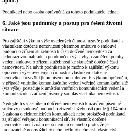
apod.)
Podnikatel nebo osoba oprávněná za tohoto podnikatele jednat.
6. Jaké jsou podmínky a postup pro řešení životní
situace
Pro zajištění výkonu výše uvedených činností uzavře podnikatel s
vlastníkem dotčené nemovitosti písemnou smlouvu o smlouvě
budoucí o zřízení služebnosti k části dotčené nemovitosti za
jednorázovou náhradu a po ukončení výstavby a zaměření polohy
vedení smlouvu o zřízení služebnosti ke skutečně dotčené části
nemovitosti. Na návrh podnikatele je možno k zajištění výkonu
oprávnění výše uvedených činností s vlastníkem dotčené
nemovitosti uzavřít i jinou písemnou smlouvu. K výkonu oprávnění,
v případě vnitřního komunikačního vedení veřejné komunikační sítě
(viz výše), postačuje k umístění vnitřních komunikačních vedení a
komunikačních zařízení písemný souhlas vlastníka nemovitosti.
Nedojde-li s vlastníkem dotčené nemovitosti k uzavření písemné
smlouvy o smlouvě budoucí o zřízení služebnosti (podle § 104 odst.
3 zákona o elektronických komunikací) nebo prokáže-li podnikatel
zajišťující veřejnou komunikační síť, že vlastník dotčené
nemovitosti není znám nebo není určen anebo proto, že je
prokazatelně nedosažitelný nebo nečinný nebo je-li vlastnictví