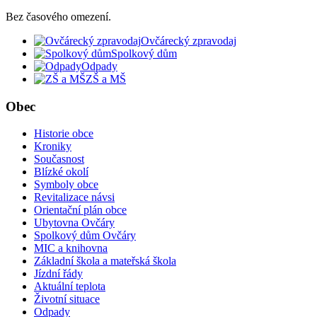
Bez časového omezení.
Ovčárecký zpravodaj
Spolkový dům
Odpady
ZŠ a MŠ
Obec
Historie obce
Kroniky
Současnost
Blízké okolí
Symboly obce
Revitalizace návsi
Orientační plán obce
Ubytovna Ovčáry
Spolkový dům Ovčáry
MIC a knihovna
Základní škola a mateřská škola
Jízdní řády
Aktuální teplota
Životní situace
Odpady