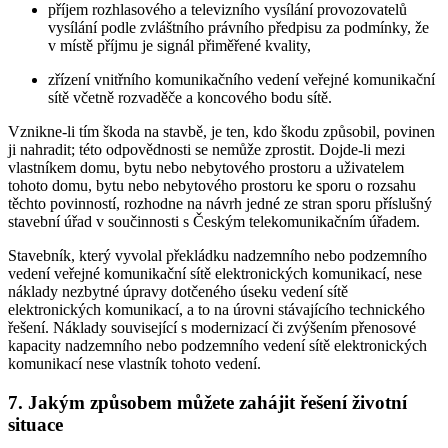
příjem rozhlasového a televizního vysílání provozovatelů
vysílání podle zvláštního právního předpisu za podmínky, že
v místě příjmu je signál přiměřené kvality,
zřízení vnitřního komunikačního vedení veřejné komunikační
sítě včetně rozvaděče a koncového bodu sítě.
Vznikne-li tím škoda na stavbě, je ten, kdo škodu způsobil, povinen
ji nahradit; této odpovědnosti se nemůže zprostit. Dojde-li mezi
vlastníkem domu, bytu nebo nebytového prostoru a uživatelem
tohoto domu, bytu nebo nebytového prostoru ke sporu o rozsahu
těchto povinností, rozhodne na návrh jedné ze stran sporu příslušný
stavební úřad v součinnosti s Českým telekomunikačním úřadem.
Stavebník, který vyvolal překládku nadzemního nebo podzemního
vedení veřejné komunikační sítě elektronických komunikací, nese
náklady nezbytné úpravy dotčeného úseku vedení sítě
elektronických komunikací, a to na úrovni stávajícího technického
řešení. Náklady související s modernizací či zvýšením přenosové
kapacity nadzemního nebo podzemního vedení sítě elektronických
komunikací nese vlastník tohoto vedení.
7. Jakým způsobem můžete zahájit řešení životní
situace