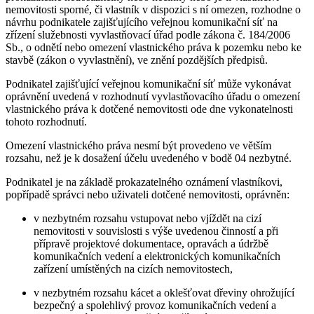
nemovitosti sporné, či vlastník v dispozici s ní omezen, rozhodne o
návrhu podnikatele zajišťujícího veřejnou komunikační síť na
zřízení služebnosti vyvlastňovací úřad podle zákona č. 184/2006
Sb., o odnětí nebo omezení vlastnického práva k pozemku nebo ke
stavbě (zákon o vyvlastnění), ve znění pozdějších předpisů.
Podnikatel zajišťující veřejnou komunikační síť může vykonávat
oprávnění uvedená v rozhodnutí vyvlastňovacího úřadu o omezení
vlastnického práva k dotčené nemovitosti ode dne vykonatelnosti
tohoto rozhodnutí.
Omezení vlastnického práva nesmí být provedeno ve větším
rozsahu, než je k dosažení účelu uvedeného v bodě 04 nezbytné.
Podnikatel je na základě prokazatelného oznámení vlastníkovi,
popřípadě správci nebo uživateli dotčené nemovitosti, oprávněn:
v nezbytném rozsahu vstupovat nebo vjíždět na cizí
nemovitosti v souvislosti s výše uvedenou činností a při
přípravě projektové dokumentace, opravách a údržbě
komunikačních vedení a elektronických komunikačních
zařízení umístěných na cizích nemovitostech,
v nezbytném rozsahu kácet a oklešťovat dřeviny ohrožující
bezpečný a spolehlivý provoz komunikačních vedení a