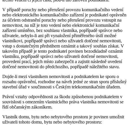
V případě poruchy nebo přerušení provozu komunikačního vedení
nebo elektronického komunikačního zařízení je podnikatel oprávněn
za účelem odstranění poruchy nebo přerušení provozu vstoupit na
nemovitost, na níž je toto vedení nebo elektronické komunikační
zařízení umístěno, bez souhlasu vlastníka, popřípadě správce nebo
uživatele, nebylo-li ani při vynaložení přiměřeného úsilí možné
vlastníkovi, popřípadě správci nebo uživateli dotčené nemovitosti,
vstup s dostatečným předstihem oznámit a takový souhlas získat. V
takovém případě je tento podnikatel povinen bezodkladně oznámit
vlastníku, popřípadě správci nebo uživateli dotčené nemovitosti,
provedení prací, jejich místo zabezpečit a zajistit následně uvedení
dotčené nemovitosti do předchozího, popřípadě náležitého stavu.
Dojde-li mezi vlastníkem nemovitosti a podnikatelem ke sporu o
rozsahu oprávnění, rozhodne na návrh jedné ze stran sporu příslušný
stavební úřad v součinnosti s Českým telekomunikačním úřadem.
Právní vztahy odpovědnosti za škodu způsobenou podnikatelem v
souvislosti s omezením vlastnického práva vlastníka nemovitosti se
řídí občanským zákoníkem.
Vlastník domu, bytu nebo nebytového prostoru je povinen umožnit
uživateli tohoto domu, bytu nebo nebytového prostoru: