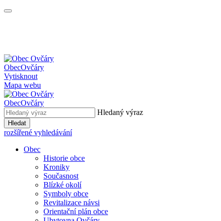
Obec
Ovčáry
Vytisknout
Mapa webu
Obec
Ovčáry
Hledaný výraz
Hledat
rozšířené vyhledávání
Obec
Historie obce
Kroniky
Současnost
Blízké okolí
Symboly obce
Revitalizace návsi
Orientační plán obce
Ubytovna Ovčáry