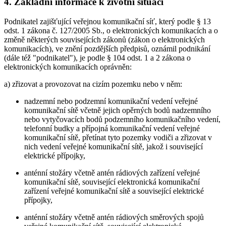
4. Základní informace k životní situaci
Podnikatel zajišťující veřejnou komunikační síť, který podle § 13
odst. 1 zákona č. 127/2005 Sb., o elektronických komunikacích a o
změně některých souvisejících zákonů (zákon o elektronických
komunikacích), ve znění pozdějších předpisů, oznámil podnikání
(dále též "podnikatel"), je podle § 104 odst. 1 a 2 zákona o
elektronických komunikacích oprávněn:
a) zřizovat a provozovat na cizím pozemku nebo v něm:
nadzemní nebo podzemní komunikační vedení veřejné
komunikační sítě včetně jejich opěrných bodů nadzemního
nebo vytyčovacích bodů podzemního komunikačního vedení,
telefonní budky a přípojná komunikační vedení veřejné
komunikační sítě, přetínat tyto pozemky vodiči a zřizovat v
nich vedení veřejné komunikační sítě, jakož i související
elektrické přípojky,
anténní stožáry včetně antén rádiových zařízení veřejné
komunikační sítě, související elektronická komunikační
zařízení veřejné komunikační sítě a související elektrické
přípojky,
anténní stožáry včetně antén rádiových směrových spojů