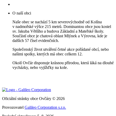
O naší obci
Naše obec se nachází 5 km severovýchodně od Kolína
v nadmořské výšce 215 metrů. Dominantou obce jsou kostel
sv. Jakuba Většího a budova Základní a Mateřské školy.
Součástí obce je chatová oblast Mlýnek a Výrovna, kde je
dalších 57 čísel evidenčních.
Společenský život utváření četné akce pořádané obcí, nebo
našimi spolky, kterých má obec celkem 12.
Okolí Ovčár disponuje krásnou přírodou, která láká na dlouhé
vycházky, nebo vyjížďky na kole.
Oficiální stránky obce Ovčáry © 2026
Provozovatel
Galileo Corporation s.r.o.