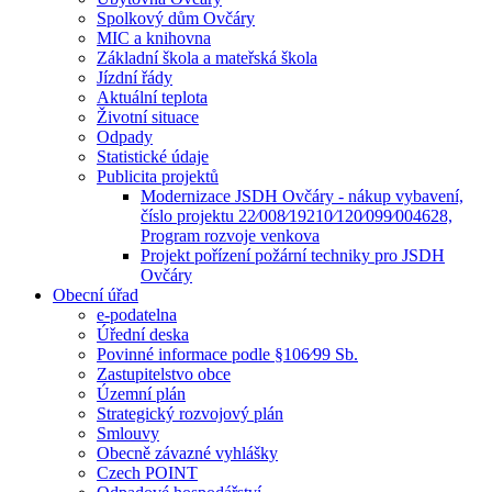
Spolkový dům Ovčáry
MIC a knihovna
Základní škola a mateřská škola
Jízdní řády
Aktuální teplota
Životní situace
Odpady
Statistické údaje
Publicita projektů
Modernizace JSDH Ovčáry - nákup vybavení,
číslo projektu 22⁄008⁄19210⁄120⁄099⁄004628,
Program rozvoje venkova
Projekt pořízení požární techniky pro JSDH
Ovčáry
Obecní úřad
e-podatelna
Úřední deska
Povinné informace podle §106⁄99 Sb.
Zastupitelstvo obce
Územní plán
Strategický rozvojový plán
Smlouvy
Obecně závazné vyhlášky
Czech POINT