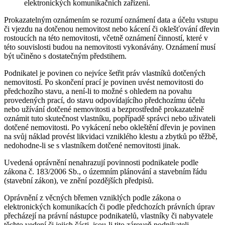
elektronických komunikačních zařízení.
Prokazatelným oznámením se rozumí oznámení data a účelu vstupu
či vjezdu na dotčenou nemovitost nebo kácení či oklešťování dřevin
rostoucích na této nemovitosti, včetně oznámení činností, které v
této souvislosti budou na nemovitosti vykonávány. Oznámení musí
být učiněno s dostatečným předstihem.
Podnikatel je povinen co nejvíce šetřit práv vlastníků dotčených
nemovitostí. Po skončení prací je povinen uvést nemovitosti do
předchozího stavu, a není-li to možné s ohledem na povahu
provedených prací, do stavu odpovídajícího předchozímu účelu
nebo užívání dotčené nemovitosti a bezprostředně prokazatelně
oznámit tuto skutečnost vlastníku, popřípadě správci nebo uživateli
dotčené nemovitosti. Po vykácení nebo okleštění dřevin je povinen
na svůj náklad provést likvidaci vzniklého klestu a zbytků po těžbě,
nedohodne-li se s vlastníkem dotčené nemovitosti jinak.
Uvedená oprávnění nenahrazují povinnosti podnikatele podle
zákona č. 183/2006 Sb., o územním plánování a stavebním řádu
(stavební zákon), ve znění pozdějších předpisů.
Oprávnění z věcných břemen vzniklých podle zákona o
elektronických komunikacích či podle předchozích právních úprav
přecházejí na právní nástupce podnikatelů, vlastníky či nabyvatele
těchto vedení či jejich části, jsou-li tito zároveň podnikateli.