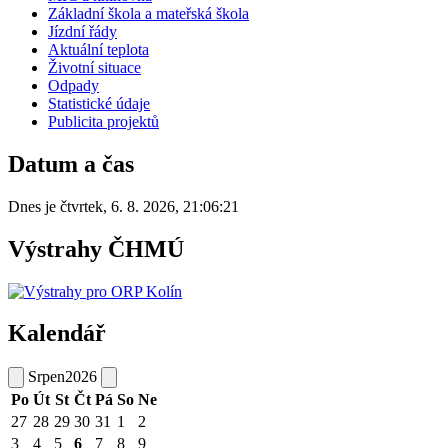
Základní škola a mateřská škola
Jízdní řády
Aktuální teplota
Životní situace
Odpady
Statistické údaje
Publicita projektů
Datum a čas
Dnes je
čtvrtek
,
6. 8. 2026
,
21:06:21
Výstrahy ČHMÚ
Kalendář
Srpen
2026
Po
Út
St
Čt
Pá
So
Ne
27
28
29
30
31
1
2
3
4
5
6
7
8
9