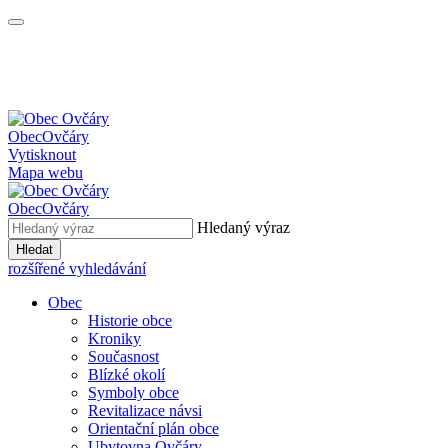
Obec
Ovčáry
Vytisknout
Mapa webu
Obec
Ovčáry
Hledaný výraz
Hledat
rozšířené vyhledávání
Obec
Historie obce
Kroniky
Současnost
Blízké okolí
Symboly obce
Revitalizace návsi
Orientační plán obce
Ubytovna Ovčáry