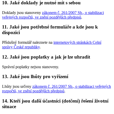
10. Jaké doklady je nutné mít s sebou
Doklady jsou stanoveny
zákonem č. 261/2007 Sb., o stabilizaci
veřejných rozpočtů, ve znění pozdějších předpisů
.
11. Jaké jsou potřebné formuláře a kde jsou k
dispozici
Příslušný formulář naleznete na
internetových stránkách Celní
správy České republiky
.
12. Jaké jsou poplatky a jak je lze uhradit
Správní poplatky nejsou stanoveny.
13. Jaké jsou lhůty pro vyřízení
Lhůty jsou určeny
zákonem č. 261/2007 Sb., o stabilizaci veřejných
rozpočtů, ve znění pozdějších předpisů
.
14. Kteří jsou další účastníci (dotčení) řešení životní
situace