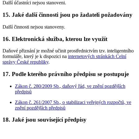
Další účastníci nejsou stanoveni.
15. Jaké další činnosti jsou po žadateli požadovány
Další činnosti nejsou stanoveny.
16. Elektronická služba, kterou lze využít
Daňové přiznání je možné učinit prostřednictvím tzv. inteligentního
formuláře, který je k dispozici na
internetových stránkách Celní
správy České republiky
.
17. Podle kterého právního předpisu se postupuje
Zákon č. 280/2009 Sb., daňový řád, ve znění pozdějších
předpisů
Zákon č. 261/2007 Sb., o stabilizaci veřejných rozpočtů, ve
znění pozdějších předpisů
18. Jaké jsou související předpisy