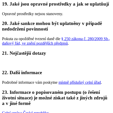
19. Jaké jsou opravné prostředky a jak se uplatňují
Opravné prostředky nejsou stanoveny.
20. Jaké sankce mohou být uplatněny v případě
nedodržení povinností
Pokuta za opožděné tvrzení daně dle
§ 250 zákona č. 280/2009 Sb.,
daňový řád, ve znění pozdějších předpisů
.
21. Nejčastější dotazy
22. Další informace
Podrobné informace vám poskytne
místně příslušný celní úřad
.
23. Informace o popisovaném postupu (o řešení
životní situace) je možné získat také z jiných zdrojů
a v jiné formě
Celní správa České republiky