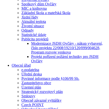
Spolkový dům Ovčáry
MIC a knihovna
Základní škola a mateřská škola
Jízdní řády
Aktuální teplota
Životní situace
Odpady
Statistické údaje
Publicita projektů
Modernizace JSDH Ovčáry - nákup vybavení,
číslo projektu 22⁄008⁄19210⁄120⁄099⁄004628,
Program rozvoje venkova
Projekt pořízení požární techniky pro JSDH
Ovčáry
Obecní úřad
e-podatelna
Úřední deska
Povinné informace podle §106⁄99 Sb.
Zastupitelstvo obce
Územní plán
Strategický rozvojový plán
Smlouvy
Obecně závazné vyhlášky
Czech POINT