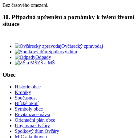
Bez časového omezení.
30. Případná upřesnění a poznámky k řešení životní
situace
Ovčárecký zpravodaj
Spolkový dům
Odpady
ZŠ a MŠ
Obec
Historie obce
Kroniky
Současnost
Blízké okolí
Symboly obce
Revitalizace návsi
Orientační plán obce
Ubytovna Ovčáry
Spolkový dům Ovčáry
MIC a knihovna