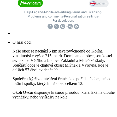
O naší obci
Naše obec se nachází 5 km severovýchodně od Kolína
v nadmořské výšce 215 metrů. Dominantou obce jsou kostel
sv. Jakuba Většího a budova Základní a Mateřské školy.
Součástí obce je chatová oblast Mlýnek a Výrovna, kde je
dalších 57 čísel evidenčních.
Společenský život utváření četné akce pořádané obcí, nebo
našimi spolky, kterých má obec celkem 12.
Okolí Ovčár disponuje krásnou přírodou, která láká na dlouhé
vycházky, nebo vyjížďky na kole.