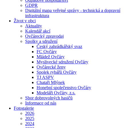
Odpadové hospodářství
GDPR
Digitální mapa veřejné správy - technická a dopravní
infrastruktura
Život v obci
Aktuality
Kalendář akcí
Ovčárecký zpravodaj
Spolky a sdružení
Český zahrádkářský svaz
FC Ovčáry
Mládež Ovčáry
Myslivecké sdružení Ovčáry
Ovčárecké ženy
Spolek rybářů Ovčáry
TJ ASPV
Chataři Mlýnek
Honební společenstvo Ovčáry
Modeláři Ovčáry, z.s.
Sbor dobrovolných hasičů
Informace od nás
Fotogalerie
2026
2025
2024