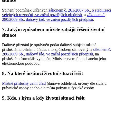
situace
Splnění podmínek určených
zákonem č. 261/2007 Sb., o stabilizaci
veřejných rozpočtů, ve znění pozdějších předpisů
, a
zákonem č.
280/2009 Sb., daňový řád, ve znění pozdějších předpisů
.
7. Jakým způsobem můžete zahájit řešení životní
situace
Daňové přiznání je oprávněn podat daňový subjekt místně
příslušnému celnímu úřadu, a to způsobem stanoveným
zákonem č.
280/2009 Sb., daňový řád, ve znění pozdějších předpisů
, na
příslušném formuláři vydaném Ministerstvem financí anebo jeho
elektronickou podobou.
8. Na které instituci životní situaci řešit
Místně příslušný celní úřad
(daňové oddělení), určený dle sídla u
právnické osoby anebo dle místa pobytu u fyzické osoby.
9. Kde, s kým a kdy životní situaci řešit