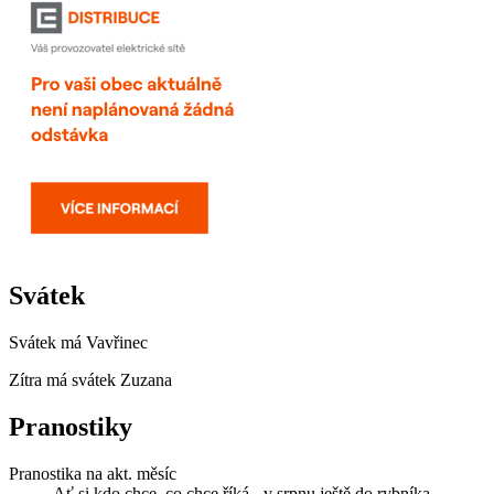
Svátek
Svátek má
Vavřinec
Zítra má svátek
Zuzana
Pranostiky
Pranostika na akt. měsíc
Ať si kdo chce, co chce říká - v srpnu ještě do rybníka.