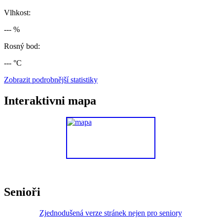
Vlhkost:
--- %
Rosný bod:
--- °C
Zobrazit podrobnější statistiky
Interaktivni mapa
Senioři
Zjednodušená verze stránek nejen pro seniory