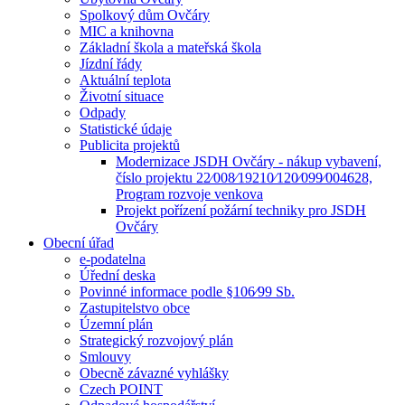
Spolkový dům Ovčáry
MIC a knihovna
Základní škola a mateřská škola
Jízdní řády
Aktuální teplota
Životní situace
Odpady
Statistické údaje
Publicita projektů
Modernizace JSDH Ovčáry - nákup vybavení,
číslo projektu 22⁄008⁄19210⁄120⁄099⁄004628,
Program rozvoje venkova
Projekt pořízení požární techniky pro JSDH
Ovčáry
Obecní úřad
e-podatelna
Úřední deska
Povinné informace podle §106⁄99 Sb.
Zastupitelstvo obce
Územní plán
Strategický rozvojový plán
Smlouvy
Obecně závazné vyhlášky
Czech POINT