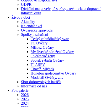
Odpadové hospodářství
GDPR
Digitální mapa veřejné správy - technická a dopravní
infrastruktura
Život v obci
Aktuality
Kalendář akcí
Ovčárecký zpravodaj
Spolky a sdružení
Český zahrádkářský svaz
FC Ovčáry
Mládež Ovčáry
Myslivecké sdružení Ovčáry
Ovčárecké ženy
Spolek rybářů Ovčáry
TJ ASPV
Chataři Mlýnek
Honební společenstvo Ovčáry
Modeláři Ovčáry, z.s.
Sbor dobrovolných hasičů
Informace od nás
Fotogalerie
2026
2025
2024