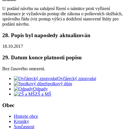
U podání návrhu na zahájení řízení o námitce proti vyřízení
reklamace je vyžadován postup dle zákona o poštovních službách,
správního řádu (viz postup výše) a dodržení stanovené lhůty pro
podání návrhu.
28. Popis byl naposledy aktualizován
18.10.2017
29. Datum konce platnosti popisu
Bez časového omezení.
Ovčárecký zpravodaj
Spolkový dům
Odpady
ZŠ a MŠ
Obec
Historie obce
Kroniky
Současnost