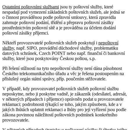
Ostatními poštovními službami
jsou ty poštovní služby, které
nespadají pod vymezení základních poštovních služeb, ale jedná se
o činnost prováděnou podle poštovní smlouvy, která zpravidla
zahrnuje poštovní podání, třídění a přepravu poštovní zásilky
prostřednictvím poštovní sítě a je prováděna za účelem dodání
poštovní zásilky příjemci.
Někteří provozovatelé poštovních služeb poskytují i
nepoštovní
služby
, např. SIPO, provádění důchodové služby, problematiku
datových schránek, Czech POINT nebo např. finanční či bankovní
služby, které jsou poskytovány Českou poštou, s.p.
Při řešení stížností na tyto nepoštovní služby není dána působnost
Českého telekomunikačního úřadu a věc je řešena postoupením na
příslušný orgán státní správy, příp. poučením stěžovatele.
V případě, kdy provozovatel poštovních služeb poštovní službu
neposkytne, nebo ji poskytne vadně, je zákazník (odesílatel, adresát,
v některých případech i příjemce) oprávněn podat u provozovatele
reklamaci; podrobnosti týkající se toho, jakým způsobem, kde a v
jakých lhůtách uplatnit reklamaci a lhůty pro její vyřízení jsou podle
zákona povinnou náležitostí poštovních podmínek konkrétního
provozovatele.
V některých případech (typicky u poškození zásilky či úbytku jejího