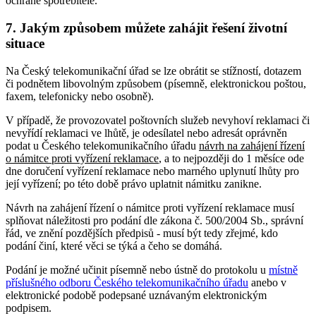
ochraně spotřebitele.
7. Jakým způsobem můžete zahájit řešení životní
situace
Na Český telekomunikační úřad se lze obrátit se stížností, dotazem
či podnětem libovolným způsobem (písemně, elektronickou poštou,
faxem, telefonicky nebo osobně).
V případě, že provozovatel poštovních služeb nevyhoví reklamaci či
nevyřídí reklamaci ve lhůtě, je odesílatel nebo adresát oprávněn
podat u Českého telekomunikačního úřadu
návrh na zahájení řízení
o námitce proti vyřízení reklamace
, a to nejpozději do 1 měsíce ode
dne doručení vyřízení reklamace nebo marného uplynutí lhůty pro
její vyřízení; po této době právo uplatnit námitku zanikne.
Návrh na zahájení řízení o námitce proti vyřízení reklamace musí
splňovat náležitosti pro podání dle zákona č. 500/2004 Sb., správní
řád, ve znění pozdějších předpisů - musí být tedy zřejmé, kdo
podání činí, které věci se týká a čeho se domáhá.
Podání je možné učinit písemně nebo ústně do protokolu u
místně
příslušného odboru Českého telekomunikačního úřadu
anebo v
elektronické podobě podepsané uznávaným elektronickým
podpisem.