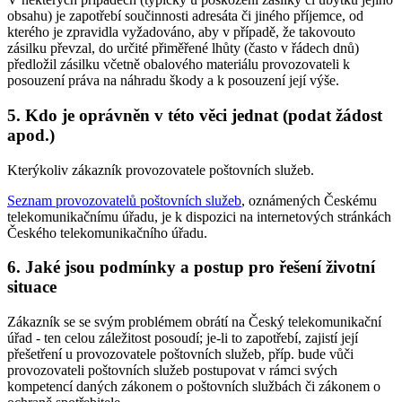
obsahu) je zapotřebí součinnosti adresáta či jiného příjemce, od
kterého je zpravidla vyžadováno, aby v případě, že takovouto
zásilku převzal, do určité přiměřené lhůty (často v řádech dnů)
předložil zásilku včetně obalového materiálu provozovateli k
posouzení práva na náhradu škody a k posouzení její výše.
5. Kdo je oprávněn v této věci jednat (podat žádost
apod.)
Kterýkoliv zákazník provozovatele poštovních služeb.
Seznam provozovatelů poštovních služeb
, oznámených Českému
telekomunikačnímu úřadu, je k dispozici na internetových stránkách
Českého telekomunikačního úřadu.
6. Jaké jsou podmínky a postup pro řešení životní
situace
Zákazník se se svým problémem obrátí na Český telekomunikační
úřad - ten celou záležitost posoudí; je-li to zapotřebí, zajistí její
přešetření u provozovatele poštovních služeb, příp. bude vůči
provozovateli poštovních služeb postupovat v rámci svých
kompetencí daných zákonem o poštovních službách či zákonem o