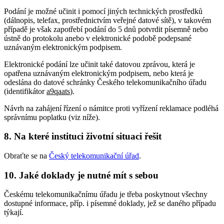
Podání je možné učinit i pomocí jiných technických prostředků
(dálnopis, telefax, prostřednictvím veřejné datové sítě), v takovém
případě je však zapotřebí podání do 5 dnů potvrdit písemně nebo
ústně do protokolu anebo v elektronické podobě podepsané
uznávaným elektronickým podpisem.
Elektronické podání lze učinit také datovou zprávou, která je
opatřena uznávaným elektronickým podpisem, nebo která je
odeslána do datové schránky Českého telekomunikačního úřadu
(identifikátor
a9qaats
).
Návrh na zahájení řízení o námitce proti vyřízení reklamace podléhá
správnímu poplatku (viz níže).
8. Na které instituci životní situaci řešit
Obraťte se na
Český telekomunikační úřad
.
10. Jaké doklady je nutné mít s sebou
Českému telekomunikačnímu úřadu je třeba poskytnout všechny
dostupné informace, příp. i písemné doklady, jež se daného případu
týkají.