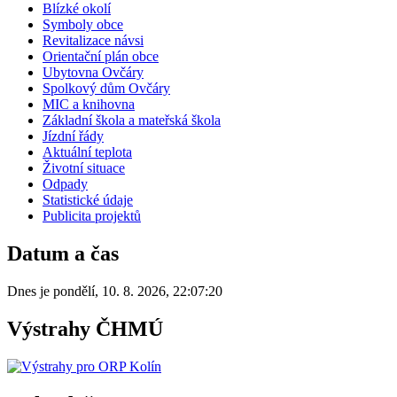
Blízké okolí
Symboly obce
Revitalizace návsi
Orientační plán obce
Ubytovna Ovčáry
Spolkový dům Ovčáry
MIC a knihovna
Základní škola a mateřská škola
Jízdní řády
Aktuální teplota
Životní situace
Odpady
Statistické údaje
Publicita projektů
Datum a čas
Dnes je
pondělí
,
10. 8. 2026
,
22:07:20
Výstrahy ČHMÚ