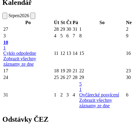
Kalendář
Srpen
2026
Po
Út
St
Čt
Pá
So
Ne
27
28
29
30
31
1
2
3
4
5
6
7
8
9
10
1
Cyklo odpoledne
11
12
13
14
15
16
Zobrazit všechny
záznamy ze dne
17
18
19
20
21
22
23
24
25
26
27
28
29
30
5
1
31
1
2
3
4
Ovčárecké posvícení
6
Zobrazit všechny
záznamy ze dne
Odstávky ČEZ