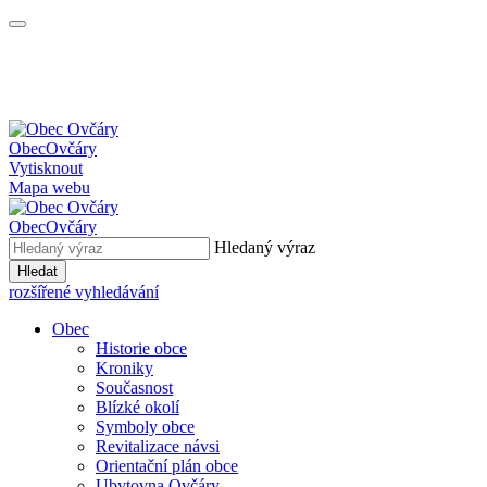
Obec
Ovčáry
Vytisknout
Mapa webu
Obec
Ovčáry
Hledaný výraz
Hledat
rozšířené vyhledávání
Obec
Historie obce
Kroniky
Současnost
Blízké okolí
Symboly obce
Revitalizace návsi
Orientační plán obce
Ubytovna Ovčáry