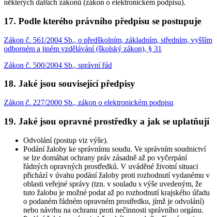
některých dalších zákonů (zákon o elektronickém podpisu).
17. Podle kterého právního předpisu se postupuje
Zákon č. 561/2004 Sb., o předškolním, základním, středním, vyšším
odborném a jiném vzdělávání (školský zákon), § 31
Zákon č. 500/2004 Sb., správní řád
18. Jaké jsou související předpisy
Zákon č. 227/2000 Sb., zákon o elektronickém podpisu
19. Jaké jsou opravné prostředky a jak se uplatňují
Odvolání (postup viz výše).
Podání žaloby ke správnímu soudu. Ve správním soudnictví
se lze domáhat ochrany práv zásadně až po vyčerpání
řádných opravných prostředků. V uváděné životní situaci
přichází v úvahu podání žaloby proti rozhodnutí vydanému v
oblasti veřejné správy (tzn. v souladu s výše uvedeným, že
tuto žalobu je možné podat až po rozhodnutí krajského úřadu
o podaném řádném opravném prostředku, jímž je odvolání)
nebo návrhu na ochranu proti nečinnosti správního orgánu.