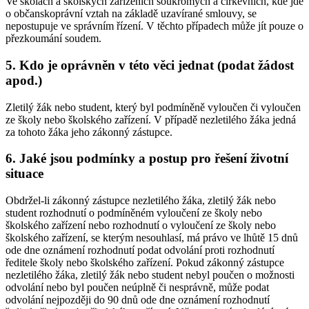
Ve školách a školských zařízeních soukromých a církevních, kde jde
o občanskoprávní vztah na základě uzavírané smlouvy, se
nepostupuje ve správním řízení. V těchto případech může jít pouze o
přezkoumání soudem.
5. Kdo je oprávněn v této věci jednat (podat žádost
apod.)
Zletilý žák nebo student, který byl podmíněně vyloučen či vyloučen
ze školy nebo školského zařízení. V případě nezletilého žáka jedná
za tohoto žáka jeho zákonný zástupce.
6. Jaké jsou podmínky a postup pro řešení životní
situace
Obdržel-li zákonný zástupce nezletilého žáka, zletilý žák nebo
student rozhodnutí o podmíněném vyloučení ze školy nebo
školského zařízení nebo rozhodnutí o vyloučení ze školy nebo
školského zařízení, se kterým nesouhlasí, má právo ve lhůtě 15 dnů
ode dne oznámení rozhodnutí podat odvolání proti rozhodnutí
ředitele školy nebo školského zařízení. Pokud zákonný zástupce
nezletilého žáka, zletilý žák nebo student nebyl poučen o možnosti
odvolání nebo byl poučen neúplně či nesprávně, může podat
odvolání nejpozději do 90 dnů ode dne oznámení rozhodnutí