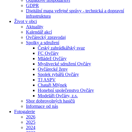
Odpadové hospodářství
GDPR
Digitální mapa veřejné správy - technická a dopravní
infrastruktura
Život v obci
Aktuality
Kalendář akcí
Ovčárecký zpravodaj
Spolky a sdružení
Český zahrádkářský svaz
FC Ovčáry
Mládež Ovčáry
Myslivecké sdružení Ovčáry
Ovčárecké ženy
Spolek rybářů Ovčáry
TJ ASPV
Chataři Mlýnek
Honební společenstvo Ovčáry
Modeláři Ovčáry, z.s.
Sbor dobrovolných hasičů
Informace od nás
Fotogalerie
2026
2025
2024