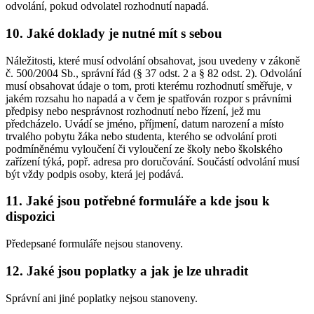
odvolání, pokud odvolatel rozhodnutí napadá.
10. Jaké doklady je nutné mít s sebou
Náležitosti, které musí odvolání obsahovat, jsou uvedeny v zákoně
č. 500/2004 Sb., správní řád (§ 37 odst. 2 a § 82 odst. 2). Odvolání
musí obsahovat údaje o tom, proti kterému rozhodnutí směřuje, v
jakém rozsahu ho napadá a v čem je spatřován rozpor s právními
předpisy nebo nesprávnost rozhodnutí nebo řízení, jež mu
předcházelo. Uvádí se jméno, příjmení, datum narození a místo
trvalého pobytu žáka nebo studenta, kterého se odvolání proti
podmíněnému vyloučení či vyloučení ze školy nebo školského
zařízení týká, popř. adresa pro doručování. Součástí odvolání musí
být vždy podpis osoby, která jej podává.
11. Jaké jsou potřebné formuláře a kde jsou k
dispozici
Předepsané formuláře nejsou stanoveny.
12. Jaké jsou poplatky a jak je lze uhradit
Správní ani jiné poplatky nejsou stanoveny.