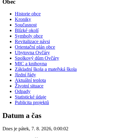
Obec
Historie obce
Kroniky
Současnost
Blízké okolí
Symboly obce
Revitalizace návsi
Orientační plán obce
Ubytovna Ovčáry
Spolkový dům Ovčáry
MIC a knihovna
Základní škola a mateřská škola
Jízdní řády
Aktuální teplota
Životní situace
Odpady
Statistické údaje
Publicita projektů
Datum a čas
Dnes je
pátek
,
7. 8. 2026
,
0:00:02