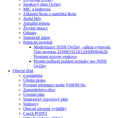
Spolkový dům Ovčáry
MIC a knihovna
Základní škola a mateřská škola
Jízdní řády
Aktuální teplota
Životní situace
Odpady
Statistické údaje
Publicita projektů
Modernizace JSDH Ovčáry - nákup vybavení,
číslo projektu 22⁄008⁄19210⁄120⁄099⁄004628,
Program rozvoje venkova
Projekt pořízení požární techniky pro JSDH
Ovčáry
Obecní úřad
e-podatelna
Úřední deska
Povinné informace podle §106⁄99 Sb.
Zastupitelstvo obce
Územní plán
Strategický rozvojový plán
Smlouvy
Obecně závazné vyhlášky
Czech POINT