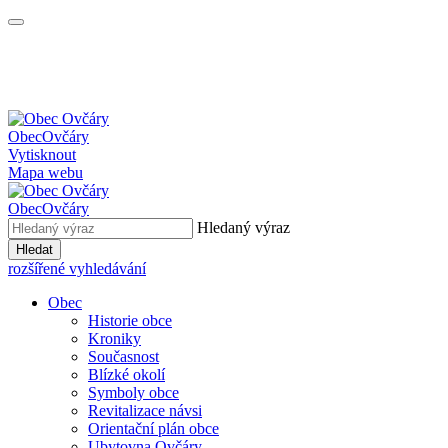
Obec
Ovčáry
Vytisknout
Mapa webu
Obec
Ovčáry
Hledaný výraz
Hledat
rozšířené vyhledávání
Obec
Historie obce
Kroniky
Současnost
Blízké okolí
Symboly obce
Revitalizace návsi
Orientační plán obce
Ubytovna Ovčáry