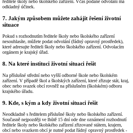
ředitele školy nebo školského zařízení. Včas podané odvolání má
odkladný účinek.
7. Jakým způsobem můžete zahájit řešení životní
situace
Pokud s rozhodnutím ředitele školy nebo školského zařízení
nesouhlasíte, můžete podat odvolání (řádný opravný prostředek),
které adresujte řediteli školy nebo školského zařízení. Odvolacím
orgánem je krajský úřad.
8. Na které instituci životní situaci řešit
Na příslušné střední nebo vyšší odborné škole nebo školském
zařízení. V případě škol a školských zařízení, které zřizuje stát, kraj,
obec nebo svazek obcí rovněž na příslušném (školském) odboru
krajského úřadu.
9. Kde, s kým a kdy životní situaci řešit
Neodkladně s ředitelem příslušné školy nebo školského zařízení.
Současně nejpozději ve lhůtě 15 dní ode dne oznámení rozhodnutí
ředitele školy nebo školského zařízení zřizované státem, krajem,
obcí nebo svazkem obcí je nutné podat řádný opravný prostředek -