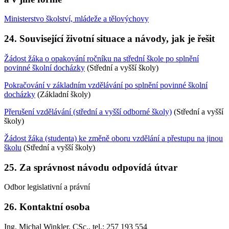
Ministerstvo školství, mládeže a tělovýchovy
24. Související životní situace a návody, jak je řešit
Žádost žáka o opakování ročníku na střední škole po splnění
povinné školní docházky
(Střední a vyšší školy)
Pokračování v základním vzdělávání po splnění povinné školní
docházky
(Základní školy)
Přerušení vzdělávání (střední a vyšší odborné školy)
(Střední a vyšší
školy)
Žádost žáka (studenta) ke změně oboru vzdělání a přestupu na jinou
školu
(Střední a vyšší školy)
25. Za správnost návodu odpovídá útvar
Odbor legislativní a právní
26. Kontaktní osoba
Ing. Michal Winkler, CSc., tel.: 257 193 554