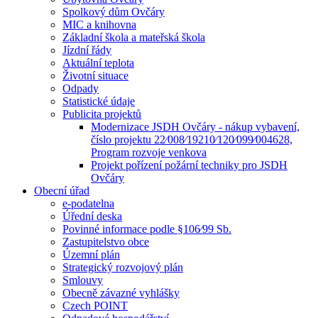
Spolkový dům Ovčáry
MIC a knihovna
Základní škola a mateřská škola
Jízdní řády
Aktuální teplota
Životní situace
Odpady
Statistické údaje
Publicita projektů
Modernizace JSDH Ovčáry - nákup vybavení,
číslo projektu 22⁄008⁄19210⁄120⁄099⁄004628,
Program rozvoje venkova
Projekt pořízení požární techniky pro JSDH
Ovčáry
Obecní úřad
e-podatelna
Úřední deska
Povinné informace podle §106⁄99 Sb.
Zastupitelstvo obce
Územní plán
Strategický rozvojový plán
Smlouvy
Obecně závazné vyhlášky
Czech POINT