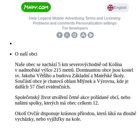
O naší obci
Naše obec se nachází 5 km severovýchodně od Kolína
v nadmořské výšce 215 metrů. Dominantou obce jsou kostel
sv. Jakuba Většího a budova Základní a Mateřské školy.
Součástí obce je chatová oblast Mlýnek a Výrovna, kde je
dalších 57 čísel evidenčních.
Společenský život utváření četné akce pořádané obcí, nebo
našimi spolky, kterých má obec celkem 12.
Okolí Ovčár disponuje krásnou přírodou, která láká na dlouhé
vycházky, nebo vyjížďky na kole.