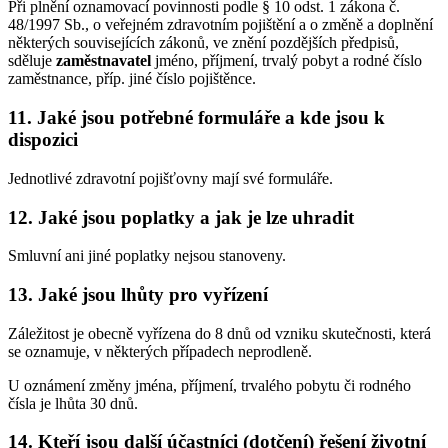
Při plnění oznamovací povinnosti podle § 10 odst. 1 zákona č.
48/1997 Sb., o veřejném zdravotním pojištění a o změně a doplnění
některých souvisejících zákonů, ve znění pozdějších předpisů,
sděluje
zaměstnavatel
jméno, příjmení, trvalý pobyt a rodné číslo
zaměstnance, příp. jiné číslo pojištěnce.
11. Jaké jsou potřebné formuláře a kde jsou k
dispozici
Jednotlivé zdravotní pojišťovny mají své formuláře.
12. Jaké jsou poplatky a jak je lze uhradit
Smluvní ani jiné poplatky nejsou stanoveny.
13. Jaké jsou lhůty pro vyřízení
Záležitost je obecně vyřízena do 8 dnů od vzniku skutečnosti, která
se oznamuje, v některých případech neprodleně.
U oznámení změny jména, příjmení, trvalého pobytu či rodného
čísla je lhůta 30 dnů.
14. Kteří jsou další účastníci (dotčení) řešení životní