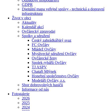
Odpadové hospodářství
GDPR
Digitální mapa veřejné správy - technická a dopravní
infrastruktura
Život v obci
Aktuality
Kalendář akcí
Ovčárecký zpravodaj
Spolky a sdružení
Český zahrádkářský svaz
FC Ovčáry
Mládež Ovčáry
Myslivecké sdružení Ovčáry
Ovčárecké ženy
Spolek rybářů Ovčáry
TJ ASPV
Chataři Mlýnek
Honební společenstvo Ovčáry
Modeláři Ovčáry, z.s.
Sbor dobrovolných hasičů
Informace od nás
Fotogalerie
2026
2025
2024