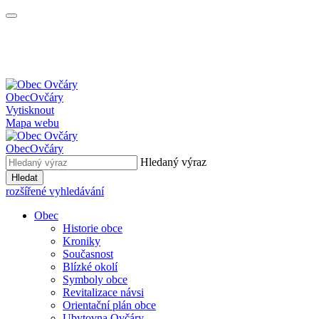
Obec
Ovčáry
Vytisknout
Mapa webu
Obec
Ovčáry
Hledaný výraz
Hledat
rozšířené vyhledávání
Obec
Historie obce
Kroniky
Současnost
Blízké okolí
Symboly obce
Revitalizace návsi
Orientační plán obce
Ubytovna Ovčáry