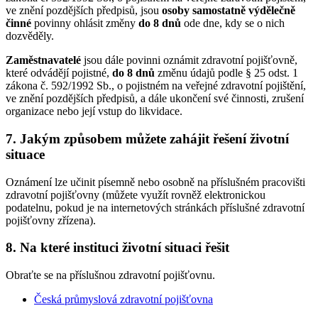
ve znění pozdějších předpisů, jsou
osoby samostatně výdělečně
činné
povinny ohlásit změny
do 8 dnů
ode dne, kdy se o nich
dozvěděly.
Zaměstnavatelé
jsou dále povinni oznámit zdravotní pojišťovně,
které odvádějí pojistné,
do 8 dnů
změnu údajů podle § 25 odst. 1
zákona č. 592/1992 Sb., o pojistném na veřejné zdravotní pojištění,
ve znění pozdějších předpisů, a dále ukončení své činnosti, zrušení
organizace nebo její vstup do likvidace.
7. Jakým způsobem můžete zahájit řešení životní
situace
Oznámení lze učinit písemně nebo osobně na příslušném pracovišti
zdravotní pojišťovny (můžete využít rovněž elektronickou
podatelnu, pokud je na internetových stránkách příslušné zdravotní
pojišťovny zřízena).
8. Na které instituci životní situaci řešit
Obraťte se na příslušnou zdravotní pojišťovnu.
Česká průmyslová zdravotní pojišťovna