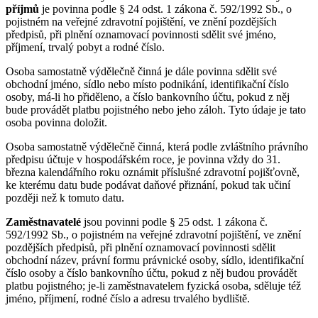
příjmů
je povinna podle § 24 odst. 1 zákona č. 592/1992 Sb., o
pojistném na veřejné zdravotní pojištění, ve znění pozdějších
předpisů, při plnění oznamovací povinnosti sdělit své jméno,
příjmení, trvalý pobyt a rodné číslo.
Osoba samostatně výdělečně činná je dále povinna sdělit své
obchodní jméno, sídlo nebo místo podnikání, identifikační číslo
osoby, má-li ho přiděleno, a číslo bankovního účtu, pokud z něj
bude provádět platbu pojistného nebo jeho záloh. Tyto údaje je tato
osoba povinna doložit.
Osoba samostatně výdělečně činná, která podle zvláštního právního
předpisu účtuje v hospodářském roce, je povinna vždy do 31.
března kalendářního roku oznámit příslušné zdravotní pojišťovně,
ke kterému datu bude podávat daňové přiznání, pokud tak učiní
později než k tomuto datu.
Zaměstnavatelé
jsou povinni podle § 25 odst. 1 zákona č.
592/1992 Sb., o pojistném na veřejné zdravotní pojištění, ve znění
pozdějších předpisů, při plnění oznamovací povinnosti sdělit
obchodní název, právní formu právnické osoby, sídlo, identifikační
číslo osoby a číslo bankovního účtu, pokud z něj budou provádět
platbu pojistného; je-li zaměstnavatelem fyzická osoba, sděluje též
jméno, příjmení, rodné číslo a adresu trvalého bydliště.