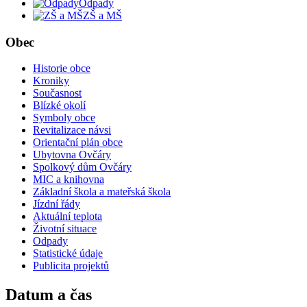
Odpady
ZŠ a MŠ
Obec
Historie obce
Kroniky
Současnost
Blízké okolí
Symboly obce
Revitalizace návsi
Orientační plán obce
Ubytovna Ovčáry
Spolkový dům Ovčáry
MIC a knihovna
Základní škola a mateřská škola
Jízdní řády
Aktuální teplota
Životní situace
Odpady
Statistické údaje
Publicita projektů
Datum a čas