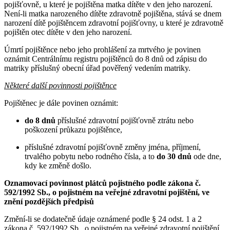
pojišťovně, u které je pojištěna matka dítěte v den jeho narození.
Není-li matka narozeného dítěte zdravotně pojištěna, stává se dnem
narození dítě pojištěncem zdravotní pojišťovny, u které je zdravotně
pojištěn otec dítěte v den jeho narození.
Úmrtí pojištěnce nebo jeho prohlášení za mrtvého je povinen
oznámit Centrálnímu registru pojištěnců do 8 dnů od zápisu do
matriky příslušný obecní úřad pověřený vedením matriky.
Některé další povinnosti pojištěnce
Pojištěnec je dále povinen oznámit:
do 8 dnů
příslušné zdravotní pojišťovně ztrátu nebo
poškození průkazu pojištěnce,
příslušné zdravotní pojišťovně změny jména, příjmení,
trvalého pobytu nebo rodného čísla, a to
do 30 dnů
ode dne,
kdy ke změně došlo.
Oznamovací povinnost plátců pojistného podle zákona č.
592/1992 Sb., o pojistném na veřejné zdravotní pojištění, ve
znění pozdějších předpisů
Změní-li se dodatečně údaje oznámené podle § 24 odst. 1 a 2
zákona č. 592/1992 Sb., o pojistném na veřejné zdravotní pojištění,