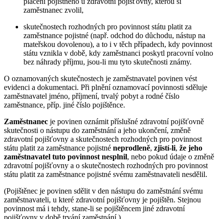
placení pojistného u zdravotní pojišťovny, kterou si
zaměstnanec zvolil,
skutečnostech rozhodných pro povinnost státu platit za
zaměstnance pojistné (např. odchod do důchodu, nástup na
mateřskou dovolenou), a to i v těch případech, kdy povinnost
státu vznikla v době, kdy zaměstnanci poskytl pracovní volno
bez náhrady příjmu, jsou-li mu tyto skutečnosti známy.
O oznamovaných skutečnostech je zaměstnavatel povinen vést
evidenci a dokumentaci. Při plnění oznamovací povinnosti sděluje
zaměstnavatel jméno, příjmení, trvalý pobyt a rodné číslo
zaměstnance, příp. jiné číslo pojištěnce.
Zaměstnanec
je povinen oznámit příslušné zdravotní pojišťovně
skutečnosti o nástupu do zaměstnání a jeho ukončení, změně
zdravotní pojišťovny a skutečnostech rozhodných pro povinnost
státu platit za zaměstnance pojistné
neprodleně
,
zjistí-li
,
že jeho
zaměstnavatel tuto povinnost nesplnil
, nebo pokud údaje o změně
zdravotní pojišťovny a o skutečnostech rozhodných pro povinnost
státu platit za zaměstnance pojistné svému zaměstnavateli nesdělil.
(Pojištěnec je povinen sdělit v den nástupu do zaměstnání svému
zaměstnavateli, u které zdravotní pojišťovny je pojištěn. Stejnou
povinnost má i tehdy, stane-li se pojištěncem jiné zdravotní
pojišťovny v době trvání zaměstnání.)