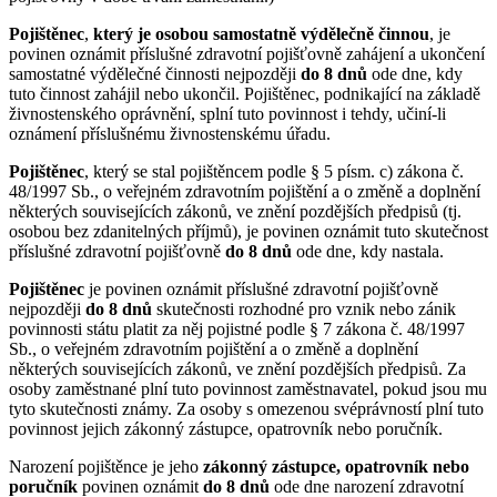
Pojištěnec
,
který je osobou samostatně výdělečně činnou
, je
povinen oznámit příslušné zdravotní pojišťovně zahájení a ukončení
samostatné výdělečné činnosti nejpozději
do 8 dnů
ode dne, kdy
tuto činnost zahájil nebo ukončil. Pojištěnec, podnikající na základě
živnostenského oprávnění, splní tuto povinnost i tehdy, učiní-li
oznámení příslušnému živnostenskému úřadu.
Pojištěnec
, který se stal pojištěncem podle § 5 písm. c) zákona č.
48/1997 Sb., o veřejném zdravotním pojištění a o změně a doplnění
některých souvisejících zákonů, ve znění pozdějších předpisů (tj.
osobou bez zdanitelných příjmů), je povinen oznámit tuto skutečnost
příslušné zdravotní pojišťovně
do 8 dnů
ode dne, kdy nastala.
Pojištěnec
je povinen oznámit příslušné zdravotní pojišťovně
nejpozději
do 8 dnů
skutečnosti rozhodné pro vznik nebo zánik
povinnosti státu platit za něj pojistné podle § 7 zákona č. 48/1997
Sb., o veřejném zdravotním pojištění a o změně a doplnění
některých souvisejících zákonů, ve znění pozdějších předpisů. Za
osoby zaměstnané plní tuto povinnost zaměstnavatel, pokud jsou mu
tyto skutečnosti známy. Za osoby s omezenou svéprávností plní tuto
povinnost jejich zákonný zástupce, opatrovník nebo poručník.
Narození pojištěnce je jeho
zákonný zástupce, opatrovník nebo
poručník
povinen oznámit
do 8 dnů
ode dne narození zdravotní