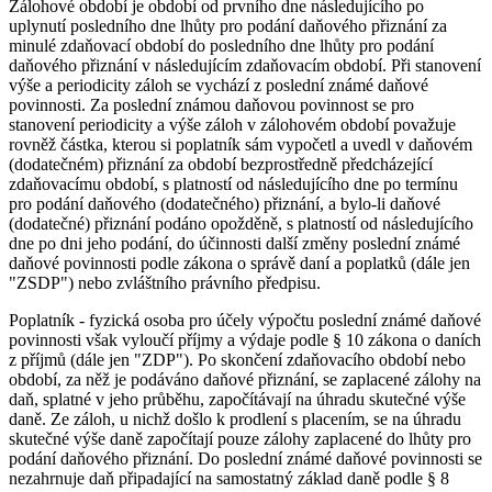
Zálohové období je období od prvního dne následujícího po
uplynutí posledního dne lhůty pro podání daňového přiznání za
minulé zdaňovací období do posledního dne lhůty pro podání
daňového přiznání v následujícím zdaňovacím období. Při stanovení
výše a periodicity záloh se vychází z poslední známé daňové
povinnosti. Za poslední známou daňovou povinnost se pro
stanovení periodicity a výše záloh v zálohovém období považuje
rovněž částka, kterou si poplatník sám vypočetl a uvedl v daňovém
(dodatečném) přiznání za období bezprostředně předcházející
zdaňovacímu období, s platností od následujícího dne po termínu
pro podání daňového (dodatečného) přiznání, a bylo-li daňové
(dodatečné) přiznání podáno opožděně, s platností od následujícího
dne po dni jeho podání, do účinnosti další změny poslední známé
daňové povinnosti podle zákona o správě daní a poplatků (dále jen
"ZSDP") nebo zvláštního právního předpisu.
Poplatník - fyzická osoba pro účely výpočtu poslední známé daňové
povinnosti však vyloučí příjmy a výdaje podle § 10 zákona o daních
z příjmů (dále jen "ZDP"). Po skončení zdaňovacího období nebo
období, za něž je podáváno daňové přiznání, se zaplacené zálohy na
daň, splatné v jeho průběhu, započítávají na úhradu skutečné výše
daně. Ze záloh, u nichž došlo k prodlení s placením, se na úhradu
skutečné výše daně započítají pouze zálohy zaplacené do lhůty pro
podání daňového přiznání. Do poslední známé daňové povinnosti se
nezahrnuje daň připadající na samostatný základ daně podle § 8