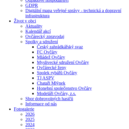
Odpadové hospodářství
GDPR
Digitální mapa veřejné správy - technická a dopravní
infrastruktura
Život v obci
Aktuality
Kalendář akcí
Ovčárecký zpravodaj
Spolky a sdružení
Český zahrádkářský svaz
FC Ovčáry
Mládež Ovčáry
Myslivecké sdružení Ovčáry
Ovčárecké ženy
Spolek rybářů Ovčáry
TJ ASPV
Chataři Mlýnek
Honební společenstvo Ovčáry
Modeláři Ovčáry, z.s.
Sbor dobrovolných hasičů
Informace od nás
Fotogalerie
2026
2025
2024