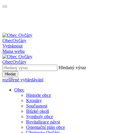
Obec
Ovčáry
Vytisknout
Mapa webu
Obec
Ovčáry
Hledaný výraz
Hledat
rozšířené vyhledávání
Obec
Historie obce
Kroniky
Současnost
Blízké okolí
Symboly obce
Revitalizace návsi
Orientační plán obce
Ubytovna Ovčáry