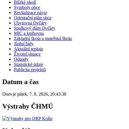
Blízké okolí
Symboly obce
Revitalizace návsi
Orientační plán obce
Ubytovna Ovčáry
Spolkový dům Ovčáry
MIC a knihovna
Základní škola a mateřská škola
Jízdní řády
Aktuální teplota
Životní situace
Odpady
Statistické údaje
Publicita projektů
Datum a čas
Dnes je
pátek
,
7. 8. 2026
,
20:43:38
Výstrahy ČHMÚ