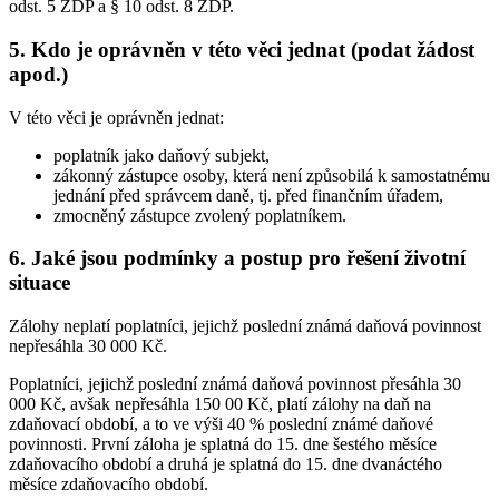
odst. 5 ZDP a § 10 odst. 8 ZDP.
5. Kdo je oprávněn v této věci jednat (podat žádost
apod.)
V této věci je oprávněn jednat:
poplatník jako daňový subjekt,
zákonný zástupce osoby, která není způsobilá k samostatnému
jednání před správcem daně, tj. před finančním úřadem,
zmocněný zástupce zvolený poplatníkem.
6. Jaké jsou podmínky a postup pro řešení životní
situace
Zálohy neplatí poplatníci, jejichž poslední známá daňová povinnost
nepřesáhla 30 000 Kč.
Poplatníci, jejichž poslední známá daňová povinnost přesáhla 30
000 Kč, avšak nepřesáhla 150 00 Kč, platí zálohy na daň na
zdaňovací období, a to ve výši 40 % poslední známé daňové
povinnosti. První záloha je splatná do 15. dne šestého měsíce
zdaňovacího období a druhá je splatná do 15. dne dvanáctého
měsíce zdaňovacího období.