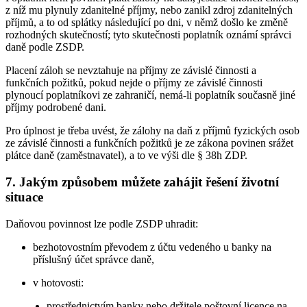
z níž mu plynuly zdanitelné příjmy, nebo zanikl zdroj zdanitelných
příjmů, a to od splátky následující po dni, v němž došlo ke změně
rozhodných skutečností; tyto skutečnosti poplatník oznámí správci
daně podle ZSDP.
Placení záloh se nevztahuje na příjmy ze závislé činnosti a
funkčních požitků, pokud nejde o příjmy ze závislé činnosti
plynoucí poplatníkovi ze zahraničí, nemá-li poplatník současně jiné
příjmy podrobené dani.
Pro úplnost je třeba uvést, že zálohy na daň z příjmů fyzických osob
ze závislé činnosti a funkčních požitků je ze zákona povinen srážet
plátce daně (zaměstnavatel), a to ve výši dle § 38h ZDP.
7. Jakým způsobem můžete zahájit řešení životní
situace
Daňovou povinnost lze podle ZSDP uhradit:
bezhotovostním převodem z účtu vedeného u banky na
příslušný účet správce daně,
v hotovosti:
prostřednictvím banky nebo držitele poštovní licence na