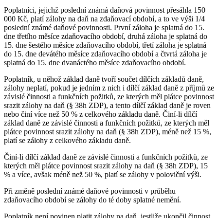
Poplatníci, jejichž poslední známá daňová povinnost přesáhla 150
000 Kč, platí zálohy na daň na zdaňovací období, a to ve výši 1/4
poslední známé daňové povinnosti. První záloha je splatná do 15.
dne třetího měsíce zdaňovacího období, druhá záloha je splatná do
15. dne šestého měsíce zdaňovacího období, třetí záloha je splatná
do 15. dne devátého měsíce zdaňovacího období a čtvrtá záloha je
splatná do 15. dne dvanáctého měsíce zdaňovacího období.
Poplatník, u něhož základ daně tvoří součet dílčích základů daně,
zálohy neplatí, pokud je jedním z nich i dílčí základ daně z příjmů ze
závislé činnosti a funkčních požitků, ze kterých měl plátce povinnost
srazit zálohy na daň (§ 38h ZDP), a tento dílčí základ daně je roven
nebo činí více než 50 % z celkového základu daně. Činí-li dílčí
základ daně ze závislé činnosti a funkčních požitků, ze kterých měl
plátce povinnost srazit zálohy na daň (§ 38h ZDP), méně než 15 %,
platí se zálohy z celkového základu daně.
Činí-li dílčí základ daně ze závislé činnosti a funkčních požitků, ze
kterých měl plátce povinnost srazit zálohy na daň (§ 38h ZDP), 15
% a více, avšak méně než 50 %, platí se zálohy v poloviční výši.
Při změně poslední známé daňové povinnosti v průběhu
zdaňovacího období se zálohy do té doby splatné nemění.
Poplatník není povinen platit zálohy na daň, jestliže ukončil činnost,