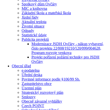
Spolkový dům Ovčáry
MIC a knihovna
Základní škola a mateřská škola
Jízdní řády
Aktuální teplota
Životní situace
Odpady
Statistické údaje
Publicita projektů
Modernizace JSDH Ovčáry - nákup vybavení,
číslo projektu 22⁄008⁄19210⁄120⁄099⁄004628,
Program rozvoje venkova
Projekt pořízení požární techniky pro JSDH
Ovčáry
Obecní úřad
e-podatelna
Úřední deska
Povinné informace podle §106⁄99 Sb.
Zastupitelstvo obce
Územní plán
Strategický rozvojový plán
Smlouvy
Obecně závazné vyhlášky
Czech POINT