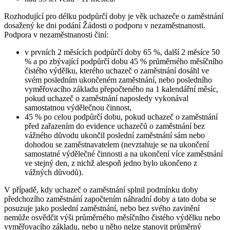
Rozhodující pro délku podpůrčí doby je věk uchazeče o zaměstnání
dosažený ke dni podání Žádosti o podporu v nezaměstnanosti.
Podpora v nezaměstnanosti činí:
v prvních 2 měsících podpůrčí doby 65 %, další 2 měsíce 50
% a po zbývající podpůrčí dobu 45 % průměrného měsíčního
čistého výdělku, kterého uchazeč o zaměstnání dosáhl ve
svém posledním ukončeném zaměstnání, nebo posledního
vyměřovacího základu přepočteného na 1 kalendářní měsíc,
pokud uchazeč o zaměstnání naposledy vykonával
samostatnou výdělečnou činnost,
45 % po celou podpůrčí dobu, pokud uchazeč o zaměstnání
před zařazením do evidence uchazečů o zaměstnání bez
vážného důvodu ukončil poslední zaměstnání sám nebo
dohodou se zaměstnavatelem (nevztahuje se na ukončení
samostatné výdělečné činnosti a na ukončení více zaměstnání
ve stejný den, z nichž alespoň jedno bylo ukončeno z
vážných důvodů).
V případě, kdy uchazeč o zaměstnání splnil podmínku doby
předchozího zaměstnání započtením náhradní doby a tato doba se
posuzuje jako poslední zaměstnání, nebo bez svého zavinění
nemůže osvědčit výši průměrného měsíčního čistého výdělku nebo
vyměřovacího základu, nebo u něho nelze stanovit průměrný