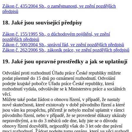
Zákon č. 435/2004 Sb., o zaměstnanosti, ve znění pozdějších
předpisů
18. Jaké jsou související předpisy
Zákon č. 155/1995 Sb., o důchodovém pojištění, ve znění
pozdějších předpisů
Zákon č. 500/2004 Sb., správní řád, ve znění pozdějších předpisů
Zákon č. 262/2006 Sb., zákoník práce, ve znění pozdějších předpisů
19. Jaké jsou opravné prostředky a jak se uplatňují
Odvolání proti rozhodnutí Úřadu práce České republiky můžete
podat písemně do 15 dnů po oznámení rozhodnutí. Odvolání
podejte krajské pobočce Úřadu práce České republiky, která
rozhodnutí vydala, odvoláváte se k Ministerstvu práce a sociálních
věcí.
Můžete také podat žádost o obnovu řízení, v případě, že nastaly
nové skutečnosti, které existovaly v době původního řízení a které
jsou vám ku prospěchu, přičemž je nebylo možné uplatnit v rámci
původního řízení, nebo v případě, že se provedené důkazy ukázaly
nepravdivými, a to do 3 měsíců ode dne, kdy jste se o důvodu
obnovy řízení dozvěděli, nejpozději však do 3 let ode dne právní
moci rozhodnutí. Žádost podejte tomu orgánu, který ve věci rozhodl