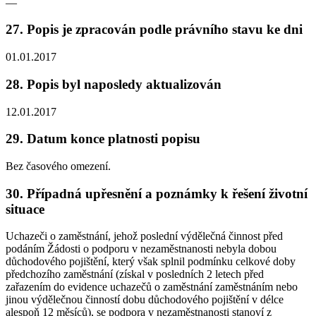
—
27. Popis je zpracován podle právního stavu ke dni
01.01.2017
28. Popis byl naposledy aktualizován
12.01.2017
29. Datum konce platnosti popisu
Bez časového omezení.
30. Případná upřesnění a poznámky k řešení životní
situace
Uchazeči o zaměstnání, jehož poslední výdělečná činnost před
podáním Žádosti o podporu v nezaměstnanosti
nebyla dobou
důchodového pojištění
, který však splnil podmínku celkové doby
předchozího zaměstnání (získal v posledních 2 letech před
zařazením do evidence uchazečů o zaměstnání zaměstnáním nebo
jinou výdělečnou činností dobu důchodového pojištění v délce
alespoň 12 měsíců), se podpora v nezaměstnanosti stanoví z