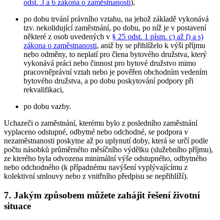
odst. 3 a 6 zákona o zaměstnanosti
),
po dobu trvání právního vztahu, na jehož základě vykonává
tzv. nekolidující zaměstnání, po dobu, po níž je v postavení
některé z osob uvedených v
§ 25 odst. 1 písm. c) až f) a s)
zákona o zaměstnanosti
, aniž by se přihlíželo k výši příjmu
nebo odměny, to neplatí pro člena bytového družstva, který
vykonává práci nebo činnost pro bytové družstvo mimo
pracovněprávní vztah nebo je pověřen obchodním vedením
bytového družstva, a po dobu poskytování podpory při
rekvalifikaci,
po dobu vazby.
Uchazeči o zaměstnání, kterému bylo z posledního zaměstnání
vyplaceno odstupné, odbytné nebo odchodné, se podpora v
nezaměstnanosti poskytne až po uplynutí doby, která se určí podle
počtu násobků průměrného měsíčního výdělku (služebního příjmu),
ze kterého byla odvozena minimální výše odstupného, odbytného
nebo odchodného (k případnému navýšení vyplývajícímu z
kolektivní smlouvy nebo z vnitřního předpisu se nepřihlíží).
7. Jakým způsobem můžete zahájit řešení životní
situace