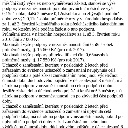
měsíční čistý výdělek nebo vyměřovací základ, stanoví se výše
podpory v nezaměstnanosti po dobu prvních 2 měsíců ve výši
0,15násobku, další 2 měsíce 0,12násobku a po zbývající podpůrčí
dobu ve výši 0,11násobku průměrné mzdy v národním hospodářství
za 1. až 3. čtvrtletí kalendářního roku předcházejícího kalendářnímu
roku, ve kterém byla podána žádost o tuto podporu.
Průměrná mzda
v národním hospodářství za 1. až 3. čtvrtletí roku
2016 činí
27 000 Kč
.
Maximální výše
podpory v nezaměstnanosti činí 0,58násobek
průměrné mzdy, tj.
15 660 Kč
(pro rok 2017).
Maximální výše
podpory při rekvalifikaci činí 0,65násobek
průměrné mzdy, tj.
17 550 Kč
(pro rok 2017).
Uchazeč o zaměstnání, kterému v posledních 2 letech před
zařazením do evidence uchazečů o zaměstnání neuplynula celá
podpůrčí doba a poté získal zaměstnáním nebo jinou výdělečnou
činností dobu důchodového pojištění v délce alespoň 3 měsíců, má
nárok na podporu v nezaměstnanosti po celou podpůrčí dobu.
Jestliže získal dobu důchodového pojištění kratší než 3 měsíce, má
nárok na podporu v nezaměstnanosti jen po zbývající část podpůrčí
doby.
Uchazeč o zaměstnání, kterému v posledních 2 letech před
zařazením do evidence uchazečů o zaměstnání uplynula celá
podpůrčí doba, má nárok na podporu v nezaměstnanosti, pokud po
uplynutí této podpůrčí doby získal zaměstnáním nebo jinou
výdělečnou činností dobu důchodového pojištění v délce alespoň 6