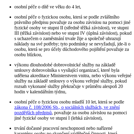
osobní péče o dítě ve věku do 4 let,
osobní péče o fyzickou osobu, která se podle zvláštního
právního předpisu považuje za osobu závislou na pomoci jiné
fyzické osoby ve stupni II (středně těžká závislost), ve stupni
III (těžká závislost) nebo ve stupni IV (úplná závislost), pokud
s uchazečem o zaměstnání trvale žije a společně uhrazují
náklady na své potřeby; tyto podmínky se nevyžadují, jde-li o
osobu, která se pro účely důchodového pojištění považuje za
osobu blízkou,
výkonu dlouhodobé dobrovolnické služby na základě
smlouvy dobrovolníka s vysílající organizací, které byla
udělena akreditace Ministerstvem vnitra, nebo výkonu veřejné
služby na základě smlouvy o výkonu veřejné služby, pokud
rozsah vykonané služby překračuje v průměru alespoň 20
hodin v kalendářním týdnu,
osobní péče o fyzickou osobu mladší 10 let, která se podle
zákona č. 108/2006 Sb., o sociálních službách, ve znění
pozdějších předpisů
, považuje za osobu závislou na pomoci
jiné fyzické osoby ve stupni I (lehká závislost),
trvání dočasné pracovní neschopnosti nebo nařízené
karantény osoby po skončení výdělečné činnosti, která