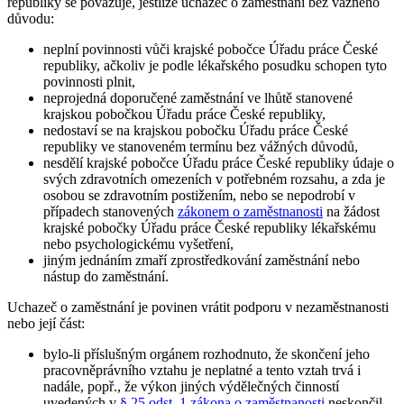
republiky se považuje
,
jestliže uchazeč o zaměstnání bez vážného
důvodu
:
neplní povinnosti vůči krajské pobočce Úřadu práce České
republiky, ačkoliv je podle lékařského posudku schopen tyto
povinnosti plnit,
neprojedná doporučené zaměstnání ve lhůtě stanovené
krajskou pobočkou Úřadu práce České republiky,
nedostaví se na krajskou pobočku Úřadu práce České
republiky ve stanoveném termínu bez vážných důvodů,
nesdělí krajské pobočce Úřadu práce České republiky údaje o
svých zdravotních omezeních v potřebném rozsahu, a zda je
osobou se zdravotním postižením, nebo se nepodrobí v
případech stanovených
zákonem o zaměstnanosti
na žádost
krajské pobočky Úřadu práce České republiky lékařskému
nebo psychologickému vyšetření,
jiným jednáním zmaří zprostředkování zaměstnání nebo
nástup do zaměstnání.
Uchazeč o zaměstnání je povinen vrátit podporu v nezaměstnanosti
nebo její část
:
bylo-li příslušným orgánem rozhodnuto, že skončení jeho
pracovněprávního vztahu je neplatné a tento vztah trvá i
nadále, popř., že výkon jiných výdělečných činností
uvedených v
§ 25 odst. 1 zákona o zaměstnanosti
neskončil,