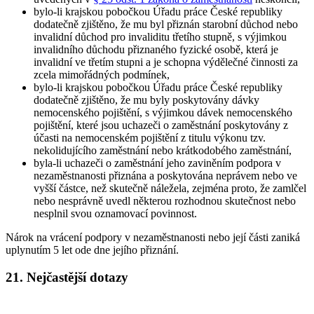
bylo-li krajskou pobočkou Úřadu práce České republiky
dodatečně zjištěno, že mu byl přiznán starobní důchod nebo
invalidní důchod pro invaliditu třetího stupně, s výjimkou
invalidního důchodu přiznaného fyzické osobě, která je
invalidní ve třetím stupni a je schopna výdělečné činnosti za
zcela mimořádných podmínek,
bylo-li krajskou pobočkou Úřadu práce České republiky
dodatečně zjištěno, že mu byly poskytovány dávky
nemocenského pojištění, s výjimkou dávek nemocenského
pojištění, které jsou uchazeči o zaměstnání poskytovány z
účasti na nemocenském pojištění z titulu výkonu tzv.
nekolidujícího zaměstnání nebo krátkodobého zaměstnání,
byla-li uchazeči o zaměstnání jeho zaviněním podpora v
nezaměstnanosti přiznána a poskytována neprávem nebo ve
vyšší částce, než skutečně náležela, zejména proto, že zamlčel
nebo nesprávně uvedl některou rozhodnou skutečnost nebo
nesplnil svou oznamovací povinnost.
Nárok na vrácení podpory v nezaměstnanosti nebo její části zaniká
uplynutím 5 let ode dne jejího přiznání.
21. Nejčastější dotazy