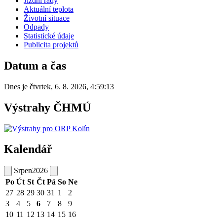
Jízdní řády
Aktuální teplota
Životní situace
Odpady
Statistické údaje
Publicita projektů
Datum a čas
Dnes je
čtvrtek
,
6. 8. 2026
,
4:59:13
Výstrahy ČHMÚ
Kalendář
Srpen
2026
Po
Út
St
Čt
Pá
So
Ne
27
28
29
30
31
1
2
3
4
5
6
7
8
9
10
11
12
13
14
15
16