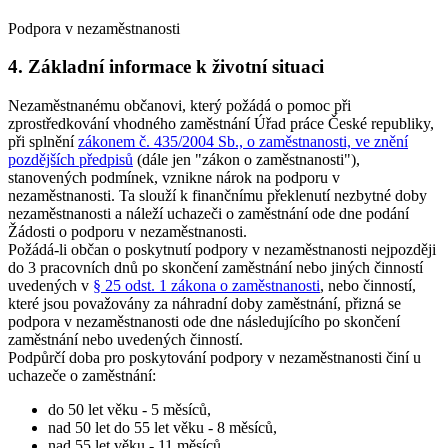
Podpora v nezaměstnanosti
4. Základní informace k životní situaci
Nezaměstnanému občanovi, který požádá o pomoc při
zprostředkování vhodného zaměstnání Úřad práce České republiky,
při splnění
zákonem č. 435/2004 Sb., o zaměstnanosti, ve znění
pozdějších předpisů
(dále jen "zákon o zaměstnanosti"),
stanovených podmínek, vznikne nárok na podporu v
nezaměstnanosti. Ta slouží k finančnímu překlenutí nezbytné doby
nezaměstnanosti a náleží uchazeči o zaměstnání ode dne podání
Žádosti o podporu v nezaměstnanosti.
Požádá-li občan o poskytnutí podpory v nezaměstnanosti nejpozději
do 3 pracovních dnů po skončení zaměstnání nebo jiných činností
uvedených v
§ 25 odst. 1 zákona o zaměstnanosti
, nebo činností,
které jsou považovány za náhradní doby zaměstnání, přizná se
podpora v nezaměstnanosti ode dne následujícího po skončení
zaměstnání nebo uvedených činností.
Podpůrčí doba pro poskytování podpory v nezaměstnanosti činí u
uchazeče o zaměstnání
:
do 50 let věku - 5 měsíců,
nad 50 let do 55 let věku - 8 měsíců,
nad 55 let věku - 11 měsíců.