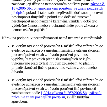
zakládala její účast na nemocenském pojištění podle
zákona č.
187/2006 Sb., o nemocenském pojištění, ve znění pozdějších
předpisů
, pokud si tato osoba nepřivodila dočasnou pracovní
neschopnost úmyslně a pokud tato dočasná pracovní
neschopnost nebo nařízená karanténa vznikla v době této
výdělečné činnosti nebo v ochranné lhůtě podle zákona o
nemocenském pojištění.
Nárok na podporu v nezaměstnanosti nemá uchazeč o zaměstnání
:
se kterým byl v době posledních 6 měsíců před zařazením do
evidence uchazečů o zaměstnání zaměstnavatelem skončen
pracovněprávní vztah z důvodu porušení povinnosti
vyplývající z právních předpisů vztahujících se k jím
vykonávané práci zvlášť hrubým způsobem; to platí i v
případě skončení jiného pracovního vztahu z obdobného
důvodu,
se kterým byl v době posledních 6 měsíců před zařazením do
evidence uchazečů o zaměstnání zaměstnavatelem skončen
pracovněprávní vztah z důvodu porušení jiné povinnosti
zaměstnance podle
§ 301a zákona č. 262/2006 Sb., zákoník
práce, ve znění pozdějších předpisů
, zvlášť hrubým
způsobem,