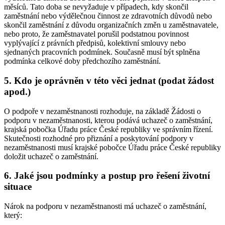
měsíců. Tato doba se nevyžaduje v případech, kdy skončil
zaměstnání nebo výdělečnou činnost ze zdravotních důvodů nebo
skončil zaměstnání z důvodu organizačních změn u zaměstnavatele,
nebo proto, že zaměstnavatel porušil podstatnou povinnost
vyplývající z právních předpisů, kolektivní smlouvy nebo
sjednaných pracovních podmínek. Současně musí být splněna
podmínka celkové doby předchozího zaměstnání.
5. Kdo je oprávněn v této věci jednat (podat žádost
apod.)
O podpoře v nezaměstnanosti rozhoduje, na základě Žádosti o
podporu v nezaměstnanosti, kterou podává uchazeč o zaměstnání,
krajská pobočka Úřadu práce České republiky ve správním řízení.
Skutečnosti rozhodné pro přiznání a poskytování podpory v
nezaměstnanosti musí krajské pobočce Úřadu práce České republiky
doložit uchazeč o zaměstnání
.
6. Jaké jsou podmínky a postup pro řešení životní
situace
Nárok na podporu v nezaměstnanosti má uchazeč o zaměstnání
,
který: