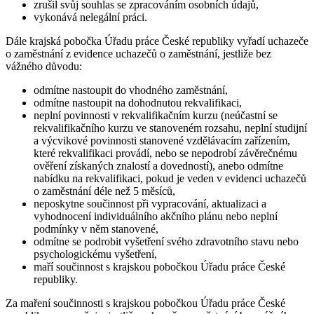
zrušil svůj souhlas se zpracováním osobních údajů,
vykonává nelegální práci.
Dále krajská pobočka Úřadu práce České republiky vyřadí uchazeče
o zaměstnání z evidence uchazečů o zaměstnání, jestliže bez
vážného důvodu
:
odmítne nastoupit do vhodného zaměstnání,
odmítne nastoupit na dohodnutou rekvalifikaci,
neplní povinnosti v rekvalifikačním kurzu (neúčastní se
rekvalifikačního kurzu ve stanoveném rozsahu, neplní studijní
a výcvikové povinnosti stanovené vzdělávacím zařízením,
které rekvalifikaci provádí, nebo se nepodrobí závěrečnému
ověření získaných znalostí a dovedností), anebo odmítne
nabídku na rekvalifikaci, pokud je veden v evidenci uchazečů
o zaměstnání déle než 5 měsíců,
neposkytne součinnost při vypracování, aktualizaci a
vyhodnocení individuálního akčního plánu nebo neplní
podmínky v něm stanovené,
odmítne se podrobit vyšetření svého zdravotního stavu nebo
psychologickému vyšetření,
maří součinnost s krajskou pobočkou Úřadu práce České
republiky.
Za maření součinnosti s krajskou pobočkou Úřadu práce České