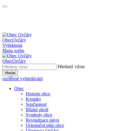
Obec
Ovčáry
Vytisknout
Mapa webu
Obec
Ovčáry
Hledaný výraz
Hledat
rozšířené vyhledávání
Obec
Historie obce
Kroniky
Současnost
Blízké okolí
Symboly obce
Revitalizace návsi
Orientační plán obce
Ubytovna Ovčáry