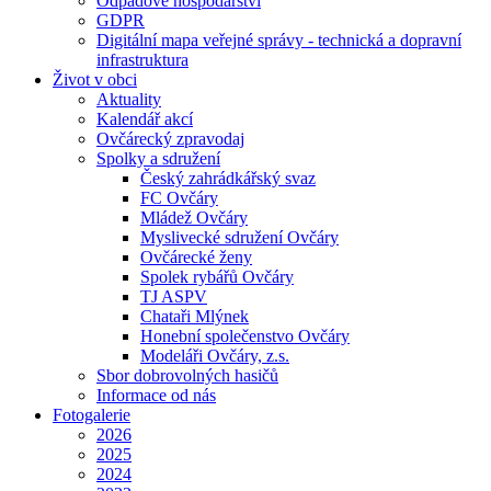
Odpadové hospodářství
GDPR
Digitální mapa veřejné správy - technická a dopravní
infrastruktura
Život v obci
Aktuality
Kalendář akcí
Ovčárecký zpravodaj
Spolky a sdružení
Český zahrádkářský svaz
FC Ovčáry
Mládež Ovčáry
Myslivecké sdružení Ovčáry
Ovčárecké ženy
Spolek rybářů Ovčáry
TJ ASPV
Chataři Mlýnek
Honební společenstvo Ovčáry
Modeláři Ovčáry, z.s.
Sbor dobrovolných hasičů
Informace od nás
Fotogalerie
2026
2025
2024