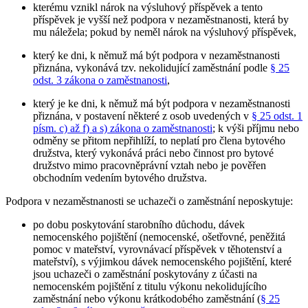
kterému vznikl nárok na výsluhový příspěvek a tento
příspěvek je vyšší než podpora v nezaměstnanosti, která by
mu náležela; pokud by neměl nárok na výsluhový příspěvek,
který ke dni, k němuž má být podpora v nezaměstnanosti
přiznána, vykonává tzv. nekolidující zaměstnání podle
§ 25
odst. 3 zákona o zaměstnanosti
,
který je ke dni, k němuž má být podpora v nezaměstnanosti
přiznána, v postavení některé z osob uvedených v
§ 25 odst. 1
písm. c) až f) a s) zákona o zaměstnanosti
; k výši příjmu nebo
odměny se přitom nepřihlíží, to neplatí pro člena bytového
družstva, který vykonává práci nebo činnost pro bytové
družstvo mimo pracovněprávní vztah nebo je pověřen
obchodním vedením bytového družstva.
Podpora v nezaměstnanosti se uchazeči o zaměstnání neposkytuje
:
po dobu poskytování starobního důchodu, dávek
nemocenského pojištění (nemocenské, ošetřovné, peněžitá
pomoc v mateřství, vyrovnávací příspěvek v těhotenství a
mateřství), s výjimkou dávek nemocenského pojištění, které
jsou uchazeči o zaměstnání poskytovány z účasti na
nemocenském pojištění z titulu výkonu nekolidujícího
zaměstnání nebo výkonu krátkodobého zaměstnání (
§ 25