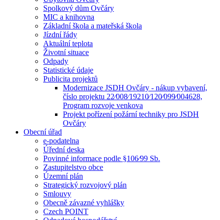
Spolkový dům Ovčáry
MIC a knihovna
Základní škola a mateřská škola
Jízdní řády
Aktuální teplota
Životní situace
Odpady
Statistické údaje
Publicita projektů
Modernizace JSDH Ovčáry - nákup vybavení,
číslo projektu 22⁄008⁄19210⁄120⁄099⁄004628,
Program rozvoje venkova
Projekt pořízení požární techniky pro JSDH
Ovčáry
Obecní úřad
e-podatelna
Úřední deska
Povinné informace podle §106⁄99 Sb.
Zastupitelstvo obce
Územní plán
Strategický rozvojový plán
Smlouvy
Obecně závazné vyhlášky
Czech POINT