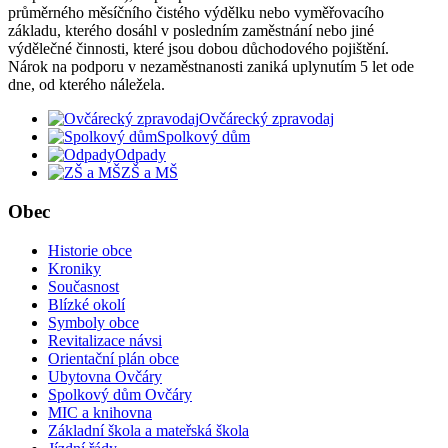
průměrného měsíčního čistého výdělku nebo vyměřovacího
základu, kterého dosáhl v posledním zaměstnání nebo jiné
výdělečné činnosti, které jsou dobou důchodového pojištění.
Nárok na podporu v nezaměstnanosti zaniká uplynutím 5 let ode
dne, od kterého náležela.
Ovčárecký zpravodaj
Spolkový dům
Odpady
ZŠ a MŠ
Obec
Historie obce
Kroniky
Současnost
Blízké okolí
Symboly obce
Revitalizace návsi
Orientační plán obce
Ubytovna Ovčáry
Spolkový dům Ovčáry
MIC a knihovna
Základní škola a mateřská škola