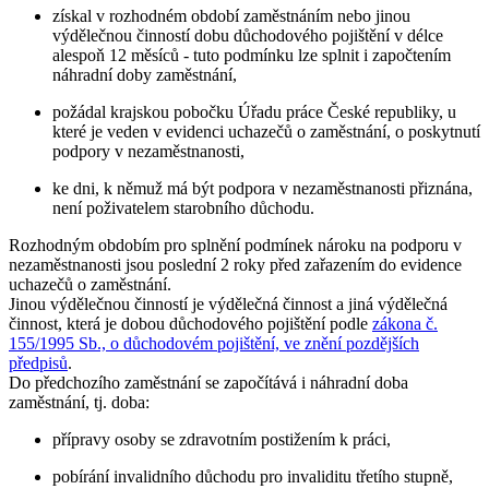
získal v rozhodném období zaměstnáním nebo jinou
výdělečnou činností dobu důchodového pojištění v délce
alespoň 12 měsíců - tuto podmínku lze splnit i započtením
náhradní doby zaměstnání,
požádal krajskou pobočku Úřadu práce České republiky, u
které je veden v evidenci uchazečů o zaměstnání, o poskytnutí
podpory v nezaměstnanosti,
ke dni, k němuž má být podpora v nezaměstnanosti přiznána,
není poživatelem starobního důchodu.
Rozhodným obdobím pro splnění podmínek nároku na podporu v
nezaměstnanosti jsou
poslední 2 roky
před zařazením do evidence
uchazečů o zaměstnání.
Jinou výdělečnou činností je výdělečná činnost a jiná výdělečná
činnost, která je dobou důchodového pojištění podle
zákona č.
155/1995 Sb., o důchodovém pojištění, ve znění pozdějších
předpisů
.
Do předchozího zaměstnání se započítává i
náhradní doba
zaměstnání
, tj. doba:
přípravy osoby se zdravotním postižením k práci,
pobírání invalidního důchodu pro invaliditu třetího stupně,