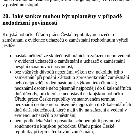
v posledním stupni.
20. Jaké sankce mohou být uplatněny v případě
nedodržení povinností
Krajská pobočka Úřadu práce České republiky uchazeče o
zaměstnání z evidence uchazečů o zaměstnání rozhodnutím vyřadí
,
jestliže:
nastala některá ze skutečností bránících zařazení nebo vedení
v evidenci uchazečů o zaměstnání a uchazeč o zaměstnání
nesplní oznamovací povinnost,
bez vážných důvodů neoznámí výkon tzv. nekolidujícího
zaměstnání při podání Žádosti o zprostředkování zaměstnání
nebo nejpozději v den nástupu k výkonu této činnosti;
neoznámí osobně nebo písemně nejpozději do 8 kalendářních
dnů důvody, pro které se nedostavil na krajskou pobočku
Úřadu práce České republiky ve stanoveném termínu;
neoznámí osobně nebo písemně nejpozději do 8 kalendářních
dnů další skutečnosti, které mají vliv na zařazení a vedení v
evidenci uchazečů o zaměstnání,
není podle lékařského posudku schopen plnit povinnost
součinnosti s krajskou pobočkou Úřadu práce České
republiky při zprostředkování zaměstnání,