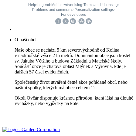
O naší obci
Naše obec se nachází 5 km severovýchodně od Kolína
v nadmořské výšce 215 metrů. Dominantou obce jsou kostel
sv. Jakuba Většího a budova Základní a Mateřské školy.
Součástí obce je chatová oblast Mlýnek a Výrovna, kde je
dalších 57 čísel evidenčních.
Společenský život utváření četné akce pořádané obcí, nebo
našimi spolky, kterých má obec celkem 12.
Okolí Ovčár disponuje krásnou přírodou, která láká na dlouhé
vycházky, nebo vyjížďky na kole.