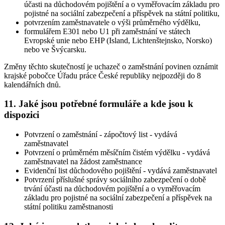
účasti na důchodovém pojištění a o vyměřovacím základu pro
pojistné na sociální zabezpečení a příspěvek na státní politiku,
potvrzením zaměstnavatele o výši průměrného výdělku,
formulářem E301 nebo U1 při zaměstnání ve státech
Evropské unie nebo EHP (Island, Lichtenštejnsko, Norsko)
nebo ve Švýcarsku.
Změny těchto skutečností je uchazeč o zaměstnání povinen oznámit
krajské pobočce Úřadu práce České republiky nejpozději do 8
kalendářních dnů
.
11. Jaké jsou potřebné formuláře a kde jsou k
dispozici
Potvrzení o zaměstnání - zápočtový list - vydává
zaměstnavatel
Potvrzení o průměrném měsíčním čistém výdělku - vydává
zaměstnavatel na žádost zaměstnance
Evidenční list důchodového pojištění - vydává zaměstnavatel
Potvrzení příslušné správy sociálního zabezpečení o době
trvání účasti na důchodovém pojištění a o vyměřovacím
základu pro pojistné na sociální zabezpečení a příspěvek na
státní politiku zaměstnanosti