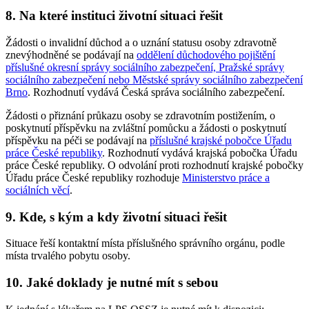
8. Na které instituci životní situaci řešit
Žádosti o invalidní důchod a o uznání statusu osoby zdravotně
znevýhodněné se podávají na
oddělení důchodového pojištění
příslušné okresní správy sociálního zabezpečení, Pražské správy
sociálního zabezpečení nebo Městské správy sociálního zabezpečení
Brno
. Rozhodnutí vydává Česká správa sociálního zabezpečení.
Žádosti o přiznání průkazu osoby se zdravotním postižením, o
poskytnutí příspěvku na zvláštní pomůcku a žádosti o poskytnutí
příspěvku na péči se podávají na
příslušné krajské pobočce Úřadu
práce České republiky
. Rozhodnutí vydává krajská pobočka Úřadu
práce České republiky. O odvolání proti rozhodnutí krajské pobočky
Úřadu práce České republiky rozhoduje
Ministerstvo práce a
sociálních věcí
.
9. Kde, s kým a kdy životní situaci řešit
Situace řeší kontaktní místa příslušného správního orgánu, podle
místa trvalého pobytu osoby.
10. Jaké doklady je nutné mít s sebou