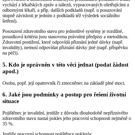
vychází z lékařských zpráv a nálezů, vypracovaných ošetřujícími a
odbornými lékaři, a příp. dalších podkladů (např. u posuzování
stupně závislosti je jedním z podkladů též výsledek sociálního
šetření).
Posouzení zdravotního stavu pro jednotlivé systémy je rozdílné,
posudková kritéria jsou stanovena právními předpisy a metodikou.
Zdravotní postižení, které odpovídá přiznání jedné dávky (např.
invalidity), nemusí odpovídat přiznání dávky jiné (např. příspěvku
na péči).
5. Kdo je oprávněn v této věci jednat (podat žádost
apod.)
Osoba, popř. její opatrovník či zmocněnec na základě plné moci.
6. Jaké jsou podmínky a postup pro řešení životní
situace
Pojištěnec je invalidní, jestliže z důvodu dlouhodobě nepříznivého
zdravotního stavu nastal pokles jeho pracovní schopnosti nejméně o
35 %.
Jestliže pracovní schopnost pojištěnce poklesla: