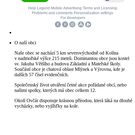
O naší obci
Naše obec se nachází 5 km severovýchodně od Kolína
v nadmořské výšce 215 metrů. Dominantou obce jsou kostel
sv. Jakuba Většího a budova Základní a Mateřské školy.
Součástí obce je chatová oblast Mlýnek a Výrovna, kde je
dalších 57 čísel evidenčních.
Společenský život utváření četné akce pořádané obcí, nebo
našimi spolky, kterých má obec celkem 12.
Okolí Ovčár disponuje krásnou přírodou, která láká na dlouhé
vycházky, nebo vyjížďky na kole.