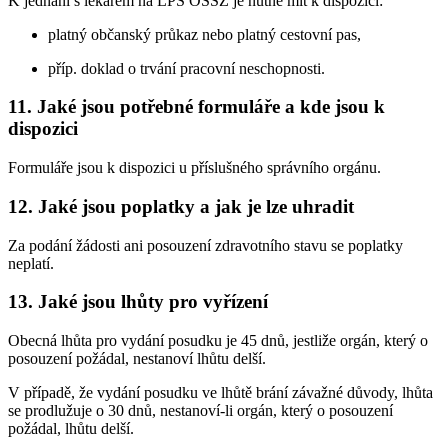
K jednání s lékařem na LPS OSSZ je nutné mít k dispozici:
platný občanský průkaz nebo platný cestovní pas,
příp. doklad o trvání pracovní neschopnosti.
11. Jaké jsou potřebné formuláře a kde jsou k
dispozici
Formuláře jsou k dispozici u příslušného správního orgánu.
12. Jaké jsou poplatky a jak je lze uhradit
Za podání žádosti ani posouzení zdravotního stavu se poplatky
neplatí.
13. Jaké jsou lhůty pro vyřízení
Obecná lhůta pro vydání posudku je 45 dnů, jestliže orgán, který o
posouzení požádal, nestanoví lhůtu delší.
V případě, že vydání posudku ve lhůtě brání závažné důvody, lhůta
se prodlužuje o 30 dnů, nestanoví-li orgán, který o posouzení
požádal, lhůtu delší.