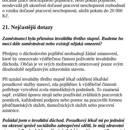
dočasně práce neschopného pojištěnce, nebo pokud pojištěnec
neodevzdá při ukončení dočasné pracovní neschopnosti rozhodnutí
o vzniku dočasné pracovní neschopnosti, uložit pokutu do 20 000
Kč.
21. Nejčastější dotazy
Zaměstnanci byla přiznána invalidita třetího stupně. Budeme ho
moci dále zaměstnávat nebo existují nějaká omezení?
Předpisy o důchodovém pojištění neobsahují žádné ustanovení,
které by omezovalo výdělečnou činnost poživatele invalidního
důchodu. Občan je ve svých možnostech omezovaný pouze svým
dlouhodobě nepříznivým zdravotním stavem.
Při uznání invalidity třetího stupně lékař oddělení lékařské
posudkové služby stanoví, zda pojištěnec k výdělečné činnosti
potřebuje vytvoření zcela mimořádných podmínek. To znamená
např. zvláštní úpravu strojů nebo používání zvláštních pracovních
pomůcek, každodenní podporu nebo pomoc na pracovišti formou
předčitatelských služeb, tlumočnických služeb nebo pracovní
asistence.
Požádal jsem o invalidní důchod. Posudkový lékař mi po jednání
na okresní správě sociálního zabezpečení sdělil, že můj zdravotní