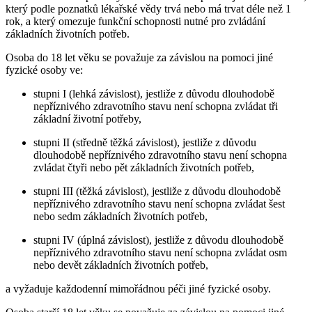
který podle poznatků lékařské vědy trvá nebo má trvat déle než 1
rok, a který omezuje funkční schopnosti nutné pro zvládání
základních životních potřeb.
Osoba do 18 let věku se považuje za závislou na pomoci jiné
fyzické osoby ve:
stupni I (lehká závislost), jestliže z důvodu dlouhodobě
nepříznivého zdravotního stavu není schopna zvládat tři
základní životní potřeby,
stupni II (středně těžká závislost), jestliže z důvodu
dlouhodobě nepříznivého zdravotního stavu není schopna
zvládat čtyři nebo pět základních životních potřeb,
stupni III (těžká závislost), jestliže z důvodu dlouhodobě
nepříznivého zdravotního stavu není schopna zvládat šest
nebo sedm základních životních potřeb,
stupni IV (úplná závislost), jestliže z důvodu dlouhodobě
nepříznivého zdravotního stavu není schopna zvládat osm
nebo devět základních životních potřeb,
a vyžaduje každodenní mimořádnou péči jiné fyzické osoby.