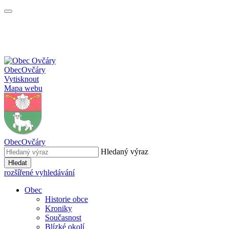
Obec
Ovčáry
Vytisknout
Mapa webu
Obec
Ovčáry
Hledaný výraz
Hledat
rozšířené vyhledávání
Obec
Historie obce
Kroniky
Současnost
Blízké okolí