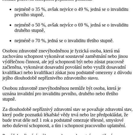
nejméně o 35 %, avšak nejvíce o 49 %, jedná se o invaliditu
prvního stupně,
nejméně o 50 %, avšak nejvíce o 69 %, jedná se o invaliditu
druhého stupně,
nejméně o 70 %, jedná se o invaliditu třetího stupně.
Osobou zdravotně znevýhodněnou je fyzická osoba, která má
zachovánu schopnost vykonávat soustavné zaměstnání nebo jinou
výdělečnou činnost, ale její schopnosti být nebo zůstat pracovně
začleněna, vykonávat dosavadní povolání nebo využít dosavadní
kvalifikaci nebo kvalifikaci získat jsou podstatně omezeny z důvodu
jejího dlouhodobě nepříznivého zdravotního stavu.
Osobou zdravotně znevýhodněnou nemůže být osoba, která je
uznána invalidní pro invaliditu prvního, druhého nebo třetího
stupně.
Za dlouhodobě nepříznivý zdravotní stav se považuje zdravotní stav,
který podle poznatků lékařské vědy trvá nebo lze předpokládat, že
bude trvat déle než 1 rok a podstatně omezuje tělesné, smyslové
nebo duševní schopnosti, a tím i schopnost pracovního uplatnění.