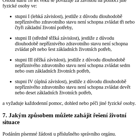
Osoba starší 18 let věku se považuje za závislou na pomoci jiné
fyzické osoby ve:
stupni I (lehká závislost), jestliže z důvodu dlouhodobě
nepříznivého zdravotního stavu není schopna zvládat tři nebo
čtyři základní životní potřeby,
stupni II (středně těžká závislost), jestliže z důvodu
dlouhodobě nepříznivého zdravotního stavu není schopna
zvládat pět nebo šest základních životních potřeb,
stupni III (těžká závislost), jestliže z důvodu dlouhodobě
nepříznivého zdravotního stavu není schopna zvládat sedm
nebo osm základních životních potřeb,
stupni IV (úplná závislost), jestliže z důvodu dlouhodobě
nepříznivého zdravotního stavu není schopna zvládat devět
nebo deset základních životních potřeb,
a vyžaduje každodenní pomoc, dohled nebo péči jiné fyzické osoby.
7. Jakým způsobem můžete zahájit řešení životní
situace
Podáním písemné žádosti u příslušného správního orgánu.