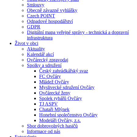
Smlouvy
Obecně závazné vyhlášky
Czech POINT
Odpadové hospodářství
GDPR
Digitální mapa veřejné správy - technická a dopravní
infrastruktura
Život v obci
Aktuality
Kalendář akcí
Ovčárecký zpravodaj
Spolky a sdružení
Český zahrádkářský svaz
FC Ovčáry
Mládež Ovčáry
Myslivecké sdružení Ovčáry
Ovčárecké ženy
Spolek rybářů Ovčáry
TJ ASPV
Chataři Mlýnek
Honební společenstvo Ovčáry
Modeláři Ovčáry, z.s.
Sbor dobrovolných hasičů
Informace od nás
Fotogalerie