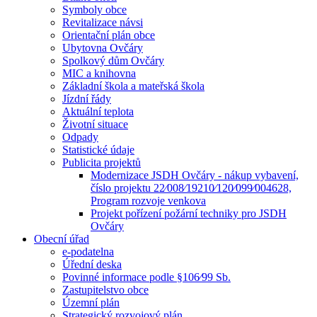
Symboly obce
Revitalizace návsi
Orientační plán obce
Ubytovna Ovčáry
Spolkový dům Ovčáry
MIC a knihovna
Základní škola a mateřská škola
Jízdní řády
Aktuální teplota
Životní situace
Odpady
Statistické údaje
Publicita projektů
Modernizace JSDH Ovčáry - nákup vybavení,
číslo projektu 22⁄008⁄19210⁄120⁄099⁄004628,
Program rozvoje venkova
Projekt pořízení požární techniky pro JSDH
Ovčáry
Obecní úřad
e-podatelna
Úřední deska
Povinné informace podle §106⁄99 Sb.
Zastupitelstvo obce
Územní plán
Strategický rozvojový plán