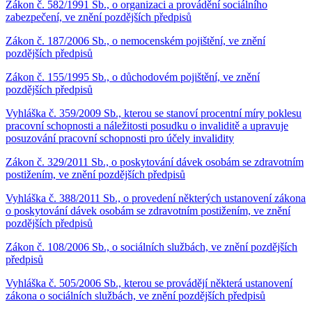
Zákon č. 582/1991 Sb., o organizaci a provádění sociálního
zabezpečení, ve znění pozdějších předpisů
Zákon č. 187/2006 Sb., o nemocenském pojištění, ve znění
pozdějších předpisů
Zákon č. 155/1995 Sb., o důchodovém pojištění, ve znění
pozdějších předpisů
Vyhláška č. 359/2009 Sb., kterou se stanoví procentní míry poklesu
pracovní schopnosti a náležitosti posudku o invaliditě a upravuje
posuzování pracovní schopnosti pro účely invalidity
Zákon č. 329/2011 Sb., o poskytování dávek osobám se zdravotním
postižením, ve znění pozdějších předpisů
Vyhláška č. 388/2011 Sb., o provedení některých ustanovení zákona
o poskytování dávek osobám se zdravotním postižením, ve znění
pozdějších předpisů
Zákon č. 108/2006 Sb., o sociálních službách, ve znění pozdějších
předpisů
Vyhláška č. 505/2006 Sb., kterou se provádějí některá ustanovení
zákona o sociálních službách, ve znění pozdějších předpisů