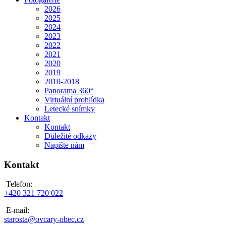
2026
2025
2024
2023
2022
2021
2020
2019
2010-2018
Panorama 360°
Virtuální prohlídka
Letecké snímky
Kontakt
Kontakt
Důležité odkazy
Napište nám
Kontakt
Telefon:
+420 321 720 022
E-mail:
starosta@ovcary-obec.cz