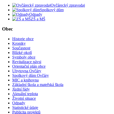
Ovčárecký zpravodaj
Spolkový dům
Odpady
ZŠ a MŠ
Obec
Historie obce
Kroniky
Současnost
Blízké okolí
Symboly obce
Revitalizace návsi
Orientační plán obce
Ubytovna Ovčáry
Spolkový dům Ovčáry
MIC a knihovna
Základní škola a mateřská škola
Jízdní řády
Aktuální teplota
Životní situace
Odpady
Statistické údaje
Publicita projektů