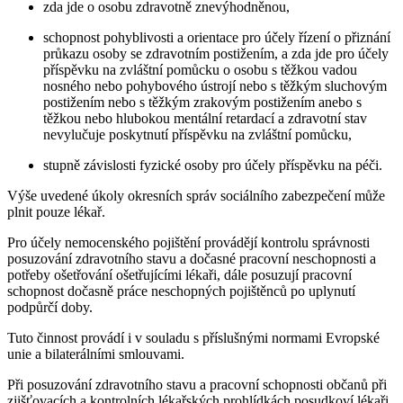
zda jde o osobu zdravotně znevýhodněnou,
schopnost pohyblivosti a orientace pro účely řízení o přiznání
průkazu osoby se zdravotním postižením, a zda jde pro účely
příspěvku na zvláštní pomůcku o osobu s těžkou vadou
nosného nebo pohybového ústrojí nebo s těžkým sluchovým
postižením nebo s těžkým zrakovým postižením anebo s
těžkou nebo hlubokou mentální retardací a zdravotní stav
nevylučuje poskytnutí příspěvku na zvláštní pomůcku,
stupně závislosti fyzické osoby pro účely příspěvku na péči.
Výše uvedené úkoly okresních správ sociálního zabezpečení může
plnit pouze lékař.
Pro účely nemocenského pojištění provádějí kontrolu správnosti
posuzování zdravotního stavu a dočasné pracovní neschopnosti a
potřeby ošetřování ošetřujícími lékaři, dále posuzují pracovní
schopnost dočasně práce neschopných pojištěnců po uplynutí
podpůrčí doby.
Tuto činnost provádí i v souladu s příslušnými normami Evropské
unie a bilaterálními smlouvami.
Při posuzování zdravotního stavu a pracovní schopnosti občanů při
zjišťovacích a kontrolních lékařských prohlídkách posudkoví lékaři