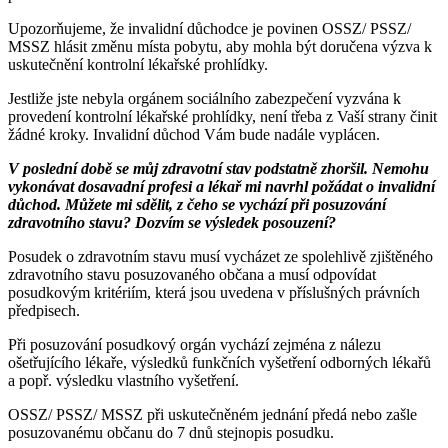
Upozorňujeme, že invalidní důchodce je povinen OSSZ/ PSSZ/
MSSZ hlásit změnu místa pobytu, aby mohla být doručena výzva k
uskutečnění kontrolní lékařské prohlídky.
Jestliže jste nebyla orgánem sociálního zabezpečení vyzvána k
provedení kontrolní lékařské prohlídky, není třeba z Vaší strany činit
žádné kroky. Invalidní důchod Vám bude nadále vyplácen.
V poslední době se můj zdravotní stav podstatně zhoršil. Nemohu
vykonávat dosavadní profesi a lékař mi navrhl požádat o invalidní
důchod. Můžete mi sdělit, z čeho se vychází při posuzování
zdravotního stavu? Dozvím se výsledek posouzení?
Posudek o zdravotním stavu musí vycházet ze spolehlivě zjištěného
zdravotního stavu posuzovaného občana a musí odpovídat
posudkovým kritériím, která jsou uvedena v příslušných právních
předpisech.
Při posuzování posudkový orgán vychází zejména z nálezu
ošetřujícího lékaře, výsledků funkčních vyšetření odborných lékařů
a popř. výsledku vlastního vyšetření.
OSSZ/ PSSZ/ MSSZ při uskutečněném jednání předá nebo zašle
posuzovanému občanu do 7 dnů stejnopis posudku.