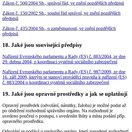
Zákon č. 500/2004 Sb., správní řád, ve znění pozdějších předpisů
Zákon č. 150/2002 Sb., soudní řád správní, ve znění pozdějších
předpisů
Zákon č. 435/2004 Sb., o zaměstnanosti, ve znění pozdějších
předpisů
18. Jaké jsou související předpisy
Nařízení Evropského parlamentu a Rady (ES) č. 883/2004, ze dne
29. dubna 2004, o koordinaci systémů sociálního zabezpečení
Nařízení Evropského parlamentu a Rady (ES) č. 987/2009, ze dne
16. září 2009, kterým se stanoví prováděcí pravidla k nařízení (ES)
č. 883/2004 o koordinaci systémů sociálního zabezpečení
19. Jaké jsou opravné prostředky a jak se uplatňují
Opravný prostředek (odvolání, námitky, žaloba) je možné podat až
po obdržení rozhodnutí správního orgánu. Na rozhodnutí je
uvedeno poučení o postupu, s uvedením lhůty a místa podání příp.
opravného prostředku.
Odvolání se podává u správního orgánu, který napadené rozhodnutí