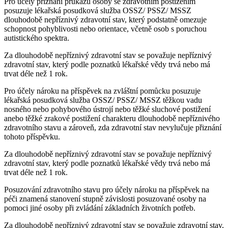
Pro účely přiznání průkazu osoby se zdravotním postižením
posuzuje lékařská posudková služba OSSZ/ PSSZ/ MSSZ
dlouhodobě nepříznivý zdravotní stav, který podstatně omezuje
schopnost pohyblivosti nebo orientace, včetně osob s poruchou
autistického spektra.
Za dlouhodobě nepříznivý zdravotní stav se považuje nepříznivý
zdravotní stav, který podle poznatků lékařské vědy trvá nebo má
trvat déle než 1 rok.
Pro účely nároku na příspěvek na zvláštní pomůcku posuzuje
lékařská posudková služba OSSZ/ PSSZ/ MSSZ těžkou vadu
nosného nebo pohybového ústrojí nebo těžké sluchové postižení
anebo těžké zrakové postižení charakteru dlouhodobě nepříznivého
zdravotního stavu a zároveň, zda zdravotní stav nevylučuje přiznání
tohoto příspěvku.
Za dlouhodobě nepříznivý zdravotní stav se považuje nepříznivý
zdravotní stav, který podle poznatků lékařské vědy trvá nebo má
trvat déle než 1 rok.
Posuzování zdravotního stavu pro účely nároku na příspěvek na
péči znamená stanovení stupně závislosti posuzované osoby na
pomoci jiné osoby při zvládání základních životních potřeb.
Za dlouhodobě nepříznivý zdravotní stav se považuje zdravotní stav,