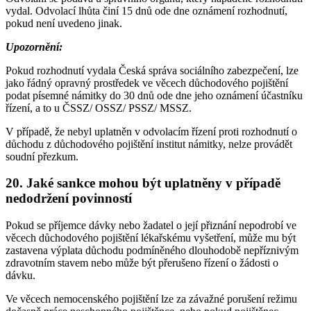
vydal. Odvolací lhůta činí 15 dnů ode dne oznámení rozhodnutí,
pokud není uvedeno jinak.
Upozornění:
Pokud rozhodnutí vydala Česká správa sociálního zabezpečení, lze
jako řádný opravný prostředek ve věcech důchodového pojištění
podat písemné námitky do 30 dnů ode dne jeho oznámení účastníku
řízení, a to u ČSSZ/ OSSZ/ PSSZ/ MSSZ.
V případě, že nebyl uplatněn v odvolacím řízení proti rozhodnutí o
důchodu z důchodového pojištění institut námitky, nelze provádět
soudní přezkum.
20. Jaké sankce mohou být uplatněny v případě
nedodržení povinností
Pokud se příjemce dávky nebo žadatel o její přiznání nepodrobí ve
věcech důchodového pojištění lékařskému vyšetření, může mu být
zastavena výplata důchodu podmíněného dlouhodobě nepříznivým
zdravotním stavem nebo může být přerušeno řízení o žádosti o
dávku.
Ve věcech nemocenského pojištění lze za závažné porušení režimu