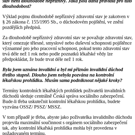
stav není dlouhodobě nepříznivý. Jaká jsou dána pravidla pro tuto
dlouhodobost?
Výklad pojmu dlouhodobě nepříznivý zdravotní stav je zakotven v
§ 26 zákona č. 155/1995 Sb., o důchodovém pojištění, ve znění
pozdějších předpisů.
Za dlouhodobě nepříznivý zdravotní stav se považuje zdravotní stav,
který omezuje tělesné, smyslové nebo duševní schopnosti pojištěnce
významné pro jeho pracovní schopnost, pokud tento zdravotní stav
trvá déle než 1 rok nebo podle poznatků lékařské vědy lze
předpokládat, že bude trvat déle než 1 rok.
Byla jsem uznána invalidní a byl mi přiznán invalidní důchod
třetího stupně. Dlouho jsem nebyla pozvána na kontrolní
lékařskou prohlídku. Musím sama podniknout nějaké kroky?
Termíny kontrolních lékařských prohlídek poživatelů invalidních
důchodů sleduje centrálně Česká správa sociálního zabezpečení.
Bude-li třeba uskutečnit kontrolní lékařskou prohlídku, budete
vyzvána OSSZ/ PSSZ/ MSSZ.
V tom případě je třeba, abyste jako poživatelka invalidního důchodu
projevila maximální součinnost s orgánem sociálního zabezpečení
tak, aby kontrolní lékařská prohlídka mohla být provedena v
požadovaném termínu.