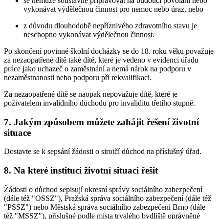
se nemůže soustavně připravovat na budoucí povolání nebo
vykonávat výdělečnou činnost pro nemoc nebo úraz, nebo
z důvodu dlouhodobě nepříznivého zdravotního stavu je
neschopno vykonávat výdělečnou činnost.
Po skončení povinné školní docházky se do 18. roku věku považuje
za nezaopatřené dítě také dítě, které je vedeno v evidenci úřadu
práce jako uchazeč o zaměstnání a nemá nárok na podporu v
nezaměstnanosti nebo podporu při rekvalifikaci.
Za nezaopatřené dítě se naopak nepovažuje dítě, které je
poživatelem invalidního důchodu pro invaliditu třetího stupně.
7. Jakým způsobem můžete zahájit řešení životní
situace
Dostavte se k sepsání žádosti o sirotčí důchod na příslušný úřad.
8. Na které instituci životní situaci řešit
Žádosti o důchod sepisují okresní správy sociálního zabezpečení
(dále též "OSSZ"), Pražská správa sociálního zabezpečení (dále též
"PSSZ") nebo Městská správa sociálního zabezpečení Brno (dále
též "MSSZ"), příslušné podle místa trvalého bydliště oprávněné