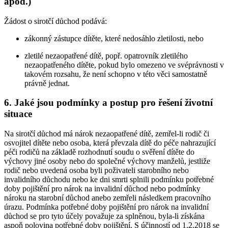
apod.)
Žádost o sirotčí důchod podává:
zákonný zástupce dítěte, které nedosáhlo zletilosti, nebo
zletilé nezaopatřené dítě, popř. opatrovník zletilého
nezaopatřeného dítěte, pokud bylo omezeno ve svéprávnosti v
takovém rozsahu, že není schopno v této věci samostatně
právně jednat.
6. Jaké jsou podmínky a postup pro řešení životní
situace
Na sirotčí důchod má nárok nezaopatřené dítě, zemřel-li rodič či
osvojitel dítěte nebo osoba, která převzala dítě do péče nahrazující
péči rodičů na základě rozhodnutí soudu o svěření dítěte do
výchovy jiné osoby nebo do společné výchovy manželů, jestliže
rodič nebo uvedená osoba byli poživateli starobního nebo
invalidního důchodu nebo ke dni smrti splnili podmínku potřebné
doby pojištění pro nárok na invalidní důchod nebo podmínky
nároku na starobní důchod anebo zemřeli následkem pracovního
úrazu. Podmínka potřebné doby pojištění pro nárok na invalidní
důchod se pro tyto účely považuje za splněnou, byla-li získána
aspoň polovina potřebné doby pojištění. S účinností od 1.2.2018 se