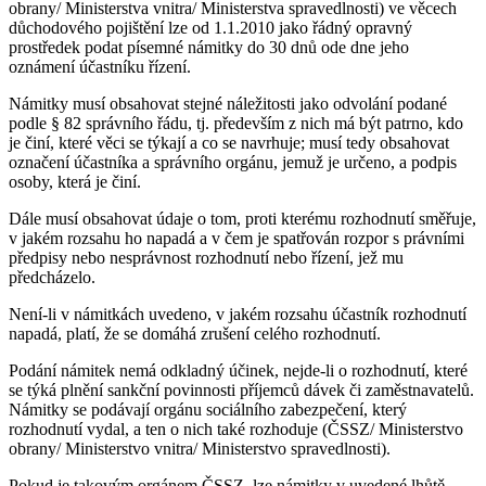
obrany/ Ministerstva vnitra/ Ministerstva spravedlnosti) ve věcech
důchodového pojištění lze od 1.1.2010 jako řádný opravný
prostředek podat písemné námitky do 30 dnů ode dne jeho
oznámení účastníku řízení.
Námitky musí obsahovat stejné náležitosti jako odvolání podané
podle § 82 správního řádu, tj. především z nich má být patrno, kdo
je činí, které věci se týkají a co se navrhuje; musí tedy obsahovat
označení účastníka a správního orgánu, jemuž je určeno, a podpis
osoby, která je činí.
Dále musí obsahovat údaje o tom, proti kterému rozhodnutí směřuje,
v jakém rozsahu ho napadá a v čem je spatřován rozpor s právními
předpisy nebo nesprávnost rozhodnutí nebo řízení, jež mu
předcházelo.
Není-li v námitkách uvedeno, v jakém rozsahu účastník rozhodnutí
napadá, platí, že se domáhá zrušení celého rozhodnutí.
Podání námitek nemá odkladný účinek, nejde-li o rozhodnutí, které
se týká plnění sankční povinnosti příjemců dávek či zaměstnavatelů.
Námitky se podávají orgánu sociálního zabezpečení, který
rozhodnutí vydal, a ten o nich také rozhoduje (ČSSZ/ Ministerstvo
obrany/ Ministerstvo vnitra/ Ministerstvo spravedlnosti).
Pokud je takovým orgánem ČSSZ, lze námitky v uvedené lhůtě