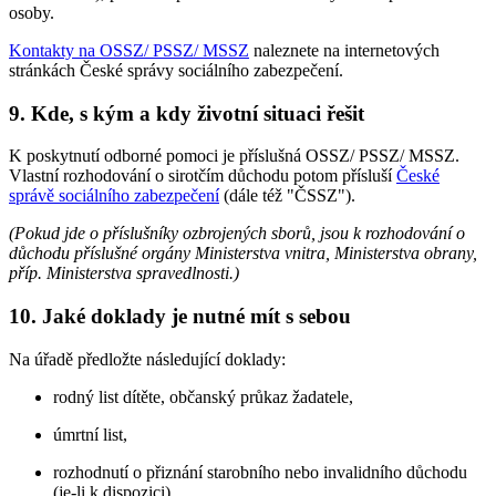
osoby.
Kontakty na OSSZ/ PSSZ/ MSSZ
naleznete na internetových
stránkách České správy sociálního zabezpečení.
9. Kde, s kým a kdy životní situaci řešit
K poskytnutí odborné pomoci je příslušná OSSZ/ PSSZ/ MSSZ.
Vlastní rozhodování o sirotčím důchodu potom přísluší
České
správě sociálního zabezpečení
(dále též "ČSSZ").
(Pokud jde o příslušníky ozbrojených sborů, jsou k rozhodování o
důchodu příslušné orgány Ministerstva vnitra, Ministerstva obrany,
příp. Ministerstva spravedlnosti.)
10. Jaké doklady je nutné mít s sebou
Na úřadě předložte následující doklady:
rodný list dítěte, občanský průkaz žadatele,
úmrtní list,
rozhodnutí o přiznání starobního nebo invalidního důchodu
(je-li k dispozici),