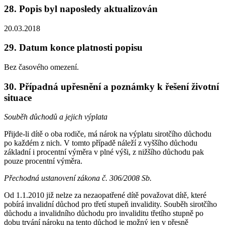
28. Popis byl naposledy aktualizován
20.03.2018
29. Datum konce platnosti popisu
Bez časového omezení.
30. Případná upřesnění a poznámky k řešení životní
situace
Souběh důchodů a jejich výplata
Přijde-li dítě o oba rodiče, má nárok na výplatu sirotčího důchodu
po každém z nich. V tomto případě náleží z vyššího důchodu
základní i procentní výměra v plné výši, z nižšího důchodu pak
pouze procentní výměra.
Přechodná ustanovení zákona č. 306/2008 Sb.
Od 1.1.2010 již nelze za nezaopatřené dítě považovat dítě, které
pobírá invalidní důchod pro třetí stupeň invalidity. Souběh sirotčího
důchodu a invalidního důchodu pro invaliditu třetího stupně po
dobu trvání nároku na tento důchod je možný jen v přesně