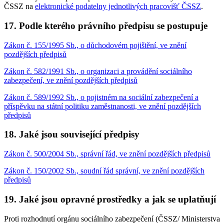
ČSSZ na
elektronické podatelny jednotlivých pracovišť ČSSZ
.
17. Podle kterého právního předpisu se postupuje
Zákon č. 155/1995 Sb., o důchodovém pojištění, ve znění
pozdějších předpisů
Zákon č. 582/1991 Sb., o organizaci a provádění sociálního
zabezpečení, ve znění pozdějších předpisů
Zákon č. 589/1992 Sb., o pojistném na sociální zabezpečení a
příspěvku na státní politiku zaměstnanosti, ve znění pozdějších
předpisů
18. Jaké jsou související předpisy
Zákon č. 500/2004 Sb., správní řád, ve znění pozdějších předpisů
Zákon č. 150/2002 Sb., soudní řád správní, ve znění pozdějších
předpisů
19. Jaké jsou opravné prostředky a jak se uplatňují
Proti rozhodnutí orgánu sociálního zabezpečení (ČSSZ/ Ministerstva