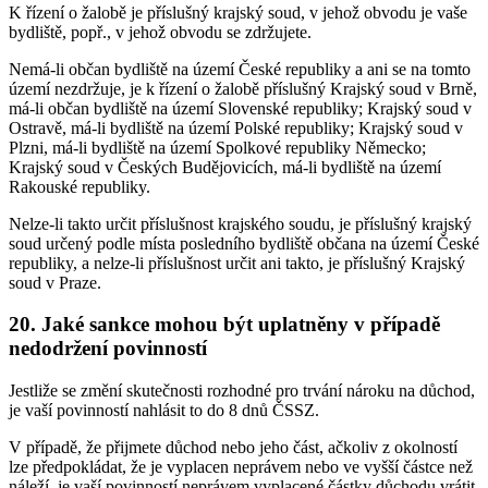
K řízení o žalobě je příslušný krajský soud, v jehož obvodu je vaše
bydliště, popř., v jehož obvodu se zdržujete.
Nemá-li občan bydliště na území České republiky a ani se na tomto
území nezdržuje, je k řízení o žalobě příslušný Krajský soud v Brně,
má-li občan bydliště na území Slovenské republiky; Krajský soud v
Ostravě, má-li bydliště na území Polské republiky; Krajský soud v
Plzni, má-li bydliště na území Spolkové republiky Německo;
Krajský soud v Českých Budějovicích, má-li bydliště na území
Rakouské republiky.
Nelze-li takto určit příslušnost krajského soudu, je příslušný krajský
soud určený podle místa posledního bydliště občana na území České
republiky, a nelze-li příslušnost určit ani takto, je příslušný Krajský
soud v Praze.
20. Jaké sankce mohou být uplatněny v případě
nedodržení povinností
Jestliže se změní skutečnosti rozhodné pro trvání nároku na důchod,
je vaší povinností nahlásit to do 8 dnů ČSSZ.
V případě, že přijmete důchod nebo jeho část, ačkoliv z okolností
lze předpokládat, že je vyplacen neprávem nebo ve vyšší částce než
náleží, je vaší povinností neprávem vyplacené částky důchodu vrátit.