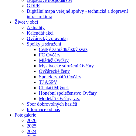
Odpadové hospodářství
GDPR
Digitální mapa veřejné správy - technická a dopravní
infrastruktura
Život v obci
Aktuality
Kalendář akcí
Ovčárecký zpravodaj
Spolky a sdružení
Český zahrádkářský svaz
FC Ovčáry
Mládež Ovčáry
Myslivecké sdružení Ovčáry
Ovčárecké ženy
Spolek rybářů Ovčáry
TJ ASPV
Chataři Mlýnek
Honební společenstvo Ovčáry
Modeláři Ovčáry, z.s.
Sbor dobrovolných hasičů
Informace od nás
Fotogalerie
2026
2025
2024