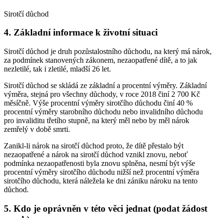
Sirotčí důchod
4. Základní informace k životní situaci
Sirotčí důchod je druh pozůstalostního důchodu, na který má nárok,
za podmínek stanovených zákonem, nezaopatřené dítě, a to jak
nezletilé, tak i zletilé, mladší 26 let.
Sirotčí důchod se skládá ze základní a procentní výměry. Základní
výměra, stejná pro všechny důchody, v roce 2018 činí 2 700 Kč
měsíčně. Výše procentní výměry sirotčího důchodu činí 40 %
procentní výměry starobního důchodu nebo invalidního důchodu
pro invaliditu třetího stupně, na který měl nebo by měl nárok
zemřelý v době smrti.
Zanikl-li nárok na sirotčí důchod proto, že dítě přestalo být
nezaopatřené a nárok na sirotčí důchod vznikl znovu, neboť
podmínka nezaopatřenosti byla znovu splněna, nesmí být výše
procentní výměry sirotčího důchodu nižší než procentní výměra
sirotčího důchodu, která náležela ke dni zániku nároku na tento
důchod.
5. Kdo je oprávněn v této věci jednat (podat žádost