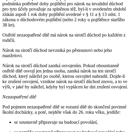
podmínka potřebné doby pojištění pro nárok na invalidní důchod
pro tyto účely považuje za splněnou též, byl-li v uvedeném období
získán aspoň 1 rok doby pojištění uvedené v § 11 a § 13 odst. 1
zákona o důchodovém pojištění (nebo 2 roky u pojištěnce staršího
38 let).
Osiřelé nezaopatřené dítě má nárok na sirotčí důchod po každém z
rodičů.
Nárok na sirotčí důchod nevzniká po pěstounovi nebo jeho
manželovi.
Nárok na sirotčí důchod zaniká osvojením. Pokud oboustranně
osiřelé dítě osvojí jen jedna osoba, zaniká nárok na ten sirotčí
důchod, který náležel po osobě, kterou osvojitel nahradil. Dojde-li
ke zrušení osvojení, vznikne nárok na sirotčí důchod znovu, a to ve
výši, v jaké by náležel, kdyby byl vyplácen ke dni zrušení osvojení.
Nezaopatřené dítě
Pod pojmem nezaopatřené dítě se rozumí dítě do skončení povinné
školní docházky, a poté, nejdéle však do 26. roku věku, jestliže:
se soustavně připravuje na budoucí povolání,