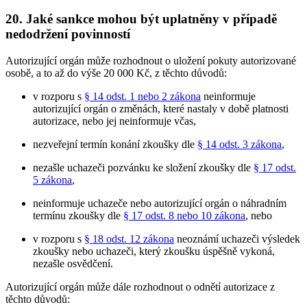
20. Jaké sankce mohou být uplatněny v případě
nedodržení povinností
Autorizující orgán může rozhodnout o uložení pokuty autorizované
osobě, a to až do výše 20 000 Kč, z těchto důvodů:
v rozporu s
§ 14 odst. 1 nebo 2 zákona
neinformuje
autorizující orgán o změnách, které nastaly v době platnosti
autorizace, nebo jej neinformuje včas,
nezveřejní termín konání zkoušky dle
§ 14 odst. 3 zákona
,
nezašle uchazeči pozvánku ke složení zkoušky dle
§ 17 odst.
5 zákona
,
neinformuje uchazeče nebo autorizující orgán o náhradním
termínu zkoušky dle
§ 17 odst. 8 nebo 10 zákona
, nebo
v rozporu s
§ 18 odst. 12 zákona
neoznámí uchazeči výsledek
zkoušky nebo uchazeči, který zkoušku úspěšně vykoná,
nezašle osvědčení.
Autorizující orgán může dále rozhodnout o odnětí autorizace z
těchto důvodů: