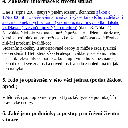
4. Základní informace k životní situaci
Dne 1. srpna 2007 nabyl v plném rozsahu účinnosti
zákon č.
179/2006 Sb., o ověřování a uznávání výsledků dalšího vzdělávání
a o změně některých zákonů (zákon o uznávání výsledků dalšího
vzdělávání), ve znění pozdějších předpisů
(dále též "zákon").
Na základě tohoto zákona je možné požádat o udělení autorizace,
která je podmínkou pro možnost zkoušet a udělovat osvědčení o
získání profesní kvalifikace.
Složením zkoušky u autorizované osoby si může každá fyzická
osoba starší 18 let, která získala alespoň základy vzdělání, nebo
účastník rekvalifikace podle zákona upravujícího zaměstnanost,
nechat uznat své znalosti a dovednosti, a to bez ohledu na to, jak
jich nabyl/a.
5. Kdo je oprávněn v této věci jednat (podat žádost
apod.)
V této věci jsou oprávněny jednat fyzické, fyzické podnikající i
právnické osoby.
6. Jaké jsou podmínky a postup pro řešení životní
situace