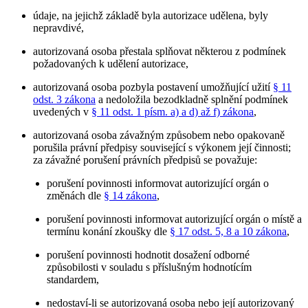
údaje, na jejichž základě byla autorizace udělena, byly
nepravdivé,
autorizovaná osoba přestala splňovat některou z podmínek
požadovaných k udělení autorizace,
autorizovaná osoba pozbyla postavení umožňující užití
§ 11
odst. 3 zákona
a nedoložila bezodkladně splnění podmínek
uvedených v
§ 11 odst. 1 písm. a) a d) až f) zákona
,
autorizovaná osoba závažným způsobem nebo opakovaně
porušila právní předpisy související s výkonem její činnosti;
za závažné porušení právních předpisů se považuje:
porušení povinnosti informovat autorizující orgán o
změnách dle
§ 14 zákona
,
porušení povinnosti informovat autorizující orgán o místě a
termínu konání zkoušky dle
§ 17 odst. 5, 8 a 10 zákona
,
porušení povinnosti hodnotit dosažení odborné
způsobilosti v souladu s příslušným hodnotícím
standardem,
nedostaví-li se autorizovaná osoba nebo její autorizovaný