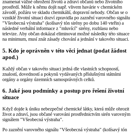
znamenat vážné ohrožení životů a zdraví občanů nebo životního
prostředí. Může k němu dojít např. vlivem havárie v chemickém
závodě, požáru ve skladu chemikálií, dopravní nehody. Občan se o
vzniklé životní situaci dozví zpravidla po zaznění varovného signálu
"Všeobecná výstraha" (kolísavý tón sirény po dobu 140 vteřin) a
následné verbální informace z "mluvící" sirény, rozhlasu nebo
televize. Aby občan dokázal eliminovat možné následky této situace
na minimum, musí znát zásady chování a jednání v takovéto situaci.
5. Kdo je oprávněn v této věci jednat (podat žádost
apod.)
Každý občan v takovéto situaci jedná dle vlastních schopností,
znalostí, dovedností a pokynů vydávaných příslušnými státními
orgány a orgány územních samosprávných celků.
6. Jaké jsou podmínky a postup pro řešení životní
situace
Když dojde k úniku nebezpečné chemické látky, která může ohrozit
život a zdraví, jsou občané varováni prostřednictvím sirén varovným
signálem "Všeobecná výstraha".
Po zaznění varovného signálu "Všeobecná výstraha" (kolísavý tón