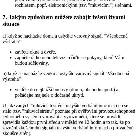
rozhlasem, popř. elektronickými (tzv. "mluvícími") sirénami.
7. Jakým způsobem můžete zahájit řešení životní
situace
a) když se nacházíte doma a uslyšíte varovný signál "Všeobecná
výstraha"
zavřete okna a dveře,
zapněte rádio nebo televizi a řiďte se pokyny, které Vám
budou sdělovány.
b) když se nacházíte venku a uslyšíte varovný signál "Všeobecná
výstraha"
vejděte do nejbližší budovy (domu, obchodu apod.) a
požádejte majitele o dočasné ukrytí.
U takzvaných "mluvících sirén" uslyšíte verbální informaci co se
stalo (tzv. "mluvící sirénu" poznáte při ověřování provozuschopnosti
jednotného systému varování a vyrozumění, které se provádí
zpravidla každou první středu v měsíci ve 12 hodin a to tak, že po
zaznění zkušebního signálu uslyšíte verbální informaci o prováděné
zkoušce sirén).