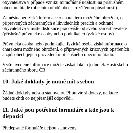
obyvatelstva v případě vzniku mimořádné události na příslušném
obecním úřadě (obecním úřadě obce s rozšířenou působností).
Zaměstnanec získá informace o charakteru možného ohrožení, o
připravených záchranných a likvidačních pracích a ochraně
obyvatelstva v místě dislokace pracoviště od svého zaměstnavatele
(příslušné právnické osoby nebo podnikající fyzické osoby).
Právnická osoba nebo podnikající fyzická osoba získá informace o
charakteru možného ohrožení, o připravených krizových opatřeních
a způsobech jejich provedení u příslušného obecního úřadu.
Výše uvedené informace můžete získat také u jednotek Hasičského
záchranného sboru ČR.
10. Jaké doklady je nutné mít s sebou
Žádné doklady nejsou stanoveny. Připravte si dotazy, na které
budete chtít co nejpřesnější odpovědi.
11. Jaké jsou potřebné formuláře a kde jsou k
dispozici
Předepsané formuláře nejsou stanoveny.