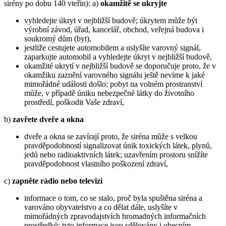
sirény po dobu 140 vteřin): a)
okamžitě se ukryjte
vyhledejte úkryt v nejbližší budově; úkrytem může být
výrobní závod, úřad, kancelář, obchod, veřejná budova i
soukromý dům (byt),
jestliže cestujete automobilem a uslyšíte varovný signál,
zaparkujte automobil a vyhledejte úkryt v nejbližší budově,
okamžité ukrytí v nejbližší budově se doporučuje proto, že v
okamžiku zaznění varovného signálu ještě nevíme k jaké
mimořádné události došlo; pobyt na volném prostranství
může, v případě úniku nebezpečné látky do životního
prostředí, poškodit Vaše zdraví,
b)
zavřete dveře a okna
dveře a okna se zavírají proto, že siréna může s velkou
pravděpodobností signalizovat únik toxických látek, plynů,
jedů nebo radioaktivních látek; uzavřením prostoru snížíte
pravděpodobnost vlastního poškození zdraví,
c)
zapněte rádio nebo televizi
informace o tom, co se stalo, proč byla spuštěna siréna a
varováno obyvatelstvo a co dělat dále, uslyšíte v
mimořádných zpravodajstvích hromadných informačních
prostředků; tyto informace jsou sdělovány i obecním