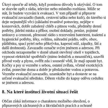
Úkryt opusťte až tehdy, když pominou důvody k ukrývání. O tom
se dozvíte opět z rádia, televize nebo místního rozhlasu. Může se
stát, že budete vyzváni k evakuaci. V tom případě si připravte
evakuační zavazadlo (batoh, cestovní tašku nebo kufr), do kterého si
dejte nejnutnější věci (základní trvanlivé potraviny, nejlépe v
konzervách, dobře zabalený chléb a pitnou vodu, předměty denní
potřeby, jídelní misku a příbor, osobní doklady, peníze, pojistné
smlouvy a cennosti, přenosné rádio s rezervními bateriemi, toaletní a
hygienické potřeby, léky, svítilnu, náhradní prádlo, oděv, obuv,
pláštěnku, spací pytel nebo přikrývku, kapesní nůž, zápalky, šití a
další drobnosti). Zavazadlo označte svým jménem a adresou. Při
odchodu nezapomeňte v domě uhasit otevřený oheň v topidlech,
vypnout elektrické spotřebiče (mimo ledniček a mrazniček), uzavřít
přívod vody a plynu, ověřit zda i sousedé vědí, že mají opustit byt.
Kočky a psy si vezměte s sebou, ostatní zvířata, včetně exotických
zvířat, ponechte doma a dobře je předzásobte vodou a potravou.
Vezměte evakuační zavazadlo, uzamkněte byt a dostavte se na
určené evakuační středisko. Dětem vložte do kapsy oděvu cedulku
se jménem a adresou.
8. Na které instituci životní situaci řešit
Občan získá informace o charakteru možného ohrožení, o
připravených záchranných a likvidačních pracích a ochraně