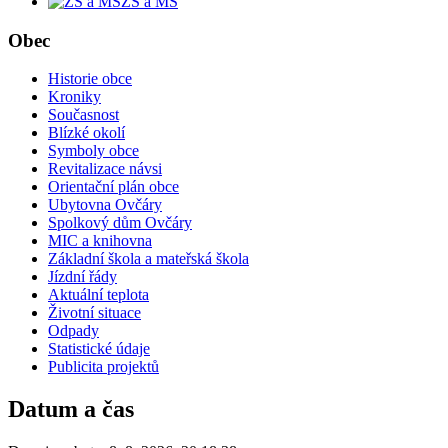
ZŠ a MŠ
Obec
Historie obce
Kroniky
Současnost
Blízké okolí
Symboly obce
Revitalizace návsi
Orientační plán obce
Ubytovna Ovčáry
Spolkový dům Ovčáry
MIC a knihovna
Základní škola a mateřská škola
Jízdní řády
Aktuální teplota
Životní situace
Odpady
Statistické údaje
Publicita projektů
Datum a čas