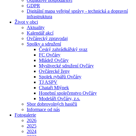
Odpadové hospodářství
GDPR
Digitální mapa veřejné správy - technická a dopravní
infrastruktura
Život v obci
Aktuality
Kalendář akcí
Ovčárecký zpravodaj
Spolky a sdružení
Český zahrádkářský svaz
FC Ovčáry
Mládež Ovčáry
Myslivecké sdružení Ovčáry
Ovčárecké ženy
Spolek rybářů Ovčáry
TJ ASPV
Chataři Mlýnek
Honební společenstvo Ovčáry
Modeláři Ovčáry, z.s.
Sbor dobrovolných hasičů
Informace od nás
Fotogalerie
2026
2025
2024