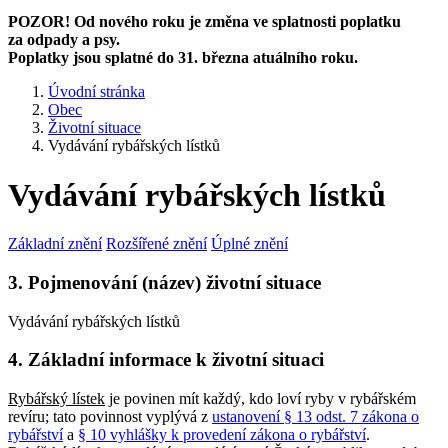
POZOR! Od nového roku je změna ve splatnosti poplatku
za odpady a psy.
Poplatky jsou splatné do 31. března atuálního roku.
Úvodní stránka
Obec
Životní situace
Vydávání rybářských lístků
Vydávání rybářských lístků
Základní znění
Rozšířené znění
Úplné znění
3. Pojmenování (název) životní situace
Vydávání rybářských lístků
4. Základní informace k životní situaci
Rybářský lístek
je povinen mít každý, kdo loví ryby v rybářském
revíru; tato povinnost vyplývá z
ustanovení § 13 odst. 7 zákona o
rybářství
a
§ 10 vyhlášky k provedení zákona o rybářství
.