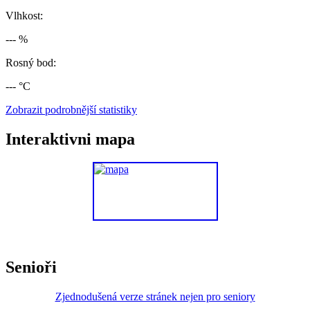
Vlhkost:
--- %
Rosný bod:
--- °C
Zobrazit podrobnější statistiky
Interaktivni mapa
Senioři
Zjednodušená verze stránek nejen pro seniory