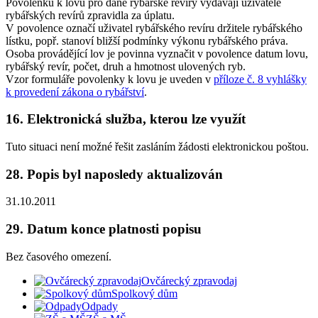
Povolenku k lovu pro dané rybářské revíry vydávají uživatelé
rybářských revírů zpravidla za úplatu.
V povolence označí uživatel rybářského revíru držitele rybářského
lístku, popř. stanoví bližší podmínky výkonu rybářského práva.
Osoba provádějící lov je povinna vyznačit v povolence datum lovu,
rybářský revír, počet, druh a hmotnost ulovených ryb.
Vzor formuláře povolenky k lovu je uveden v
příloze č. 8 vyhlášky
k provedení zákona o rybářství
.
16. Elektronická služba, kterou lze využít
Tuto situaci není možné řešit zasláním žádosti elektronickou poštou.
28. Popis byl naposledy aktualizován
31.10.2011
29. Datum konce platnosti popisu
Bez časového omezení.
Ovčárecký zpravodaj
Spolkový dům
Odpady