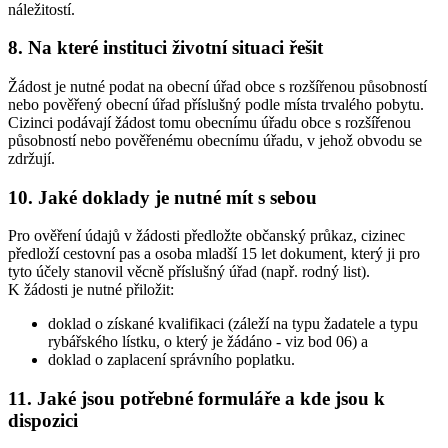
náležitostí.
8. Na které instituci životní situaci řešit
Žádost je nutné podat na obecní úřad obce s rozšířenou působností
nebo pověřený obecní úřad příslušný podle místa trvalého pobytu.
Cizinci podávají žádost tomu obecnímu úřadu obce s rozšířenou
působností nebo pověřenému obecnímu úřadu, v jehož obvodu se
zdržují.
10. Jaké doklady je nutné mít s sebou
Pro ověření údajů v žádosti předložte občanský průkaz, cizinec
předloží cestovní pas a osoba mladší 15 let dokument, který ji pro
tyto účely stanovil věcně příslušný úřad (např. rodný list).
K žádosti je nutné přiložit:
doklad o získané kvalifikaci (záleží na typu žadatele a typu
rybářského lístku, o který je žádáno - viz bod 06) a
doklad o zaplacení správního poplatku.
11. Jaké jsou potřebné formuláře a kde jsou k
dispozici