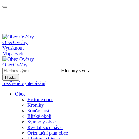
Obec
Ovčáry
Vytisknout
Mapa webu
Obec
Ovčáry
Hledaný výraz
Hledat
rozšířené vyhledávání
Obec
Historie obce
Kroniky
Současnost
Blízké okolí
Symboly obce
Revitalizace návsi
Orientační plán obce
Ubytovna Ovčáry