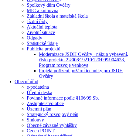
Spolkový dům Ovčáry
MIC a knihovna
Základní škola a mateřská škola
Jízdní řády
Aktuální teplota
Životní situace
Odpady
Statistické údaje
Publicita projektů
Modernizace JSDH Ovčáry - nákup vybavení,
číslo projektu 22⁄008⁄19210⁄120⁄099⁄004628,
Program rozvoje venkova
Projekt pořízení požární techniky pro JSDH
Ovčáry
Obecní úřad
e-podatelna
Úřední deska
Povinné informace podle §106⁄99 Sb.
Zastupitelstvo obce
Územní plán
Strategický rozvojový plán
Smlouvy
Obecně závazné vyhlášky
Czech POINT