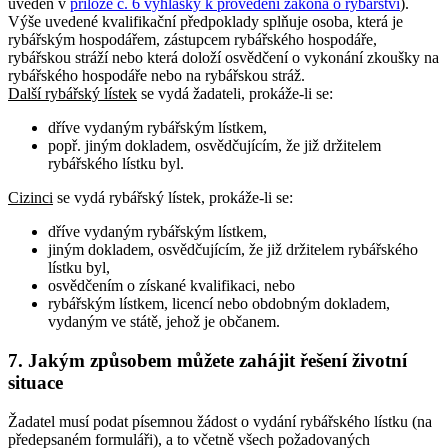
uveden v
příloze č. 6 vyhlášky k provedení zákona o rybářství
).
Výše uvedené kvalifikační předpoklady splňuje osoba, která je
rybářským hospodářem, zástupcem rybářského hospodáře,
rybářskou stráží nebo která doloží osvědčení o vykonání zkoušky na
rybářského hospodáře nebo na rybářskou stráž.
Další rybářský lístek
se vydá žadateli, prokáže-li se:
dříve vydaným rybářským lístkem,
popř. jiným dokladem, osvědčujícím, že již držitelem
rybářského lístku byl.
Cizinci
se vydá rybářský lístek, prokáže-li se:
dříve vydaným rybářským lístkem,
jiným dokladem, osvědčujícím, že již držitelem rybářského
lístku byl,
osvědčením o získané kvalifikaci, nebo
rybářským lístkem, licencí nebo obdobným dokladem,
vydaným ve státě, jehož je občanem.
7. Jakým způsobem můžete zahájit řešení životní
situace
Žadatel musí podat písemnou žádost o vydání rybářského lístku (na
předepsaném formuláři), a to včetně všech požadovaných