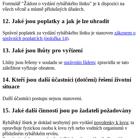
Formulář "Žádost o vydání rybářského lístku" je k dispozici na
všech věcně a místně příslušných úřadech.
12. Jaké jsou poplatky a jak je lze uhradit
Správní poplatek za vydání rybářského lístku je stanoven
zákonem o
správních poplatcích (položka 14)
.
13. Jaké jsou lhůty pro vyřízení
Lhůty jsou řešeny v souladu se
správním řádem
; zpravidla se tato
záležitost vyřizuje obratem.
14. Kteří jsou další účastníci (dotčení) řešení životní
situace
Další účastníci postupu nejsou stanoveni.
15. Jaké další činnosti jsou po žadateli požadovány
Rybářský lístek je doklad nezbytný pro vydání
povolenky k lovu
; ta
opravňuje fyzickou osobu k lovu ryb nebo vodních organismů v
příslušném rybářském revíru.