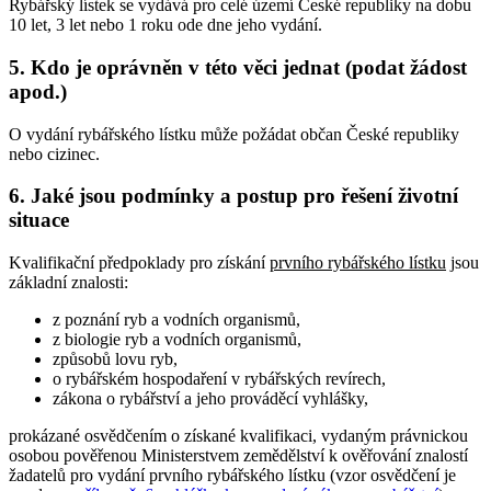
Rybářský lístek se vydává pro celé území České republiky na dobu
10 let, 3 let nebo 1 roku ode dne jeho vydání.
5. Kdo je oprávněn v této věci jednat (podat žádost
apod.)
O vydání rybářského lístku může požádat občan České republiky
nebo cizinec.
6. Jaké jsou podmínky a postup pro řešení životní
situace
Kvalifikační předpoklady pro získání
prvního rybářského lístku
jsou
základní znalosti:
z poznání ryb a vodních organismů,
z biologie ryb a vodních organismů,
způsobů lovu ryb,
o rybářském hospodaření v rybářských revírech,
zákona o rybářství a jeho prováděcí vyhlášky,
prokázané osvědčením o získané kvalifikaci, vydaným právnickou
osobou pověřenou Ministerstvem zemědělství k ověřování znalostí
žadatelů pro vydání prvního rybářského lístku (vzor osvědčení je