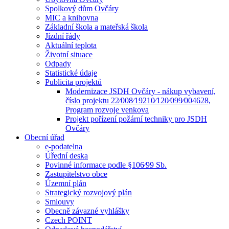
Spolkový dům Ovčáry
MIC a knihovna
Základní škola a mateřská škola
Jízdní řády
Aktuální teplota
Životní situace
Odpady
Statistické údaje
Publicita projektů
Modernizace JSDH Ovčáry - nákup vybavení,
číslo projektu 22⁄008⁄19210⁄120⁄099⁄004628,
Program rozvoje venkova
Projekt pořízení požární techniky pro JSDH
Ovčáry
Obecní úřad
e-podatelna
Úřední deska
Povinné informace podle §106⁄99 Sb.
Zastupitelstvo obce
Územní plán
Strategický rozvojový plán
Smlouvy
Obecně závazné vyhlášky
Czech POINT