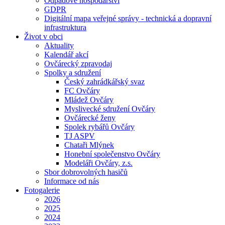
Odpadové hospodářství
GDPR
Digitální mapa veřejné správy - technická a dopravní
infrastruktura
Život v obci
Aktuality
Kalendář akcí
Ovčárecký zpravodaj
Spolky a sdružení
Český zahrádkářský svaz
FC Ovčáry
Mládež Ovčáry
Myslivecké sdružení Ovčáry
Ovčárecké ženy
Spolek rybářů Ovčáry
TJ ASPV
Chataři Mlýnek
Honební společenstvo Ovčáry
Modeláři Ovčáry, z.s.
Sbor dobrovolných hasičů
Informace od nás
Fotogalerie
2026
2025
2024