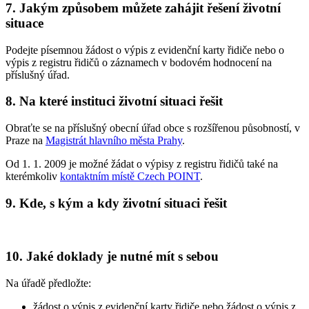
7. Jakým způsobem můžete zahájit řešení životní
situace
Podejte písemnou žádost o výpis z evidenční karty řidiče nebo o
výpis z registru řidičů o záznamech v bodovém hodnocení na
příslušný úřad.
8. Na které instituci životní situaci řešit
Obraťte se na příslušný obecní úřad obce s rozšířenou působností, v
Praze na
Magistrát hlavního města Prahy
.
Od 1. 1. 2009 je možné žádat o výpisy z registru řidičů také na
kterémkoliv
kontaktním místě Czech POINT
.
9. Kde, s kým a kdy životní situaci řešit
10. Jaké doklady je nutné mít s sebou
Na úřadě předložte:
žádost o výpis z evidenční karty řidiče nebo žádost o výpis z