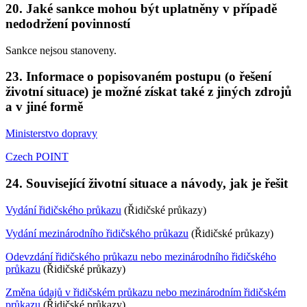
20. Jaké sankce mohou být uplatněny v případě
nedodržení povinností
Sankce nejsou stanoveny.
23. Informace o popisovaném postupu (o řešení
životní situace) je možné získat také z jiných zdrojů
a v jiné formě
Ministerstvo dopravy
Czech POINT
24. Související životní situace a návody, jak je řešit
Vydání řidičského průkazu
(Řidičské průkazy)
Vydání mezinárodního řidičského průkazu
(Řidičské průkazy)
Odevzdání řidičského průkazu nebo mezinárodního řidičského
průkazu
(Řidičské průkazy)
Změna údajů v řidičském průkazu nebo mezinárodním řidičském
průkazu
(Řidičské průkazy)