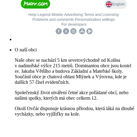
O naší obci
Naše obec se nachází 5 km severovýchodně od Kolína
v nadmořské výšce 215 metrů. Dominantou obce jsou kostel
sv. Jakuba Většího a budova Základní a Mateřské školy.
Součástí obce je chatová oblast Mlýnek a Výrovna, kde je
dalších 57 čísel evidenčních.
Společenský život utváření četné akce pořádané obcí, nebo
našimi spolky, kterých má obec celkem 12.
Okolí Ovčár disponuje krásnou přírodou, která láká na dlouhé
vycházky, nebo vyjížďky na kole.