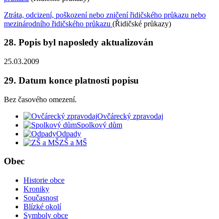
Ztráta, odcizení, poškození nebo zničení řidičského průkazu nebo
mezinárodního řidičského průkazu
(Řidičské průkazy)
28. Popis byl naposledy aktualizován
25.03.2009
29. Datum konce platnosti popisu
Bez časového omezení.
Ovčárecký zpravodaj
Spolkový dům
Odpady
ZŠ a MŠ
Obec
Historie obce
Kroniky
Současnost
Blízké okolí
Symboly obce