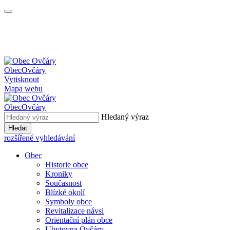
Obec
Ovčáry
Vytisknout
Mapa webu
Obec
Ovčáry
Hledaný výraz
Hledat
rozšířené vyhledávání
Obec
Historie obce
Kroniky
Současnost
Blízké okolí
Symboly obce
Revitalizace návsi
Orientační plán obce
Ubytovna Ovčáry