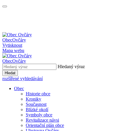
Obec
Ovčáry
Vytisknout
Mapa webu
Obec
Ovčáry
Hledaný výraz
Hledat
rozšířené vyhledávání
Obec
Historie obce
Kroniky
Současnost
Blízké okolí
Symboly obce
Revitalizace návsi
Orientační plán obce
Ubytovna Ovčáry