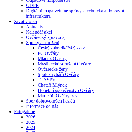
Odpadové hospodářství
GDPR
Digitální mapa veřejné správy - technická a dopravní
infrastruktura
Život v obci
Aktuality
Kalendář akcí
Ovčárecký zpravodaj
Spolky a sdružení
Český zahrádkářský svaz
FC Ovčáry
Mládež Ovčáry
Myslivecké sdružení Ovčáry
Ovčárecké ženy
Spolek rybářů Ovčáry
TJ ASPV
Chataři Mlýnek
Honební společenstvo Ovčáry
Modeláři Ovčáry, z.s.
Sbor dobrovolných hasičů
Informace od nás
Fotogalerie
2026
2025
2024