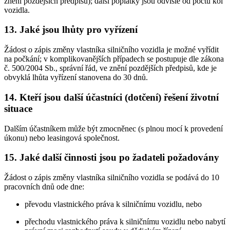
znění pozdějších předpisů); další poplatky jsou odvislé od počtu kol
vozidla.
13. Jaké jsou lhůty pro vyřízení
Žádost o zápis změny vlastníka silničního vozidla je možné vyřídit
na počkání; v komplikovanějších případech se postupuje dle zákona
č. 500/2004 Sb., správní řád, ve znění pozdějších předpisů, kde je
obvyklá lhůta vyřízení stanovena do 30 dnů.
14. Kteří jsou další účastníci (dotčení) řešení životní
situace
Dalším účastníkem může být zmocněnec (s plnou mocí k provedení
úkonu) nebo leasingová společnost.
15. Jaké další činnosti jsou po žadateli požadovány
Žádost o zápis změny vlastníka silničního vozidla se podává do 10
pracovních dnů ode dne:
převodu vlastnického práva k silničnímu vozidlu, nebo
přechodu vlastnického práva k silničnímu vozidlu nebo nabytí