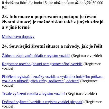
li dodržena lhůta dle bodu 15, lze uložit pokutu až do výše 50 000
Kč.
23. Informace o popisovaném postupu (o řešení
životní situace) je možné získat také z jiných zdrojů
a v jiné formě
Ministerstvo dopravy
24. Související životní situace a návody, jak je řešit
Žádost o zápis změn údajů v registru vozidel
(Registrace vozidel)
Registrace nového (dosud neregistrovaného) vozidla
(Registrace
vozidel)
Přidělení registrační značky vozidla a vydání technického průkazu
vozidla v případě jejich ztráty, poškození, odcizení
(Registrace
vozidel)
Trvalé vyřazení vozidla z registru vozidel
(Registrace vozidel)
Dočasné vyřazení vozidla z registru vozidel (depozit)
(Registrace
vozidel)