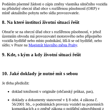
Podáním písemné žádosti o zápis změny vlastníka silničního vozidla
na příslušný obecní úřad obce s rozšířenou působností (ORP) v
místě aktuálního pobytu nebo sídla provozovatele.
8. Na které instituci životní situaci řešit
Obraťte se na obecní úřad obce s rozšířenou působností, v jehož
územním obvodu má provozovatel motorového nebo přípojného
vozidla bydliště nebo místo podnikání, liší-li se od bydliště, nebo
sídlo; v Praze na
Magistrát hlavního města Prahy
.
9. Kde, s kým a kdy životní situaci řešit
10. Jaké doklady je nutné mít s sebou
Je třeba předložit:
doklad totožnosti v originále (občanský průkaz, pas),
doklady a dokumenty stanovené v § 8 odst. 4 zákona č.
56/2001 Sb., o podmínkách provozu vozidel na pozemních
komunikacích a o změně zákona o pojištění odpovědnosti z