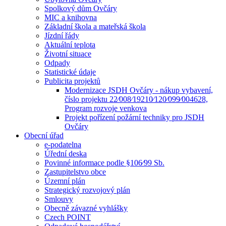
Spolkový dům Ovčáry
MIC a knihovna
Základní škola a mateřská škola
Jízdní řády
Aktuální teplota
Životní situace
Odpady
Statistické údaje
Publicita projektů
Modernizace JSDH Ovčáry - nákup vybavení,
číslo projektu 22⁄008⁄19210⁄120⁄099⁄004628,
Program rozvoje venkova
Projekt pořízení požární techniky pro JSDH
Ovčáry
Obecní úřad
e-podatelna
Úřední deska
Povinné informace podle §106⁄99 Sb.
Zastupitelstvo obce
Územní plán
Strategický rozvojový plán
Smlouvy
Obecně závazné vyhlášky
Czech POINT