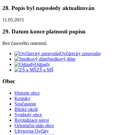
28. Popis byl naposledy aktualizován
11.05.2015
29. Datum konce platnosti popisu
Bez časového omezení.
Ovčárecký zpravodaj
Spolkový dům
Odpady
ZŠ a MŠ
Obec
Historie obce
Kroniky
Současnost
Blízké okolí
Symboly obce
Revitalizace návsi
Orientační plán obce
Ubytovna Ovčáry