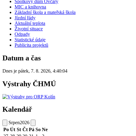
Spolkový dům Ovčáry
MIC a knihovna
Základní škola a mateřská škola
Jízdní řády
Aktuální teplota
Životní situace
Odpady
Statistické údaje
Publicita projektů
Datum a čas
Dnes je
pátek
,
7. 8. 2026
,
4:40:04
Výstrahy ČHMÚ
Kalendář
Srpen
2026
Po
Út
St
Čt
Pá
So
Ne