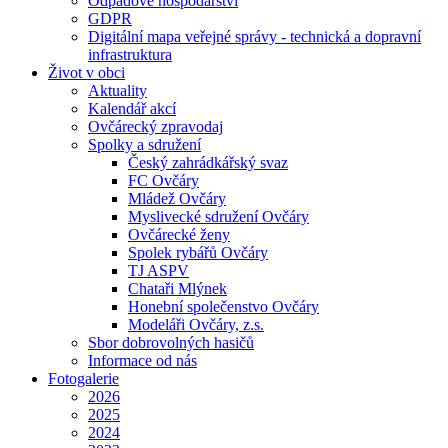
Odpadové hospodářství
GDPR
Digitální mapa veřejné správy - technická a dopravní
infrastruktura
Život v obci
Aktuality
Kalendář akcí
Ovčárecký zpravodaj
Spolky a sdružení
Český zahrádkářský svaz
FC Ovčáry
Mládež Ovčáry
Myslivecké sdružení Ovčáry
Ovčárecké ženy
Spolek rybářů Ovčáry
TJ ASPV
Chataři Mlýnek
Honební společenstvo Ovčáry
Modeláři Ovčáry, z.s.
Sbor dobrovolných hasičů
Informace od nás
Fotogalerie
2026
2025
2024