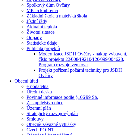
Spolkový dům Ovčáry
MIC a knihovna
Základní škola a mateřská škola
Jízdní řády
Aktuální teplota
Životní situace
Odpady
Statistické údaje
Publicita projektů
Modernizace JSDH Ovčáry - nákup vybavení,
číslo projektu 22⁄008⁄19210⁄120⁄099⁄004628,
Program rozvoje venkova
Projekt pořízení požární techniky pro JSDH
Ovčáry
Obecní úřad
e-podatelna
Úřední deska
Povinné informace podle §106⁄99 Sb.
Zastupitelstvo obce
Územní plán
Strategický rozvojový plán
Smlouvy
Obecně závazné vyhlášky
Czech POINT