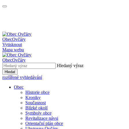
Obec
Ovčáry
Vytisknout
Mapa webu
Obec
Ovčáry
Hledaný výraz
Hledat
rozšířené vyhledávání
Obec
Historie obce
Kroniky
Současnost
Blízké okolí
Symboly obce
Revitalizace návsi
Orientační plán obce
Ubytovna Ovčáry