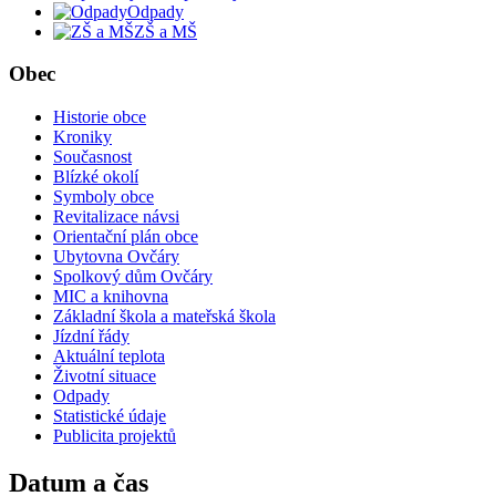
Odpady
ZŠ a MŠ
Obec
Historie obce
Kroniky
Současnost
Blízké okolí
Symboly obce
Revitalizace návsi
Orientační plán obce
Ubytovna Ovčáry
Spolkový dům Ovčáry
MIC a knihovna
Základní škola a mateřská škola
Jízdní řády
Aktuální teplota
Životní situace
Odpady
Statistické údaje
Publicita projektů
Datum a čas