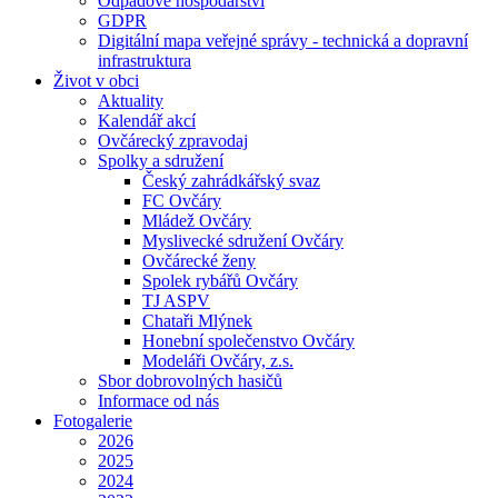
Odpadové hospodářství
GDPR
Digitální mapa veřejné správy - technická a dopravní
infrastruktura
Život v obci
Aktuality
Kalendář akcí
Ovčárecký zpravodaj
Spolky a sdružení
Český zahrádkářský svaz
FC Ovčáry
Mládež Ovčáry
Myslivecké sdružení Ovčáry
Ovčárecké ženy
Spolek rybářů Ovčáry
TJ ASPV
Chataři Mlýnek
Honební společenstvo Ovčáry
Modeláři Ovčáry, z.s.
Sbor dobrovolných hasičů
Informace od nás
Fotogalerie
2026
2025
2024