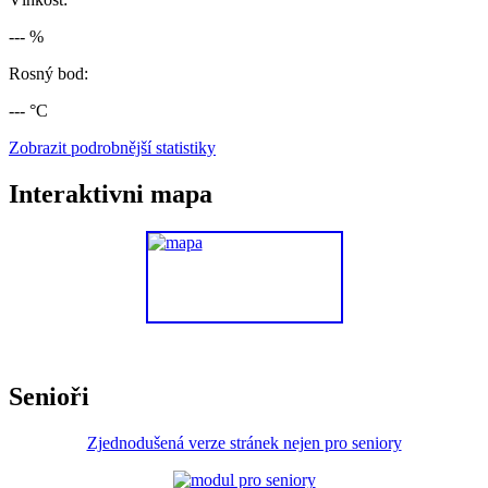
--- %
Rosný bod:
--- °C
Zobrazit podrobnější statistiky
Interaktivni mapa
Senioři
Zjednodušená verze stránek nejen pro seniory