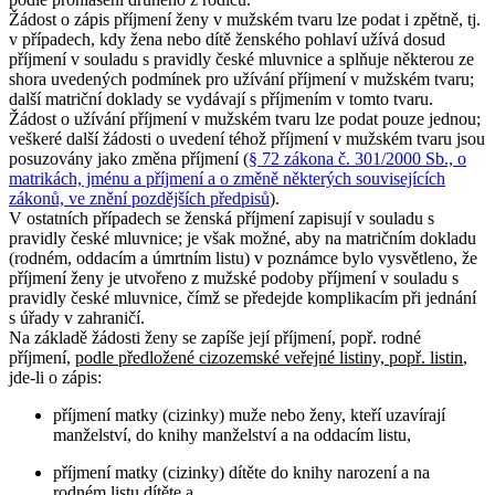
Žádost o zápis příjmení ženy v mužském tvaru lze podat i zpětně, tj.
v případech, kdy žena nebo dítě ženského pohlaví užívá dosud
příjmení v souladu s pravidly české mluvnice a splňuje některou ze
shora uvedených podmínek pro užívání příjmení v mužském tvaru;
další matriční doklady se vydávají s příjmením v tomto tvaru.
Žádost o užívání příjmení v mužském tvaru lze podat pouze jednou;
veškeré další žádosti o uvedení téhož příjmení v mužském tvaru jsou
posuzovány jako změna příjmení (
§ 72 zákona č. 301/2000 Sb., o
matrikách, jménu a příjmení a o změně některých souvisejících
zákonů, ve znění pozdějších předpisů
).
V ostatních případech se ženská příjmení zapisují v souladu s
pravidly české mluvnice; je však možné, aby na matričním dokladu
(rodném, oddacím a úmrtním listu) v poznámce bylo vysvětleno, že
příjmení ženy je utvořeno z mužské podoby příjmení v souladu s
pravidly české mluvnice, čímž se předejde komplikacím při jednání
s úřady v zahraničí.
Na základě žádosti ženy se zapíše její příjmení, popř. rodné
příjmení,
podle předložené cizozemské veřejné listiny, popř. listin
,
jde-li o zápis:
příjmení matky (cizinky) muže nebo ženy, kteří uzavírají
manželství, do knihy manželství a na oddacím listu,
příjmení matky (cizinky) dítěte do knihy narození a na
rodném listu dítěte a