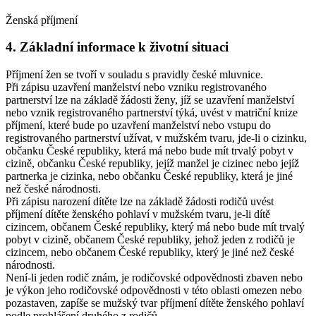
Ženská příjmení
4. Základní informace k životní situaci
Příjmení žen se tvoří v souladu s pravidly české mluvnice.
Při zápisu uzavření manželství nebo vzniku registrovaného
partnerství lze na základě žádosti ženy, jíž se uzavření manželství
nebo vznik registrovaného partnerství týká, uvést v matriční knize
příjmení, které bude po uzavření manželství nebo vstupu do
registrovaného partnerství užívat, v mužském tvaru, jde-li o cizinku,
občanku České republiky, která má nebo bude mít trvalý pobyt v
cizině, občanku České republiky, jejíž manžel je cizinec nebo jejíž
partnerka je cizinka, nebo občanku České republiky, která je jiné
než české národnosti.
Při zápisu narození dítěte lze na základě žádosti rodičů uvést
příjmení dítěte ženského pohlaví v mužském tvaru, je-li dítě
cizincem, občanem České republiky, který má nebo bude mít trvalý
pobyt v cizině, občanem České republiky, jehož jeden z rodičů je
cizincem, nebo občanem České republiky, který je jiné než české
národnosti.
Není-li jeden rodič znám, je rodičovské odpovědnosti zbaven nebo
je výkon jeho rodičovské odpovědnosti v této oblasti omezen nebo
pozastaven, zapíše se mužský tvar příjmení dítěte ženského pohlaví
podle prohlášení druhého z rodičů.