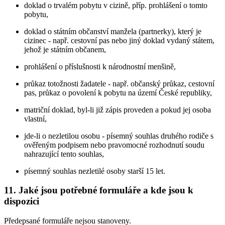
doklad o trvalém pobytu v cizině, příp. prohlášení o tomto
pobytu,
doklad o státním občanství manžela (partnerky), který je
cizinec - např. cestovní pas nebo jiný doklad vydaný státem,
jehož je státním občanem,
prohlášení o příslušnosti k národnostní menšině,
průkaz totožnosti žadatele - např. občanský průkaz, cestovní
pas, průkaz o povolení k pobytu na území České republiky,
matriční doklad, byl-li již zápis proveden a pokud jej osoba
vlastní,
jde-li o nezletilou osobu - písemný souhlas druhého rodiče s
ověřeným podpisem nebo pravomocné rozhodnutí soudu
nahrazující tento souhlas,
písemný souhlas nezletilé osoby starší 15 let.
11. Jaké jsou potřebné formuláře a kde jsou k
dispozici
Předepsané formuláře nejsou stanoveny.