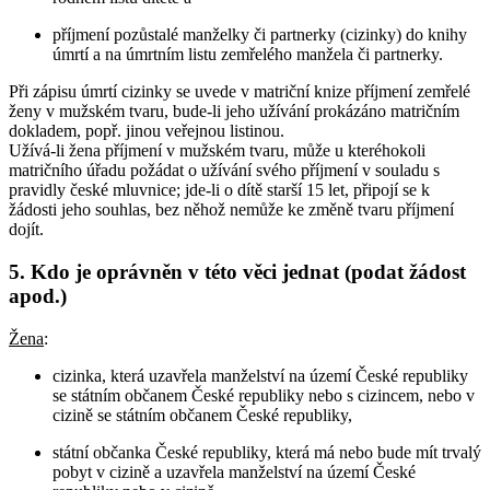
příjmení pozůstalé manželky či partnerky (cizinky) do knihy
úmrtí a na úmrtním listu zemřelého manžela či partnerky.
Při zápisu úmrtí cizinky se uvede v matriční knize příjmení zemřelé
ženy v mužském tvaru, bude-li jeho užívání prokázáno matričním
dokladem, popř. jinou veřejnou listinou.
Užívá-li žena příjmení v mužském tvaru, může u kteréhokoli
matričního úřadu požádat o užívání svého příjmení v souladu s
pravidly české mluvnice; jde-li o dítě starší 15 let, připojí se k
žádosti jeho souhlas, bez něhož nemůže ke změně tvaru příjmení
dojít.
5. Kdo je oprávněn v této věci jednat (podat žádost
apod.)
Žena
:
cizinka, která uzavřela manželství na území České republiky
se státním občanem České republiky nebo s cizincem, nebo v
cizině se státním občanem České republiky,
státní občanka České republiky, která má nebo bude mít trvalý
pobyt v cizině a uzavřela manželství na území České