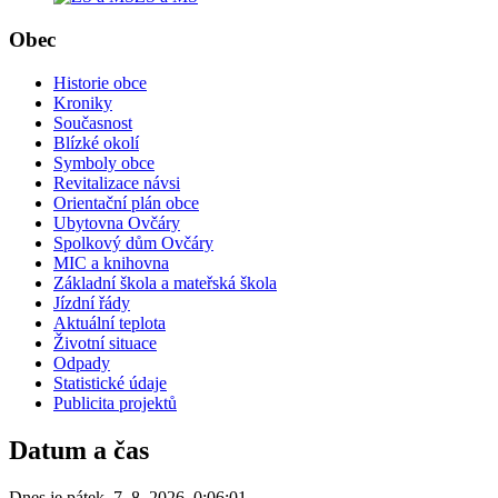
Obec
Historie obce
Kroniky
Současnost
Blízké okolí
Symboly obce
Revitalizace návsi
Orientační plán obce
Ubytovna Ovčáry
Spolkový dům Ovčáry
MIC a knihovna
Základní škola a mateřská škola
Jízdní řády
Aktuální teplota
Životní situace
Odpady
Statistické údaje
Publicita projektů
Datum a čas
Dnes je
pátek
,
7. 8. 2026
,
0:06:01