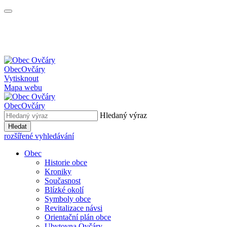
Obec
Ovčáry
Vytisknout
Mapa webu
Obec
Ovčáry
Hledaný výraz
Hledat
rozšířené vyhledávání
Obec
Historie obce
Kroniky
Současnost
Blízké okolí
Symboly obce
Revitalizace návsi
Orientační plán obce
Ubytovna Ovčáry