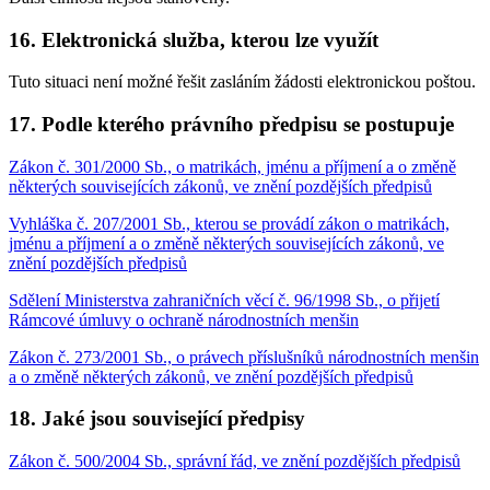
16. Elektronická služba, kterou lze využít
Tuto situaci není možné řešit zasláním žádosti elektronickou poštou.
17. Podle kterého právního předpisu se postupuje
Zákon č. 301/2000 Sb., o matrikách, jménu a příjmení a o změně
některých souvisejících zákonů, ve znění pozdějších předpisů
Vyhláška č. 207/2001 Sb., kterou se provádí zákon o matrikách,
jménu a příjmení a o změně některých souvisejících zákonů, ve
znění pozdějších předpisů
Sdělení Ministerstva zahraničních věcí č. 96/1998 Sb., o přijetí
Rámcové úmluvy o ochraně národnostních menšin
Zákon č. 273/2001 Sb., o právech příslušníků národnostních menšin
a o změně některých zákonů, ve znění pozdějších předpisů
18. Jaké jsou související předpisy
Zákon č. 500/2004 Sb., správní řád, ve znění pozdějších předpisů