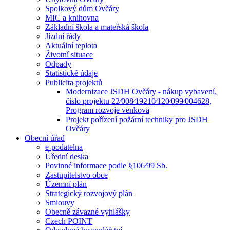
Spolkový dům Ovčáry
MIC a knihovna
Základní škola a mateřská škola
Jízdní řády
Aktuální teplota
Životní situace
Odpady
Statistické údaje
Publicita projektů
Modernizace JSDH Ovčáry - nákup vybavení,
číslo projektu 22⁄008⁄19210⁄120⁄099⁄004628,
Program rozvoje venkova
Projekt pořízení požární techniky pro JSDH
Ovčáry
Obecní úřad
e-podatelna
Úřední deska
Povinné informace podle §106⁄99 Sb.
Zastupitelstvo obce
Územní plán
Strategický rozvojový plán
Smlouvy
Obecně závazné vyhlášky
Czech POINT