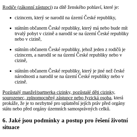
Rodiče (zákonní zástupci)
za dítě ženského pohlaví, které je:
cizincem, který se narodil na území České republiky,
státním občanem České republiky, který má nebo bude mít
trvalý pobyt v cizině a narodil se na území České republiky
nebo v cizině,
státním občanem České republiky, jehož jeden z rodičů je
cizincem, a narodil se na území České republiky nebo v
cizině,
státním občanem České republiky, který je jiné než české
národnosti a narodil se na území České republiky nebo v
cizině.
Pozůstalý manžel/partnerka cizinky, pozůstalé děti cizinky,
sourozenec, zplnomocněný zástupce nebo fyzická osoba
, která
prokáže, že je to nezbytné pro uplatnění jejích práv před orgány
státu nebo před orgány územních samosprávných celků
.
6. Jaké jsou podmínky a postup pro řešení životní
situace