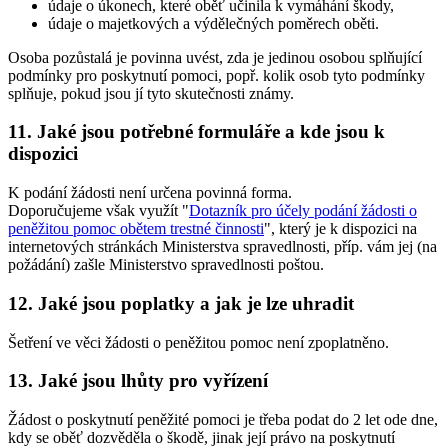
údaje o úkonech, které oběť učinila k vymáhání škody,
údaje o majetkových a výdělečných poměrech oběti.
Osoba pozůstalá je povinna uvést, zda je jedinou osobou splňující
podmínky pro poskytnutí pomoci, popř. kolik osob tyto podmínky
splňuje, pokud jsou jí tyto skutečnosti známy.
11. Jaké jsou potřebné formuláře a kde jsou k
dispozici
K podání žádosti není určena povinná forma.
Doporučujeme však využít "
Dotazník pro účely podání žádosti o
peněžitou pomoc obětem trestné činnosti
", který je k dispozici na
internetových stránkách Ministerstva spravedlnosti, příp. vám jej (na
požádání) zašle Ministerstvo spravedlnosti poštou.
12. Jaké jsou poplatky a jak je lze uhradit
Šetření ve věci žádosti o peněžitou pomoc není zpoplatněno.
13. Jaké jsou lhůty pro vyřízení
Žádost o poskytnutí peněžité pomoci je třeba podat do 2 let ode dne,
kdy se oběť dozvěděla o škodě, jinak její právo na poskytnutí