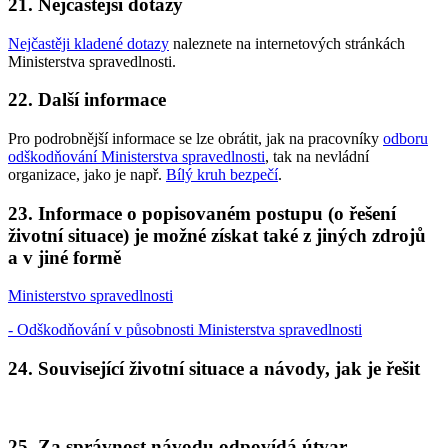
21. Nejčastější dotazy
Nejčastěji kladené dotazy
naleznete na internetových stránkách
Ministerstva spravedlnosti.
22. Další informace
Pro podrobnější informace se lze obrátit, jak na pracovníky
odboru
odškodňování Ministerstva spravedlnosti
, tak na nevládní
organizace, jako je např.
Bílý kruh bezpečí
.
23. Informace o popisovaném postupu (o řešení
životní situace) je možné získat také z jiných zdrojů
a v jiné formě
Ministerstvo spravedlnosti
- Odškodňování v působnosti Ministerstva spravedlnosti
24. Související životní situace a návody, jak je řešit
25. Za správnost návodu odpovídá útvar