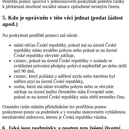
Peněžitá pomoc spočívá v jednorázovém poskytnutí peněžní částky
k překlenutí zhoršené sociální situace způsobené trestným činem.
5. Kdo je oprávněn v této věci jednat (podat žádost
apod.)
Na poskytnutí peněžité pomoci má nárok:
státní občan České republiky, pokud má na území České
republiky místo trvalého pobytu nebo pokud se na území
České republiky obvykle zdržuje,
cizinec, pokud na území České republiky v souladu se
zvláštními právními předpisy pobývá nepřetržitě po dobu delší
než 90 dnů,
cizinec, který požádal o udělení azylu nebo kterému byl
udělen azyl na území České republiky,
osoba, která má místo trvalého pobytu nebo se obvykle
zdržuje na území jiného členského státu Evropské unie,
pokud se na území České republiky stala obětí trestného činu.
Ostatním cizím státním příslušníkům lze peněžitou pomoc
poskytnout pouze za podmínek a v rozsahu stanoveném vyhlášenou
mezinárodní smlouvou, kterou je Česká republika vázána.
6. Jaké jsou podmínky a postup pro řešení životní