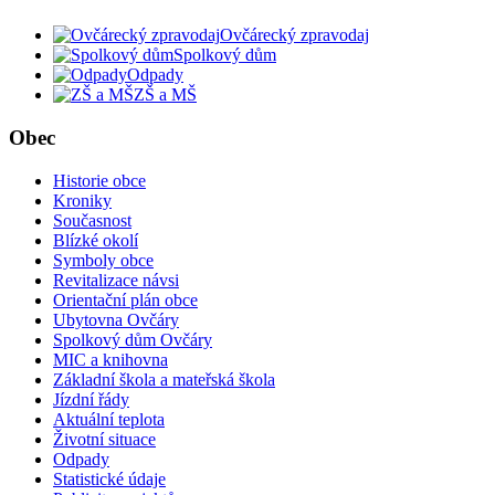
Ovčárecký zpravodaj
Spolkový dům
Odpady
ZŠ a MŠ
Obec
Historie obce
Kroniky
Současnost
Blízké okolí
Symboly obce
Revitalizace návsi
Orientační plán obce
Ubytovna Ovčáry
Spolkový dům Ovčáry
MIC a knihovna
Základní škola a mateřská škola
Jízdní řády
Aktuální teplota
Životní situace
Odpady
Statistické údaje