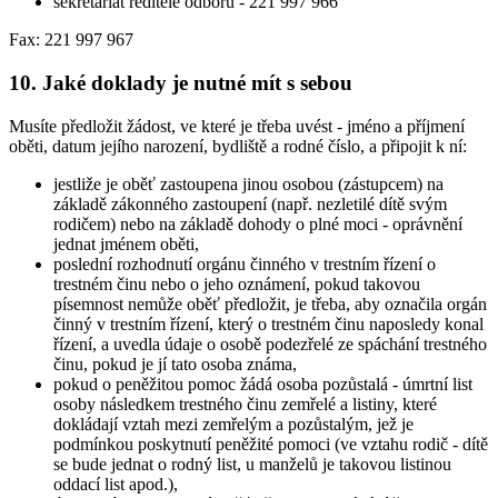
sekretariát ředitele odboru - 221 997 966
Fax: 221 997 967
10. Jaké doklady je nutné mít s sebou
Musíte předložit žádost, ve které je třeba uvést - jméno a příjmení
oběti, datum jejího narození, bydliště a rodné číslo, a připojit k ní:
jestliže je oběť zastoupena jinou osobou (zástupcem) na
základě zákonného zastoupení (např. nezletilé dítě svým
rodičem) nebo na základě dohody o plné moci - oprávnění
jednat jménem oběti,
poslední rozhodnutí orgánu činného v trestním řízení o
trestném činu nebo o jeho oznámení, pokud takovou
písemnost nemůže oběť předložit, je třeba, aby označila orgán
činný v trestním řízení, který o trestném činu naposledy konal
řízení, a uvedla údaje o osobě podezřelé ze spáchání trestného
činu, pokud je jí tato osoba známa,
pokud o peněžitou pomoc žádá osoba pozůstalá - úmrtní list
osoby následkem trestného činu zemřelé a listiny, které
dokládají vztah mezi zemřelým a pozůstalým, jež je
podmínkou poskytnutí peněžité pomoci (ve vztahu rodič - dítě
se bude jednat o rodný list, u manželů je takovou listinou
oddací list apod.),