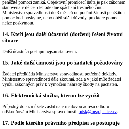
peněžité pomoci zaniká. Objektivní promlčecí lhůta je pak zákonem
stanovena v délce 5 let ode dne spáchání trestného činu.
Ministerstvo spravedlnosti do 3 měsíců od podání žádosti peněžitou
pomoc buď poskytne, nebo oběti sdělí důvody, pro které pomoc
nelze poskytnout.
14. Kteří jsou další účastníci (dotčení) řešení životní
situace
Další účastníci postupu nejsou stanoveni.
15. Jaké další činnosti jsou po žadateli požadovány
Žadatel předkládá Ministerstvu spravedlnosti potřebné doklady.
Ministerstvo spravedlnosti dále zkoumá, zda a v jaké míře žadatel
využil zákonných práv k vymožení náhrady škody na pachateli.
16. Elektronická služba, kterou lze využít
Případný dotaz můžete zaslat na e-mailovou adresu odboru
odškodňování Ministerstva spravedlnosti:
odsk@msp.justice.cz
.
17. Podle kterého právního předpisu se postupuje