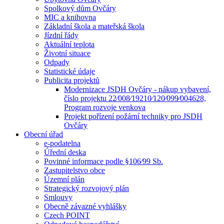
Spolkový dům Ovčáry
MIC a knihovna
Základní škola a mateřská škola
Jízdní řády
Aktuální teplota
Životní situace
Odpady
Statistické údaje
Publicita projektů
Modernizace JSDH Ovčáry - nákup vybavení,
číslo projektu 22⁄008⁄19210⁄120⁄099⁄004628,
Program rozvoje venkova
Projekt pořízení požární techniky pro JSDH
Ovčáry
Obecní úřad
e-podatelna
Úřední deska
Povinné informace podle §106⁄99 Sb.
Zastupitelstvo obce
Územní plán
Strategický rozvojový plán
Smlouvy
Obecně závazné vyhlášky
Czech POINT