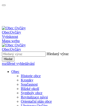
Obec
Ovčáry
Vytisknout
Mapa webu
Obec
Ovčáry
Hledaný výraz
Hledat
rozšířené vyhledávání
Obec
Historie obce
Kroniky
Současnost
Blízké okolí
Symboly obce
Revitalizace návsi
Orientační plán obce
Ubytovna Ovčáry