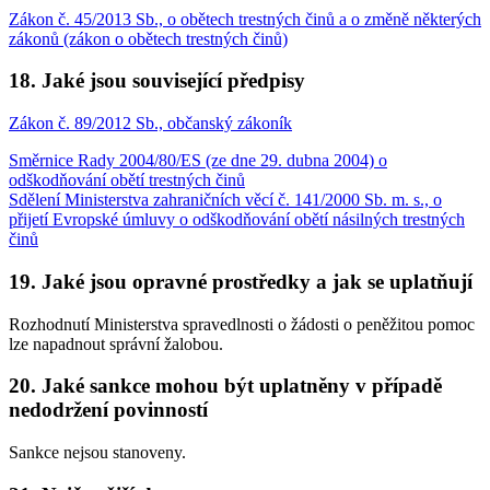
Zákon č. 45/2013 Sb., o obětech trestných činů a o změně některých
zákonů (zákon o obětech trestných činů)
18. Jaké jsou související předpisy
Zákon č. 89/2012 Sb., občanský zákoník
Směrnice Rady 2004/80/ES (ze dne 29. dubna 2004) o
odškodňování obětí trestných činů
Sdělení Ministerstva zahraničních věcí č. 141/2000 Sb. m. s., o
přijetí Evropské úmluvy o odškodňování obětí násilných trestných
činů
19. Jaké jsou opravné prostředky a jak se uplatňují
Rozhodnutí Ministerstva spravedlnosti o žádosti o peněžitou pomoc
lze napadnout správní žalobou.
20. Jaké sankce mohou být uplatněny v případě
nedodržení povinností
Sankce nejsou stanoveny.