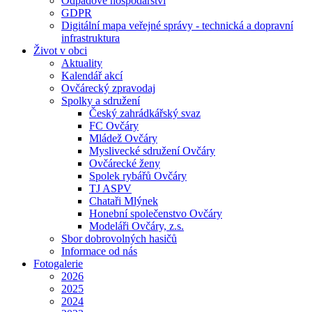
Odpadové hospodářství
GDPR
Digitální mapa veřejné správy - technická a dopravní
infrastruktura
Život v obci
Aktuality
Kalendář akcí
Ovčárecký zpravodaj
Spolky a sdružení
Český zahrádkářský svaz
FC Ovčáry
Mládež Ovčáry
Myslivecké sdružení Ovčáry
Ovčárecké ženy
Spolek rybářů Ovčáry
TJ ASPV
Chataři Mlýnek
Honební společenstvo Ovčáry
Modeláři Ovčáry, z.s.
Sbor dobrovolných hasičů
Informace od nás
Fotogalerie
2026
2025
2024