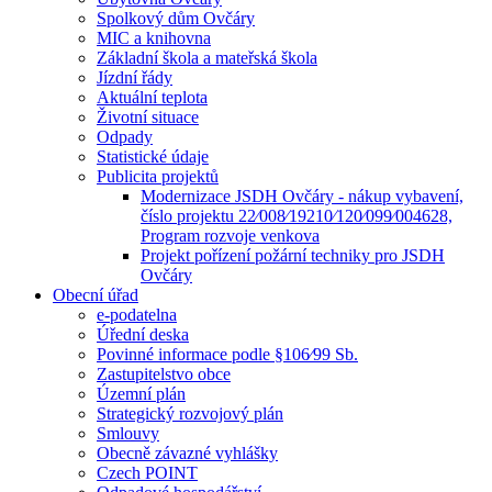
Spolkový dům Ovčáry
MIC a knihovna
Základní škola a mateřská škola
Jízdní řády
Aktuální teplota
Životní situace
Odpady
Statistické údaje
Publicita projektů
Modernizace JSDH Ovčáry - nákup vybavení,
číslo projektu 22⁄008⁄19210⁄120⁄099⁄004628,
Program rozvoje venkova
Projekt pořízení požární techniky pro JSDH
Ovčáry
Obecní úřad
e-podatelna
Úřední deska
Povinné informace podle §106⁄99 Sb.
Zastupitelstvo obce
Územní plán
Strategický rozvojový plán
Smlouvy
Obecně závazné vyhlášky
Czech POINT