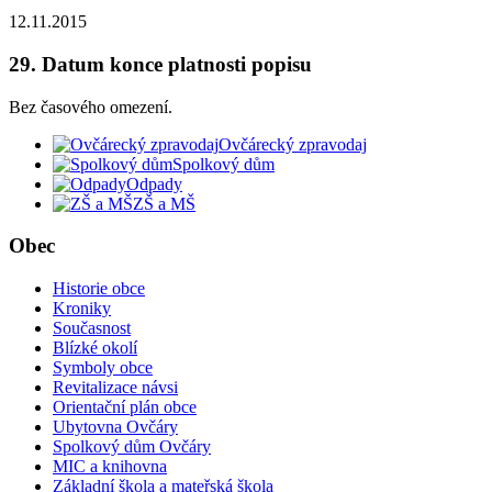
12.11.2015
29. Datum konce platnosti popisu
Bez časového omezení.
Ovčárecký zpravodaj
Spolkový dům
Odpady
ZŠ a MŠ
Obec
Historie obce
Kroniky
Současnost
Blízké okolí
Symboly obce
Revitalizace návsi
Orientační plán obce
Ubytovna Ovčáry
Spolkový dům Ovčáry
MIC a knihovna
Základní škola a mateřská škola