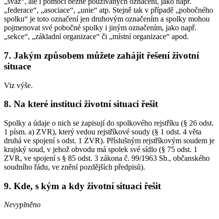
„svaz“, ale i pomocí běžně používaných označení, jako např.
„federace“, „asociace“, „unie“ atp. Stejně tak v případě „pobočného
spolku“ je toto označení jen druhovým označením a spolky mohou
pojmenovat své pobočné spolky i jiným označením, jako např.
„sekce“, „základní organizace“ či „místní organizace“ apod.
7. Jakým způsobem můžete zahájit řešení životní
situace
Viz výše.
8. Na které instituci životní situaci řešit
Spolky a údaje o nich se zapisují do spolkového rejstříku (§ 26 odst.
1 písm. a) ZVR), který vedou rejstříkové soudy (§ 1 odst. 4 věta
druhá ve spojení s odst. 1 ZVR). Příslušným rejstříkovým soudem je
krajský soud, v jehož obvodu má spolek své sídlo (§ 75 odst. 1
ZVR, ve spojení s § 85 odst. 3 zákona č. 99/1963 Sb., občanského
soudního řádu, ve znění pozdějších předpisů).
9. Kde, s kým a kdy životní situaci řešit
Nevyplněno