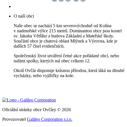
O naší obci
Naše obec se nachází 5 km severovýchodně od Kolína
v nadmořské výšce 215 metrů. Dominantou obce jsou kostel
sv. Jakuba Většího a budova Základní a Mateřské školy.
Součástí obce je chatová oblast Mlýnek a Výrovna, kde je
dalších 57 čísel evidenčních.
Společenský život utváření četné akce pořádané obcí, nebo
našimi spolky, kterých má obec celkem 12.
Okolí Ovčár disponuje krásnou přírodou, která láká na dlouhé
vycházky, nebo vyjížďky na kole.
Oficiální stránky obce Ovčáry © 2026
Provozovatel
Galileo Corporation s.r.o.