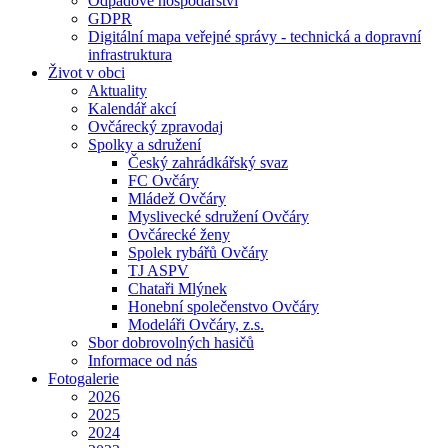
Odpadové hospodářství
GDPR
Digitální mapa veřejné správy - technická a dopravní
infrastruktura
Život v obci
Aktuality
Kalendář akcí
Ovčárecký zpravodaj
Spolky a sdružení
Český zahrádkářský svaz
FC Ovčáry
Mládež Ovčáry
Myslivecké sdružení Ovčáry
Ovčárecké ženy
Spolek rybářů Ovčáry
TJ ASPV
Chataři Mlýnek
Honební společenstvo Ovčáry
Modeláři Ovčáry, z.s.
Sbor dobrovolných hasičů
Informace od nás
Fotogalerie
2026
2025
2024