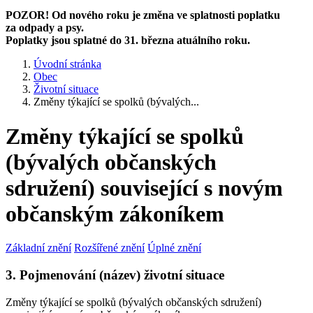
POZOR! Od nového roku je změna ve splatnosti poplatku
za odpady a psy.
Poplatky jsou splatné do 31. března atuálního roku.
Úvodní stránka
Obec
Životní situace
Změny týkající se spolků (bývalých...
Změny týkající se spolků
(bývalých občanských
sdružení) související s novým
občanským zákoníkem
Základní znění
Rozšířené znění
Úplné znění
3. Pojmenování (název) životní situace
Změny týkající se spolků (bývalých občanských sdružení)