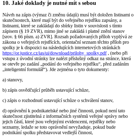
10. Jaké doklady je nutné mít s sebou
Návrh na zápis (výmaz či změnu údajů) musí být doložen listinami o
skutečnostech, které mají být do veřejného rejstříku zapsány, a
listinami, které se zakládají do sbírky listin v souvislosti s tímto
zápisem (§ 19 ZVR), mimo jiné se zakládá i platné znění stanov
[srov. § 66 písm. a) ZVR]. Rozsah požadovaných příloh vyplývá ze
zákona o veřejných rejstřících, orientační seznam těchto příloh pro
spolky je k dispozici na následujících internetových stránkách
https://or.justice.cz/ias/ui/download/prilohy_spolky.pdf
, (nebo při
vstupu z úvodní stránky lze nalézt příslušný odkaz na stránce, která
se otevře po zadání „podání do veřejného rejstříku“, před zadáním
„inteligentní formulář“). Jde zejména o tyto dokumenty:
a) stanovy,
b) zápis osvědčující průběh ustavující schůze,
c) zápis o rozhodnutí ustavující schůze o schválení stanov,
d) oprávnění k podnikatelské nebo jiné činnosti, pokud není tato
skutečnost zjistitelná z informačních systémů veřejné správy nebo
jejich částí, které jsou veřejnými evidencemi, rejstříky nebo
seznamy, ledaže se toto oprávnění nevyžaduje, pokud bude
podnikání spolku představovat vedlejší činnost,