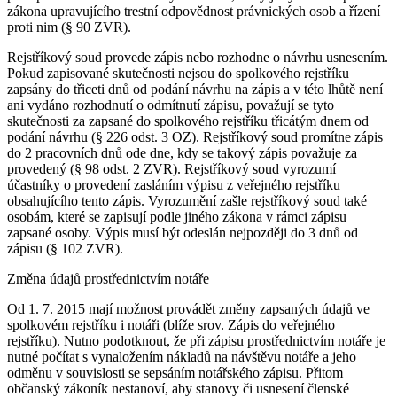
zákona upravujícího trestní odpovědnost právnických osob a řízení
proti nim (§ 90 ZVR).
Rejstříkový soud provede zápis nebo rozhodne o návrhu usnesením.
Pokud zapisované skutečnosti nejsou do spolkového rejstříku
zapsány do třiceti dnů od podání návrhu na zápis a v této lhůtě není
ani vydáno rozhodnutí o odmítnutí zápisu, považují se tyto
skutečnosti za zapsané do spolkového rejstříku třicátým dnem od
podání návrhu (§ 226 odst. 3 OZ). Rejstříkový soud promítne zápis
do 2 pracovních dnů ode dne, kdy se takový zápis považuje za
provedený (§ 98 odst. 2 ZVR). Rejstříkový soud vyrozumí
účastníky o provedení zasláním výpisu z veřejného rejstříku
obsahujícího tento zápis. Vyrozumění zašle rejstříkový soud také
osobám, které se zapisují podle jiného zákona v rámci zápisu
zapsané osoby. Výpis musí být odeslán nejpozději do 3 dnů od
zápisu (§ 102 ZVR).
Změna údajů prostřednictvím notáře
Od 1. 7. 2015 mají možnost provádět změny zapsaných údajů ve
spolkovém rejstříku i notáři (blíže srov. Zápis do veřejného
rejstříku). Nutno podotknout, že při zápisu prostřednictvím notáře je
nutné počítat s vynaložením nákladů na návštěvu notáře a jeho
odměnu v souvislosti se sepsáním notářského zápisu. Přitom
občanský zákoník nestanoví, aby stanovy či usnesení členské