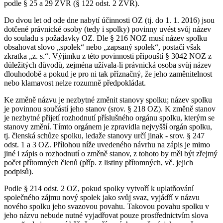
podle § 25 a 29 ZVR (§ 122 odst. 2 ZVR).
Do dvou let od ode dne nabytí účinnosti OZ (tj. do 1. 1. 2016) jsou
dotčené právnické osoby (tedy i spolky) povinny uvést svůj název
do souladu s požadavky OZ. Dle § 216 NOZ musí název spolku
obsahovat slovo „spolek“ nebo „zapsaný spolek“, postačí však
zkratka „z. s.“. Výjimku z této povinnosti připouští § 3042 NOZ z
důležitých důvodů, zejména užívala-li právnická osoba svůj název
dlouhodobě a pokud je pro ni tak příznačný, že jeho zaměnitelnost
nebo klamavost nelze rozumně předpokládat.
Ke změně názvu je nezbytné změnit stanovy spolku; název spolku
je povinnou součástí jeho stanov (srov. § 218 OZ). K změně stanov
je nezbytné přijetí rozhodnutí příslušného orgánu spolku, kterým se
stanovy změní. Tímto orgánem je zpravidla nejvyšší orgán spolku,
tj. členská schůze spolku, ledaže stanovy určí jinak - srov. § 247
odst. 1 a 3 OZ. Přílohou níže uvedeného návrhu na zápis je mimo
jiné i zápis o rozhodnutí o změně stanov, z tohoto by měl být zřejmý
počet přítomných členů (příp. z listiny přítomných, vč. jejich
podpisů).
Podle § 214 odst. 2 OZ, pokud spolky vytvoří k uplatňování
společného zájmu nový spolek jako svůj svaz, vyjádří v názvu
nového spolku jeho svazovou povahu. Takovou povahu spolku v
jeho názvu nebude nutné vyjadřovat pouze prostřednictvím slova