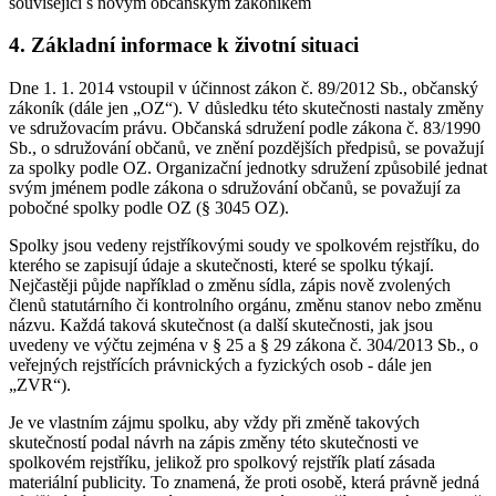
související s novým občanským zákoníkem
4. Základní informace k životní situaci
Dne 1. 1. 2014 vstoupil v účinnost zákon č. 89/2012 Sb., občanský
zákoník (dále jen „OZ“). V důsledku této skutečnosti nastaly změny
ve sdružovacím právu. Občanská sdružení podle zákona č. 83/1990
Sb., o sdružování občanů, ve znění pozdějších předpisů, se považují
za spolky podle OZ. Organizační jednotky sdružení způsobilé jednat
svým jménem podle zákona o sdružování občanů, se považují za
pobočné spolky podle OZ (§ 3045 OZ).
Spolky jsou vedeny rejstříkovými soudy ve spolkovém rejstříku, do
kterého se zapisují údaje a skutečnosti, které se spolku týkají.
Nejčastěji půjde například o změnu sídla, zápis nově zvolených
členů statutárního či kontrolního orgánu, změnu stanov nebo změnu
názvu. Každá taková skutečnost (a další skutečnosti, jak jsou
uvedeny ve výčtu zejména v § 25 a § 29 zákona č. 304/2013 Sb., o
veřejných rejstřících právnických a fyzických osob - dále jen
„ZVR“).
Je ve vlastním zájmu spolku, aby vždy při změně takových
skutečností podal návrh na zápis změny této skutečnosti ve
spolkovém rejstříku, jelikož pro spolkový rejstřík platí zásada
materiální publicity. To znamená, že proti osobě, která právně jedná