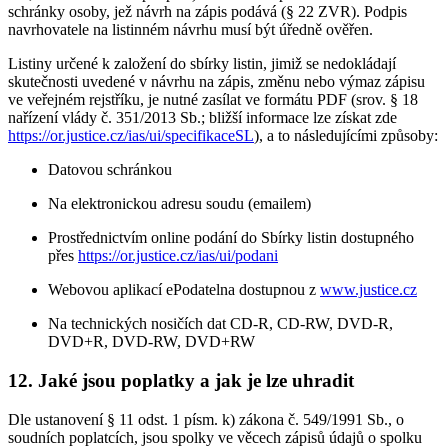
schránky osoby, jež návrh na zápis podává (§ 22 ZVR). Podpis
navrhovatele na listinném návrhu musí být úředně ověřen.
Listiny určené k založení do sbírky listin, jimiž se nedokládají
skutečnosti uvedené v návrhu na zápis, změnu nebo výmaz zápisu
ve veřejném rejstříku, je nutné zasílat ve formátu PDF (srov. § 18
nařízení vlády č. 351/2013 Sb.; bližší informace lze získat zde
https://or.justice.cz/ias/ui/specifikaceSL
), a to následujícími způsoby:
Datovou schránkou
Na elektronickou adresu soudu (emailem)
Prostřednictvím online podání do Sbírky listin dostupného
přes
https://or.justice.cz/ias/ui/podani
Webovou aplikací ePodatelna dostupnou z
www.justice.cz
Na technických nosičích dat CD-R, CD-RW, DVD-R,
DVD+R, DVD-RW, DVD+RW
12. Jaké jsou poplatky a jak je lze uhradit
Dle ustanovení § 11 odst. 1 písm. k) zákona č. 549/1991 Sb., o
soudních poplatcích, jsou spolky ve věcech zápisů údajů o spolku