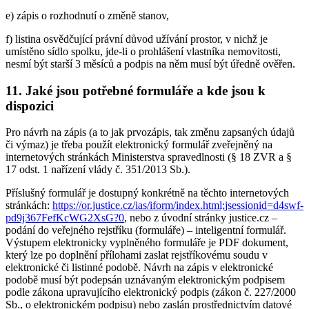
e) zápis o rozhodnutí o změně stanov,
f) listina osvědčující právní důvod užívání prostor, v nichž je
umístěno sídlo spolku, jde-li o prohlášení vlastníka nemovitosti,
nesmí být starší 3 měsíců a podpis na něm musí být úředně ověřen.
11. Jaké jsou potřebné formuláře a kde jsou k
dispozici
Pro návrh na zápis (a to jak prvozápis, tak změnu zapsaných údajů
či výmaz) je třeba použít elektronický formulář zveřejněný na
internetových stránkách Ministerstva spravedlnosti (§ 18 ZVR a §
17 odst. 1 nařízení vlády č. 351/2013 Sb.).
Příslušný formulář je dostupný konkrétně na těchto internetových
stránkách:
https://or.justice.cz/ias/iform/index.html;jsessionid=d4swf-
pd9j367FefKcWG2XsG?0
, nebo z úvodní stránky justice.cz –
podání do veřejného rejstříku (formuláře) – inteligentní formulář.
Výstupem elektronicky vyplněného formuláře je PDF dokument,
který lze po doplnění přílohami zaslat rejstříkovému soudu v
elektronické či listinné podobě. Návrh na zápis v elektronické
podobě musí být podepsán uznávaným elektronickým podpisem
podle zákona upravujícího elektronický podpis (zákon č. 227/2000
Sb., o elektronickém podpisu) nebo zaslán prostřednictvím datové