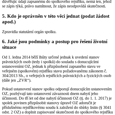
důvěřujíc údaji zapsanému do spolkového rejstříku, nemá ten, jehož
se zápis týká, právo namítnout, že zápis neodpovídá skutečnosti.
5. Kdo je oprávněn v této věci jednat (podat žádost
apod.)
Zpravidla statutární orgán spolku.
6. Jaké jsou podmínky a postup pro řešení životní
situace
Od 1. ledna 2014 běží lhůty určené jednak k uvedení stanov
právnických osob (tedy i spolků) do souladu s donucujícími
ustanoveními OZ, jednak k přizpůsobení zapsaného stavu ve
veřejném (spolkovém) rejstříku stavu požadovanému zákonem č.
304/2013 Sb., o veřejných rejstřících právnických a fyzických osob
(dále jen „ZVR“).
Pokud ustanovení stanov spolku odporují donucujícím ustanovením
OZ, pozbývají tato ustanovení závaznosti dnem nabytí jeho
účinnosti. Do tří let od dne nabytí účinnosti OZ (tj. do 1. 1. 2017) je
spolek povinen přizpůsobit stanovy úpravě OZ adoručit je
příslušnému rejstříkovému soudu k založení do sbírky listin (§ 3041
odst. 2 OZ) a doplnit zapisované skutečnosti do spolkového rejstříku