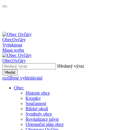
Obec
Ovčáry
Vytisknout
Mapa webu
Obec
Ovčáry
Hledaný výraz
Hledat
rozšířené vyhledávání
Obec
Historie obce
Kroniky
Současnost
Blízké okolí
Symboly obce
Revitalizace návsi
Orientační plán obce
Ubytovna Ovčáry