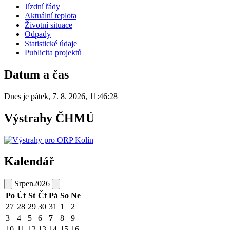
Jízdní řády
Aktuální teplota
Životní situace
Odpady
Statistické údaje
Publicita projektů
Datum a čas
Dnes je
pátek
,
7. 8. 2026
,
11:46:28
Výstrahy ČHMÚ
Kalendář
Srpen
2026
Po
Út
St
Čt
Pá
So
Ne
27
28
29
30
31
1
2
3
4
5
6
7
8
9
10
11
12
13
14
15
16