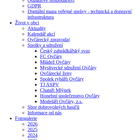
Odpadové hospodářství
GDPR
Digitální mapa veřejné správy - technická a dopravní
infrastruktura
Život v obci
Aktuality
Kalendář akcí
Ovčárecký zpravodaj
Spolky a sdružení
Český zahrádkářský svaz
FC Ovčáry
Mládež Ovčáry
Myslivecké sdružení Ovčáry
Ovčárecké ženy
Spolek rybářů Ovčáry
TJ ASPV
Chataři Mlýnek
Honební společenstvo Ovčáry
Modeláři Ovčáry, z.s.
Sbor dobrovolných hasičů
Informace od nás
Fotogalerie
2026
2025
2024