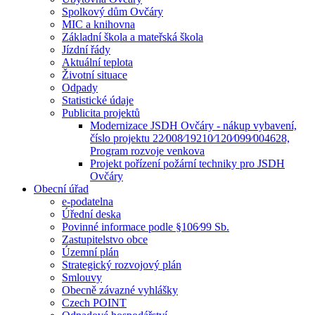
Spolkový dům Ovčáry
MIC a knihovna
Základní škola a mateřská škola
Jízdní řády
Aktuální teplota
Životní situace
Odpady
Statistické údaje
Publicita projektů
Modernizace JSDH Ovčáry - nákup vybavení,
číslo projektu 22⁄008⁄19210⁄120⁄099⁄004628,
Program rozvoje venkova
Projekt pořízení požární techniky pro JSDH
Ovčáry
Obecní úřad
e-podatelna
Úřední deska
Povinné informace podle §106⁄99 Sb.
Zastupitelstvo obce
Územní plán
Strategický rozvojový plán
Smlouvy
Obecně závazné vyhlášky
Czech POINT