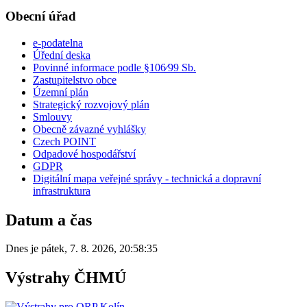
Obecní úřad
e-podatelna
Úřední deska
Povinné informace podle §106⁄99 Sb.
Zastupitelstvo obce
Územní plán
Strategický rozvojový plán
Smlouvy
Obecně závazné vyhlášky
Czech POINT
Odpadové hospodářství
GDPR
Digitální mapa veřejné správy - technická a dopravní
infrastruktura
Datum a čas
Dnes je
pátek
,
7. 8. 2026
,
20:58:35
Výstrahy ČHMÚ