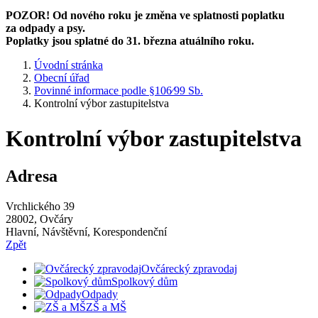
POZOR! Od nového roku je změna ve splatnosti poplatku
za odpady a psy.
Poplatky jsou splatné do 31. března atuálního roku.
Úvodní stránka
Obecní úřad
Povinné informace podle §106⁄99 Sb.
Kontrolní výbor zastupitelstva
Kontrolní výbor zastupitelstva
Adresa
Vrchlického 39
28002, Ovčáry
Hlavní, Návštěvní, Korespondenční
Zpět
Ovčárecký zpravodaj
Spolkový dům
Odpady
ZŠ a MŠ