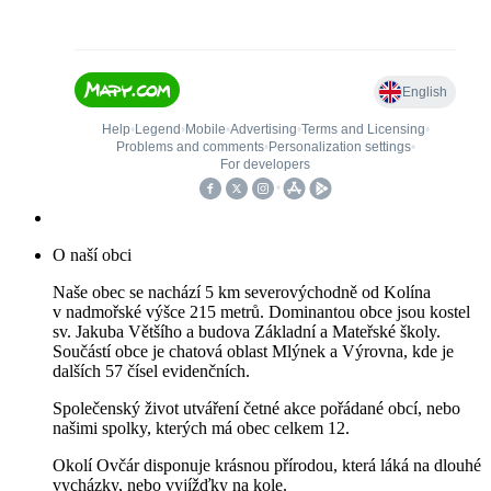
O naší obci
Naše obec se nachází 5 km severovýchodně od Kolína
v nadmořské výšce 215 metrů. Dominantou obce jsou kostel
sv. Jakuba Většího a budova Základní a Mateřské školy.
Součástí obce je chatová oblast Mlýnek a Výrovna, kde je
dalších 57 čísel evidenčních.
Společenský život utváření četné akce pořádané obcí, nebo
našimi spolky, kterých má obec celkem 12.
Okolí Ovčár disponuje krásnou přírodou, která láká na dlouhé
vycházky, nebo vyjížďky na kole.