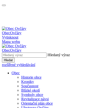
Obec
Ovčáry
Vytisknout
Mapa webu
Obec
Ovčáry
Hledaný výraz
Hledat
rozšířené vyhledávání
Obec
Historie obce
Kroniky
Současnost
Blízké okolí
Symboly obce
Revitalizace návsi
Orientační plán obce
Ubytovna Ovčáry