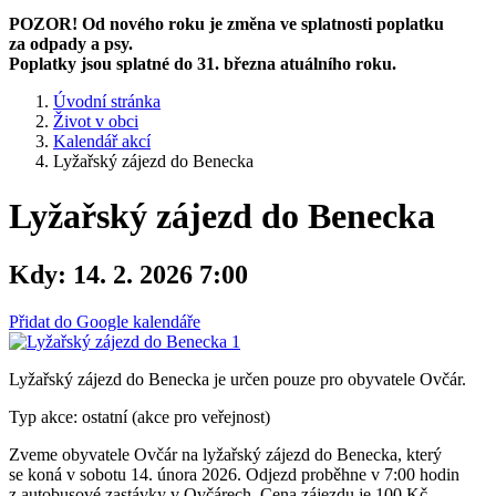
POZOR! Od nového roku je změna ve splatnosti poplatku
za odpady a psy.
Poplatky jsou splatné do 31. března atuálního roku.
Úvodní stránka
Život v obci
Kalendář akcí
Lyžařský zájezd do Benecka
Lyžařský zájezd do Benecka
Kdy:
14. 2. 2026 7:00
Přidat do Google kalendáře
Lyžařský zájezd do Benecka je určen pouze pro obyvatele Ovčár.
Typ akce: ostatní (akce pro veřejnost)
Zveme obyvatele Ovčár na lyžařský zájezd do Benecka, který
se koná v sobotu 14. února 2026. Odjezd proběhne v 7:00 hodin
z autobusové zastávky v Ovčárech. Cena zájezdu je 100 Kč