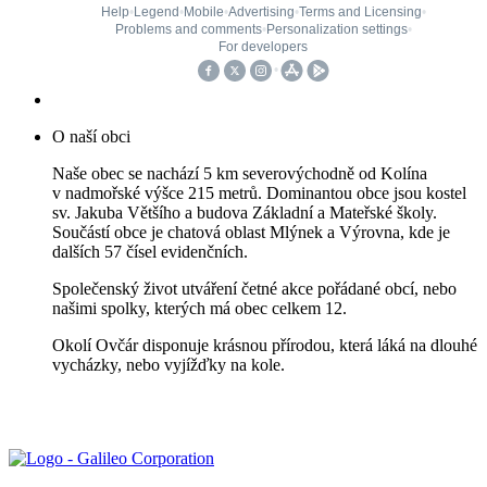
O naší obci
Naše obec se nachází 5 km severovýchodně od Kolína
v nadmořské výšce 215 metrů. Dominantou obce jsou kostel
sv. Jakuba Většího a budova Základní a Mateřské školy.
Součástí obce je chatová oblast Mlýnek a Výrovna, kde je
dalších 57 čísel evidenčních.
Společenský život utváření četné akce pořádané obcí, nebo
našimi spolky, kterých má obec celkem 12.
Okolí Ovčár disponuje krásnou přírodou, která láká na dlouhé
vycházky, nebo vyjížďky na kole.