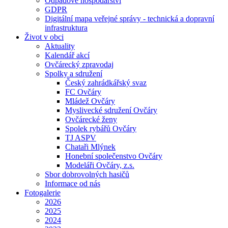
Odpadové hospodářství
GDPR
Digitální mapa veřejné správy - technická a dopravní
infrastruktura
Život v obci
Aktuality
Kalendář akcí
Ovčárecký zpravodaj
Spolky a sdružení
Český zahrádkářský svaz
FC Ovčáry
Mládež Ovčáry
Myslivecké sdružení Ovčáry
Ovčárecké ženy
Spolek rybářů Ovčáry
TJ ASPV
Chataři Mlýnek
Honební společenstvo Ovčáry
Modeláři Ovčáry, z.s.
Sbor dobrovolných hasičů
Informace od nás
Fotogalerie
2026
2025
2024