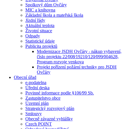
Spolkový dům Ovčáry
MIC a knihovna
Základní škola a mateřská škola
Jízdní řády
Aktuální teplota
Životní situace
Odpady
Statistické údaje
Publicita projektů
Modernizace JSDH Ovčáry - nákup vybavení,
číslo projektu 22⁄008⁄19210⁄120⁄099⁄004628,
Program rozvoje venkova
Projekt pořízení požární techniky pro JSDH
Ovčáry
Obecní úřad
e-podatelna
Úřední deska
Povinné informace podle §106⁄99 Sb.
Zastupitelstvo obce
Územní plán
Strategický rozvojový plán
Smlouvy
Obecně závazné vyhlášky
Czech POINT