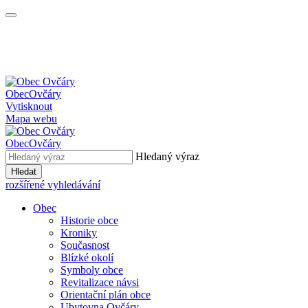
Obec
Ovčáry
Vytisknout
Mapa webu
Obec
Ovčáry
Hledaný výraz
Hledat
rozšířené vyhledávání
Obec
Historie obce
Kroniky
Současnost
Blízké okolí
Symboly obce
Revitalizace návsi
Orientační plán obce
Ubytovna Ovčáry