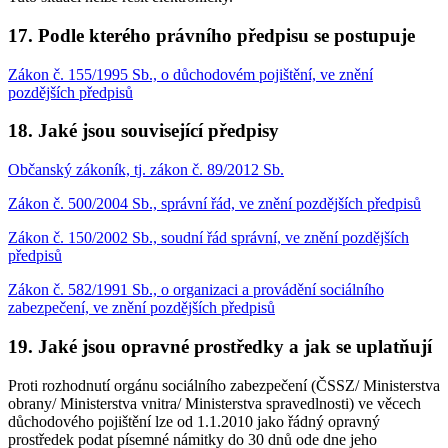
17. Podle kterého právního předpisu se postupuje
Zákon č. 155/1995 Sb., o důchodovém pojištění, ve znění
pozdějších předpisů
18. Jaké jsou související předpisy
Občanský zákoník, tj. zákon č. 89/2012 Sb.
Zákon č. 500/2004 Sb., správní řád, ve znění pozdějších předpisů
Zákon č. 150/2002 Sb., soudní řád správní, ve znění pozdějších
předpisů
Zákon č. 582/1991 Sb., o organizaci a provádění sociálního
zabezpečení, ve znění pozdějších předpisů
19. Jaké jsou opravné prostředky a jak se uplatňují
Proti rozhodnutí orgánu sociálního zabezpečení (ČSSZ/ Ministerstva
obrany/ Ministerstva vnitra/ Ministerstva spravedlnosti) ve věcech
důchodového pojištění lze od 1.1.2010 jako řádný opravný
prostředek podat písemné námitky do 30 dnů ode dne jeho