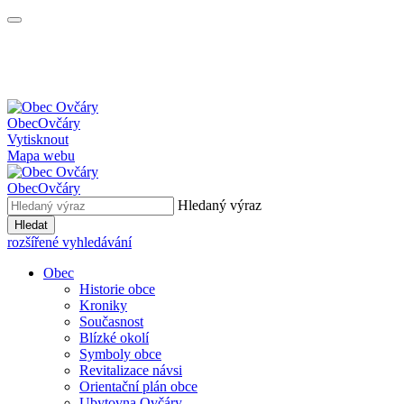
Obec
Ovčáry
Vytisknout
Mapa webu
Obec
Ovčáry
Hledaný výraz
Hledat
rozšířené vyhledávání
Obec
Historie obce
Kroniky
Současnost
Blízké okolí
Symboly obce
Revitalizace návsi
Orientační plán obce
Ubytovna Ovčáry