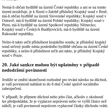
Nemá-li občan bydliště na území České republiky a ani se na tomto
území nezdržuje, je k řízení o žalobě příslušný Krajský soud v Brně,
má-li občan bydliště na území Slovenské republiky; Krajský soud v
Ostravě, má-li bydliště na území Polské republiky; Krajský soud v
Plzni, má-li bydliště na území Spolkové republiky Německo;
Krajský soud v Českých Budějovicích, má-li bydliště na území
Rakouské republiky.
Nelze-li takto určit příslušnost krajského soudu, je příslušný krajský
soud určený podle místa posledního bydliště občana na území České
republiky, a nelze-li příslušnost určit ani takto, je příslušný Krajský
soud v Praze.
20. Jaké sankce mohou být uplatněny v případě
nedodržení povinností
Jestliže se změní skutečnosti rozhodné pro trvání nároku na důchod,
je vaší povinností nahlásit to do 8 dnů České správě sociálního
zabezpečení.
V případě, že přijmete důchod nebo jeho část, ačkoliv z okolností
lze předpokládat, že je vyplacen neprávem nebo ve vyšší částce než
náleží, je vaší povinností neprávem vyplacené částky důchodu vrátit.