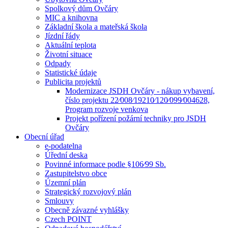
Spolkový dům Ovčáry
MIC a knihovna
Základní škola a mateřská škola
Jízdní řády
Aktuální teplota
Životní situace
Odpady
Statistické údaje
Publicita projektů
Modernizace JSDH Ovčáry - nákup vybavení,
číslo projektu 22⁄008⁄19210⁄120⁄099⁄004628,
Program rozvoje venkova
Projekt pořízení požární techniky pro JSDH
Ovčáry
Obecní úřad
e-podatelna
Úřední deska
Povinné informace podle §106⁄99 Sb.
Zastupitelstvo obce
Územní plán
Strategický rozvojový plán
Smlouvy
Obecně závazné vyhlášky
Czech POINT