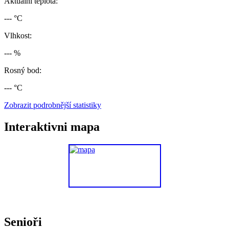
Aktuální teplota:
--- °C
Vlhkost:
--- %
Rosný bod:
--- °C
Zobrazit podrobnější statistiky
Interaktivni mapa
Senioři