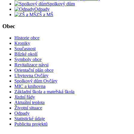
Spolkový dům
Odpady
ZŠ a MŠ
Obec
Historie obce
Kroniky
Současnost
Blízké okolí
Symboly obce
Revitalizace návsi
Orientační plán obce
Ubytovna Ovčáry
Spolkový dům Ovčáry
MIC a knihovna
Základní škola a mateřská škola
Jízdní řády
Aktuální teplota
Životní situace
Odpady
Statistické údaje
Publicita projektů