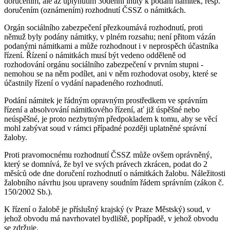
doručením, ale až uplynutím 30denní lhůty k podání námitek, resp.
doručením (oznámením) rozhodnutí ČSSZ o námitkách.
Orgán sociálního zabezpečení přezkoumává rozhodnutí, proti
němuž byly podány námitky, v plném rozsahu; není přitom vázán
podanými námitkami a může rozhodnout i v neprospěch účastníka
řízení. Řízení o námitkách musí být vedeno odděleně od
rozhodování orgánu sociálního zabezpečení v prvním stupni -
nemohou se na něm podílet, ani v něm rozhodovat osoby, které se
účastnily řízení o vydání napadeného rozhodnutí.
Podání námitek je řádným opravným prostředkem ve správním
řízení a absolvování námitkového řízení, ať již úspěšné nebo
neúspěšné, je proto nezbytným předpokladem k tomu, aby se věcí
mohl zabývat soud v rámci případné později uplatněné správní
žaloby.
Proti pravomocnému rozhodnutí ČSSZ může ovšem oprávněný,
který se domnívá, že byl ve svých právech zkrácen, podat do 2
měsíců ode dne doručení rozhodnutí o námitkách žalobu. Náležitosti
žalobního návrhu jsou upraveny soudním řádem správním (zákon č.
150/2002 Sb.).
K řízení o žalobě je příslušný krajský (v Praze Městský) soud, v
jehož obvodu má navrhovatel bydliště, popřípadě, v jehož obvodu
se zdržuje.