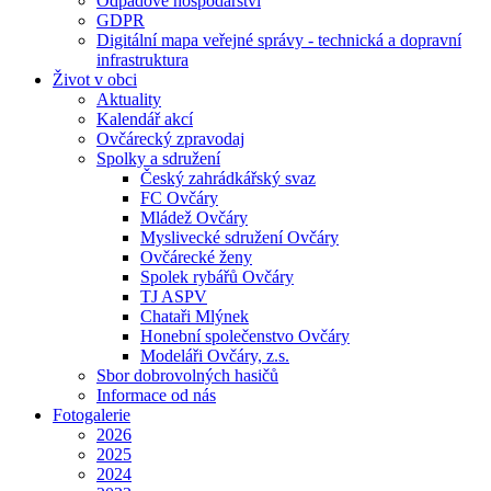
Odpadové hospodářství
GDPR
Digitální mapa veřejné správy - technická a dopravní
infrastruktura
Život v obci
Aktuality
Kalendář akcí
Ovčárecký zpravodaj
Spolky a sdružení
Český zahrádkářský svaz
FC Ovčáry
Mládež Ovčáry
Myslivecké sdružení Ovčáry
Ovčárecké ženy
Spolek rybářů Ovčáry
TJ ASPV
Chataři Mlýnek
Honební společenstvo Ovčáry
Modeláři Ovčáry, z.s.
Sbor dobrovolných hasičů
Informace od nás
Fotogalerie
2026
2025
2024