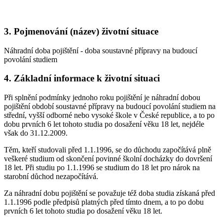
3. Pojmenování (název) životní situace
Náhradní doba pojištění - doba soustavné přípravy na budoucí
povolání studiem
4. Základní informace k životní situaci
Při splnění podmínky jednoho roku pojištění je náhradní dobou
pojištění období soustavné přípravy na budoucí povolání studiem na
střední, vyšší odborné nebo vysoké škole v České republice, a to po
dobu prvních 6 let tohoto studia po dosažení věku 18 let, nejdéle
však do 31.12.2009.
Těm, kteří studovali před 1.1.1996, se do důchodu započítává plně
veškeré studium od skončení povinné školní docházky do dovršení
18 let. Při studiu po 1.1.1996 se studium do 18 let pro nárok na
starobní důchod nezapočítává.
Za náhradní dobu pojištění se považuje též doba studia získaná před
1.1.1996 podle předpisů platných před tímto dnem, a to po dobu
prvních 6 let tohoto studia po dosažení věku 18 let.