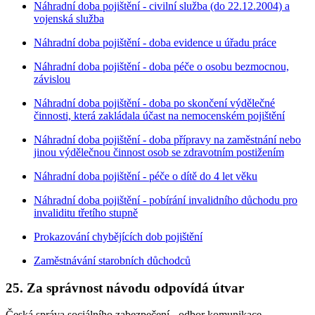
Náhradní doba pojištění - civilní služba (do 22.12.2004) a
vojenská služba
Náhradní doba pojištění - doba evidence u úřadu práce
Náhradní doba pojištění - doba péče o osobu bezmocnou,
závislou
Náhradní doba pojištění - doba po skončení výdělečné
činnosti, která zakládala účast na nemocenském pojištění
Náhradní doba pojištění - doba přípravy na zaměstnání nebo
jinou výdělečnou činnost osob se zdravotním postižením
Náhradní doba pojištění - péče o dítě do 4 let věku
Náhradní doba pojištění - pobírání invalidního důchodu pro
invaliditu třetího stupně
Prokazování chybějících dob pojištění
Zaměstnávání starobních důchodců
25. Za správnost návodu odpovídá útvar
Česká správa sociálního zabezpečení - odbor komunikace