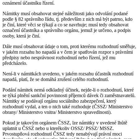
oznámení účastníku řízení.
Námitky musí obsahovat stejné náležitosti jako odvolání podané
podle § 82 správního řádu, tj. především z nich má být patrno, kdo
je činí, které věci se týkají a co se navrhuje; musí tedy obsahovat
označení účastníka a správního orgánu, jemuž je určeno, a podpis
osoby, která je činí.
Dále musí obsahovat údaje o tom, proti kterému rozhodnutí směřuje,
v jakém rozsahu ho napadá a v čem je spatřován rozpor s právními
předpisy nebo nesprávnost rozhodnutí nebo řízení, jež mu
předcházelo.
Není-li v námitkách uvedeno, v jakém rozsahu účastník rozhodnutí
napadá, platí, že se domáhá zrušení celého rozhodnutí.
Podání námitek nemá odkladný účinek, nejde-li o rozhodnutí, které
se týká plnění sankční povinnosti příjemců dávek či zaměstnavatelů.
Námitky se podávají orgánu sociálního zabezpečení, který
rozhodnutí vydal, a ten o nich také rozhoduje (ČSSZ/ Ministerstvo
obrany/ Ministerstvo vnitra/ Ministerstvo spravedlnosti).
Pokud je takovým orgánem ČSSZ, lze námitky v uvedené lhůtě
uplatnit u ČSSZ nebo u kterékoliv OSSZ/ PSSZ/ MSSZ.
Prvostupňová rozhodnutí ČSSZ tedy nenabývají právní moci